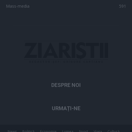
Mass-media
591
DESPRE NOI
URMAȚI-NE
News
Politică
Economie
Lumea
Sport
Viața
Cultură