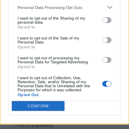
PSD
Personal Data Processing Opt Outs
AUR
I want to opt-out of the Sharing of my
UDMR
personal data.
Opted In
PMP (Tomac)
I want to opt-out of the Sale of my
Forța Dreptei (L. Orban)
Personal Data.
Opted In
PNȚMM
REPER
I want to opt-out of processing my
Personal Data for Targeted Advertising.
SENS
Opted In
SOS (Șoșoacă)
I want to opt-out of Collection, Use,
Retention, Sale, and/or Sharing of my
POT (Gavrilă)
Personal Data that Is Unrelated with the
Purposes for which it was collected.
PACE (Peia)
Opted Out
Acțiunea Conservatoare (Târziu)
CONFIRM
PDF (Lazarus)
PUSL (D. Voiculescu)
PNȚCD (Pavelescu)