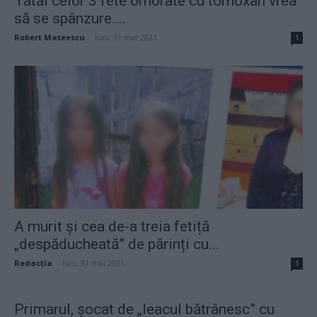
Tatăl celor 3 fete omorâte cu tomoxan vrea
să se spânzure....
Robert Mateescu
-
luni, 31 mai 2021
1
A murit și cea de-a treia fetiță
„despăducheată” de părinți cu...
Redacţia
-
luni, 31 mai 2021
1
Primarul, șocat de „leacul bătrânesc” cu