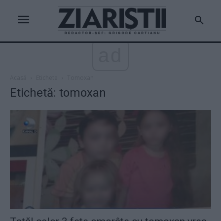
ad
Acasă
Etichete
Tomoxan
Etichetă: tomoxan