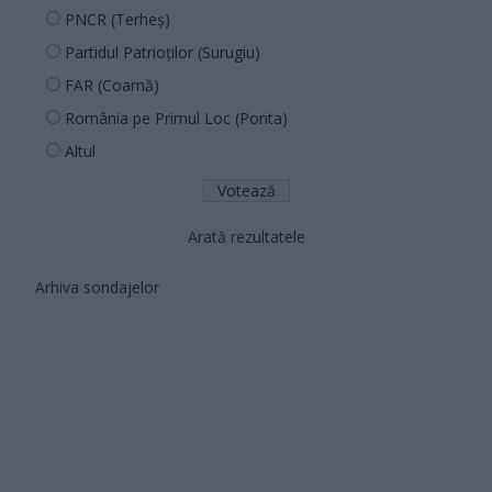
PNCR (Terheș)
Partidul Patrioților (Surugiu)
FAR (Coarnă)
România pe Primul Loc (Ponta)
Altul
Arată rezultatele
Arhiva sondajelor