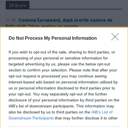
24 de ore
21.40
Comisia Europeană, după ororile comise de
PSD-AUR: ”Vom analiza cu atenție...
Do Not Process My Personal Information
19.50
Să vă amintesc cine e Voineag
If you wish to opt-out of the sale, sharing to third parties, or
processing of your personal or sensitive information for
targeted advertising by us, please use the below opt-out
section to confirm your selection. Please note that after your
opt-out request is processed you may continue seeing
interest-based ads based on personal information utilized by
Sondaj
us or personal information disclosed to third parties prior to
your opt-out. You may separately opt-out of the further
Ce partid ați vota dacă alegerile parlamentare ar avea
disclosure of your personal information by third parties on the
loc duminica viitoare?
IAB’s list of downstream participants. This information may
also be disclosed by us to third parties on the
IAB’s List of
USR
Downstream Participants
that may further disclose it to other
PNL
third parties.