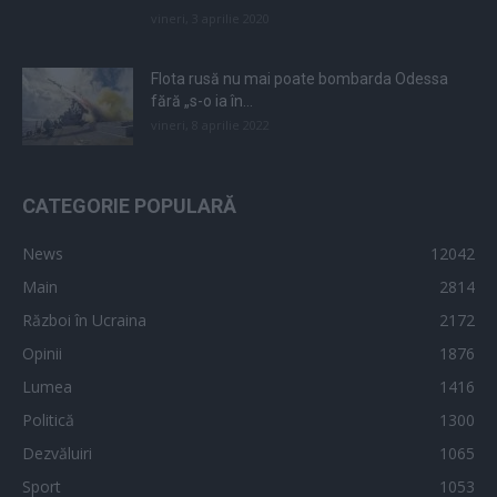
vineri, 3 aprilie 2020
Flota rusă nu mai poate bombarda Odessa
fără „s-o ia în...
vineri, 8 aprilie 2022
CATEGORIE POPULARĂ
News
12042
Main
2814
Război în Ucraina
2172
Opinii
1876
Lumea
1416
Politică
1300
Dezvăluiri
1065
Sport
1053