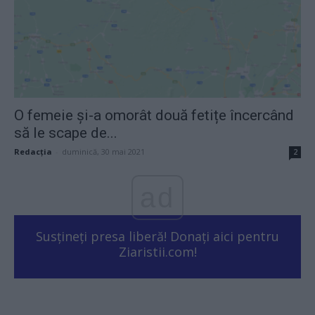
O femeie și-a omorât două fetițe încercând
să le scape de...
Redacţia
-
duminică, 30 mai 2021
2
ad
Susțineți presa liberă! Donați aici pentru
Ziaristii.com!