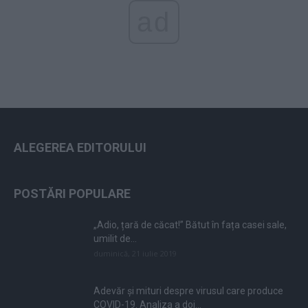
ad
ALEGEREA EDITORULUI
POSTĂRI POPULARE
„Adio, țară de căcat!” Bătut în fața casei sale,
umilit de...
duminică, 21 iulie 2019
Adevăr și mituri despre virusul care produce
COVID-19. Analiza a doi...