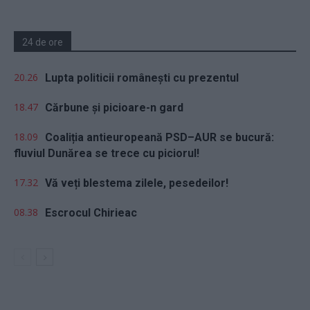
24 de ore
20.26
Lupta politicii românești cu prezentul
18.47
Cărbune și picioare-n gard
18.09
Coaliția antieuropeană PSD–AUR se bucură:
fluviul Dunărea se trece cu piciorul!
17.32
Vă veți blestema zilele, pesedeilor!
08.38
Escrocul Chirieac