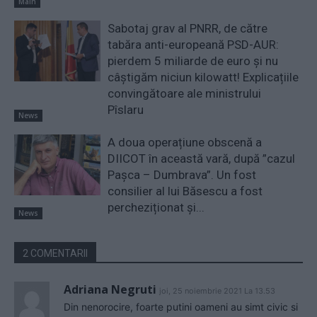
Main
Sabotaj grav al PNRR, de către
tabăra anti-europeană PSD-AUR:
pierdem 5 miliarde de euro și nu
câștigăm niciun kilowatt! Explicațiile
convingătoare ale ministrului
Pîslaru
News
A doua operațiune obscenă a
DIICOT în această vară, după ”cazul
Pașca – Dumbrava”. Un fost
consilier al lui Băsescu a fost
percheziționat și...
News
2 COMENTARII
Adriana Negruti
joi, 25 noiembrie 2021 La 13.53
Din nenorocire, foarte putini oameni au simt civic si