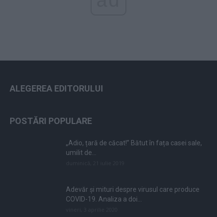
ad
ALEGEREA EDITORULUI
POSTĂRI POPULARE
„Adio, țară de căcat!” Bătut în fața casei sale,
umilit de...
duminică, 21 iulie 2019
Adevăr și mituri despre virusul care produce
COVID-19. Analiza a doi...
vineri, 3 aprilie 2020