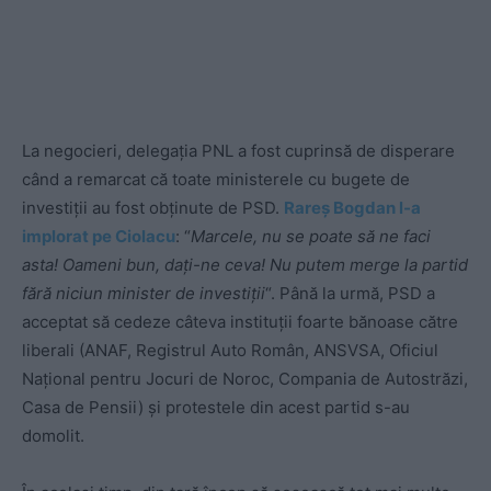
La negocieri, delegația PNL a fost cuprinsă de disperare
când a remarcat că toate ministerele cu bugete de
investiții au fost obținute de PSD.
Rareș Bogdan l-a
implorat pe Ciolacu
: “
Marcele, nu se poate s
ă ne faci
asta! Oameni bun, dați-ne ceva! Nu putem merge la partid
fără niciun minister de investiții
“. Până la urmă, PSD a
acceptat să cedeze câteva instituții foarte bănoase către
liberali (ANAF, Registrul Auto Român, ANSVSA, Oficiul
Național pentru Jocuri de Noroc, Compania de Autostrăzi,
Casa de Pensii) și protestele din acest partid s-au
domolit.