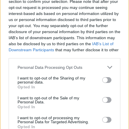
- Advertisement -
section to confirm your selection. Please note that after your
opt-out request is processed you may continue seeing
interest-based ads based on personal information utilized by
us or personal information disclosed to third parties prior to
your opt-out. You may separately opt-out of the further
disclosure of your personal information by third parties on the
IAB’s list of downstream participants. This information may
TAGS
Aparare
Marcel Ciolacu
portofel
vasile dâncu
also be disclosed by us to third parties on the
IAB’s List of
Downstream Participants
that may further disclose it to other
third parties.
Personal Data Processing Opt Outs
I want to opt-out of the Sharing of my
personal data.
Opted In
Articolul precedent
Articolul următor
I want to opt-out of the Sale of my
Personal Data.
„Cea mai nerușinată trădare a
Bizara dispariție a lui Iohannis
Opted In
votului popular de după 1990.
și a lui Cîțu. Președintele și
O mineriadă politică”. Printre
noul șef al Senatului au lipsit
I want to opt-out of processing my
semnatarii manifestului:
miercuri și joi de la ședințe
Personal Data for Targeted Advertising.
Opted In
Monica Macovei, Mircea
importante ale Parlamentului