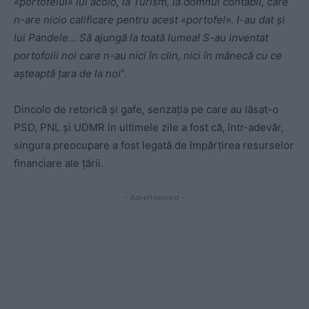
«
portofelul
»
lui acolo, la Turism, la domnul contabil, care
n-are nicio calificare pentru acest
«
portofel
»
. I-au dat și
lui Pandele… Să ajungă la toată lumea! S-au inventat
portofolii noi care n-au nici în clin, nici în mânecă cu ce
așteaptă țara de la noi
“.
Dincolo de retorică și gafe, senzația pe care au lăsat-o
PSD, PNL și UDMR în ultimele zile a fost că, într-adevăr,
singura preocupare a fost legată de împărțirea resurselor
financiare ale țării.
- Advertisement -