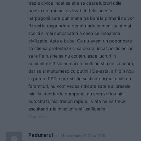
trezie civica incat sa stie sa ceara lucruri utile
pentru un trai mai civilizat. In felul acesta,
harpagonii care pun mana pe bani la primarii nu vor
fi trasi la raspundere decat unde oamenii sunt mai
scoliti si mai cunoscatori a ceea ce inseamna
civilizatie. Asta e buba. Ca nu avem un popor care
sa stie sa protesteze si sa ceara, incat politicienilor
sa le fie rusine sa nu construiasca lucruri in
comunitate!!! Nu numai ca multi nu stiu ce sa ceara,
dar se si multumesc cu putin!!! De-asta, a fi din nou
la putere PSD, care-si stie sustinatorii multumiti cu
faramituri, nu vom vedea ridicate satele si orasele
mici la standarde europene, nu vom vedea nici
autostrazi, nici trenuri rapide…viata ne va trece
ascultandu-le minciunile si justificarile !
Răspundeți
Padurarul
joi, 25 noiembrie 2021 La 15.10