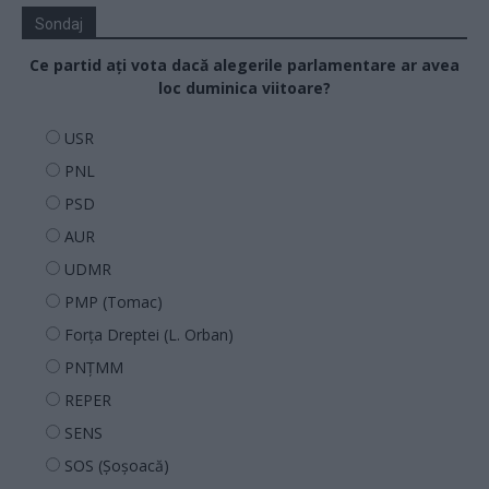
Sondaj
Ce partid ați vota dacă alegerile parlamentare ar avea
loc duminica viitoare?
USR
PNL
PSD
AUR
UDMR
PMP (Tomac)
Forța Dreptei (L. Orban)
PNȚMM
REPER
SENS
SOS (Șoșoacă)