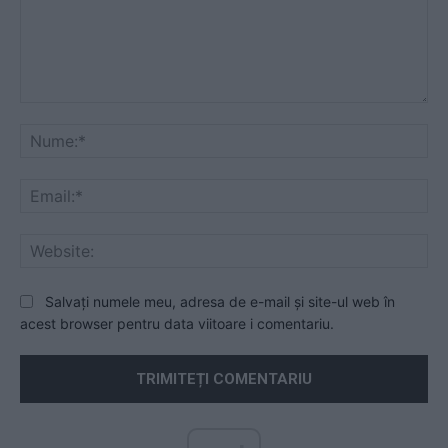
Comentariu:
Nu
Ema
Web
Salvați numele meu, adresa de e-mail și site-ul web în
acest browser pentru data viitoare i comentariu.