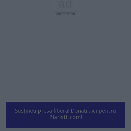
ad
- Advertisment -
Susțineți presa liberă! Donați aici pentru
Ziaristii.com!