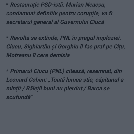
*
Restaurație PSD-istă: Marian Neacșu,
condamnat definitiv pentru corupție, va fi
secretarul general al Guvernului Ciucă
*
Revolta se extinde, PNL în pragul imploziei.
Ciucu, Sighiartău și Gorghiu îl fac praf pe Cîțu,
Motreanu îi cere demisia
*
Primarul Ciucu (PNL) citează, resemnat, din
Leonard Cohen: „Toată lumea știe, căpitanul a
mințit / Băieții buni au pierdut / Barca se
scufundă”