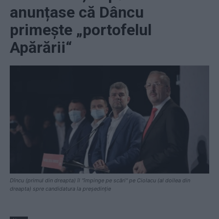
anunțase că Dâncu
primește „portofelul
Apărării“
Dîncu (primul din dreapta) îl "împinge pe scări" pe Ciolacu (al doilea din
dreapta) spre candidatura la președinție