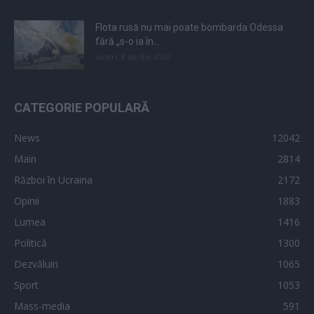
Flota rusă nu mai poate bombarda Odessa
fără „s-o ia în...
vineri, 8 aprilie 2022
CATEGORIE POPULARĂ
News
12042
Main
2814
Război în Ucraina
2172
Opinii
1883
Lumea
1416
Politică
1300
Dezvăluiri
1065
Sport
1053
Mass-media
591