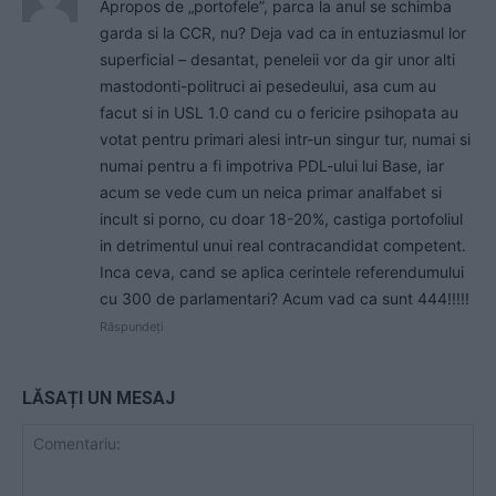
Apropos de „portofele”, parca la anul se schimba
garda si la CCR, nu? Deja vad ca in entuziasmul lor
superficial – desantat, peneleii vor da gir unor alti
mastodonti-politruci ai pesedeului, asa cum au
facut si in USL 1.0 cand cu o fericire psihopata au
votat pentru primari alesi intr-un singur tur, numai si
numai pentru a fi impotriva PDL-ului lui Base, iar
acum se vede cum un neica primar analfabet si
incult si porno, cu doar 18-20%, castiga portofoliul
in detrimentul unui real contracandidat competent.
Inca ceva, cand se aplica cerintele referendumului
cu 300 de parlamentari? Acum vad ca sunt 444!!!!!
Răspundeți
LĂSAȚI UN MESAJ