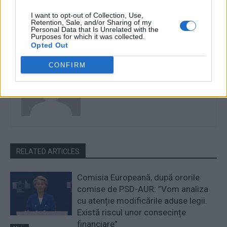
Cărtărescu, Tudor Chirilă,
I want to opt-out of Collection, Use,
Radu Paraschivescu
Retention, Sale, and/or Sharing of my
Personal Data that Is Unrelated with the
Purposes for which it was collected.
Opted Out
Redacţia
CONFIRM
RELATED ARTICLES
Comisia Europeană, după ororile
comise de PSD-AUR: ”Vom analiza
cu atenție modificările aduse legii.
Există riscul unor consecințe
financiare”