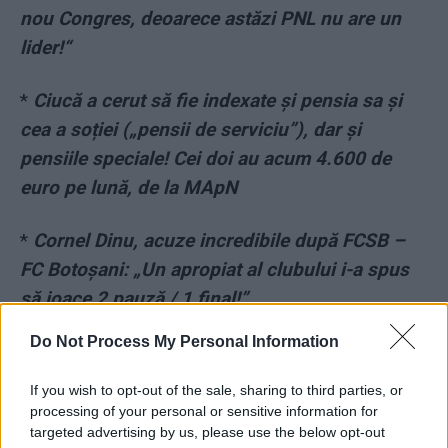
nou Congres, deoarece astăzi PNL nu are un
lider!“
*
Ciucă a cerut să fie indexate și pensia sa și
cea a soției („pensii de serviciu”), dar și
pensiile speciale! Cei doi au acum 4.600 de
euro pe lună, de la MApN
*
Cornel Dinu, acuze incredibile după FCSB –
FC Botoșani: „Un apropiat al clubului i-a spus
să joace 2 pauză / 1 final!”
Do Not Process My Personal Information
*
„Autocarul groazei”: n-a avut cine să
deschidă ușile, pentru că șoferul a murit pe
If you wish to opt-out of the sale, sharing to third parties, or
loc. „Sunt arși până la cenușă”
processing of your personal or sensitive information for
targeted advertising by us, please use the below opt-out