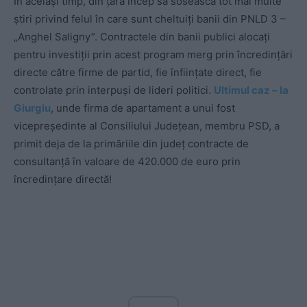
În același timp, din țară încep să sosească tot mai multe
știri privind felul în care sunt cheltuiți banii din PNLD 3 –
„Anghel Saligny”. Contractele din banii publici alocați
pentru investiții prin acest program merg prin încredințări
directe către firme de partid, fie înființate direct, fie
controlate prin interpuși de lideri politici.
Ultimul caz – la
Giurgiu
, unde firma de apartament a unui fost
vicepreședinte al Consiliului Județean, membru PSD, a
primit deja de la primăriile din județ contracte de
consultanță în valoare de 420.000 de euro prin
încredințare directă!