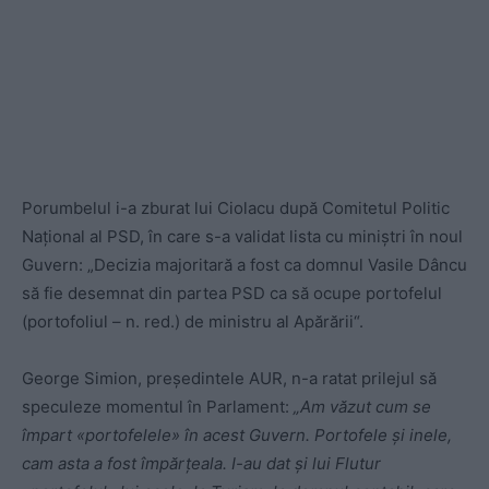
Porumbelul i-a zburat lui Ciolacu după Comitetul Politic
Național al PSD, în care s-a validat lista cu miniștri în noul
Guvern: „Decizia majoritară a fost ca domnul Vasile Dâncu
să fie desemnat din partea PSD ca să ocupe portofelul
(portofoliul – n. red.) de ministru al Apărării“.
George Simion, președintele AUR, n-a ratat prilejul să
speculeze momentul în Parlament:
„Am v
ăzut cum se
împart «portofelele»
în acest Guvern. Portofele și inele,
cam asta a fost împărțeala. I-au dat și lui Flutur