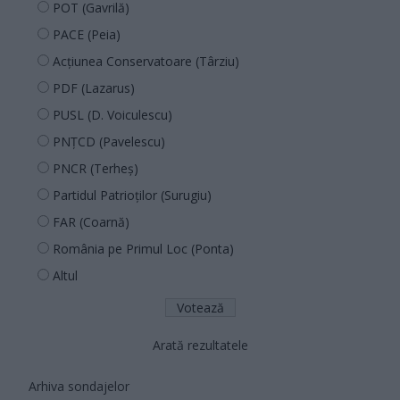
POT (Gavrilă)
PACE (Peia)
Acțiunea Conservatoare (Târziu)
PDF (Lazarus)
PUSL (D. Voiculescu)
PNȚCD (Pavelescu)
PNCR (Terheș)
Partidul Patrioților (Surugiu)
FAR (Coarnă)
România pe Primul Loc (Ponta)
Altul
Arată rezultatele
Arhiva sondajelor