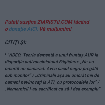
Puteți susține ZIARISTII.COM făcând
o
donație AICI.
Vă mulțumim!
CITIȚI ȘI:
*
VIDEO. Teoria dementă a unui fruntaș AUR la
dispariția antivaccinistului Făgădaru: „Ne-au
omorât un camarad. Avea sacul negru pregătit
sub monitor” / „Criminalii așa au omorât mii de
oameni nevinovați la ATI, cu protocoalele lor” /
„Nemernicii l-au sacrificat ca să-l dea exemplu”