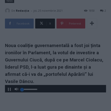
News
-
De
Redacţia
joi, 25 noiembrie 2021
1850
2
Facebook
X
Pinterest
Noua coaliție guvernamentală a fost joi ținta
ironiilor în Parlament, la votul de investire a
Guvernului Ciucă, după ce pe Marcel Ciolacu,
liderul PSD, l-a luat gura pe dinainte și a
afirmat că-i va da „portofelul Apărării“ lui
Vasile Dâncu.