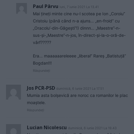
Paul Pârvu
luni, 7 iunie 2021 La 13.41
Mai țineți minte cine nu-l scotea pe Ion „Coroiu”
Cristoiu (până când n-a ajuns… „en-froid” cu
„Oracolu’-din-Găgești”!) dinnn… „Maestre”-n-
sus-și-„Maestre”-n-jos, în-direct-și-la-o-oră-de-
vârf?????
Era… maaaaaareleeee „liberal” Rareș „Batistuță”
Bogdan!!!
Răspundeți
Jos PCR-PSD
duminică, 6 iunie 2021 La 17.51
Mumia asta bolșevică are noroc ca romanilor le plac
moaștele.
Răspundeți
Lucian Nicolescu
duminică, 6 iunie 2021 La 19.43