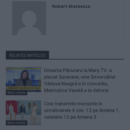
Robert Mateescu
RELATED ARTICLES
Dinastia Păcuraru la Marș TV: a
plecat Suverana, vine Smiorcăita!
Văduva Neagră e în concediu,
Maimuțica Veselă e la datorie
Mass-media
Cine transmite meciurile în
următoarele 4 zile: 12 pe Antena 1,
celelalte 12 pe Antena 3
Mass-media