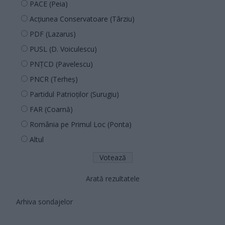
PACE (Peia)
Acțiunea Conservatoare (Târziu)
PDF (Lazarus)
PUSL (D. Voiculescu)
PNȚCD (Pavelescu)
PNCR (Terheș)
Partidul Patrioților (Surugiu)
FAR (Coarnă)
România pe Primul Loc (Ponta)
Altul
Arată rezultatele
Arhiva sondajelor