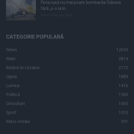
Flota rusă nu mai poate bombarda Odessa
fără „s-o ia în...
vineri, 8 aprilie 2022
CATEGORIE POPULARĂ
News
12043
Main
2814
Război în Ucraina
2172
Opinii
1889
Lumea
1416
Politică
1300
Dezvăluiri
1065
Sport
1053
Mass-media
591