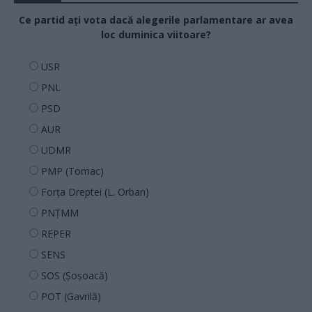
Ce partid ați vota dacă alegerile parlamentare ar avea
loc duminica viitoare?
USR
PNL
PSD
AUR
UDMR
PMP (Tomac)
Forța Dreptei (L. Orban)
PNȚMM
REPER
SENS
SOS (Șoșoacă)
POT (Gavrilă)