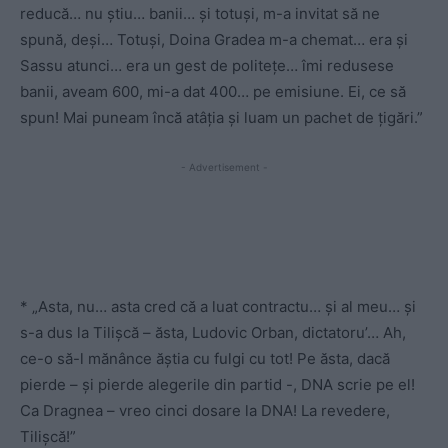
reducă… nu știu… banii… și totuși, m-a invitat să ne
spună, deși… Totuși, Doina Gradea m-a chemat… era și
Sassu atunci… era un gest de politețe… îmi redusese
banii, aveam 600, mi-a dat 400… pe emisiune. Ei, ce să
spun! Mai puneam încă atâția și luam un pachet de țigări.”
- Advertisement -
* „Asta, nu… asta cred că a luat contractu… și al meu… și
s-a dus la Tilișcă – ăsta, Ludovic Orban, dictatoru’… Ah,
ce-o să-l mănânce ăștia cu fulgi cu tot! Pe ăsta, dacă
pierde – și pierde alegerile din partid -, DNA scrie pe el!
Ca Dragnea – vreo cinci dosare la DNA! La revedere,
Tilișcă!”