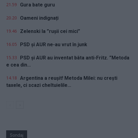
21.59
Gura bate guru
20.20
Oameni indignați
19.46
Zelenski la ”rușii cei mici”
16.05
PSD și AUR ne-au vrut în junk
15.33
PSD și AUR au inventat bâta anti-Fritz. ”Metoda
e cea din...
14.18
Argentina a reușit! Metoda Milei: nu crești
taxele, ci scazi cheltuielile...
Sondaj