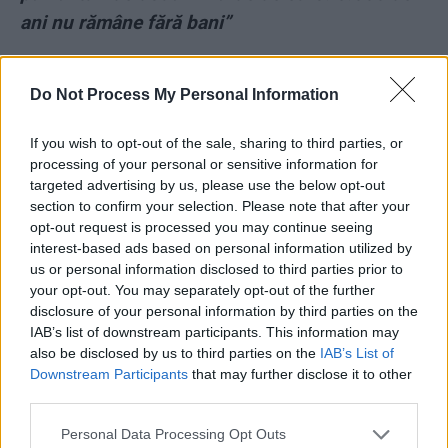
ani nu rămâne fără bani”
*
Furie în Italia: ucigașul judecătorului Giovanni
Do Not Process My Personal Information
Falcone a fost eliberat „pentru bună purtare”! A
participat la peste 100 de asasinate. A răpit,
If you wish to opt-out of the sale, sharing to third parties, or
omorât și dizolvat în acid un copil de 11 ani
processing of your personal or sensitive information for
targeted advertising by us, please use the below opt-out
section to confirm your selection. Please note that after your
*
Legendarul Kasparov, la București: „Nu
opt-out request is processed you may continue seeing
președintele Putin, ci dictatorul Putin!” /
interest-based ads based on personal information utilized by
us or personal information disclosed to third parties prior to
„Domnule Biden, nu faceți pe plac dictatorilor!”
your opt-out. You may separately opt-out of the further
disclosure of your personal information by third parties on the
- Advertisement -
IAB’s list of downstream participants. This information may
also be disclosed by us to third parties on the
IAB’s List of
Downstream Participants
that may further disclose it to other
third parties.
Personal Data Processing Opt Outs