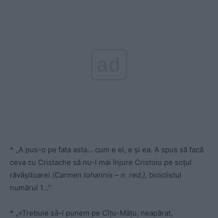
ad
* „A pus-o pe fata asta… cum e el, e și ea. A spus să facă
ceva cu Cristache să nu-l mai înjure Cristoiu pe soțul
răvășitoarei
(Carmen Iohannis – n. red.),
biciclistul
numărul 1…”
* „«Trebuie să-l punem pe Cîțu-Mâțu, neapărat,