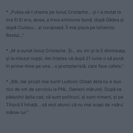
* „Putea să-l cheme pe Ionuț Cristache… și l-a mutat la
ora 5! El era, aicea, a treia emisiune bună, după Gâdea și
după Ciutacu… și curajoasă. Îl mai pișca pe Iohannis.
Restul…”
* „M-a sunat Ionuț Cristache. Și… eu vin și la 5 dimineața,
și la miezul nopții. Am înțeles că după 21 iunie o să pună
în prime-time pe una… o prompteristă, care face cafele.”
* „Băi, dar proști mai sunt! Ludovic Orban ăsta nu e bun
nici de om de serviciu la PNL. Oameni mărunți. După ce
păduchii ăștia cad, că sunt politruci, și sunt nimeni, și pe
Tilișcă îl înhață… să vezi atunci că nu mai scapi de «săru’
mâna» lui.”