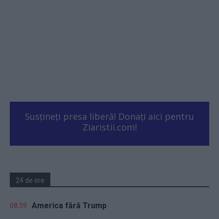
Susțineți presa liberă! Donați aici pentru
Ziaristii.com!
24 de ore
08.59
America fără Trump