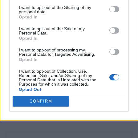
TAGS
doina gradea
ion cristoiu
ionuț cristache
I want to opt-out of the Sharing of my
personal data.
Ramona Saseanu
TVR
Opted In
I want to opt-out of the Sale of my
Personal Data.
Opted In
I want to opt-out of processing my
Personal Data for Targeted Advertising.
Opted In
Articolul precedent
Articolul următor
I want to opt-out of Collection, Use,
Retention, Sale, and/or Sharing of my
Dan Voiculescu o atacă și pe
Alte trei fetițe, de 3, 8 și 11
Personal Data that Is Unrelated with the
soția lui Mihai Șora, cu o
ani, au fost spălate pe cap cu
Purposes for which it was collected.
Opted Out
tehnică securistă: „Am aflat
o substanță toxică, la o
cu tristețe că postările unui
săptămână după cele trei
CONFIRM
venerabil om de cultură nu
surori omorâte cu tomoxan
sunt scrise de acesta, ci de o
persoană apropiată…”