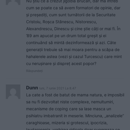
Nu știu ce a crezut jigodia Brucan, dar mă întreb
cum se poate ca să avem formatori de opinie, dar
și președiți, cum sunt turnătorii de la Securitate
Cristoiu, Roșca Stănescu, Nistorescu,
Alexandrescu, Dinescu și cine știe câți or mai fi. În
’89 am apucat pe un drum total greșit și ei
continuând să mintă dezinformează și azi. Câte
generații trebuie să mai moara pentru a scăpa de
hahalerele astea (vezi și cazul Turcescu) care mint
cu nerușinare și dispreț acest popor?
Răspundeți
Dunn
luni, 7 iunie 2021 La 8.47
La cate a fost de batut de mama natura, e imposibil
sa nu fi dezvoltat niste complexe, nemultumiri,
mecanisme de coping care sa lase masca un
psihiatru imbatranit in meserie. Minciuna, „analizele”
caraghioase, mizeria si grotescul, ipocrizia,
laudarosenia, vorbirea ridicola doar sugereaza ce