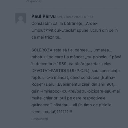
Răspundeți
Paul Pârvu
luni, 7 iunie 2021 La 0.54
Constatăm că, la bătrânețe, „Ardei-
Umplut”/”Piticul-Utecilă” spune lucruri din ce în
ce mai trăznite…
SCLEROZA asta să fie, oareee…, urmarea…
rahatului pe care l-a mâncat „cu-polonicu'” până
în decembrie 1989, ca tânăr gazetar-zelos
DEVOTAT-PARTIDULUI (P.C.R.), sau consecința
faptului c-a mâncat, când conducea „Bulina-
Roșie” (ziarul „Evenimentul zilei” din anii ’90),…
găini-(miriapod-)cu-trei/patru-picioare-sau-mai
multe-chiar ori puii pe care respectivele
galinacee îi năsteau… vii (în timp ce pisicile
seee… ouau!)??????!!!
Răspundeți