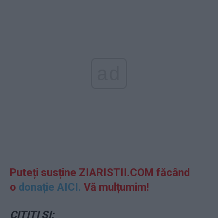
ad
Puteți susține ZIARISTII.COM făcând
o
donație AICI.
Vă mulțumim!
CITIȚI ȘI: