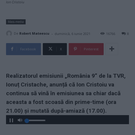
Ion Cristoiu
Mass-media
-
De
Robert Mateescu
duminică, 6 iunie 2021
16766
8
Facebook
X
Pinterest
Realizatorul emisiunii „România 9” de la TVR,
Ionuț Cristache, anunță că Ion Cristoiu va
continua să vină în emisiunea sa chiar dacă
aceasta a fost scoasă din prime-time (ora
21.00) și mutată după-amiază (17.00).