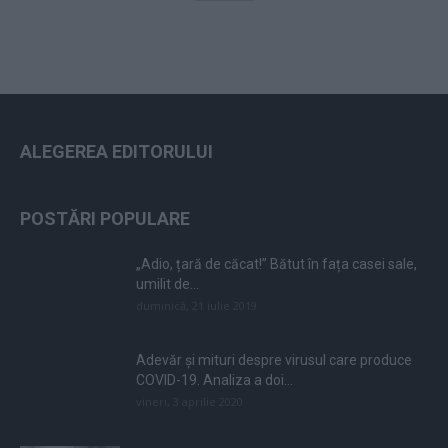
ALEGEREA EDITORULUI
POSTĂRI POPULARE
„Adio, țară de căcat!” Bătut în fața casei sale,
umilit de...
duminică, 21 iulie 2019
Adevăr și mituri despre virusul care produce
COVID-19. Analiza a doi...
vineri, 3 aprilie 2020