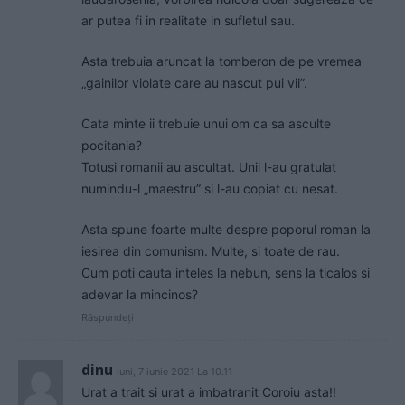
ar putea fi in realitate in sufletul sau.
Asta trebuia aruncat la tomberon de pe vremea
„gainilor violate care au nascut pui vii”.
Cata minte ii trebuie unui om ca sa asculte
pocitania?
Totusi romanii au ascultat. Unii l-au gratulat
numindu-l „maestru” si l-au copiat cu nesat.
Asta spune foarte multe despre poporul roman la
iesirea din comunism. Multe, si toate de rau.
Cum poti cauta inteles la nebun, sens la ticalos si
adevar la mincinos?
Răspundeți
dinu
luni, 7 iunie 2021 La 10.11
Urat a trait si urat a imbatranit Coroiu asta!!