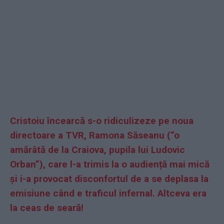
Cristoiu încearcă s-o ridiculizeze pe noua
directoare a TVR, Ramona Săseanu (
“
o
amărâtă de la Craiova, pupila lui Ludovic
Orban”), care l-a trimis la o audiență mai mică
și i-a provocat disconfortul de a se deplasa la
emisiune când e traficul infernal. Altceva era
la ceas de seară!