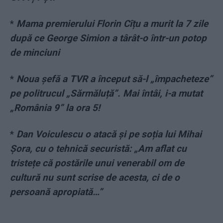
*
Mama premierului Florin Cîțu a murit la 7 zile
după ce George Simion a târât-o într-un potop
de minciuni
*
Noua șefă a TVR a început să-l „împacheteze”
pe politrucul „Sărmăluță”. Mai întâi, i-a mutat
„România 9” la ora 5!
*
Dan Voiculescu o atacă și pe soția lui Mihai
Șora, cu o tehnică securistă: „Am aflat cu
tristețe că postările unui venerabil om de
cultură nu sunt scrise de acesta, ci de o
persoană apropiată…”