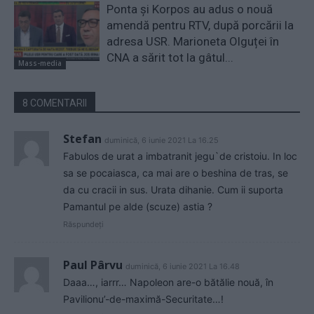
Ponta și Korpos au adus o nouă
amendă pentru RTV, după porcării la
adresa USR. Marioneta Olguței în
CNA a sărit tot la gâtul...
Mass-media
8 COMENTARII
Stefan
duminică, 6 iunie 2021 La 16.25
Fabulos de urat a imbatranit jegu`de cristoiu. In loc
sa se pocaiasca, ca mai are o beshina de tras, se
da cu cracii in sus. Urata dihanie. Cum ii suporta
Pamantul pe alde (scuze) astia ?
Răspundeți
Paul Pârvu
duminică, 6 iunie 2021 La 16.48
Daaa…, iarrr… Napoleon are-o bătălie nouă, în
Pavilionu’-de-maximă-Securitate…!