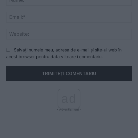
Ema
Web
Salvați numele meu, adresa de e-mail și site-ul web în
acest browser pentru data viitoare i comentariu.
ad
- Advertisment -