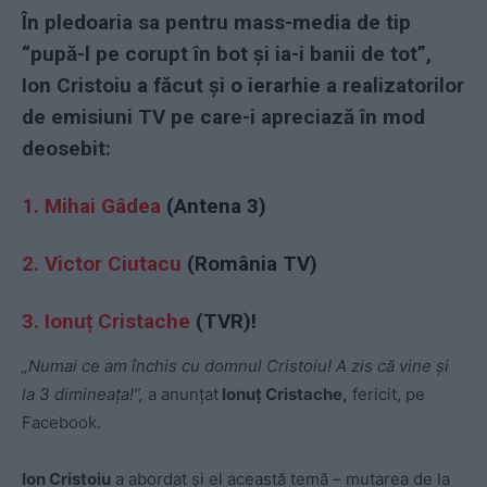
În pledoaria sa pentru mass-media de tip
“pupă-l pe corupt în bot și ia-i banii de tot”,
Ion Cristoiu a făcut și o ierarhie a realizatorilor
de emisiuni TV pe care-i apreciază în mod
deosebit:
1. Mihai Gâdea
(Antena 3)
2. Victor Ciutacu
(România TV)
3. Ionuț Cristache
(TVR)!
„Numai ce am închis cu domnul Cristoiu! A zis că vine și
la 3 dimineața!”,
a anunțat
Ionuț Cristache,
fericit, pe
Facebook.
Ion Cristoiu
a abordat și el această temă – mutarea de la