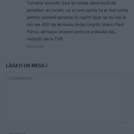
Turnator dovedit, inca se crede dand lectii de
jurnalism ori civism, ca si cum opinia lui ar mai conta
pentru oamenii sanatosi la cap!!!! Sper sa nu mai ia
nici aia 400 de lei musiu Ardei Umplut (merci Paul
Parvu, aproape uitasem porecla ardeiului ala…
vestejit) de la TVR.
Răspundeți
LĂSAȚI UN MESAJ
Comentariu:
Nu