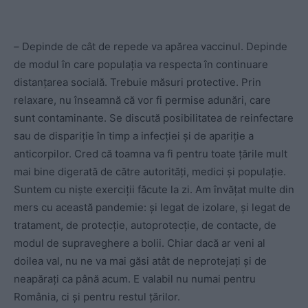
–
Depinde de cât de repede va apărea vaccinul. Depinde
de modul în care populația va respecta în continuare
distanțarea socială. Trebuie măsuri protective. Prin
relaxare, nu înseamnă că vor fi permise adunări, care
sunt contaminante. Se discută posibilitatea de reinfectare
sau de dispariție în timp a infecției și de apariție a
anticorpilor. Cred că toamna va fi pentru toate țările mult
mai bine digerată de către autorități, medici și populație.
Suntem cu niște exerciții făcute la zi. Am învățat multe din
mers cu această pandemie: și legat de izolare, și legat de
tratament, de protecție, autoprotecție, de contacte, de
modul de supraveghere a bolii. Chiar dacă ar veni al
doilea val, nu ne va mai găsi atât de neprotejați și de
neapărați ca până acum. E valabil nu numai pentru
România, ci și pentru restul țărilor.