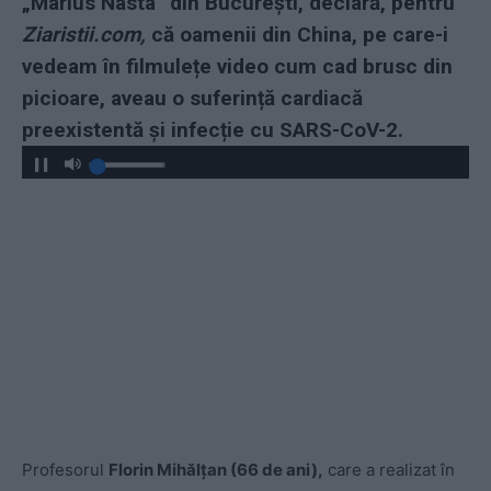
„Marius Nasta” din București, declară, pentru
Ziaristii.com,
că oamenii din China, pe care-i
vedeam în filmulețe video cum cad brusc din
picioare, aveau o suferință cardiacă
preexistentă și infecție cu SARS-CoV-2.
Profesorul
Florin Mihălțan (66 de ani),
care a realizat în