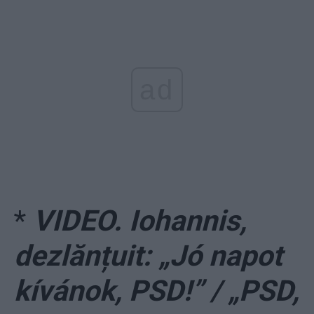
ad
*
VIDEO. Iohannis,
dezlănțuit: „Jó napot
kívánok, PSD!” / „PSD,