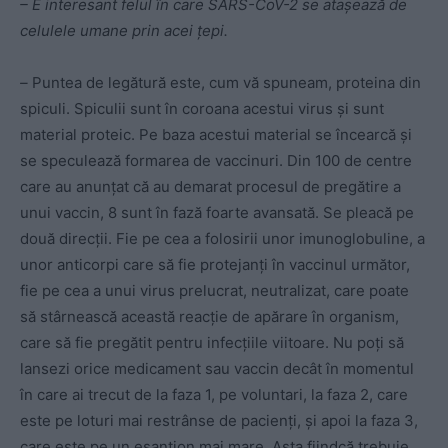
– E interesant felul în care SARS-CoV-2 se atașează de
celulele umane prin acei țepi.
–
Puntea de legătură este, cum vă spuneam, proteina din
spiculi. Spiculii sunt în coroana acestui virus și sunt
material proteic. Pe baza acestui material se încearcă și
se speculează formarea de vaccinuri. Din 100 de centre
care au anunțat că au demarat procesul de pregătire a
unui vaccin, 8 sunt în fază foarte avansată. Se pleacă pe
două direcții. Fie pe cea a folosirii unor imunoglobuline, a
unor anticorpi care să fie protejanți în vaccinul următor,
fie pe cea a unui virus prelucrat, neutralizat, care poate
să stârnească această reacție de apărare în organism,
care să fie pregătit pentru infecțiile viitoare. Nu poți să
lansezi orice medicament sau vaccin decât în momentul
în care ai trecut de la faza 1, pe voluntari, la faza 2, care
este pe loturi mai restrânse de pacienți, și apoi la faza 3,
care este pe un eșantion mai mare. Asta fiindcă trebuie