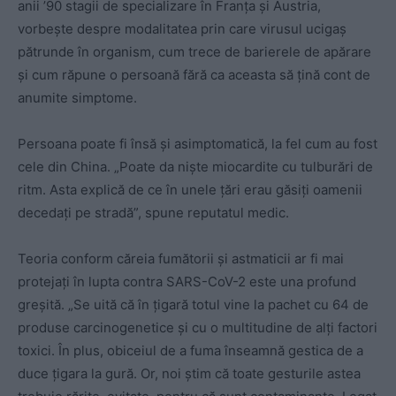
anii ’90 stagii de specializare în Franța și Austria,
vorbește despre modalitatea prin care virusul ucigaș
pătrunde în organism, cum trece de barierele de apărare
și cum răpune o persoană fără ca aceasta să țină cont de
anumite simptome.
Persoana poate fi însă și asimptomatică, la fel cum au fost
cele din China. „Poate da niște miocardite cu tulburări de
ritm. Asta explică de ce în unele țări erau găsiți oamenii
decedați pe stradă”, spune reputatul medic.
Teoria conform căreia fumătorii și astmaticii ar fi mai
protejați în lupta contra SARS-CoV-2 este una profund
greșită. „Se uită că în țigară totul vine la pachet cu 64 de
produse carcinogenetice și cu o multitudine de alți factori
toxici. În plus, obiceiul de a fuma înseamnă gestica de a
duce țigara la gură. Or, noi știm că toate gesturile astea