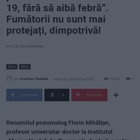
19, fără să aibă febră”.
Fumătorii nu sunt mai
protejați, dimpotrivă!
Prof. dr. Florin Mihălțan
Main
News
-
De
Cristian Hubali
miercuri, 29 aprilie 2020
15199
1
Facebook
X
Pinterest
Renumitul pneumolog Florin Mihălțan,
profesor universitar doctor la Institutul