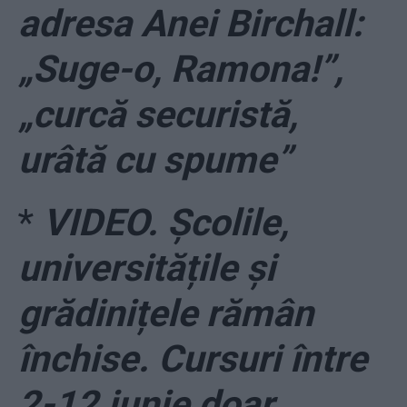
adresa Anei Birchall:
„Suge-o, Ramona!”,
„curcă securistă,
urâtă cu spume”
*
VIDEO. Școlile,
universitățile și
grădinițele rămân
închise. Cursuri între
2-12 iunie doar