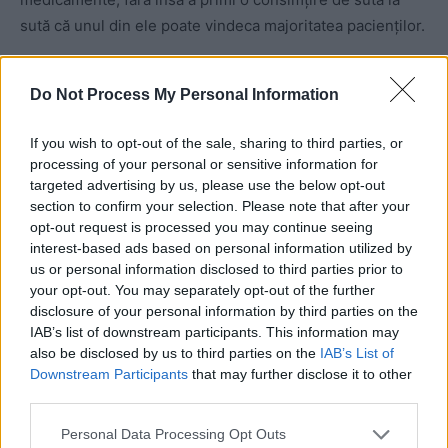
sută că unul din ele poate vindeca majoritatea pacienților.
Do Not Process My Personal Information
If you wish to opt-out of the sale, sharing to third parties, or
processing of your personal or sensitive information for
targeted advertising by us, please use the below opt-out
section to confirm your selection. Please note that after your
ad
opt-out request is processed you may continue seeing
interest-based ads based on personal information utilized by
us or personal information disclosed to third parties prior to
your opt-out. You may separately opt-out of the further
disclosure of your personal information by third parties on the
IAB’s list of downstream participants. This information may
also be disclosed by us to third parties on the
IAB’s List of
Downstream Participants
that may further disclose it to other
third parties.
„Se uită că în țigară totul vine la pachet
Personal Data Processing Opt Outs