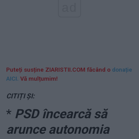
ad
Puteți susține ZIARISTII.COM făcând o
donație
AICI.
Vă mulțumim!
CITIȚI ȘI:
*
PSD încearcă să
arunce autonomia