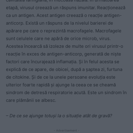
etapă, virusul creează un răspuns imunitar. Reacționează
ca un antigen. Acest antigen creează o reacție antigen-
anticorp. Există un răspuns de la nivelul barierei de
apărare pe care o reprezintă macrofagele. Macrofagele
sunt celulele care ne apără de orice microb, virus.
Acestea încearcă să izoleze de multe ori virusul printr-o
reacție în exces de antigen-anticorp, generată de niște
factori care încurajează inflamația. Și în felul acesta se
explică de ce apare, de obicei, după a șaptea zi, furtuna
de citokine. Și de ce la unele persoane evoluția este
ulterior foarte rapidă și ajunge la ceea ce se cheamă
sindrom de detresă respiratorie acută. Este un sindrom în
care plămânii se albesc.
– De ce se ajunge totuși la o situație atât de gravă?
- Advertisement -