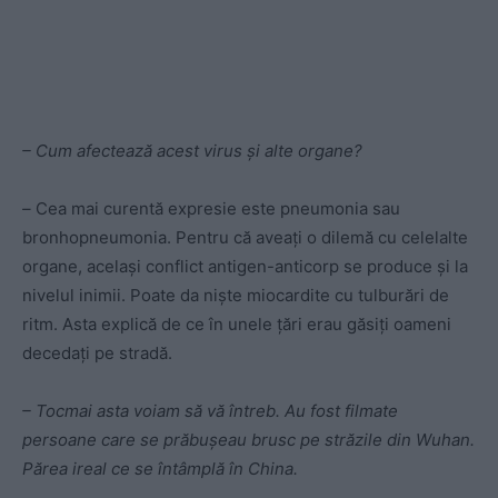
– Cum afectează acest virus și alte organe?
–
Cea mai curentă expresie este pneumonia sau
bronhopneumonia. Pentru că aveați o dilemă cu celelalte
organe, același conflict antigen-anticorp se produce și la
nivelul inimii. Poate da niște miocardite cu tulburări de
ritm. Asta explică de ce în unele țări erau găsiți oameni
decedați pe stradă.
– Tocmai asta voiam să vă întreb. Au fost filmate
persoane care se prăbușeau brusc pe străzile din Wuhan.
Părea ireal ce se întâmplă în China.