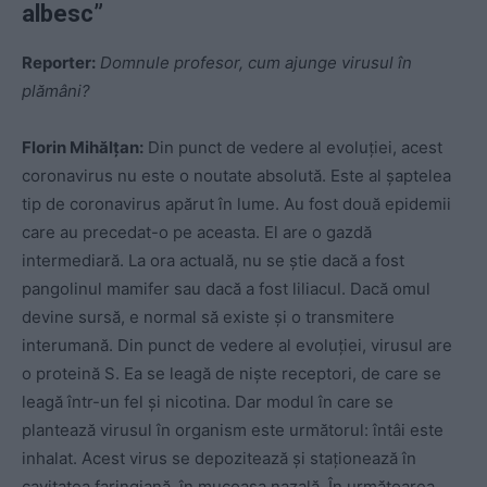
albesc”
Reporter:
Domnule profesor, cum ajunge virusul în
plămâni?
Florin Mihălțan:
Din punct de vedere al evoluției, acest
coronavirus nu este o noutate absolută. Este al șaptelea
tip de coronavirus apărut în lume. Au fost două epidemii
care au precedat-o pe aceasta. El are o gazdă
intermediară. La ora actuală, nu se știe dacă a fost
pangolinul mamifer sau dacă a fost liliacul. Dacă omul
devine sursă, e normal să existe și o transmitere
interumană. Din punct de vedere al evoluției, virusul are
o proteină S. Ea se leagă de niște receptori, de care se
leagă într-un fel și nicotina. Dar modul în care se
plantează virusul în organism este următorul: întâi este
inhalat. Acest virus se depozitează și staționează în
cavitatea faringiană, în mucoasa nazală. În următoarea