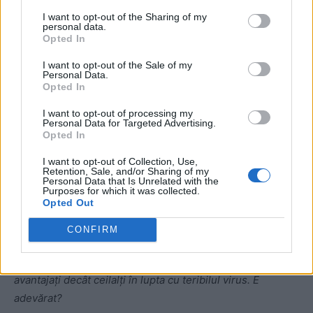
cu 64 de produse carcinogenetice și cu o
I want to opt-out of the Sharing of my
personal data.
multitudine de alți factori toxici”
Opted In
– Rușii spun că heliul, odată intrat în alveolele pulmonare,
I want to opt-out of the Sale of my
Personal Data.
îmbunătățește circulația sângelui.
Opted In
I want to opt-out of processing my
–
Heliul a mai fost folosit în alte investigații de laborator,
Personal Data for Targeted Advertising.
dar e greu de confirmat. Cred că necesită studii
Opted In
suplimentare de lungă durată, ca să poți să ai o
I want to opt-out of Collection, Use,
certitudine asupra unui asemenea tratament. Este un gaz
Retention, Sale, and/or Sharing of my
Personal Data that Is Unrelated with the
util pentru circulație. Dar, repet, perioadele lungi cu
Purposes for which it was collected.
Opted Out
tratament, cu studii randomizate sunt singurele care pot
confirma una sau alta din variantele terapeutice propuse.
CONFIRM
– Se avansează ideea că fumătorii și astmaticii ar fi mai
avantajați decât ceilalți în lupta cu teribilul virus. E
adevărat?