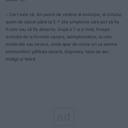
–
Cert este că, din punct de vedere al evoluției, al ciclului,
avem de obicei până la 5-7 zile simptome care pot să fie
fruste sau să fie absente. După a 7-a zi însă, începe
evoluția de la formele ușoare, asimptomatice, la cele
moderate sau severe, unde apar de multe ori ca semne
premonitorii gâfâiala severă, dispneea, lipsa de aer,
mialgii și febră.
ad