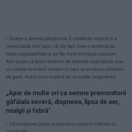
–
Începe o dilemă patogenică. E creată de experți și e
neelucidată. Unii spun că, de fapt, este o tendință de
hipercoagulabilitate și se fac niște trombuși vasculari.
Alții susțin că acest sindrom de detresă respiratorie este
cu invazie la nivelul zonelor în care se produce schimbul
de gaze. Acest lucru explică de ce scade oxigenarea.
„Apar de multe ori ca semne premonitorii
gâfâiala severă, dispneea, lipsa de aer,
mialgii și febră”
– Ce simptome poate prezenta un pacient infectat cu
Covid-19?