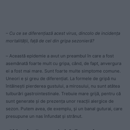
– Cu ce se diferențiază acest virus, dincolo de incidența
mortalității, față de cel din gripa sezonieră?
–
Această epidemie a avut un preambul în care a fost
asemănată foarte mult cu gripa, când, de fapt, anvergura
ei a fost mai mare. Sunt foarte multe simptome comune.
Uneori e și greu de diferențiat. La formele de gripă nu
întâlnești pierderea gustului, a mirosului, nu sunt atâtea
tulburări gastrointestinale. Trebuie mare grijă, pentru că
sunt generate și de prezența unor reacții alergice de
sezon. Putem avea, de exemplu, și un banal guturai, care
presupune un nas înfundat și strănut.