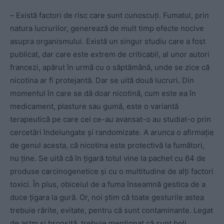
–
Există factori de risc care sunt cunoscuți. Fumatul, prin
natura lucrurilor, generează de mult timp efecte nocive
asupra organismului. Există un singur studiu care a fost
publicat, dar care este extrem de criticabil, al unor autori
francezi, apărut în urmă cu o săptămână, unde se zice că
nicotina ar fi protejantă. Dar se uită două lucruri. Din
momentul în care se dă doar nicotină, cum este ea în
medicament, plasture sau gumă, este o variantă
terapeutică pe care cei ce-au avansat-o au studiat-o prin
cercetări îndelungate și randomizate. A arunca o afirmație
de genul acesta, că nicotina este protectivă la fumători,
nu ține. Se uită că în țigară totul vine la pachet cu 64 de
produse carcinogenetice și cu o multitudine de alți factori
toxici. În plus, obiceiul de a fuma înseamnă gestica de a
duce țigara la gură. Or, noi știm că toate gesturile astea
trebuie rărite, evitate, pentru că sunt contaminante. Legat
de astm și bronșită, trebuie menționat că sunt boli