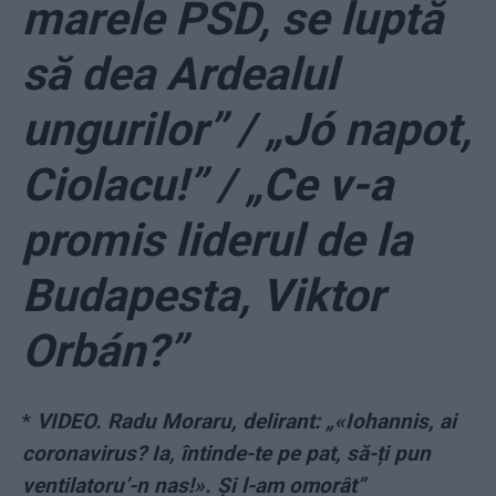
marele PSD, se luptă
să dea Ardealul
ungurilor” / „Jó napot,
Ciolacu!” / „Ce v-a
promis liderul de la
Budapesta, Viktor
Orbán?”
*
VIDEO. Radu Moraru, delirant: „«Iohannis, ai
coronavirus? Ia, întinde-te pe pat, să-ți pun
ventilatoru’-n nas!». Și l-am omorât”