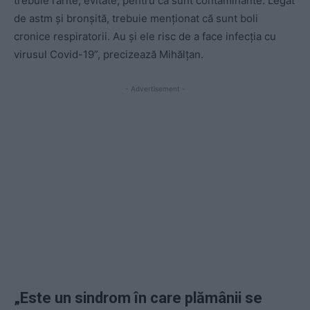
trebuie rărite, evitate, pentru că sunt contaminante. Legat
de astm și bronșită, trebuie menționat că sunt boli
cronice respiratorii. Au și ele risc de a face infecția cu
virusul Covid-19”, precizează Mihălțan.
- Advertisement -
„Este un sindrom în care plămânii se