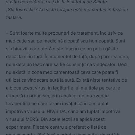
susțin cercetătorii ruși de la Institutul de Științe
„Sklifosovski”? Această terapie este momentan în fază de
testare.
–
Sunt foarte multe propuneri de tratament, inclusiv pe
medicație sau pe medicină alopată sau homeopată. Sunt
și chinezii, care oferă niște leacuri ce nu pot fi găsite
decât la ei în țară. În momentul de față, după părerea mea,
nu există un leac care să fie consimțit ca vindecător. Deci,
nu există în zona medicamentoasă ceva care poate fi
utilizat ca vindecare sută la sută. Există niște tentative de
a bloca acest virus, în legăturile lui multiple pe care le
creează în organism, prin analogii de intervenție
terapeutică pe care le-am învățat când am luptat
împotriva virusului HIV/SIDA, când am luptat împotriva
virusului MERS. Din acele lecții se aplică acest
experiment. Fiecare centru a preferat o listă de
medicamente, fără însă a primi o consimțire de sută la