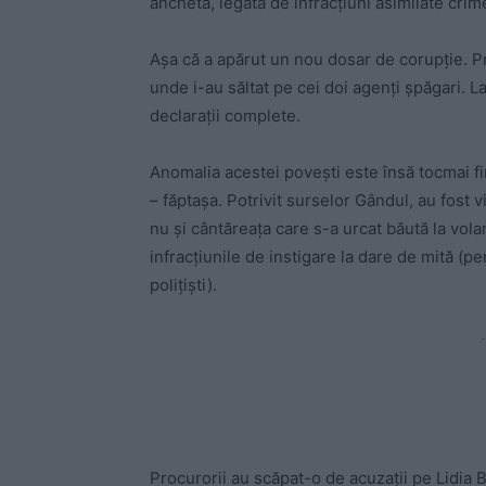
anchetă, legată de infracțiuni asimilate crim
Așa că a apărut un nou dosar de corupție. P
unde i-au săltat pe cei doi agenți șpăgari. La
declarații complete.
Anomalia acestei povești este însă tocmai fi
– făptașa. Potrivit surselor Gândul, au fost vi
nu și cântăreața care s-a urcat băută la volan
infracțiunile de instigare la dare de mită (p
polițiști).
-
Procurorii au scăpat-o de acuzații pe Lidia B