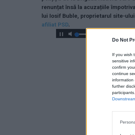
renunțat însă la acuzațiile împotriv
lui Iosif Buble, proprietarul site-ulu
afiliat PSD
.
Do Not Pr
If you wish 
sensitive in
confirm you
continue se
information 
further disc
participants
Downstream 
Persona