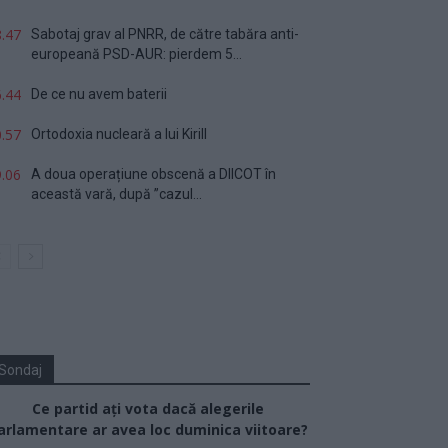
.47
Sabotaj grav al PNRR, de către tabăra anti-
europeană PSD-AUR: pierdem 5...
.44
De ce nu avem baterii
.57
Ortodoxia nucleară a lui Kirill
.06
A doua operațiune obscenă a DIICOT în
această vară, după ”cazul...
Sondaj
Ce partid ați vota dacă alegerile
arlamentare ar avea loc duminica viitoare?