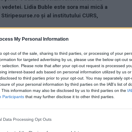
a vedetei. Lidia Buble este sora mai mică a
i Stiripesurse.ro și al institutului CURS,
ocess My Personal Information
to opt-out of the sale, sharing to third parties, or processing of your per
formation for targeted advertising by us, please use the below opt-out s
r selection. Please note that after your opt-out request is processed y
eing interest-based ads based on personal information utilized by us or
disclosed to third parties prior to your opt-out. You may separately opt-
losure of your personal information by third parties on the IAB’s list of
. This information may also be disclosed by us to third parties on the
IA
Participants
that may further disclose it to other third parties.
l Data Processing Opt Outs