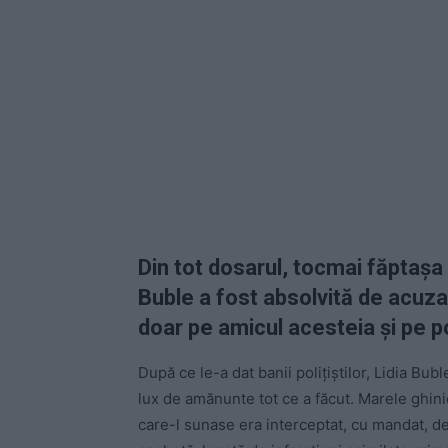
Din tot dosarul, tocmai făptașa
Buble a fost absolvită de acuzaț
doar pe amicul acesteia și pe pol
După ce le-a dat banii polițiștilor, Lidia Bubl
lux de amănunte tot ce a făcut. Marele ghinio
care-l sunase era interceptat, cu mandat, de