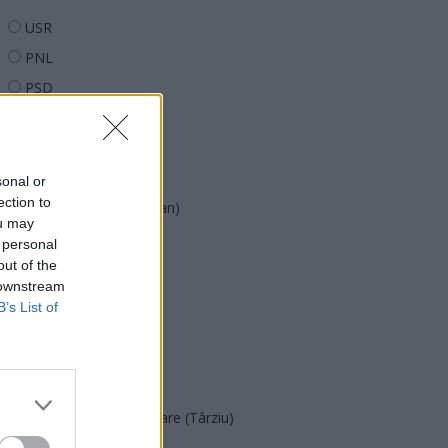
USR
PNL
PSD
AUR
UDMR
PMP (Tomac)
sonal or
ection to
Forța Dreptei (L. Orban)
ou may
PNȚMM
 personal
out of the
REPER
 downstream
SENS
B’s List of
SOS (Șoșoacă)
POT (Gavrilă)
PACE (Peia)
Acțiunea Conservatoare (Târziu)
PDF (Lazarus)