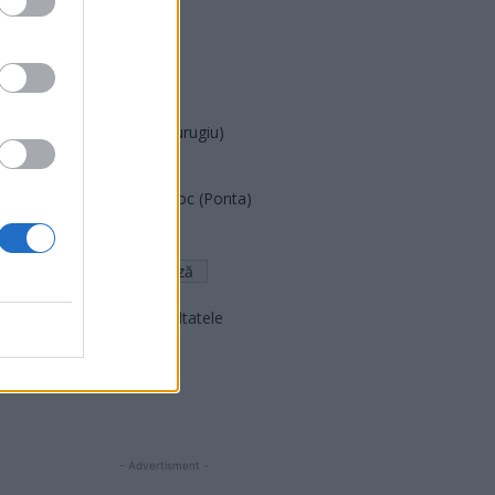
PUSL (D. Voiculescu)
PNȚCD (Pavelescu)
PNCR (Terheș)
Partidul Patrioților (Surugiu)
FAR (Coarnă)
România pe Primul Loc (Ponta)
Altul
Arată rezultatele
Arhiva sondajelor
- Advertisment -