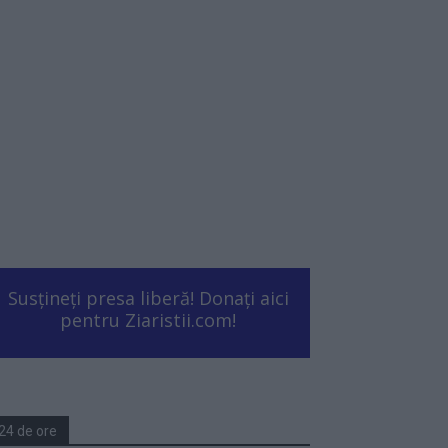
Susțineți presa liberă! Donați aici
pentru Ziaristii.com!
24 de ore