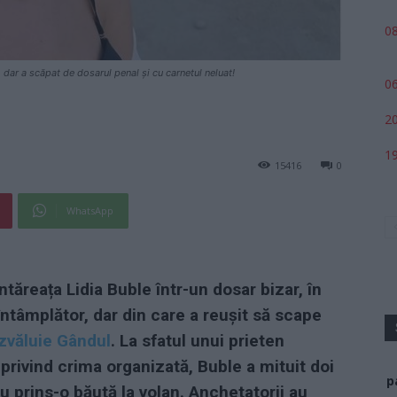
08
i, dar a scăpat de dosarul penal și cu carnetul neluat!
06
20
19
15416
0
WhatsApp
tăreața Lidia Buble într-un dosar bizar, în
ntâmplător, dar din care a reușit să scape
zvăluie Gândul
. La sfatul unui prieten
privind crima organizată, Buble a mituit doi
p
au prins-o băută la volan. Anchetatorii au