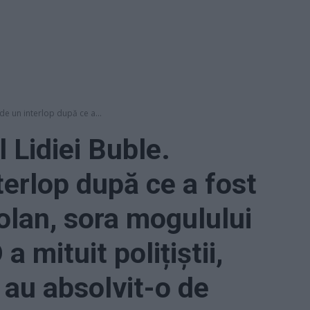
ă de un interlop după ce a...
l Lidiei Buble.
terlop după ce a fost
olan, sora mogulului
a mituit polițiștii,
 au absolvit-o de