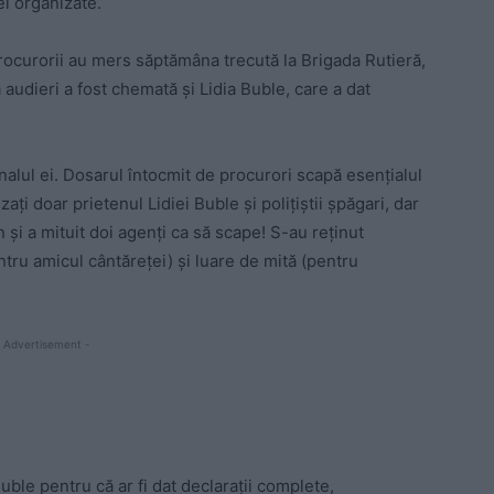
ei organizate.
rocurorii au mers săptămâna trecută la Brigada Rutieră,
 audieri a fost chemată și Lidia Buble, care a dat
nalul ei. Dosarul întocmit de procurori scapă esențialul
zați doar prietenul Lidiei Buble și polițiștii șpăgari, dar
 și a mituit doi agenți ca să scape! S-au reținut
entru amicul cântăreței) și luare de mită (pentru
 Advertisement -
uble pentru că ar fi dat declarații complete,