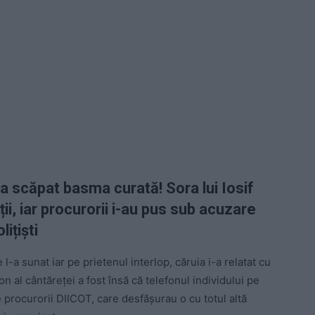
 a scăpat basma curată! Sora lui Iosif
ii, iar procurorii i-au pus sub acuzare
ițiști
e l-a sunat iar pe prietenul interlop, căruia i-a relatat cu
n al cântăreței a fost însă că telefonul individului pe
 procurorii DIICOT, care desfășurau o cu totul altă