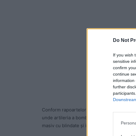
Do Not Pr
If you wish 
sensitive in
confirm you
continue se
information 
further disc
participants
Downstream 
Conform rapoartelor din cursul serii de luni,
unde artileria a bombardat puternic orășelul
Persona
masiv cu blindate și infanterie, în stilul tact