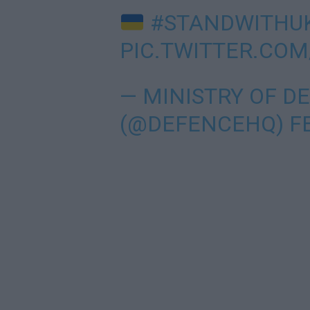
#STANDWITHU
PIC.TWITTER.CO
— MINISTRY OF D
(@DEFENCEHQ)
F