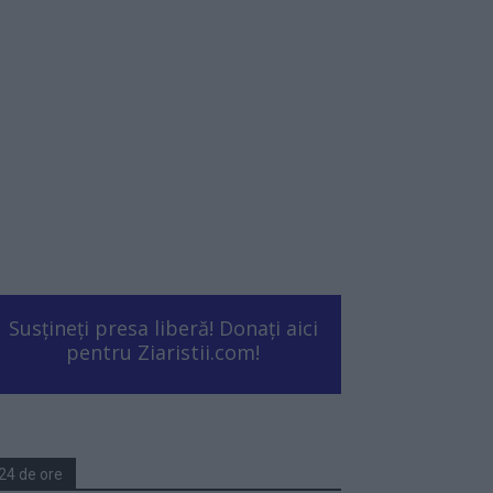
Susțineți presa liberă! Donați aici
pentru Ziaristii.com!
24 de ore