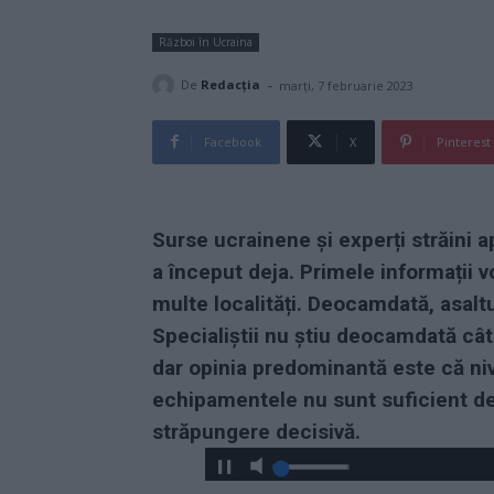
Război în Ucraina
-
De
Redacţia
marți, 7 februarie 2023
Facebook
X
Pinterest
Surse ucrainene și experți străini 
a început deja. Primele informații
multe localități. Deocamdată, asaltu
Specialiștii nu știu deocamdată cât
dar opinia predominantă este că nive
echipamentele nu sunt suficient de
străpungere decisivă.