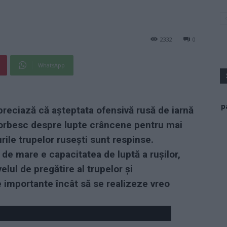
2332
0
WhatsApp
p
apreciază că așteptata ofensivă rusă de iarnă
 vorbesc despre lupte crâncene pentru mai
rile trupelor rusești sunt respinse.
 de mare e capacitatea de luptă a rușilor,
lul de pregătire al trupelor și
 importante încât să se realizeze vreo