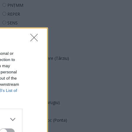
PNȚMM
REPER
SENS
SOS (Șoșoacă)
POT (Gavrilă)
PACE (Peia)
sonal or
Acțiunea Conservatoare (Târziu)
ection to
ou may
PDF (Lazarus)
 personal
PUSL (D. Voiculescu)
out of the
 downstream
PNȚCD (Pavelescu)
B’s List of
PNCR (Terheș)
Partidul Patrioților (Surugiu)
FAR (Coarnă)
România pe Primul Loc (Ponta)
Altul