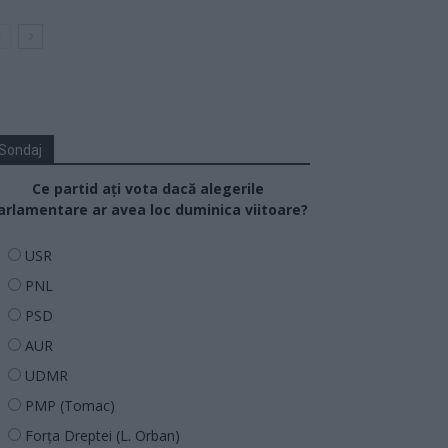
Sondaj
Ce partid ați vota dacă alegerile
arlamentare ar avea loc duminica viitoare?
USR
PNL
PSD
AUR
UDMR
PMP (Tomac)
Forța Dreptei (L. Orban)