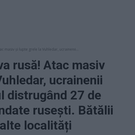
c masiv și lupte grele la Vuhledar, ucrainenii...
va rusă! Atac masiv
Vuhledar, ucrainenii
ul distrugând 27 de
indate rusești. Bătălii
lte localități