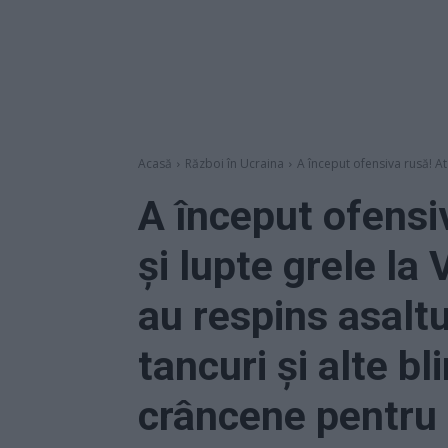
Acasă
Război în Ucraina
A început ofensiva rusă! Ata
A început ofensi
și lupte grele la 
au respins asalt
tancuri și alte bl
crâncene pentru a