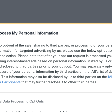
ocess My Personal Information
to opt-out of the sale, sharing to third parties, or processing of your per
formation for targeted advertising by us, please use the below opt-out s
r selection. Please note that after your opt-out request is processed y
eing interest-based ads based on personal information utilized by us or
disclosed to third parties prior to your opt-out. You may separately opt-
losure of your personal information by third parties on the IAB’s list of
. This information may also be disclosed by us to third parties on the
IA
Participants
that may further disclose it to other third parties.
 primul mare atac a fost lansat de ruși la Vuhledar,
, inclusiv cu bombe termobarice, apoi a lansat un atac
l Data Processing Opt Outs
icii din Al Doilea Război Mondial.