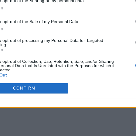
o opt-out of the Sharing of my personal data.
s. Se vorbește despre 27 de blindate – inclusiv tancuri –
In
o opt-out of the Sale of my Personal Data.
nterceptată de artileria ucraineană și a fost distrusă
In
 inamice.
to opt-out of processing my Personal Data for Targeted
ing.
In
 Advertisement -
o opt-out of Collection, Use, Retention, Sale, and/or Sharing
ersonal Data that Is Unrelated with the Purposes for which it
lected.
Out
CONFIRM