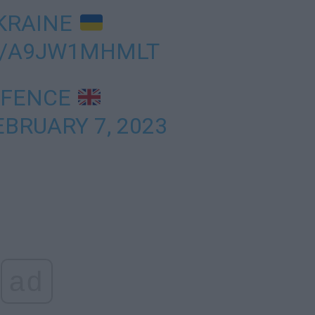
KRAINE
M/A9JW1MHMLT
EFENCE
EBRUARY 7, 2023
ad