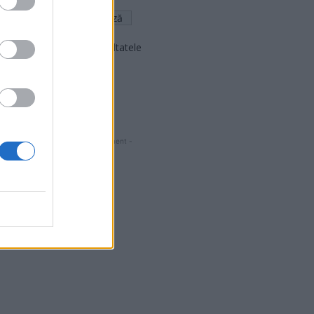
Arată rezultatele
Arhiva sondajelor
- Advertisment -