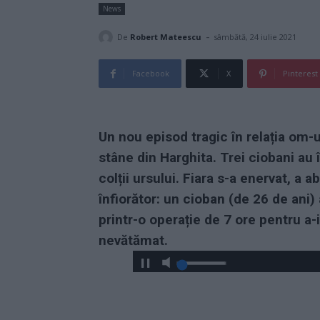
News
-
De
Robert Mateescu
sâmbătă, 24 iulie 2021
Facebook
X
Pinterest
Un nou episod tragic în relația om-u
stâne din Harghita. Trei ciobani au 
colții ursului. Fiara s-a enervat, a a
înfiorător: un cioban (de 26 de ani) 
printr-o operație de 7 ore pentru a-i
nevătămat.