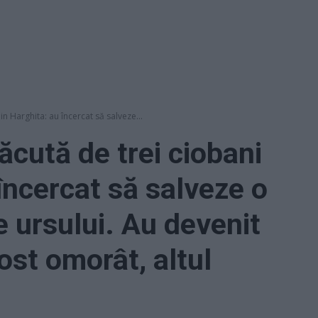
in Harghita: au încercat să salveze...
ăcută de trei ciobani
încercat să salveze o
e ursului. Au devenit
fost omorât, altul