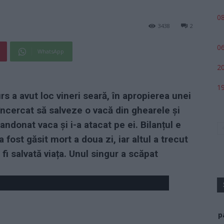
08
3438
2
06
WhatsApp
20
19
rs a avut loc vineri seară, în
apropierea unei
încercat să salveze o vacă din ghearele și
bandonat vaca și i-a atacat pe ei. Bilanțul e
a fost găsit mort a doua zi, iar altul a trecut
 fi salvată viața. Unul singur a scăpat
p