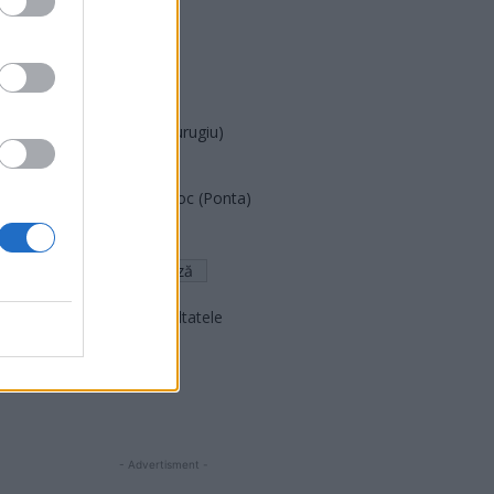
PUSL (D. Voiculescu)
PNȚCD (Pavelescu)
PNCR (Terheș)
Partidul Patrioților (Surugiu)
FAR (Coarnă)
România pe Primul Loc (Ponta)
Altul
Arată rezultatele
Arhiva sondajelor
- Advertisment -