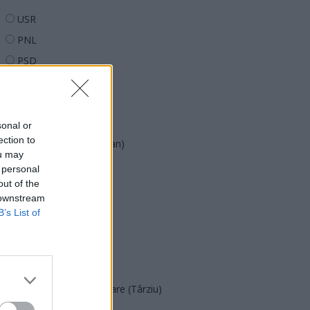
USR
PNL
PSD
AUR
UDMR
PMP (Tomac)
sonal or
ection to
Forța Dreptei (L. Orban)
ou may
PNȚMM
 personal
out of the
REPER
 downstream
SENS
B’s List of
SOS (Șoșoacă)
POT (Gavrilă)
PACE (Peia)
Acțiunea Conservatoare (Târziu)
PDF (Lazarus)