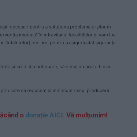
pașii necesari pentru a soluționa problema urșilor în
rvenția imediată în intravilanul localităților și vom lua
 (întâlnirilor) om-urs, pentru a asigura atât siguranța
rate și cred, în continuare, că nimic nu poate fi mai
i prin care să reducem la minimum riscul producerii
făcând o
donație AICI.
Vă mulțumim!