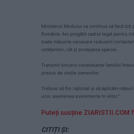
Ministerul Mediului va continua să facă toți 
România. Am pregătit cadrul legal pentru inte
toate măsurile necesare reducerii contactelor
cetățenilor, cât și protejarea speciei.
Transmit sincere condoleanțe familiei îndure
presus de viețile oamenilor.
Trebuie să fim raționali și să aplicăm măsur
unor asemenea evenimente în viitor.”
Puteți susține ZIARISTII.COM 
CITIȚI ȘI: