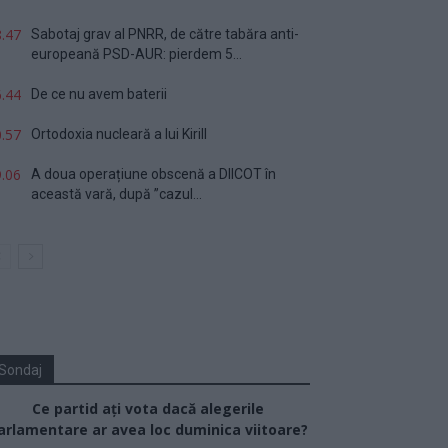
.47
Sabotaj grav al PNRR, de către tabăra anti-
europeană PSD-AUR: pierdem 5...
.44
De ce nu avem baterii
.57
Ortodoxia nucleară a lui Kirill
.06
A doua operațiune obscenă a DIICOT în
această vară, după ”cazul...
Sondaj
Ce partid ați vota dacă alegerile
arlamentare ar avea loc duminica viitoare?