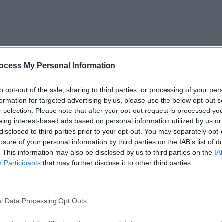
ocess My Personal Information
to opt-out of the sale, sharing to third parties, or processing of your per
formation for targeted advertising by us, please use the below opt-out s
r selection. Please note that after your opt-out request is processed y
eing interest-based ads based on personal information utilized by us or
disclosed to third parties prior to your opt-out. You may separately opt-
losure of your personal information by third parties on the IAB’s list of
 o stână din județul Harghita, la granița cu Suceava. Unul
. This information may also be disclosed by us to third parties on the
IA
Participants
that may further disclose it to other third parties.
altul a fost căutat fără succes vineri seara, fiind dat
re.
l Data Processing Opt Outs
„Sfântul Spiridon” din Iaşi, unde a fost operat timp de 7
urgi maxilo-faciali, potrivit Agerpres.