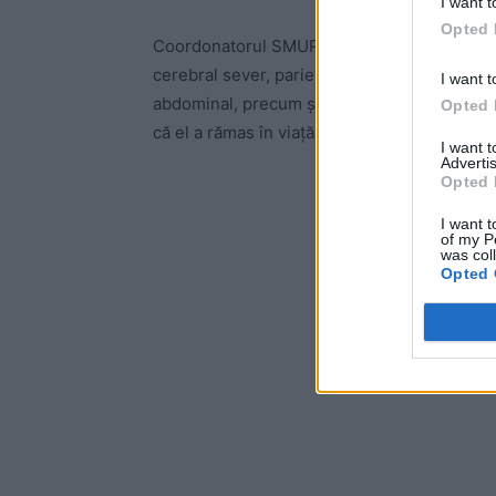
I want t
Opted 
Coordonatorul SMURD Iaşi,
Diana Cimpoeş
cerebral sever, parieto-temporal drept, plăg
I want t
abdominal, precum şi fracturi faciale multipl
Opted 
că el a rămas în viață după asemenea ravagii
I want 
Advertis
Opted 
-
I want t
of my P
was col
Opted 