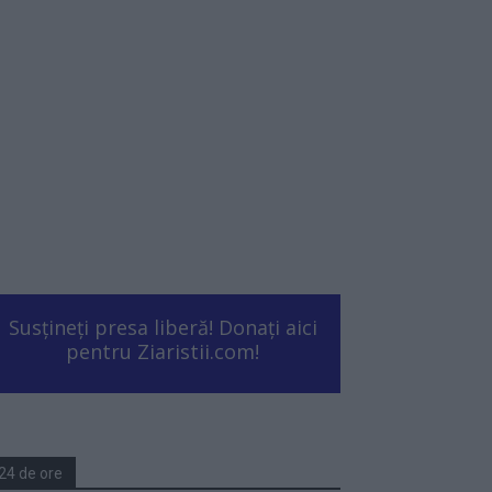
Susțineți presa liberă! Donați aici
pentru Ziaristii.com!
24 de ore