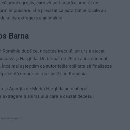
 că u
rsul agresiv, care vinseri seară a omorât un
t prin împușcare.
El a precizat că autoritățile locale au
ului de extragere a animalului.
os Barna
 în România după ce, noaptea trecută, un urs a atacat
uceava și Harghita. Un bărbat de 26 de ani a decedat,
că. Încă mai așteptăm ca autoritățile abilitate să finalizeze
 reprezintă un pericol real astăzi în România.
iu și Agenția de Mediu Harghita au elaborat
 extragere a animalului care a cauzat decesul
 Advertisement -