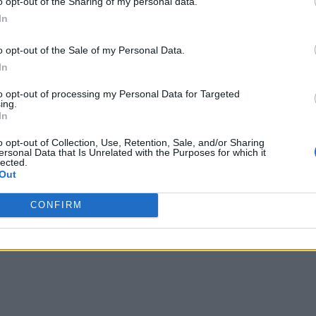
o opt-out of the Sharing of my personal data.
In
u,
a informat că bărbatul avea traumatism cranio-
i muşcate cu amputaţie de degete şi leziuni la nivel
o opt-out of the Sale of my Personal Data.
e. Omul fusese sfâșiat și zdrobit de urs. E un miracol
In
.
to opt-out of processing my Personal Data for Targeted
ing.
In
 Advertisement -
o opt-out of Collection, Use, Retention, Sale, and/or Sharing
ersonal Data that Is Unrelated with the Purposes for which it
lected.
Out
CONFIRM