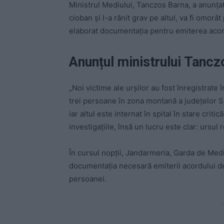
Ministrul Mediului,
Tanczos Barna, a anunțat
cioban și l-a rănit grav pe altul, va fi omorâ
elaborat documentația pentru emiterea acord
Anunțul ministrului Tancz
„Noi victime ale urșilor au fost înregistrate
trei persoane în zona montană a județelor S
iar altul este internat în spital în stare criti
investigațiile, însă un lucru este clar: ursul
În cursul nopții, Jandarmeria, Garda de Med
documentația necesară emiterii acordului de
persoanei.
-