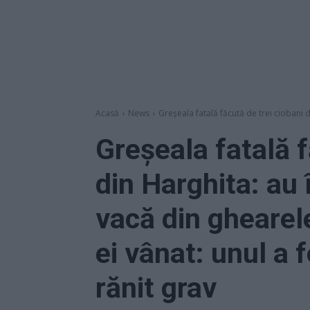
Acasă
News
Greșeala fatală făcută de trei ciobani d
Greșeala fatală f
din Harghita: au 
vacă din ghearel
ei vânat: unul a 
rănit grav