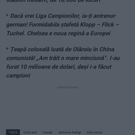
*
Dacă vrei Liga Campionilor, ia-ți antrenor
german! Formidabila ștafetă Klopp – Flick –
Tuchel. Chelsea e noua regină a Europei
*
Țeapă colosală luată de Olăroiu în China
comunistă! „Am trăit o mare minciună”. I-au
furat 10 milioane de dolari, deși i-a făcut
campioni
- Advertisement -
TAGS
Izvorani
nunat
simona halep
toni iuruc