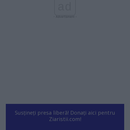
ad
- Advertisment -
Susțineți presa liberă! Donați aici pentru
Ziaristii.com!