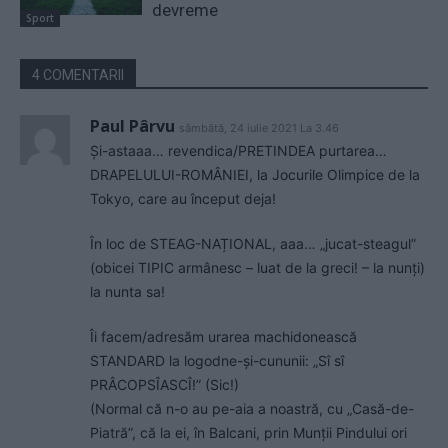
devreme
Sport
4 COMENTARII
Paul Pârvu
sâmbătă, 24 iulie 2021 La 3.46
Și-astaaa… revendica/PRETINDEA purtarea…
DRAPELULUI-ROMÂNIEI, la Jocurile Olimpice de la
Tokyo, care au început deja!
În loc de STEAG-NAȚIONAL, aaa… „jucat-steagul”
(obicei TIPIC armânesc – luat de la greci! – la nunți)
la nunta sa!
Îi facem/adresăm urarea machidonească
STANDARD la logodne-și-cununii: „Sî sî
PRÂCOPSÎASCÎ!” (Sic!)
(Normal că n-o au pe-aia a noastră, cu „Casă-de-
Piatră”, că la ei, în Balcani, prin Munții Pindului ori