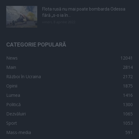
Flota rusă nu mai poate bombarda Odessa
fără „s-o ia în...
vineri, 8 aprilie 2022
CATEGORIE POPULARĂ
News
12041
Main
2814
Război în Ucraina
2172
Opinii
1875
Lumea
1416
Politică
1300
Dezvăluiri
1065
Sport
1053
Mass-media
591