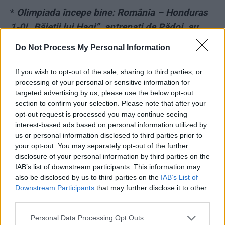
*
Olimpiada începe bine: România – Honduras
1-0! „Băieții lui Hagi”, antrenați de Rădoi, au
câștigat printr-un autogol. Mari surprize:
Do Not Process My Personal Information
Australia – Argentina 2-0, Mexic – Franța 4-1,
Spania – Egipt 0-0
If you wish to opt-out of the sale, sharing to third parties, or
processing of your personal or sensitive information for
targeted advertising by us, please use the below opt-out
*
Revoluție în fotbal: FIFA pregătește 5
section to confirm your selection. Please note that after your
schimbări radicale în regulile jocului! Autul să
opt-out request is processed you may continue seeing
interest-based ads based on personal information utilized by
se bată cu piciorul, număr nelimitat de
us or personal information disclosed to third parties prior to
schimbări…
your opt-out. You may separately opt-out of the further
disclosure of your personal information by third parties on the
*
Italia e campioana Europei, Argentina e
IAB’s list of downstream participants. This information may
also be disclosed by us to third parties on the
IAB’s List of
campioana Americii de Sud! Amândouă au
Downstream Participants
that may further disclose it to other
câștigat în deplasare – în Anglia, respectiv
third parties.
Brazilia
Personal Data Processing Opt Outs