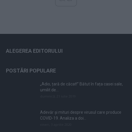
ALEGEREA EDITORULUI
POSTĂRI POPULARE
„Adio, țară de căcat!” Bătut în fața casei sale,
umilit de...
duminică, 21 iulie 2019
Adevăr și mituri despre virusul care produce
COVID-19. Analiza a doi...
vineri, 3 aprilie 2020