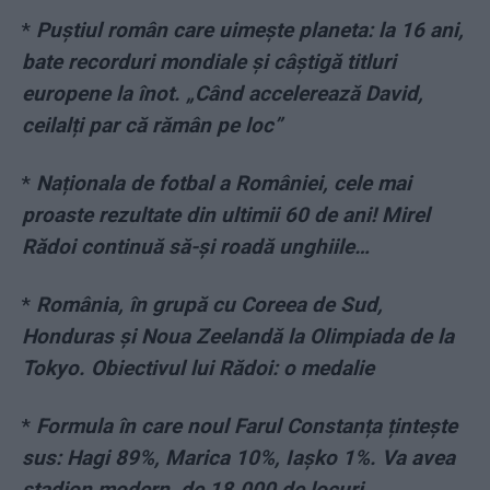
*
Puștiul român care uimește planeta: la 16 ani,
bate recorduri mondiale și câștigă titluri
europene la înot. „Când accelerează David,
ceilalți par că rămân pe loc”
*
Naționala de fotbal a României, cele mai
proaste rezultate din ultimii 60 de ani! Mirel
Rădoi continuă să-și roadă unghiile…
*
România, în grupă cu Coreea de Sud,
Honduras și Noua Zeelandă la Olimpiada de la
Tokyo. Obiectivul lui Rădoi: o medalie
*
Formula în care noul Farul Constanța țintește
sus: Hagi 89%, Marica 10%, Iașko 1%. Va avea
stadion modern, de 18.000 de locuri