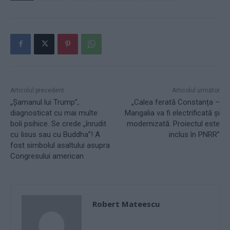
Articolul precedent
Articolul următor
„Șamanul lui Trump”,
„Calea ferată Constanța –
diagnosticat cu mai multe
Mangalia va fi electrificată și
boli psihice. Se crede „înrudit
modernizată. Proiectul este
cu Iisus sau cu Buddha”! A
inclus în PNRR”
fost simbolul asaltului asupra
Congresului american
Robert Mateescu