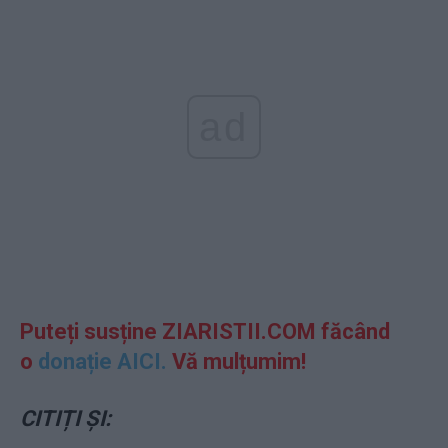
ad
Puteți susține ZIARISTII.COM făcând
o
donație AICI.
Vă mulțumim!
CITIȚI ȘI: