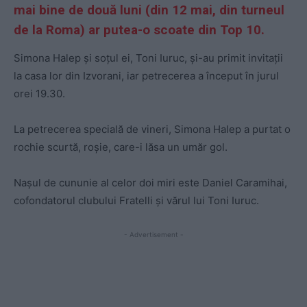
mai bine de două luni (din 12 mai, din turneul
de la Roma) ar putea-o scoate din Top 10.
Simona Halep și soțul ei, Toni Iuruc, și-au primit invitații
la casa lor din Izvorani, iar petrecerea a început în jurul
orei 19.30.
La petrecerea specială de vineri, Simona Halep a purtat o
rochie scurtă, roșie, care-i lăsa un umăr gol.
Nașul de cununie al celor doi miri este Daniel Caramihai,
cofondatorul clubului Fratelli și vărul lui Toni Iuruc.
- Advertisement -