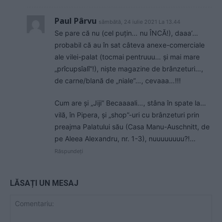
Paul Pârvu
sâmbătă, 24 iulie 2021 La 13.44
Se pare că nu (cel puțin… nu ÎNCĂ!), daaa’…
probabil că au în sat câteva anexe-comerciale
ale vilei-palat (tocmai pentruuu… și mai mare
„prîcupsîalî”!), niște magazine de brânzeturi…,
de carne/blană de „niale”…, cevaaa…!!!
Cum are și „Jiji” Becaaaali…, stâna în spate la…
vilă, în Pipera, și „shop”-uri cu brânzeturi prin
preajma Palatului său (Casa Manu-Auschnitt, de
pe Aleea Alexandru, nr. 1-3), nuuuuuuuu?!…
Răspundeți
LĂSAȚI UN MESAJ