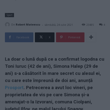
Sport
-
De
Robert Mateescu
sâmbătă, 24 iulie 2021
23485
4
Facebook
X
Pinterest
La doar o lună după ce a confirmat logodna cu
Toni Iuruc (42 de ani), Simona Halep (29 de
ani) s-a căsătorit în mare secret cu alesul ei,
cu care este împreună de doi ani, anunță
Prosport
. Petrecerea a avut loc vineri, pe
proprietatea de vis pe care Simona și-a
amenajat-o la Izvorani, comuna Ciolpani,
județul Ilfov, pe malul lacului Snagov.