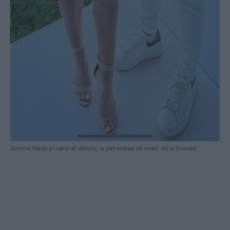
Simona Halep și-varul-ei-dimciu, la petrecerea de vineri, de la Izvorani