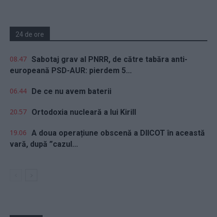
24 de ore
08.47
Sabotaj grav al PNRR, de către tabăra anti-
europeană PSD-AUR: pierdem 5...
06.44
De ce nu avem baterii
20.57
Ortodoxia nucleară a lui Kirill
19.06
A doua operațiune obscenă a DIICOT în această
vară, după ”cazul...