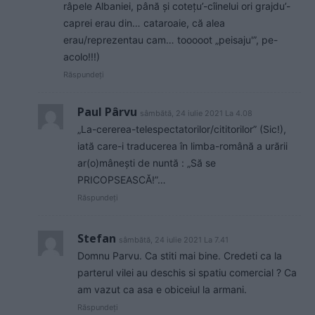
râpele Albaniei, până și cotețu’-cîinelui ori grajdu’-
caprei erau din… cataroaie, că alea
erau/reprezentau cam… tooooot „peisaju'”, pe-
acolo!!!)
Răspundeți
Paul Pârvu
sâmbătă, 24 iulie 2021 La 4.08
„La-cererea-telespectatorilor/cititorilor” (Sic!),
iată care-i traducerea în limba-română a urării
ar(o)mânești de nuntă : „Să se
PRICOPSEASCĂ!”…
Răspundeți
Stefan
sâmbătă, 24 iulie 2021 La 7.41
Domnu Parvu. Ca stiti mai bine. Credeti ca la
parterul vilei au deschis si spatiu comercial ? Ca
am vazut ca asa e obiceiul la armani.
Răspundeți