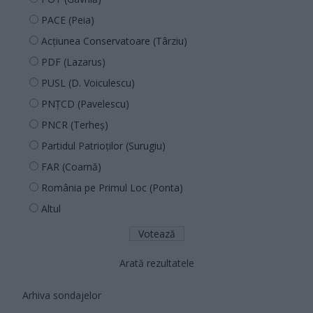
PACE (Peia)
Acțiunea Conservatoare (Târziu)
PDF (Lazarus)
PUSL (D. Voiculescu)
PNȚCD (Pavelescu)
PNCR (Terheș)
Partidul Patrioților (Surugiu)
FAR (Coarnă)
România pe Primul Loc (Ponta)
Altul
Arată rezultatele
Arhiva sondajelor