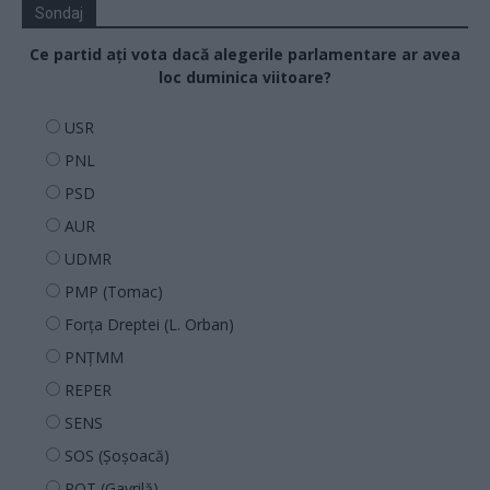
Sondaj
Ce partid ați vota dacă alegerile parlamentare ar avea
loc duminica viitoare?
USR
PNL
PSD
AUR
UDMR
PMP (Tomac)
Forța Dreptei (L. Orban)
PNȚMM
REPER
SENS
SOS (Șoșoacă)
POT (Gavrilă)