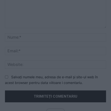
Comentariu:
Nu
Ema
Web
Salvați numele meu, adresa de e-mail și site-ul web în
acest browser pentru data viitoare i comentariu.