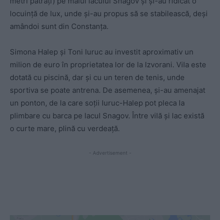
metri pătrați) pe malul lacului Snagov și și-au ridicat o
locuință de lux, unde și-au propus să se stabilească, deși
amândoi sunt din Constanța.
Simona Halep și Toni Iuruc au investit aproximativ un
milion de euro în proprietatea lor de la Izvorani. Vila este
dotată cu piscină, dar și cu un teren de tenis, unde
sportiva se poate antrena. De asemenea, și-au amenajat
un ponton, de la care soții Iuruc-Halep pot pleca la
plimbare cu barca pe lacul Snagov. Între vilă și lac există
o curte mare, plină cu verdeață.
- Advertisement -