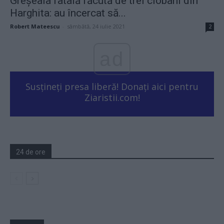
Greșeala fatală făcută de trei ciobani din
Harghita: au încercat să...
Robert Mateescu
-
sâmbătă, 24 iulie 2021
2
ad
Susțineți presa liberă! Donați aici pentru
Ziaristii.com!
24 de ore