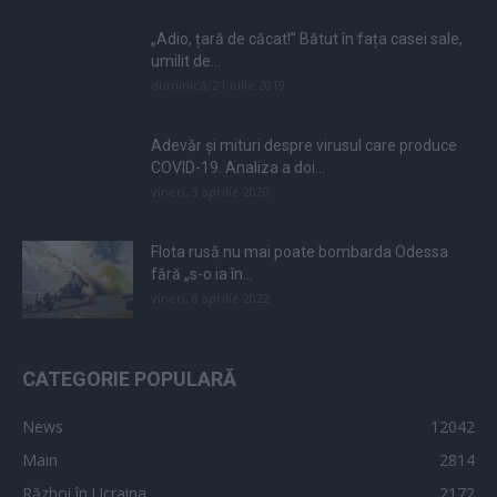
„Adio, țară de căcat!” Bătut în fața casei sale,
umilit de...
duminică, 21 iulie 2019
Adevăr și mituri despre virusul care produce
COVID-19. Analiza a doi...
vineri, 3 aprilie 2020
Flota rusă nu mai poate bombarda Odessa
fără „s-o ia în...
vineri, 8 aprilie 2022
CATEGORIE POPULARĂ
News
12042
Main
2814
Război în Ucraina
2172