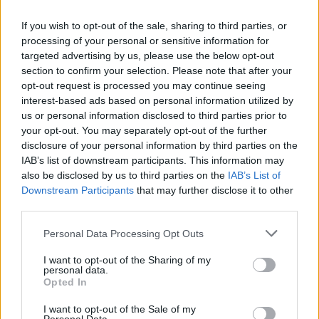
PACE (Peia)
If you wish to opt-out of the sale, sharing to third parties, or
Acțiunea Conservatoare (Târziu)
processing of your personal or sensitive information for
targeted advertising by us, please use the below opt-out
PDF (Lazarus)
section to confirm your selection. Please note that after your
PUSL (D. Voiculescu)
opt-out request is processed you may continue seeing
interest-based ads based on personal information utilized by
PNȚCD (Pavelescu)
us or personal information disclosed to third parties prior to
PNCR (Terheș)
your opt-out. You may separately opt-out of the further
Partidul Patrioților (Surugiu)
disclosure of your personal information by third parties on the
IAB’s list of downstream participants. This information may
FAR (Coarnă)
also be disclosed by us to third parties on the
IAB’s List of
România pe Primul Loc (Ponta)
Downstream Participants
that may further disclose it to other
third parties.
Altul
Personal Data Processing Opt Outs
I want to opt-out of the Sharing of my
Arată rezultatele
personal data.
Opted In
Arhiva sondajelor
I want to opt-out of the Sale of my