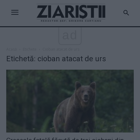
ad
Acasă
Etichete
Cioban atacat de urs
Etichetă: cioban atacat de urs