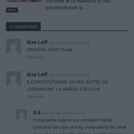
consilier al lui Băsescu a fost
percheziționat și...
News
4 COMENTARII
Kise Leff
luni, 30 mai 2022 La 16.26
SINISTRU ACEST bode
Răspundeți
Kise Leff
luni, 30 mai 2022 La 16.30
E CONSTITUTIONAL SA FACI ASTFEL DE
„OPERATIUNI” LA VARFUL STATULUI!
Răspundeți
G.S.
luni, 30 mai 2022 La 22.23
O jegoșenie bolșevica a urmașilor foștilor
comuniști din care se trag componenții de rahat