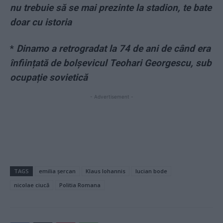
nu trebuie să se mai prezinte la stadion, te bate
doar cu istoria
*
Dinamo a retrogradat la 74 de ani de când era
înființată de bolșevicul Teohari Georgescu, sub
ocupație sovietică
- Advertisement -
TAGS
emilia șercan
Klaus Iohannis
lucian bode
nicolae ciucă
Politia Romana