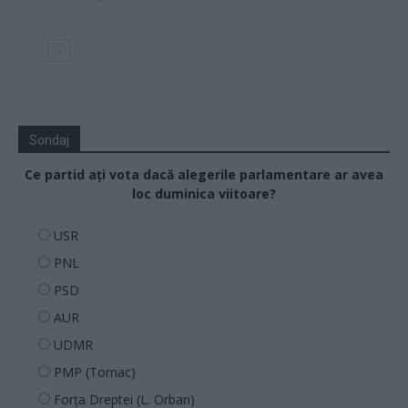
Sondaj
Ce partid ați vota dacă alegerile parlamentare ar avea
loc duminica viitoare?
USR
PNL
PSD
AUR
UDMR
PMP (Tomac)
Forța Dreptei (L. Orban)