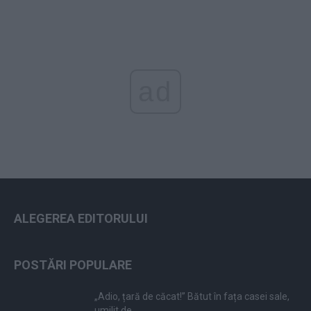
ad
ALEGEREA EDITORULUI
POSTĂRI POPULARE
„Adio, țară de căcat!” Bătut în fața casei sale,
umilit de...