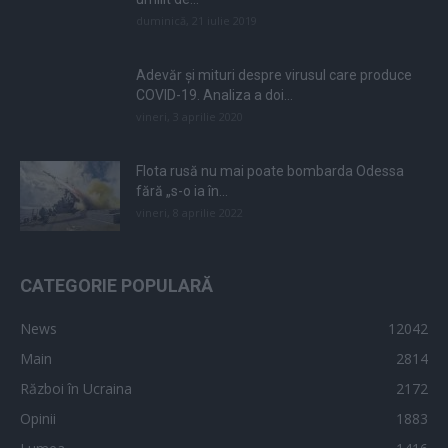
duminică, 21 iulie 2019
Adevăr și mituri despre virusul care produce
COVID-19. Analiza a doi...
vineri, 3 aprilie 2020
Flota rusă nu mai poate bombarda Odessa
fără „s-o ia în...
vineri, 8 aprilie 2022
CATEGORIE POPULARĂ
News
12042
Main
2814
Război în Ucraina
2172
Opinii
1883