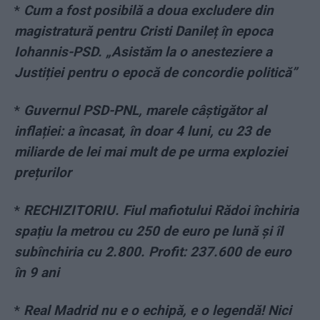
*
Cum a fost posibilă a doua excludere din
magistratură pentru Cristi Danileț în epoca
Iohannis-PSD. „Asistăm la o anesteziere a
Justiției pentru o epocă de concordie politică”
*
Guvernul PSD-PNL, marele câștigător al
inflației: a încasat, în doar 4 luni, cu 23 de
miliarde de lei mai mult de pe urma exploziei
prețurilor
*
RECHIZITORIU. Fiul mafiotului Rădoi închiria
spațiu la metrou cu 250 de euro pe lună și îl
subînchiria cu 2.800. Profit: 237.600 de euro
în 9 ani
*
Real Madrid nu e o echipă, e o legendă! Nici