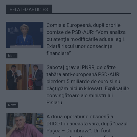
RELATED ARTICLES
Comisia Europeană, după ororile
comise de PSD-AUR: ”Vom analiza
cu atenție modificările aduse legii.
Există riscul unor consecințe
financiare”
Main
Sabotaj grav al PNRR, de către
tabăra anti-europeană PSD-AUR:
pierdem 5 miliarde de euro și nu
câștigăm niciun kilowatt! Explicațiile
convingătoare ale ministrului
Pîslaru
News
A doua operațiune obscenă a
DIICOT în această vară, după ”cazul
Pașca – Dumbrava”. Un fost