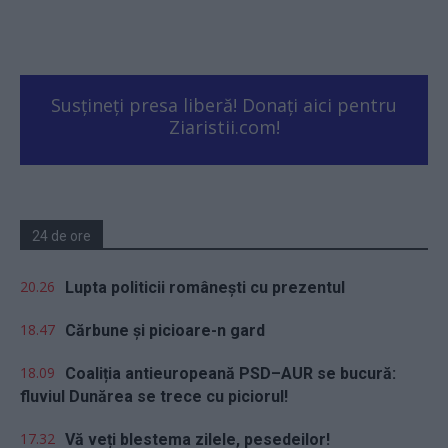
Susțineți presa liberă! Donați aici pentru
Ziaristii.com!
24 de ore
20.26
Lupta politicii românești cu prezentul
18.47
Cărbune și picioare-n gard
18.09
Coaliția antieuropeană PSD–AUR se bucură:
fluviul Dunărea se trece cu piciorul!
17.32
Vă veți blestema zilele, pesedeilor!