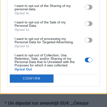
*
Putin și ai lui, acuzați că și-au înecat
I want to opt-out of the Sharing of my
intenționat marinarii de pe crucișătorul
personal data.
Opted In
Moscova! „Au fost abandonați în bucătărie.
I want to opt-out of the Sale of my
Ofițerii au scăpat primii, ca șobolanii”
Personal Data.
Opted In
*
Dintre cei doi „soldați răniți” pe care i-a vizitat
I want to opt-out of processing my
Personal Data for Targeted Advertising.
Putin la spital, cel puțin unul era fals! În trecut,
Opted In
el jucase și rolul de „muncitor” într-o fabrică
I want to opt-out of Collection, Use,
vizitată de dictator
Retention, Sale, and/or Sharing of my
Personal Data that Is Unrelated with the
Purposes for which it was collected.
*
VIDEO. Șocant: Rusia folosește
Opted Out
devastatoarele TOS-1, cu bombe termobarice.
CONFIRM
Ucraina cere Americii 200 de astfel de arme și
garantează că-i aruncă pe ruși afară din țară
*
Un deputat rus amenință SUA: „Cenușa