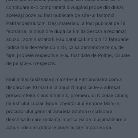
continuare s-o compromită divulgând probe din dosar,
aceleași poze au fost publicate pe site-ul fantomă
Patrianoastră.com. Deși materialul a fost publicat pe 18
februarie, la două ore după ce Emilia Șercan a reclamat
abuzul, administratorii l-au datat ca fiind din 17 februarie
(adică mai devreme cu o zi), ca să demonstreze că, de
fapt, probele respective n-au fost date de Poliție, ci luate
de pe site-ul respectiv.
Emilia mai sesizează și că site-ul Patrianoastra.com a
dispărut pe 10 martie, a doua zi după ce le-a adresat
președintelui Klaus Iohannis, premierului Nicolae Ciucă,
ministrului Lucian Bode, chestorului Benone Matei și
procurorului general Gabriela Scutea o scrisoare
deschisă în care reclama încercarea de mușamalizare a
acțiunii de discreditare puse la cale împotriva sa.