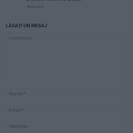
Răspundeți
LĂSAȚI UN MESAJ
Comentariu:
Nu
Ema
Web