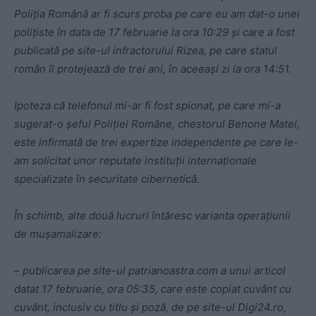
Poliția Română ar fi scurs proba pe care eu am dat-o unei
polițiste în data de 17 februarie la ora 10:29 și care a fost
publicată pe site-ul infractorului Rizea, pe care statul
român îl protejează de trei ani, în aceeași zi la ora 14:51.
Ipoteza că telefonul mi-ar fi fost spionat, pe care mi-a
sugerat-o șeful Poliției Române, chestorul Benone Matei,
este infirmată de trei expertize independente pe care le-
am solicitat unor reputate instituții internaționale
specializate în securitate cibernetică.
În schimb, alte două lucruri întăresc varianta operațiunii
de mușamalizare:
– publicarea pe site-ul patrianoastra.com a unui articol
datat 17 februarie, ora 05:35, care este copiat cuvânt cu
cuvânt, inclusiv cu titlu și poză, de pe site-ul Digi24.ro,