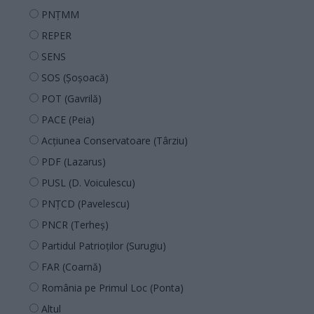
PNȚMM
REPER
SENS
SOS (Șoșoacă)
POT (Gavrilă)
PACE (Peia)
Acțiunea Conservatoare (Târziu)
PDF (Lazarus)
PUSL (D. Voiculescu)
PNȚCD (Pavelescu)
PNCR (Terheș)
Partidul Patrioților (Surugiu)
FAR (Coarnă)
România pe Primul Loc (Ponta)
Altul