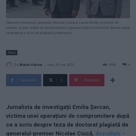
Oamenii sistemului: generalul Nicolae Ciucă și Lucian Bode, ministrul de
Interne, nu par străini de kompromatul organizat împotriva Emiliei Șercan după
ce aceasta a scris de plagiatul premierului
News
-
De
Matei Udrea
luni, 30 mai 2022
5634
4
Facebook
X
Pinterest
Jurnalista de investigații Emilia Șercan,
victima unei operațiuni de compromitere după
ce a scris despre teza de doctorat plagiată de
generalul-premier Nicolae Ciucă,
dezvăluie –