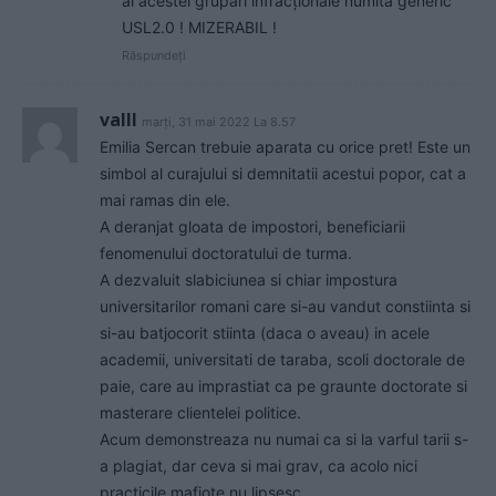
ai acestei grupări infracționale numită generic
USL2.0 ! MIZERABIL !
Răspundeți
valll
marți, 31 mai 2022 La 8.57
Emilia Sercan trebuie aparata cu orice pret! Este un
simbol al curajului si demnitatii acestui popor, cat a
mai ramas din ele.
A deranjat gloata de impostori, beneficiarii
fenomenului doctoratului de turma.
A dezvaluit slabiciunea si chiar impostura
universitarilor romani care si-au vandut constiinta si
si-au batjocorit stiinta (daca o aveau) in acele
academii, universitati de taraba, scoli doctorale de
paie, care au imprastiat ca pe graunte doctorate si
masterare clientelei politice.
Acum demonstreaza nu numai ca si la varful tarii s-
a plagiat, dar ceva si mai grav, ca acolo nici
practicile mafiote nu lipsesc.