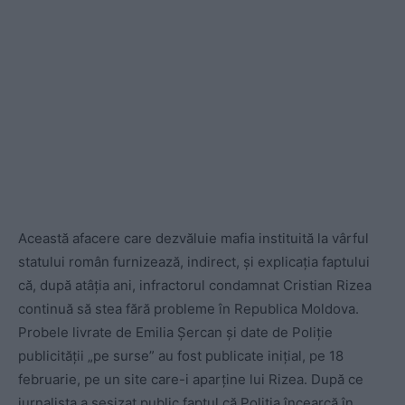
Această afacere care dezvăluie mafia instituită la vârful
statului român furnizează, indirect, și explicația faptului
că, după atâția ani, infractorul condamnat Cristian Rizea
continuă să stea fără probleme în Republica Moldova.
Probele livrate de Emilia Șercan și date de Poliție
publicității „pe surse” au fost publicate inițial, pe 18
februarie, pe un site care-i aparține lui Rizea. După ce
jurnalista a sesizat public faptul că Poliția încearcă în