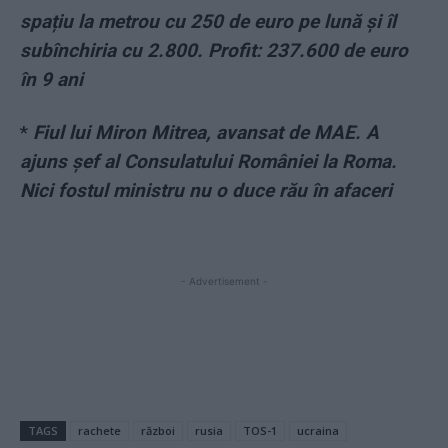
spațiu la metrou cu 250 de euro pe lună și îl
subînchiria cu 2.800. Profit: 237.600 de euro
în 9 ani
*
Fiul lui Miron Mitrea, avansat de MAE. A
ajuns șef al Consulatului României la Roma.
Nici fostul ministru nu o duce rău în afaceri
- Advertisement -
TAGS
rachete
război
rusia
TOS-1
ucraina