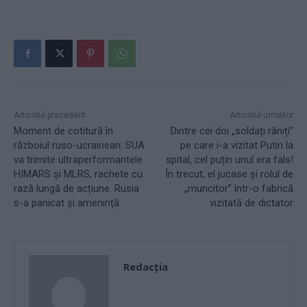
Articolul precedent
Articolul următor
Moment de cotitură în
Dintre cei doi „soldați răniți”
războiul ruso-ucrainean: SUA
pe care i-a vizitat Putin la
va trimite ultraperformantele
spital, cel puțin unul era fals!
HIMARS și MLRS, rachete cu
În trecut, el jucase și rolul de
rază lungă de acțiune. Rusia
„muncitor” într-o fabrică
s-a panicat și amenință
vizitată de dictator
Redacţia