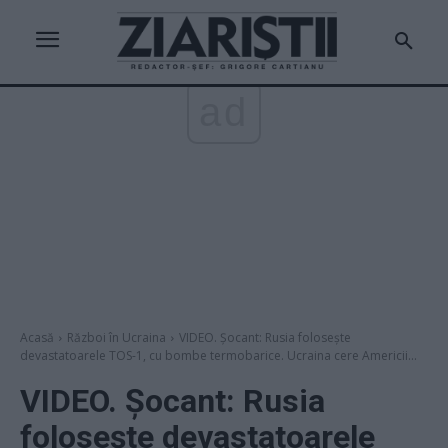
ad
Acasă
Război în Ucraina
VIDEO. Șocant: Rusia folosește
devastatoarele TOS-1, cu bombe termobarice. Ucraina cere Americii...
VIDEO. Șocant: Rusia
folosește devastatoarele