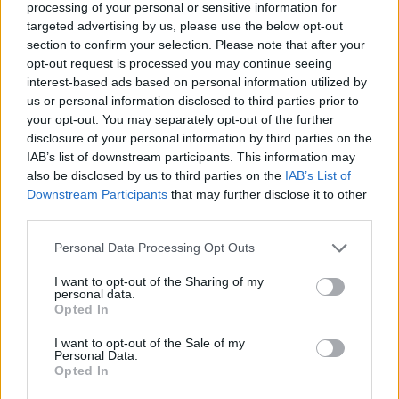
processing of your personal or sensitive information for
Moscovei, marxist fanatic, ataca NATO și SUA
targeted advertising by us, please use the below opt-out
ca „militariști iresponsabili”. Olaf Scholz și-a
section to confirm your selection. Please note that after your
opt-out request is processed you may continue seeing
ascuns legăturile cu regimul est-german
interest-based ads based on personal information utilized by
us or personal information disclosed to third parties prior to
*
Un deputat rus amenință SUA: „Cenușa
your opt-out. You may separately opt-out of the further
disclosure of your personal information by third parties on the
nucleară va veni de la voi!” / Finlanda, Suedia
IAB’s list of downstream participants. This information may
și țările baltice „vor trebui zdrobite”, „vrem să
also be disclosed by us to third parties on the
IAB’s List of
le distrugem”
Downstream Participants
that may further disclose it to other
third parties.
Personal Data Processing Opt Outs
I want to opt-out of the Sharing of my
personal data.
Opted In
I want to opt-out of the Sale of my
ad
Personal Data.
Opted In