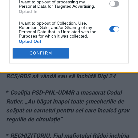
I want to opt-out of processing my
Personal Data for Targeted Advertising.
Opted In
I want to opt-out of Collection, Use,
Retention, Sale, and/or Sharing of my
Personal Data that Is Unrelated with the
Purposes for which it was collected.
Opted Out
*
Modelul Putin: PSD încearcă să decapiteze o
CONFIRM
televiziune pe care n-o poate controla. Un
amendament al ministrului Romașcanu ar forța
RCS/RDS să vândă sau să închidă Digi 24
*
Coaliția PSD-PNL-UDMR a masacrat Codul
Rutier. „Au băgat înapoi toate șmecheriile de
scăpat cu carnetul pentru cei care încalcă grav
regulile de circulație”
*
RECHIZITORIU. Fiul mafiotului Rădoi închiria