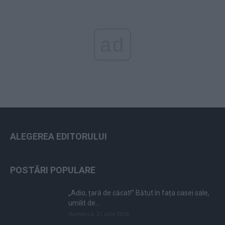
ad
ALEGEREA EDITORULUI
POSTĂRI POPULARE
„Adio, țară de căcat!” Bătut în fața casei sale,
umilit de...
duminică, 21 iulie 2019