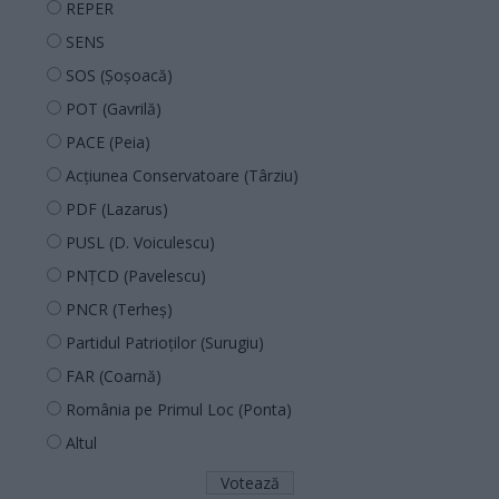
REPER
SENS
SOS (Șoșoacă)
POT (Gavrilă)
PACE (Peia)
Acțiunea Conservatoare (Târziu)
PDF (Lazarus)
PUSL (D. Voiculescu)
PNȚCD (Pavelescu)
PNCR (Terheș)
Partidul Patrioților (Surugiu)
FAR (Coarnă)
România pe Primul Loc (Ponta)
Altul