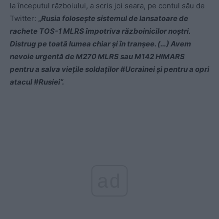
la începutul războiului, a scris joi seara, pe contul său de
Twitter:
„
Rusia folosește sistemul de lansatoare de
rachete TOS-1 MLRS împotriva războinicilor noștri.
Distrug pe toată lumea chiar și în tranșee. (…) Avem
nevoie urgentă de M270 MLRS sau M142 HIMARS
pentru a salva viețile soldaților #Ucrainei și pentru a opri
atacul #Rusiei”.
ad