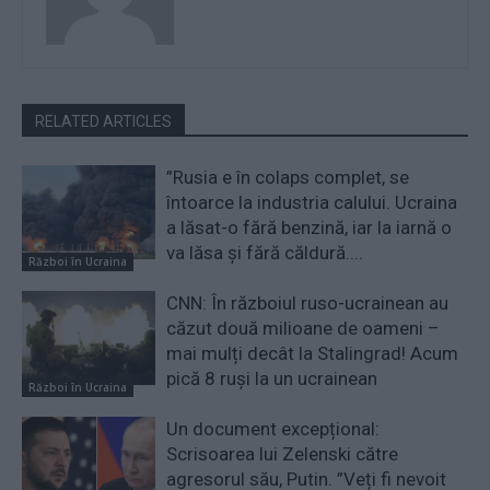
RELATED ARTICLES
”Rusia e în colaps complet, se
întoarce la industria calului. Ucraina
a lăsat-o fără benzină, iar la iarnă o
va lăsa și fără căldură....
Război în Ucraina
CNN: În războiul ruso-ucrainean au
căzut două milioane de oameni –
mai mulți decât la Stalingrad! Acum
pică 8 ruși la un ucrainean
Război în Ucraina
Un document excepțional:
Scrisoarea lui Zelenski către
agresorul său, Putin. ”Veți fi nevoit