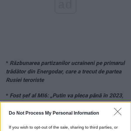
ad
*
Răzbunarea partizanilor ucraineni pe primarul
trădător din Energodar, care a trecut de partea
Rusiei teroriste
*
Fost șef al MI6: „Putin va pleca până în 2023,
dar probabil în sanatoriu, de unde nu va ieși ca
lider al Rusiei”
Do Not Process My Personal Information
*
Dezvăluiri-șoc: cancelarul Germaniei era omul
If you wish to opt-out of the sale, sharing to third parties, or