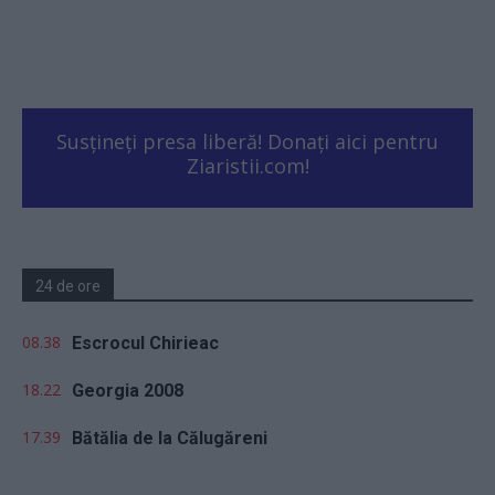
Susțineți presa liberă! Donați aici pentru
Ziaristii.com!
24 de ore
08.38
Escrocul Chirieac
18.22
Georgia 2008
17.39
Bătălia de la Călugăreni