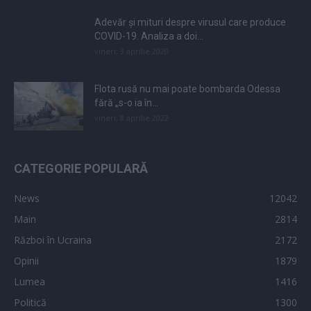
Adevăr și mituri despre virusul care produce
COVID-19. Analiza a doi...
vineri, 3 aprilie 2020
Flota rusă nu mai poate bombarda Odessa
fără „s-o ia în...
vineri, 8 aprilie 2022
CATEGORIE POPULARĂ
News
12042
Main
2814
Război în Ucraina
2172
Opinii
1879
Lumea
1416
Politică
1300