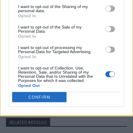
I want to opt-out of the Sharing of my
personal data.
Articolul precedent
Articolul următor
Opted In
Dăncilă le-a băgat mortu’-n
Moment de mare cumpănă
casă! Liviu Alexa: „PSD are
pentru Guvernul Orban. Vom
I want to opt-out of the Sale of my
Personal Data.
datorii imense. Unde-s 50 de
scăpa de primarii PSD? Ziua
Opted In
milioane de euro? Cine a
asumării răspunderii pentru
furat acești bani?”
alegerile locale
I want to opt-out of processing my
Personal Data for Targeted Advertising.
Opted In
I want to opt-out of Collection, Use,
Redacţia
Retention, Sale, and/or Sharing of my
Personal Data that Is Unrelated with the
Purposes for which it was collected.
Opted Out
CONFIRM
RELATED ARTICLES