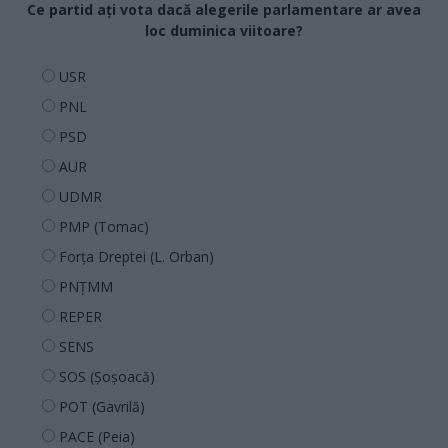
Ce partid ați vota dacă alegerile parlamentare ar avea
loc duminica viitoare?
USR
PNL
PSD
AUR
UDMR
PMP (Tomac)
Forța Dreptei (L. Orban)
PNȚMM
REPER
SENS
SOS (Șoșoacă)
POT (Gavrilă)
PACE (Peia)