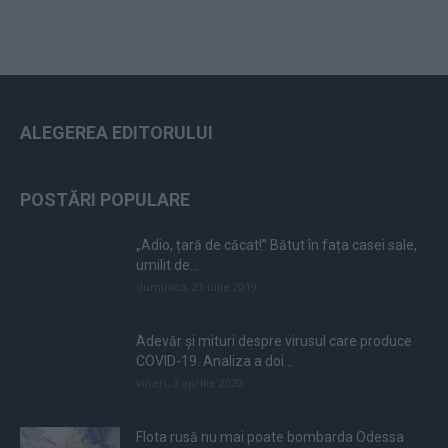
ALEGEREA EDITORULUI
POSTĂRI POPULARE
„Adio, țară de căcat!” Bătut în fața casei sale,
umilit de...
duminică, 21 iulie 2019
Adevăr și mituri despre virusul care produce
COVID-19. Analiza a doi...
vineri, 3 aprilie 2020
Flota rusă nu mai poate bombarda Odessa