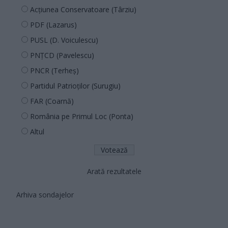
Acțiunea Conservatoare (Târziu)
PDF (Lazarus)
PUSL (D. Voiculescu)
PNȚCD (Pavelescu)
PNCR (Terheș)
Partidul Patrioților (Surugiu)
FAR (Coarnă)
România pe Primul Loc (Ponta)
Altul
Arată rezultatele
Arhiva sondajelor