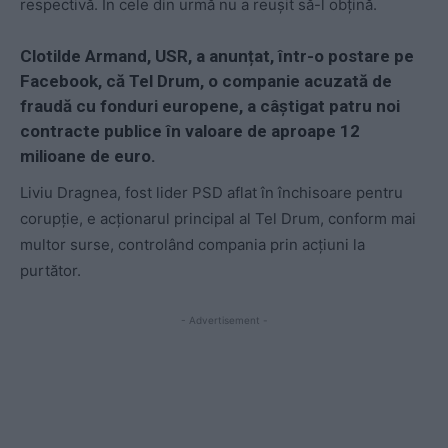
respectivă. În cele din urmă nu a reușit să-l obțină.
Clotilde Armand, USR, a anunțat, într-o postare pe
Facebook, că Tel Drum, o companie acuzată de
fraudă cu fonduri europene, a câștigat patru noi
contracte publice în valoare de aproape 12
milioane de euro.
Liviu Dragnea, fost lider PSD aflat în închisoare pentru
corupție, e acționarul principal al Tel Drum, conform mai
multor surse, controlând compania prin acțiuni la
purtător.
- Advertisement -