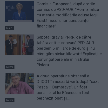
Comisia Europeană, după ororile
comise de PSD-AUR: ”Vom analiza
cu atenție modificările aduse legii.
Există riscul unor consecințe
financiare”
Main
Sabotaj grav al PNRR, de către
tabăra anti-europeană PSD-AUR:
pierdem 5 miliarde de euro și nu
câștigăm niciun kilowatt! Explicațiile
convingătoare ale ministrului
Pîslaru
News
A doua operațiune obscenă a
DIICOT în această vară, după ”cazul
Pașca – Dumbrava”. Un fost
consilier al lui Băsescu a fost
percheziționat și...
News