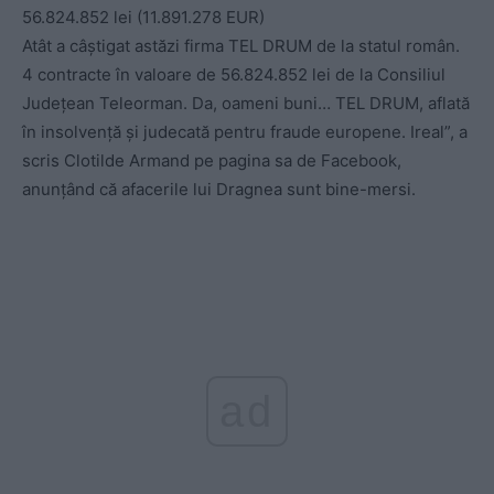
56.824.852 lei (11.891.278 EUR)
Atât a câștigat astăzi firma TEL DRUM de la statul român.
4 contracte în valoare de 56.824.852 lei de la Consiliul
Județean Teleorman. Da, oameni buni… TEL DRUM, aflată
în insolvență și judecată pentru fraude europene. Ireal”, a
scris Clotilde Armand pe pagina sa de Facebook,
anunțând că afacerile lui Dragnea sunt bine-mersi.
ad