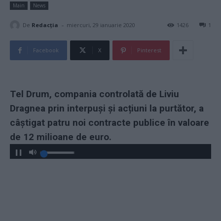
Main
News
-
De
Redacţia
miercuri, 29 ianuarie 2020
1426
1
Facebook
X
Pinterest
Tel Drum, compania controlată de Liviu
Dragnea prin interpuși și acțiuni la purtător, a
câștigat patru noi contracte publice în valoare
de 12 milioane de euro.