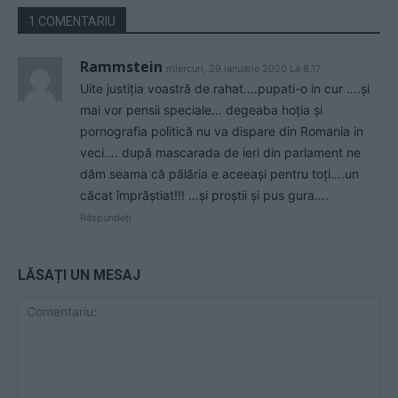
1 COMENTARIU
Rammstein
miercuri, 29 ianuarie 2020 La 8.17
Uite justiția voastră de rahat….pupati-o in cur ….și
mai vor pensii speciale… degeaba hoția și
pornografia politică nu va dispare din Romania in
veci…. după mascarada de ieri din parlament ne
dăm seama că pălăria e aceeași pentru toți….un
căcat împrăștiat!!! …și proștii și pus gura….
Răspundeți
LĂSAȚI UN MESAJ