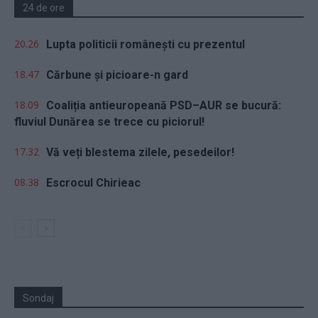
24 de ore
20.26
Lupta politicii românești cu prezentul
18.47
Cărbune și picioare-n gard
18.09
Coaliția antieuropeană PSD–AUR se bucură:
fluviul Dunărea se trece cu piciorul!
17.32
Vă veți blestema zilele, pesedeilor!
08.38
Escrocul Chirieac
Sondaj