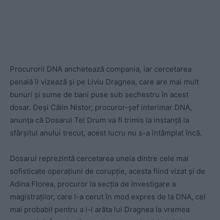
Procurorii DNA anchetează compania, iar cercetarea
penală îl vizează și pe Liviu Dragnea, care are mai mult
bunuri și sume de bani puse sub sechestru în acest
dosar. Deși Călin Nistor, procuror-șef interimar DNA,
anunța că Dosarul Tel Drum va fi trimis la instanță la
sfârșitul anului trecut, acest lucru nu s-a întâmplat încă.
Dosarul reprezintă cercetarea uneia dintre cele mai
sofisticate operațiuni de corupție, acesta fiind vizat și de
Adina Florea, procuror la secția de investigare a
magistraților, care l-a cerut în mod expres de la DNA, cel
mai probabil pentru a i-l arăta lui Dragnea la vremea