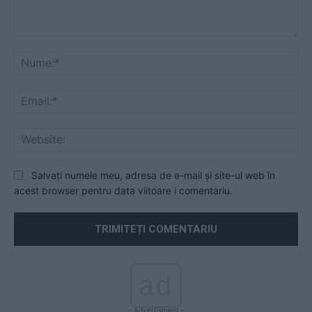
Comentariu:
Nu
Ema
Web
Salvați numele meu, adresa de e-mail și site-ul web în
acest browser pentru data viitoare i comentariu.
ad
- Advertisment -