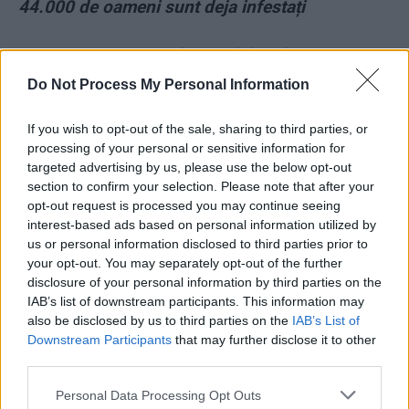
44.000 de oameni sunt deja infestați
* INTERVIU. „Virusul mortal din China n-are
nicio legătură cu vaccinurile gripale”
Do Not Process My Personal Information
- Advertisement -
If you wish to opt-out of the sale, sharing to third parties, or
processing of your personal or sensitive information for
targeted advertising by us, please use the below opt-out
section to confirm your selection. Please note that after your
opt-out request is processed you may continue seeing
interest-based ads based on personal information utilized by
us or personal information disclosed to third parties prior to
TAGS
actiuni la purtator
clotilde armand
contracte publice
your opt-out. You may separately opt-out of the further
DNA
Liviu Dragnea
tel drum
teleorman
disclosure of your personal information by third parties on the
IAB’s list of downstream participants. This information may
also be disclosed by us to third parties on the
IAB’s List of
Downstream Participants
that may further disclose it to other
third parties.
Personal Data Processing Opt Outs