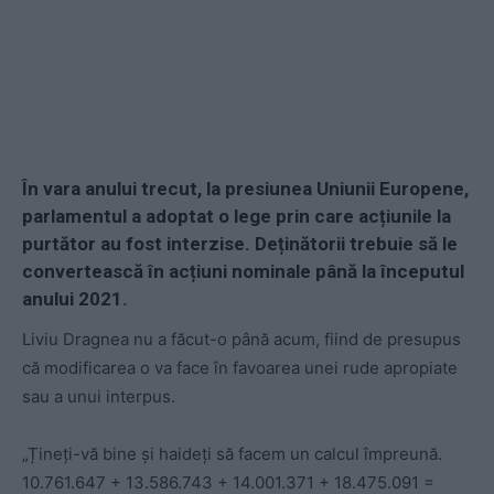
În vara anului trecut, la presiunea Uniunii Europene,
parlamentul a adoptat o lege prin care acțiunile la
purtător au fost interzise. Deținătorii trebuie să le
convertească în acțiuni nominale până la începutul
anului 2021.
Liviu Dragnea nu a făcut-o până acum, fiind de presupus
că modificarea o va face în favoarea unei rude apropiate
sau a unui interpus.
„Țineți-vă bine și haideți să facem un calcul împreună.
10.761.647 + 13.586.743 + 14.001.371 + 18.475.091 =