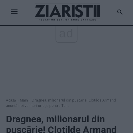
ad
Acasă
Main
Dragnea, milionarul din pușcărie! Clotilde Armand
anunță noi venituri uriașe pentru Tel...
Dragnea, milionarul din
pușcărie! Clotilde Armand