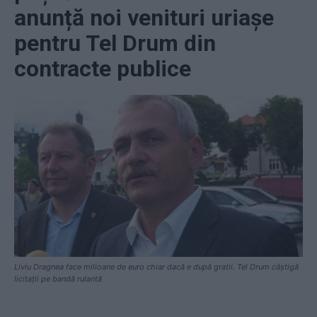
anunță noi venituri uriașe
pentru Tel Drum din
contracte publice
Liviu Dragnea face milioane de euro chiar dacă e după gratii. Tel Drum câștigă
licitații pe bandă rulantă