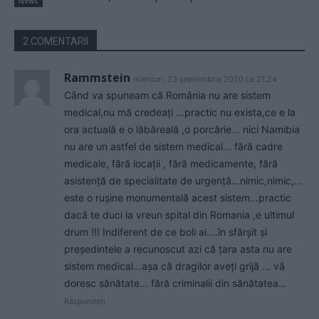
News
2 COMENTARII
Rammstein
miercuri, 23 septembrie 2020 La 21.24
Când va spuneam că România nu are sistem
medical,nu mă credeați …practic nu exista,ce e la
ora actuală e o lăbăreală ,o porcărie… nici Namibia
nu are un astfel de sistem medical… fără cadre
medicale, fără locații , fără medicamente, fără
asistență de specialitate de urgență…nimic,nimic,…
este o rușine monumentală acest sistem…practic
dacă te duci la vreun spital din Romania ,e ultimul
drum !!! Indiferent de ce boli ai….în sfârșit și
președintele a recunoscut azi că țara asta nu are
sistem medical…așa că dragilor aveți grijă … vă
doresc sănătate… fără criminalii din sănătatea…
Răspundeți