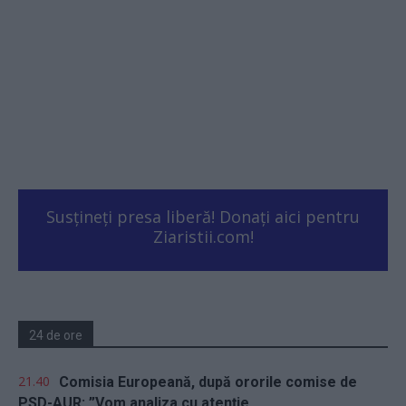
Susțineți presa liberă! Donați aici pentru
Ziaristii.com!
24 de ore
21.40
Comisia Europeană, după ororile comise de
PSD-AUR: ”Vom analiza cu atenție...