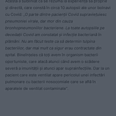
Acesta a subliniat că se rezumă la experiența sa proprie
și directă, care constă în circa 10 autopsii ale unor bolnavi
cu Covid: „
O parte dintre pacienții Covid supraviețuiesc
pneumoniei virale, dar mor din cauza
bronhopneumoniilor bacteriene. La toate autopsiile pe
decedații Covid am constatat și infecție bacteriană în
plămâni. Nu am făcut teste ca să determin tulpina
bacteriilor, dar mai mult ca sigur erau contractate din
spital.
Bineînțeles că toți avem în organism bacterii
oportuniste, care atacă atunci când avem o scădere
severă a imunității și atunci apar suprainfecțiile. Dar la un
pacient care este ventilat apare pericolul unei infectări
pulmonare cu bacterii nosocomiale care se află în
aparatele de ventilat contaminate“.