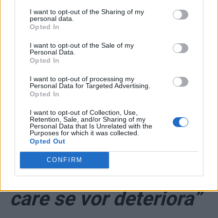
Primăria Capitalei!
I want to opt-out of the Sharing of my
personal data.
*
Medic român din
Opted In
Londra despre Covid-
I want to opt-out of the Sale of my
Personal Data.
Opted In
19: „E un fel de loterie
I want to opt-out of processing my
Personal Data for Targeted Advertising.
macabră. Nu poți
Opted In
I want to opt-out of Collection, Use,
prezice, nu poți spune
Retention, Sale, and/or Sharing of my
Personal Data that Is Unrelated with the
Purposes for which it was collected.
Opted Out
nici dintre cei
CONFIRM
internați care sunt cei
care se vor deteriora”