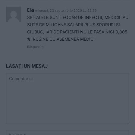
Ela
miercuri, 23 septembrie 2020 La 22.59
SPITALELE SUNT FOCAR DE INFECTII, MEDICII IAU
SUTE DE MILIOANE SALARII PLUS SPORURI SI
CIUBUC, IAR DE PACIENTI NU LE PASA NICI 0,005
%. RUSINE CU ASEMENEA MEDICI
Răspundeți
LĂSAȚI UN MESAJ
Comentariu:
Nu