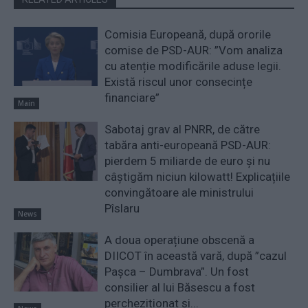
Comisia Europeană, după ororile
comise de PSD-AUR: ”Vom analiza
cu atenție modificările aduse legii.
Există riscul unor consecințe
financiare”
Main
Sabotaj grav al PNRR, de către
tabăra anti-europeană PSD-AUR:
pierdem 5 miliarde de euro și nu
câștigăm niciun kilowatt! Explicațiile
convingătoare ale ministrului
Pîslaru
News
A doua operațiune obscenă a
DIICOT în această vară, după ”cazul
Pașca – Dumbrava”. Un fost
consilier al lui Băsescu a fost
percheziționat și...