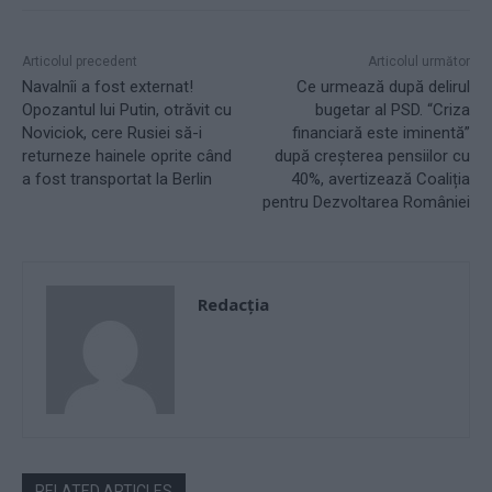
Articolul precedent
Articolul următor
Navalnîi a fost externat!
Ce urmează după delirul
Opozantul lui Putin, otrăvit cu
bugetar al PSD. “Criza
Noviciok, cere Rusiei să-i
financiară este iminentă”
returneze hainele oprite când
după creșterea pensiilor cu
a fost transportat la Berlin
40%, avertizează Coaliția
pentru Dezvoltarea României
Redacţia
RELATED ARTICLES