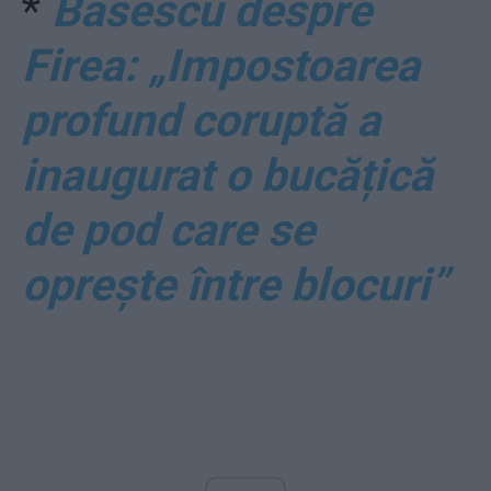
*
Băsescu despre
Firea: „Impostoarea
profund coruptă a
inaugurat o bucățică
de pod care se
oprește între blocuri”