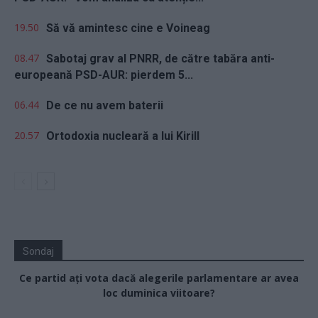
19.50
Să vă amintesc cine e Voineag
08.47
Sabotaj grav al PNRR, de către tabăra anti-
europeană PSD-AUR: pierdem 5...
06.44
De ce nu avem baterii
20.57
Ortodoxia nucleară a lui Kirill
Sondaj
Ce partid ați vota dacă alegerile parlamentare ar avea
loc duminica viitoare?