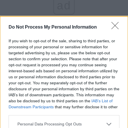
ad
Do Not Process My Personal Information
If you wish to opt-out of the sale, sharing to third parties, or
processing of your personal or sensitive information for
targeted advertising by us, please use the below opt-out
*
Fostul șofer al lui
section to confirm your selection. Please note that after your
opt-out request is processed you may continue seeing
Pandele, făcut
interest-based ads based on personal information utilized by
us or personal information disclosed to third parties prior to
your opt-out. You may separately opt-out of the further
director de Firea, și-a
disclosure of your personal information by third parties on the
IAB’s list of downstream participants. This information may
angajat fiica, ginerele,
also be disclosed by us to third parties on the
IAB’s List of
Downstream Participants
that may further disclose it to other
soția și nepoata în
third parties.
Personal Data Processing Opt Outs