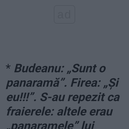
ad
*
Budeanu: „Sunt o
panaramă”. Firea: „Și
eu!!!”. S-au repezit ca
fraierele: altele erau
„panaramele” lui