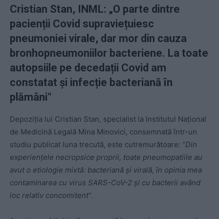
Cristian Stan, INML: „O parte dintre
pacienții Covid supraviețuiesc
pneumoniei virale, dar mor din cauza
bronhopneumoniilor bacteriene. La toate
autopsiile pe decedații Covid am
constatat și infecție bacteriană în
plămâni“
Depoziția lui Cristian Stan, specialist la Institutul Național
de Medicină Legală Mina Minovici, consemnată într-un
studiu publicat luna trecută, este cutremurătoare: “
Din
experiențele necropsice proprii, toate pneumopatiile au
avut o etiologie mixtă: bacteriană și virală, în opinia mea
contaminarea cu virus SARS-CoV-2 și cu bacterii având
loc relativ concomitent
“.