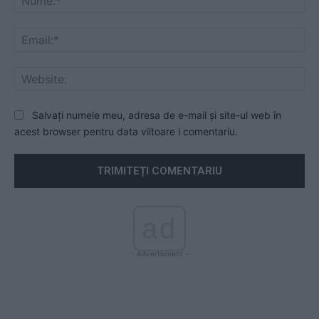
Ema
Web
Salvați numele meu, adresa de e-mail și site-ul web în
acest browser pentru data viitoare i comentariu.
ad
- Advertisment -