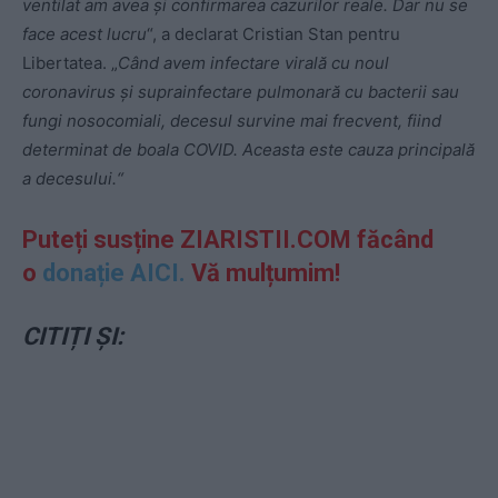
ventilat am avea și confirmarea cazurilor reale. Dar nu se
face acest lucru
“, a declarat Cristian Stan pentru
Libertatea. „
Când avem infectare virală cu noul
coronavirus și suprainfectare pulmonară cu bacterii sau
fungi nosocomiali, decesul survine mai frecvent, fiind
determinat de boala COVID. Aceasta este cauza principală
a decesului.“
Puteți susține ZIARISTII.COM făcând
o
donație AICI.
Vă mulțumim!
CITIȚI ȘI: