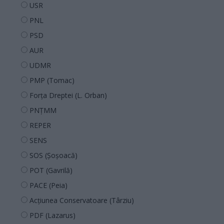
USR
PNL
PSD
AUR
UDMR
PMP (Tomac)
Forța Dreptei (L. Orban)
PNȚMM
REPER
SENS
SOS (Șoșoacă)
POT (Gavrilă)
PACE (Peia)
Acțiunea Conservatoare (Târziu)
PDF (Lazarus)