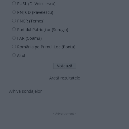
PUSL (D. Voiculescu)
PNȚCD (Pavelescu)
PNCR (Terheș)
Partidul Patrioților (Surugiu)
FAR (Coarnă)
România pe Primul Loc (Ponta)
Altul
Arată rezultatele
Arhiva sondajelor
- Advertisment -