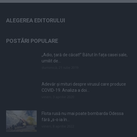
ALEGEREA EDITORULUI
POSTĂRI POPULARE
„Adio, țară de căcat!” Bătut în fața casei sale,
umilit de...
duminică, 21 iulie 2019
Adevăr și mituri despre virusul care produce
COVID-19. Analiza a doi...
vineri, 3 aprilie 2020
Flota rusă nu mai poate bombarda Odessa
fără „s-o ia în...
vineri, 8 aprilie 2022