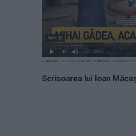
Cumpănașu s-a băgat în poză și la interviul lui Gâdea cu Io
Scrisoarea lui Ioan Măce