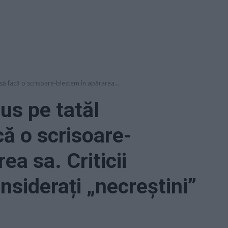
ă facă o scrisoare-blestem în apărarea...
us pe tatăl
că o scrisoare-
ea sa. Criticii
nsiderați „necreștini”