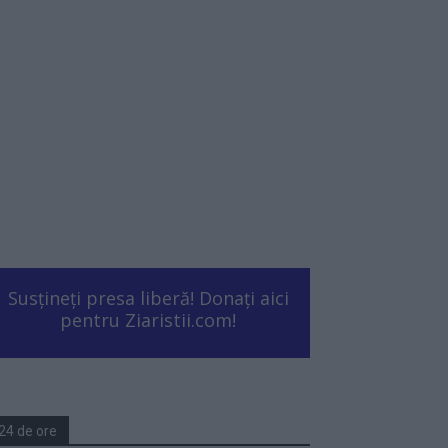
Susțineți presa liberă! Donați aici
pentru Ziaristii.com!
24 de ore