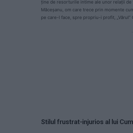
ține de resorturile intime ale unor relații de 
Măceșanu, om care trece prin momente cumpl
pe care-l face, spre propriu-i profit, „Văru
-
Stilul frustrat-injurios al lui C