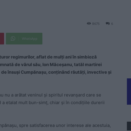
8675
6
WhatsApp
or regimurilor, aflat de mulți ani în simbioză
emnată de vărul său, Ion Măceșanu, tatăl martirei
 de însuși Cumpănașu, conținând răutăți, invective și
nu nu a arătat veninul și spiritul revanșard care se
a etalat mult bun-simț, chiar și în condițiile durerii
mpănașu, spre satisfacerea unor interese ale acestuia,