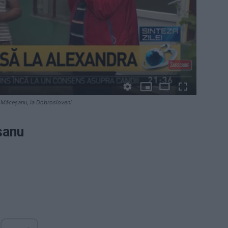
n Măceșanu, la Dobrosloveni
șanu