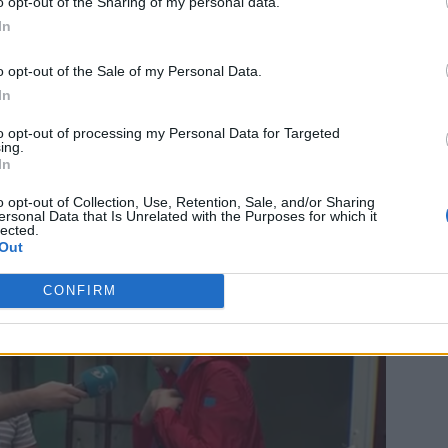
ntru fata noastră, ci pentru toți copiii care au trecut
o opt-out of the Sharing of my personal data.
In
fi stat mintea bietului Ion Măceșanu – la „toți copiii
ropria durere, nu se gândește la tabloul general, cel
o opt-out of the Sale of my Personal Data.
ine.
In
 Advertisement -
to opt-out of processing my Personal Data for Targeted
ing.
In
o opt-out of Collection, Use, Retention, Sale, and/or Sharing
ersonal Data that Is Unrelated with the Purposes for which it
lected.
Out
CONFIRM