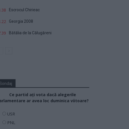
.38
Escrocul Chirieac
.22
Georgia 2008
.39
Bătălia de la Călugăreni
Sondaj
Ce partid ați vota dacă alegerile
arlamentare ar avea loc duminica viitoare?
USR
PNL