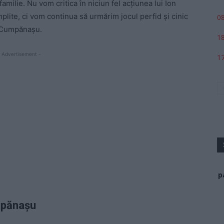
familie. Nu vom critica în niciun fel acțiunea lui Ion
ite, ci vom continua să urmărim jocul perfid și cinic
08
l” Cumpănașu.
18
 Advertisement -
17
p
umpănașu