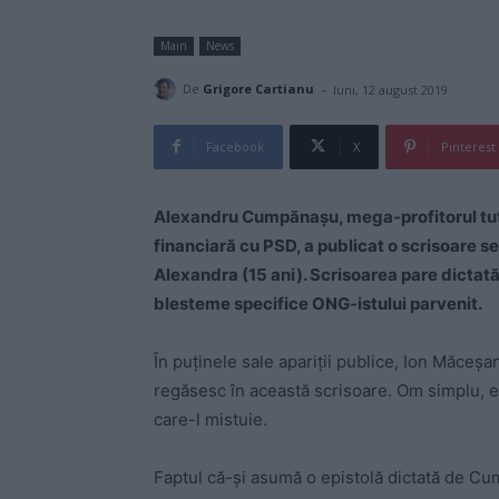
Main
News
-
De
Grigore Cartianu
luni, 12 august 2019
Facebook
X
Pinterest
Alexandru Cumpănașu, mega-profitorul tutur
financiară cu PSD, a publicat o scrisoare s
Alexandra (15 ani). Scrisoarea pare dictată
blesteme specifice ONG-istului parvenit.
În puținele sale apariții publice, Ion Măceșa
regăsesc în această scrisoare. Om simplu, el 
care-l mistuie.
Faptul că-și asumă o epistolă dictată de Cu