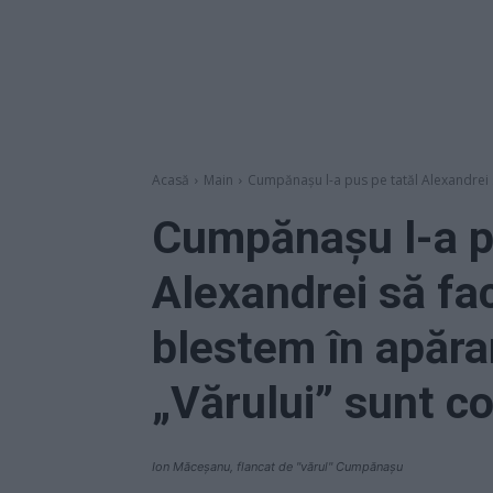
Acasă
Main
Cumpănașu l-a pus pe tatăl Alexandrei s
Cumpănașu l-a p
Alexandrei să fa
blestem în apărar
„Vărului” sunt co
Ion Măceșanu, flancat de "vărul" Cumpănașu