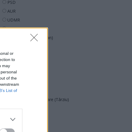
PSD
AUR
UDMR
PMP (Tomac)
Forța Dreptei (L. Orban)
PNȚMM
sonal or
REPER
ection to
SENS
ou may
 personal
SOS (Șoșoacă)
out of the
POT (Gavrilă)
 downstream
PACE (Peia)
B’s List of
Acțiunea Conservatoare (Târziu)
PDF (Lazarus)
PUSL (D. Voiculescu)
PNȚCD (Pavelescu)