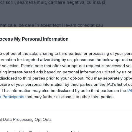
risorii, seamănă mult, ca trăire negativă, cu însuși
maticale, pe care în acest text i le-am corectat sau
nirii): „Dragi prieteni, în toată lupta asta m-au atacat,
ocess My Personal Information
ieni (mai mult sau mai puțin expirați), jurnaliști
ctorali. Am tratat cu calm toate aceste răbufniri ale
to opt-out of the sale, sharing to third parties, or processing of your per
e o fac: anchetele începute la STS, MAI, Parchet
i-a
formation for targeted advertising by us, please use the below opt-out s
i la iveală la finalul anchetelor derulate ca urmare a
r selection. Please note that after your opt-out request is processed y
rtat astăzi și mi-a trimis o scrisoare pe care o
eing interest-based ads based on personal information utilized by us or
disclosed to third parties prior to your opt-out. You may separately opt-
ulburat, l-au scos din minți anumiți politicieni și nu
losure of your personal information by third parties on the IAB’s list of
tot ce am făcut și (deși l-am rugat să aibă răbdare) mi-a
. This information may also be disclosed by us to third parties on the
IA
ate lichelele astea care mă atacă nu doar pe mine, ci
Participants
that may further disclose it to other third parties.
regăsește și în multe pasaje din scrisoare. Dar cea mai
l Data Processing Opt Outs
 chiar și în această epistolă semnată de tatăl