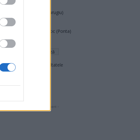
PNCR (Terheș)
Partidul Patrioților (Surugiu)
FAR (Coarnă)
România pe Primul Loc (Ponta)
Altul
Arată rezultatele
Arhiva sondajelor
- Advertisment -