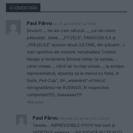
4 COMENTARII
Paul Pârvu
joi, 22 aprilie 2021 La 19.54
Sincerrr…, ne-am cam săturat…, „ca-de-mere-
pădurețe”, deee… „FITZELE”, FANDOSELILE și
„VRĂJELILE” acestor două (ULTIME, din-păcate!…)
mari-sportive ale noastre: handbalista Cristina
Neagu și tenismena Simona Halep (și astaaa…:
când vineee…, când iar nu mai vineee…, la echipa-
reprezentativă, absența sa la meciul cu Italia, în
fosta „Fed-Cup”, din „weekend”-ul trecut,
retrogradându-ne RUȘINOS, în respectiva
competiție!!!!!), daaaaaaa?!!!
Răspundeți
Paul Pârvu
sâmbătă, 24 aprilie 2021 La 5.19
Tareee… IMPREVIZIBILE (!!!!!!!!) mai sunt și
VEDETELE asteaaa…: NICIODATĂ NU TE POȚI