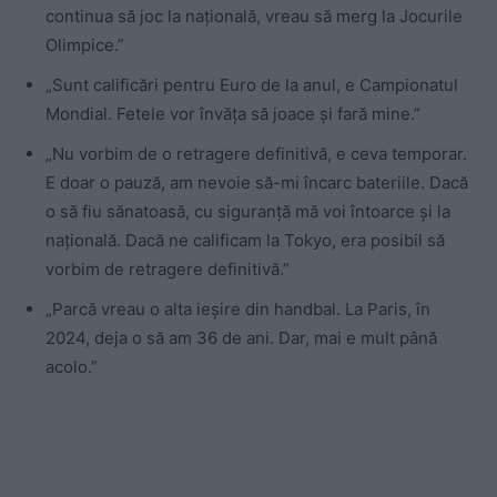
continua să joc la națională, vreau să merg la Jocurile
Olimpice.”
„Sunt calificări pentru Euro de la anul, e Campionatul
Mondial. Fetele vor învăța să joace și fară mine.”
„Nu vorbim de o retragere definitivă, e ceva temporar.
E doar o pauză, am nevoie să-mi încarc bateriile. Dacă
o să fiu sănatoasă, cu siguranță mă voi întoarce și la
națională. Dacă ne calificam la Tokyo, era posibil să
vorbim de retragere definitivă.”
„Parcă vreau o alta ieșire din handbal. La Paris, în
2024, deja o să am 36 de ani. Dar, mai e mult până
acolo.”