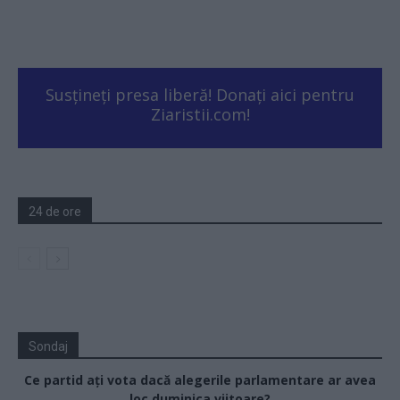
Susțineți presa liberă! Donați aici pentru
Ziaristii.com!
24 de ore
Sondaj
Ce partid ați vota dacă alegerile parlamentare ar avea
loc duminica viitoare?