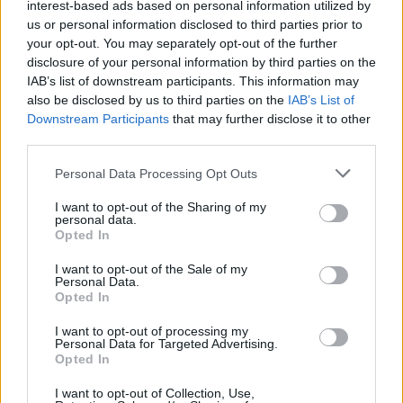
interest-based ads based on personal information utilized by
Tottenham pentru rezultate slabe, dar se umple
us or personal information disclosed to third parties prior to
de bani. Va fi despăgubit cu o sumă enormă
your opt-out. You may separately opt-out of the further
disclosure of your personal information by third parties on the
IAB’s list of downstream participants. This information may
*
Legendarul ciclist Lance Armstrong nu doar
also be disclosed by us to third parties on the
IAB’s List of
că s-a dopat, dar a avut și un motoraș instalat
Downstream Participants
that may further disclose it to other
pe bicicletă!
third parties.
Personal Data Processing Opt Outs
- Advertisement -
I want to opt-out of the Sharing of my
personal data.
Opted In
I want to opt-out of the Sale of my
Personal Data.
Opted In
TAGS
cristina neagu
retragere
I want to opt-out of processing my
Personal Data for Targeted Advertising.
Opted In
I want to opt-out of Collection, Use,