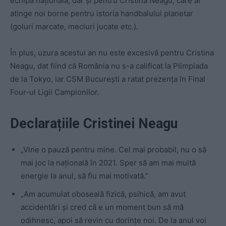
echipa națională, dar și pentru Cristina Neagu, care ar
atinge noi borne pentru istoria handbalului planetar
(goluri marcate, meciuri jucate etc.).
În plus, uzura acestui an nu este excesivă pentru Cristina
Neagu, dat fiind că România nu s-a calificat la Plimpiada
de la Tokyo, iar CSM București a ratat prezența în Final
Four-ul Ligii Campionilor.
Declarațiile Cristinei Neagu
„Vine o pauză pentru mine. Cel mai probabil, nu o să
mai joc la națională în 2021. Sper să am mai multă
energie la anul, să fiu mai motivată.”
„Am acumulat oboseală fizică, psihică, am avut
accidentări și cred că e un moment bun să mă
odihnesc, apoi să revin cu dorințe noi. De la anul voi