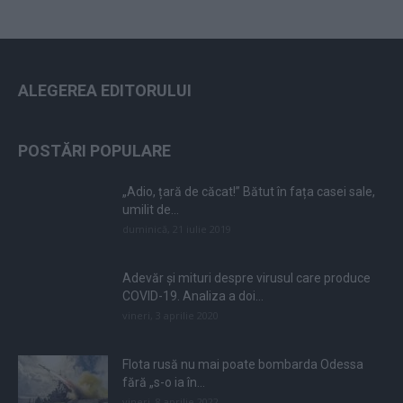
ALEGEREA EDITORULUI
POSTĂRI POPULARE
„Adio, țară de căcat!” Bătut în fața casei sale,
umilit de...
duminică, 21 iulie 2019
Adevăr și mituri despre virusul care produce
COVID-19. Analiza a doi...
vineri, 3 aprilie 2020
Flota rusă nu mai poate bombarda Odessa
fără „s-o ia în...
vineri, 8 aprilie 2022