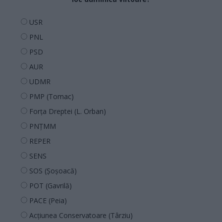
USR
PNL
PSD
AUR
UDMR
PMP (Tomac)
Forța Dreptei (L. Orban)
PNȚMM
REPER
SENS
SOS (Șoșoacă)
POT (Gavrilă)
PACE (Peia)
Acțiunea Conservatoare (Târziu)