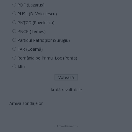
PDF (Lazarus)
PUSL (D. Voiculescu)
PNȚCD (Pavelescu)
PNCR (Terheș)
Partidul Patrioților (Surugiu)
FAR (Coarnă)
România pe Primul Loc (Ponta)
Altul
Arată rezultatele
Arhiva sondajelor
- Advertisment -