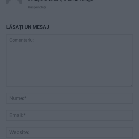
Răspundeți
LĂSAȚI UN MESAJ
Comentariu:
Nu
Ema
Web