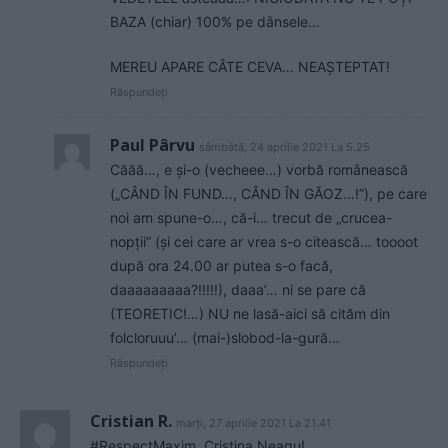
BAZA (chiar) 100% pe dânsele…
MEREU APARE CÂTE CEVA… NEAȘTEPTAT!
Răspundeți
Paul Pârvu
sâmbătă, 24 aprilie 2021 La 5.25
Căăă…, e și-o (vecheee…) vorbă românească
(„CÂND ÎN FUND…, CÂND ÎN GĂOZ…!”), pe care
noi am spune-o…, că-i… trecut de „crucea-
nopții” (și cei care ar vrea s-o citească… toooot
după ora 24.00 ar putea s-o facă,
daaaaaaaaa?!!!!!), daaa’… ni se pare că
(TEORETIC!…) NU ne lasă-aici să cităm din
folcloruuu’… (mai-)slobod-la-gură…
Răspundeți
Cristian R.
marți, 27 aprilie 2021 La 21.41
#RespectMaxim, Cristina Neagu!