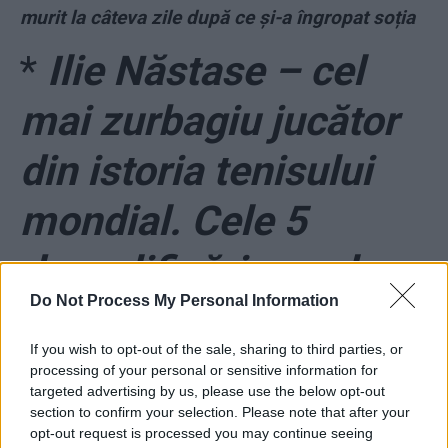
murit la câteva zile după ce și-a îngropat soția
*
Ilie Năstase – cel
mai zurbagiu jucător
din istoria tenisului
mondial. Cele 5
descalificări care l-au
Do Not Process My Personal Information
încoronat ca „rege al
If you wish to opt-out of the sale, sharing to third parties, or
mojiciilor” pe teren
processing of your personal or sensitive information for
targeted advertising by us, please use the below opt-out
section to confirm your selection. Please note that after your
*
Jose Mourinho a fost dat afară de la
opt-out request is processed you may continue seeing