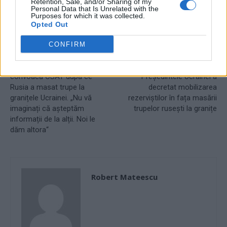
Retention, Sale, and/or Sharing of my
Personal Data that Is Unrelated with the
Purposes for which it was collected.
Opted Out
Articolul precedent
Articolul următor
CONFIRM
Criză la frontiere:
„Suntem pregătiți. Vom
președintele Iohannis
rezista până la ultimul om”.
convoacă CSAT după ce
Președintele Ucrainei a
Rusia a masat trupe la
decretat mobilizarea
granițele Ucrainei. „Nu vă
rezerviștilor în fața masării
imaginați că așteptăm
trupelor rusești la granițe
informații de la alții. Noi le
dăm altora“
Robert Mateescu