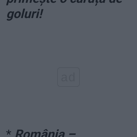
goluri!
ad
*
România –