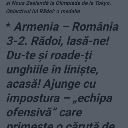
și Noua Zeelandă la Olimpiada de la Tokyo.
Obiectivul lui Rădoi: o medalie
*
Armenia – România
3-2. Rădoi, lasă-ne!
Du-te și roade-ți
unghiile în liniște,
acasă! Ajunge cu
impostura – „echipa
ofensivă” care
primește o căruță de