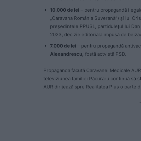
10.000 de lei
– pentru propagandă ilegal
„Caravana România Suverană”) și lui Cris
președintele PPUSL, partidulețul lui Dan
2023, decizie editorială impusă de beiz
7.000 de lei
– pentru propagandă antivac
Alexandrescu,
fostă actvistă PSD.
Propaganda făcută Caravanei Medicale AUR a
televiziunea familiei Păcuraru continuă să s
AUR dirijează spre Realitatea Plus o parte din
-