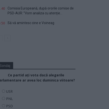
.40
Comisia Europeană, după ororile comise de
PSD-AUR: ”Vom analiza cu atenție...
.50
Să vă amintesc cine e Voineag
Sondaj
Ce partid ați vota dacă alegerile
arlamentare ar avea loc duminica viitoare?
USR
PNL
PSD