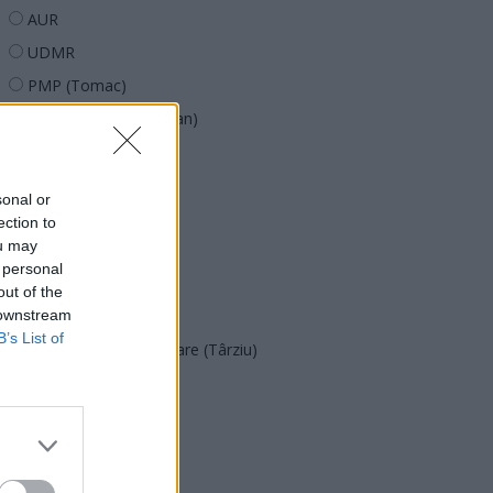
AUR
UDMR
PMP (Tomac)
Forța Dreptei (L. Orban)
PNȚMM
REPER
sonal or
SENS
ection to
ou may
SOS (Șoșoacă)
 personal
POT (Gavrilă)
out of the
 downstream
PACE (Peia)
B’s List of
Acțiunea Conservatoare (Târziu)
PDF (Lazarus)
PUSL (D. Voiculescu)
PNȚCD (Pavelescu)
PNCR (Terheș)