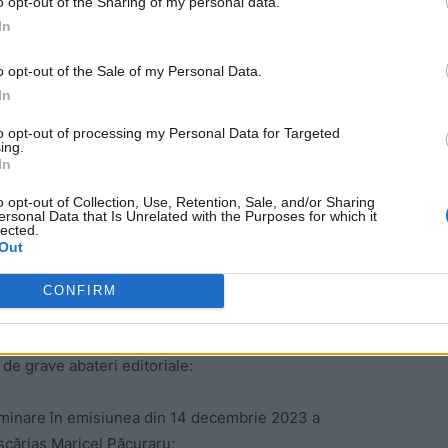
o opt-out of the Sharing of my personal data.
In
o opt-out of the Sale of my Personal Data.
ad
In
to opt-out of processing my Personal Data for Targeted
ing.
In
o opt-out of Collection, Use, Retention, Sale, and/or Sharing
ersonal Data that Is Unrelated with the Purposes for which it
lected.
Out
iovizual a aplicat marți patru amenzi: trei pentru
na pentru Radio Sud din Craiova (10.000 de lei).
CONFIRM
t din motive tehnice, toate cele trei amenzi încasate de
 de grave abateri editoriale:
rminare în emisiunea din 14 decembrie 2023 a
șcăriaș Maricel Păcuraru;