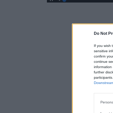
Do Not Pr
If you wish 
sensitive in
confirm you
continue se
information 
further disc
participants
Downstream 
Persona