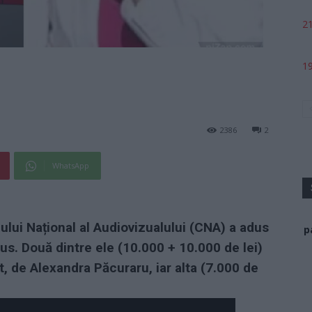
21
19
2386
2
WhatsApp
iului Național al Audiovizualului (CNA) a adus
p
us. Două dintre ele (10.000 + 10.000 de lei)
t, de Alexandra Păcuraru, iar alta (7.000 de