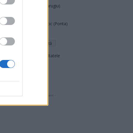
Partidul Patrioților (Surugiu)
FAR (Coarnă)
România pe Primul Loc (Ponta)
Altul
Arată rezultatele
Arhiva sondajelor
- Advertisment -