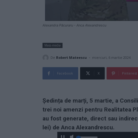
Alexandra Păcuraru - Anca Alexandrescu
Mass-media
-
De
Robert Mateescu
miercuri, 6 martie 2024
Facebook
X
Pinterest
Ședința de marți, 5 martie, a Consil
trei noi amenzi pentru Realitatea Pl
au fost generate, direct sau indirec
lei) de Anca Alexandrescu.