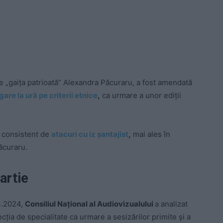
„gaița patrioată” Alexandra Păcuraru, a fost amendată
gare la ură pe criterii etnice
,
ca urmare a unor ediții
c consistent de
atacuri cu iz șantajist
,
mai ales în
ăcuraru.
artie
03.2024,
Consiliul Național al Audiovizualului
a analizat
ția de specialitate ca urmare a sesizărilor primite și a