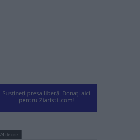
Susțineți presa liberă! Donați aici
pentru Ziaristii.com!
24 de ore