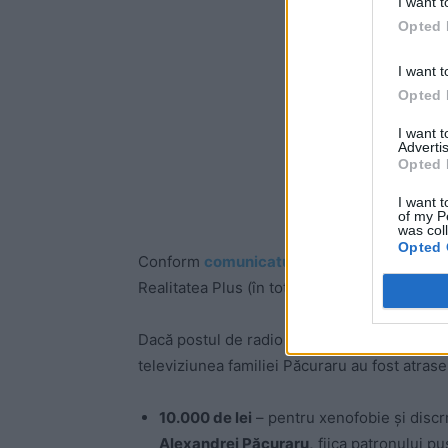
I want t
Opted 
I want t
Opted 
I want 
Advertis
Opted 
I want t
of my P
was col
Opted 
Conform
comunicatului CNA
,
organismul aud
Realitatea Plus (în total, 27.000 de lei) și u
Dacă postul de radio oltean a fost sancționa
televiziunea familiei Păcuraru au fost atrase
10.000 de lei
– pentru xenofobie și disc
Alexandrei Păcuraru,
fiica patronului pu