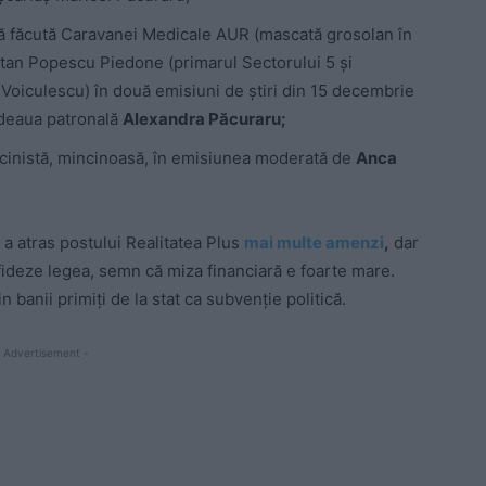
ă făcută Caravanei Medicale AUR (mascată grosolan în
tan Popescu Piedone (primarul Sectorului 5 și
 Voiculescu) în două emisiuni de știri din 15 decembrie
adeaua patronală
Alexandra Păcuraru;
cinistă, mincinoasă, în emisiunea moderată de
Anca
 atras postului Realitatea Plus
mai multe amenzi
,
dar
fideze legea, semn că miza financiară e foarte mare.
 banii primiți de la stat ca subvenție politică.
 Advertisement -