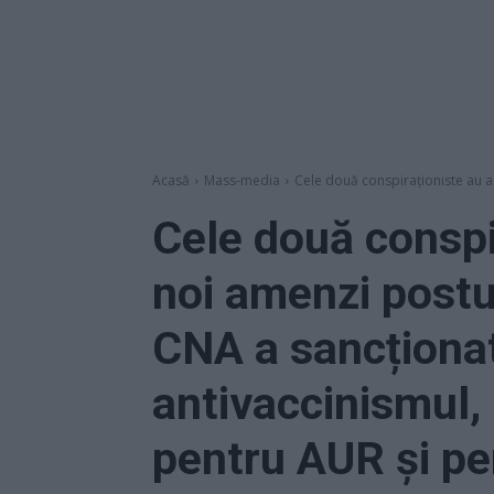
Acasă
Mass-media
Cele două conspiraționiste au ad
Cele două conspi
noi amenzi postu
CNA a sancționat
antivaccinismul,
pentru AUR și p