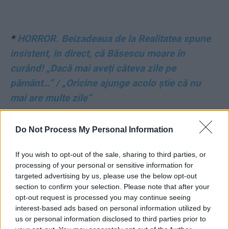
*
HORROR. Beizadeaua de la Realitatea spune
insistent, în direct, că Băsescu moare în
curând! „Dacă mai aveți câteva zile pe
pământ…” / „Oricine ajunge acolo știe că nu
mai are multe zile”
*
Regimul Iohannis-PSD nu scapă de Kovesi:
Do Not Process My Personal Information
Parchetul European a deschis 215 dosare de
fraude cu fonduri UE în România, cu prejudicii
If you wish to opt-out of the sale, sharing to third parties, or
processing of your personal or sensitive information for
de aproape 2 miliarde de euro!
targeted advertising by us, please use the below opt-out
section to confirm your selection. Please note that after your
*
VIDEO. Comasarea alegerilor „e aproape o
opt-out request is processed you may continue seeing
interest-based ads based on personal information utilized by
lovitură de stat!” / „Aranjament între familii de
us or personal information disclosed to third parties prior to
mafioți care nu vor decât să rămână la putere,