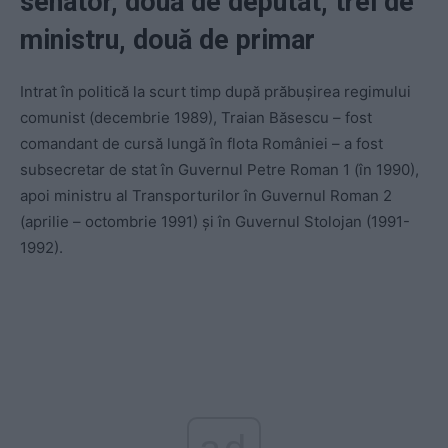
senator, două de deputat, trei de
ministru, două de primar
Intrat în politică la scurt timp după prăbușirea regimului
comunist (decembrie 1989), Traian Băsescu – fost
comandant de cursă lungă în flota României – a fost
subsecretar de stat în Guvernul Petre Roman 1 (în 1990),
apoi ministru al Transporturilor în Guvernul Roman 2
(aprilie – octombrie 1991) și în Guvernul Stolojan (1991-
1992).