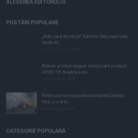
ALEGEREA EDITORULUI
POSTĂRI POPULARE
„Adio, țară de căcat!” Bătut în fața casei sale,
umilit de...
duminică, 21 iulie 2019
Adevăr și mituri despre virusul care produce
COVID-19. Analiza a doi...
vineri, 3 aprilie 2020
Flota rusă nu mai poate bombarda Odessa
fără „s-o ia în...
vineri, 8 aprilie 2022
CATEGORIE POPULARĂ