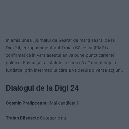
În emisiunea „Jurnalul de Seară” de marți seară, de la
Digi 24, europarlamentarul Traian Băsescu (PMP) a
confirmat că în vara acestui an va pune punct carierei
politice. Fostul șef al statului a spus că a înfințat deja o
fundație, prin intermediul căreia va derula diverse acțiuni.
Dialogul de la Digi 24
Cosmin Prelipceanu:
Mai candidați?
Traian Băsescu:
Categoric nu.