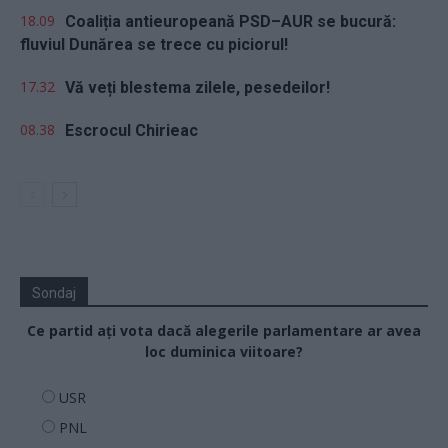
18.09
Coaliția antieuropeană PSD–AUR se bucură:
fluviul Dunărea se trece cu piciorul!
17.32
Vă veți blestema zilele, pesedeilor!
08.38
Escrocul Chirieac
Sondaj
Ce partid ați vota dacă alegerile parlamentare ar avea
loc duminica viitoare?
USR
PNL