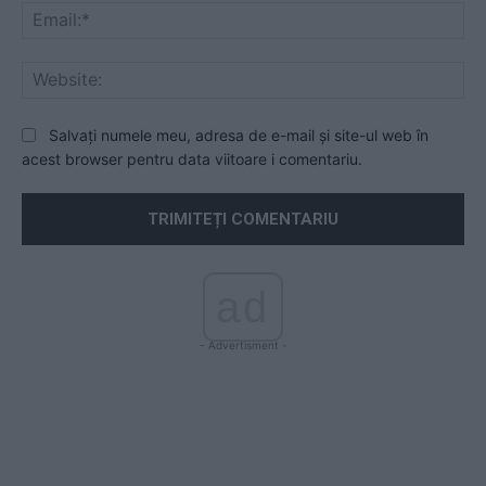
Ema
Web
Salvați numele meu, adresa de e-mail și site-ul web în
acest browser pentru data viitoare i comentariu.
ad
- Advertisment -