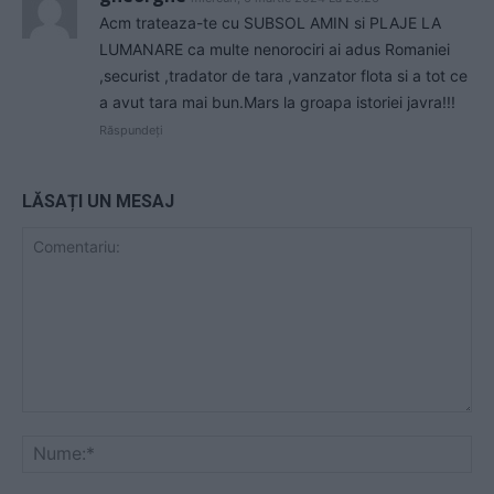
Acm trateaza-te cu SUBSOL AMIN si PLAJE LA
LUMANARE ca multe nenorociri ai adus Romaniei
,securist ,tradator de tara ,vanzator flota si a tot ce
a avut tara mai bun.Mars la groapa istoriei javra!!!
Răspundeți
LĂSAȚI UN MESAJ
Comentariu:
Nu