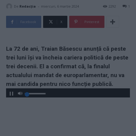
-
De
Redacţia
miercuri, 6 martie 2024
2292
1
Facebook
X
Pinterest
La 72 de ani, Traian Băsescu anunță că peste
trei luni își va încheia cariera politică de peste
trei decenii. El a confirmat că, la finalul
actualului mandat de europarlamentar, nu va
mai candida pentru nico funcție publică.