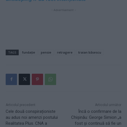
- Advertisement -
TAGS
fundație
pensie
retragere
traian băsescu
Articolul precedent
Articolul următor
Cele două conspiraționiste
Încă o confirmare de la
au adus noi amenzi postului
Chișinău: George Simion „a
Realitatea Plus. CNA a
fost și continuă să fie un