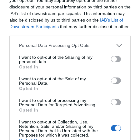
your opt-out. You may separately opt-out of the further
adică la decizie și resurse“ – profesorul
disclosure of your personal information by third parties on the
IAB’s list of downstream participants. This information may
Dumitru Borțun!
also be disclosed by us to third parties on the
IAB’s List of
Downstream Participants
that may further disclose it to other
*
Faraonul: RAAPPS îi pregătește pe furiș lui
third parties.
Iohannis o vilă de 9 milioane de euro în centrul
Personal Data Processing Opt Outs
Capitalei, pe Bulevardul Aviatorilor! A șaptea
I want to opt-out of the Sharing of my
casă a președintelui venit de la Sibiu
personal data.
Opted In
*
Se alege praful de „Polul Suveranist”! Alianța
I want to opt-out of the Sale of my
Personal Data.
AUR se destramă înainte de alegeri. Trei
Opted In
partide „frățești” se consideră înșelate de
I want to opt-out of processing my
George Simion, la șoșocari e „război civil”
Personal Data for Targeted Advertising.
Opted In
*
VIDEO. Șoșoacă a fost repudiată și de
I want to opt-out of Collection, Use,
Retention, Sale, and/or Sharing of my
propriul tată! „Nu mai vorbește cu mine de
Personal Data that Is Unrelated with the
Purposes for which it was collected.
când m-am dus nevaccinată și fără «botniță»”