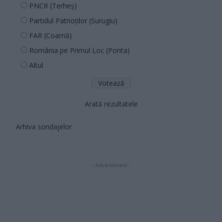
PNCR (Terheș)
Partidul Patrioților (Surugiu)
FAR (Coarnă)
România pe Primul Loc (Ponta)
Altul
Arată rezultatele
Arhiva sondajelor
- Advertisment -