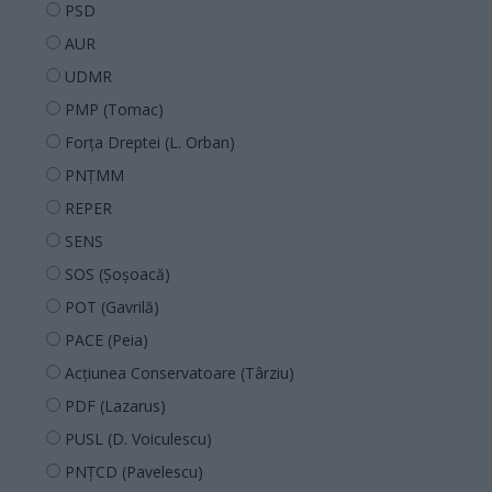
PSD
AUR
UDMR
PMP (Tomac)
Forța Dreptei (L. Orban)
PNȚMM
REPER
SENS
SOS (Șoșoacă)
POT (Gavrilă)
PACE (Peia)
Acțiunea Conservatoare (Târziu)
PDF (Lazarus)
PUSL (D. Voiculescu)
PNȚCD (Pavelescu)