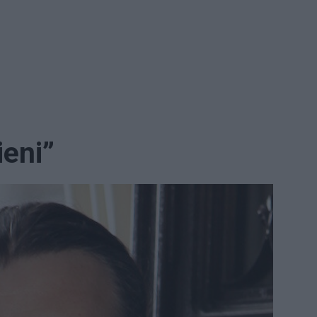
ieni”