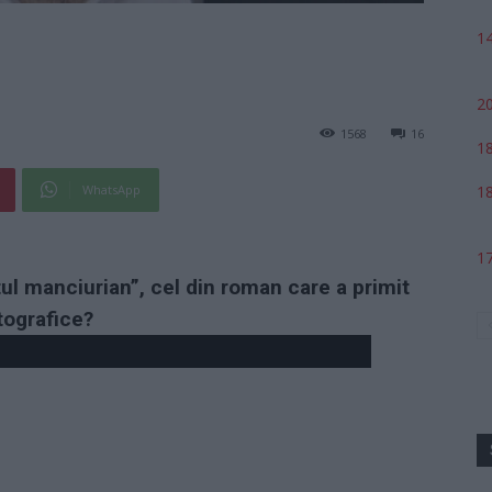
14
20
1568
16
18
WhatsApp
18
17
ul manciurian”, cel din roman care a primit
tografice?