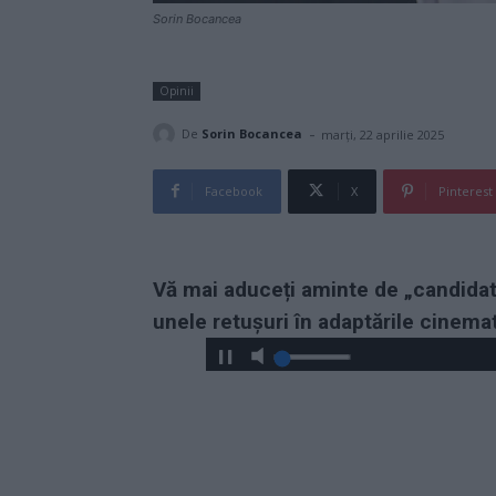
Sorin Bocancea
Opinii
-
De
Sorin Bocancea
marți, 22 aprilie 2025
Facebook
X
Pinterest
Vă mai aduceți aminte de „candidat
unele retușuri în adaptările cinema