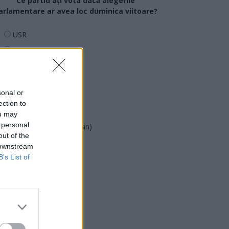
Ce partid ați vota dacă alegerile
arlamentare ar avea loc duminica viitoare?
USR
PNL
PSD
AUR
sonal or
UDMR
ection to
PMP (Tomac)
ou may
 personal
Forța Dreptei (L. Orban)
out of the
PNȚMM
 downstream
REPER
B’s List of
SENS
SOS (Șoșoacă)
POT (Gavrilă)
PACE (Peia)