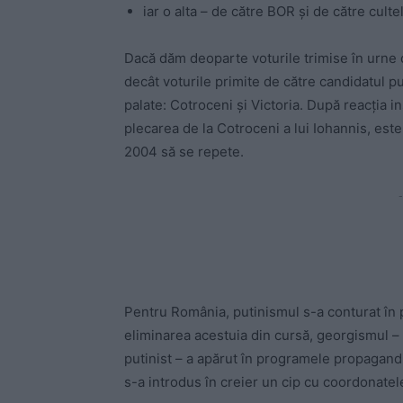
iar o alta – de către BOR și de către cult
Dacă dăm deoparte voturile trimise în urne 
decât voturile primite de către candidatul p
palate: Cotroceni și Victoria. După reacția ins
plecarea de la Cotroceni a lui Iohannis, este 
2004 să se repete.
-
Pentru România, putinismul s-a conturat în 
eliminarea acestuia din cursă, georgismul –
putinist – a apărut în programele propagandis
s-a introdus în creier un cip cu coordonatel