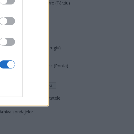
Acțiunea Conservatoare (Târziu)
PDF (Lazarus)
PUSL (D. Voiculescu)
PNȚCD (Pavelescu)
PNCR (Terheș)
Partidul Patrioților (Surugiu)
FAR (Coarnă)
România pe Primul Loc (Ponta)
Altul
Arată rezultatele
Arhiva sondajelor