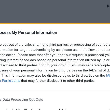
p
ocess My Personal Information
to opt-out of the sale, sharing to third parties, or processing of your per
formation for targeted advertising by us, please use the below opt-out s
r selection. Please note that after your opt-out request is processed y
eing interest-based ads based on personal information utilized by us or
pentru a deveni criminal: fie pentru a-i duce la
disclosed to third parties prior to your opt-out. You may separately opt-
n prima variantă, fie pentru a duce la preluarea puterii
losure of your personal information by third parties on the IAB’s list of
. This information may also be disclosed by us to third parties on the
IA
a doua variantă, i se introdusese un cip și, din momentul
Participants
that may further disclose it to other third parties.
minalul programat pentru a atinge scopul
l Data Processing Opt Outs
sintagma desemnează omul politic abil la nivel discursiv,
ru ca imediat ce-și obține capitalul electoral să aplice