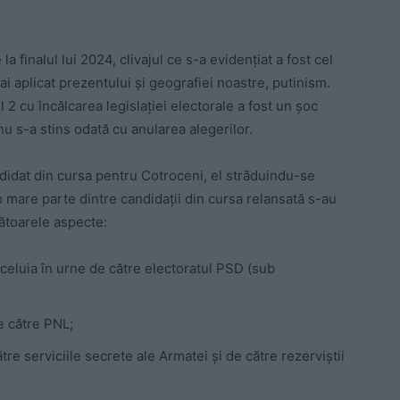
 finalul lui 2024, clivajul ce s-a evidențiat a fost cel
 aplicat prezentului și geografiei noastre, putinism.
l 2 cu încălcarea legislației electorale a fost un șoc
u s-a stins odată cu anularea alegerilor.
ndidat din cursa pentru Cotroceni, el străduindu-se
o mare parte dintre candidații din cursa relansată s-au
mătoarele aspecte:
aceluia în urne de către electoratul PSD (sub
e către PNL;
tre serviciile secrete ale Armatei și de către rezerviștii