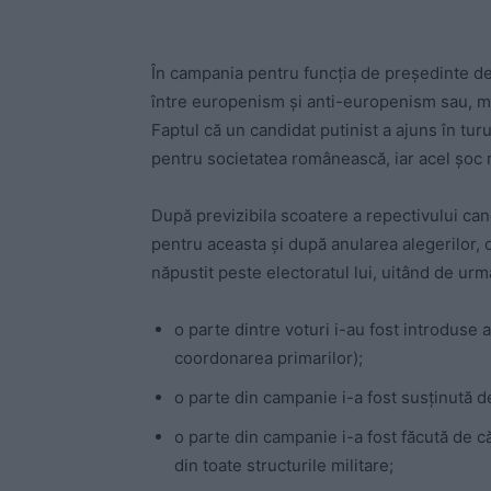
În campania pentru funcția de președinte de la
între europenism și anti-europenism sau, mai
Faptul că un candidat putinist a ajuns în turu
pentru societatea românească, iar acel șoc n
După previzibila scoatere a repectivului ca
pentru aceasta și după anularea alegerilor, 
năpustit peste electoratul lui, uitând de ur
o parte dintre voturi i-au fost introduse 
coordonarea primarilor);
o parte din campanie i-a fost susținută d
o parte din campanie i-a fost făcută de că
din toate structurile militare;