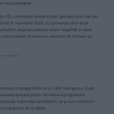
ele neoprotestante.
de USL, constatăm că electoratul georgist este mai mic
utinist în noiembrie 2024, cu conivența celor două
tituțiilor, după dezvăluirea acelor ilegalități și după
puțin probabil ca miracolul electoral de la finalul lui
 Advertisement -
pachetul propagandistic al lui Călin Georgescu. După
 această aplicație pentru România a programului
tice ale majorității candidaților, ca și cum acestora li
e programului de la Valdai.