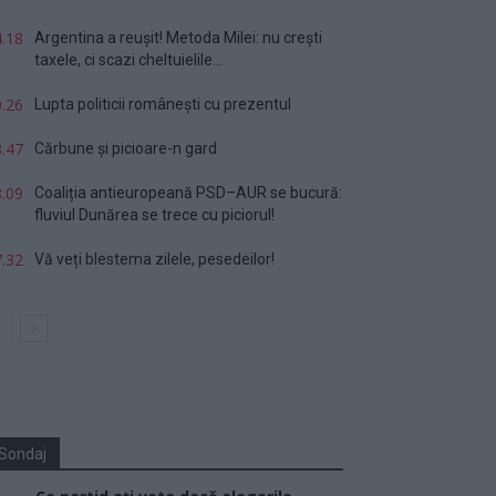
.18
Argentina a reușit! Metoda Milei: nu crești
taxele, ci scazi cheltuielile...
.26
Lupta politicii românești cu prezentul
.47
Cărbune și picioare-n gard
.09
Coaliția antieuropeană PSD–AUR se bucură:
fluviul Dunărea se trece cu piciorul!
.32
Vă veți blestema zilele, pesedeilor!
Sondaj