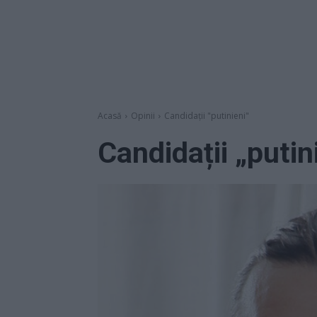
Acasă
Opinii
Candidații "putinieni"
Candidații „putin