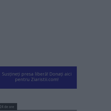
Susțineți presa liberă! Donați aici
pentru Ziaristii.com!
24 de ore