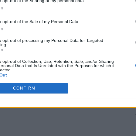
o opt-out of the Sharing of my personal data.
ținuse susținerea alegătorilor.
In
o opt-out of the Sale of my Personal Data.
susține că este pro-european, că este pătruns de
In
ctoratului din România, dar care, în fapt, este agentul
dică, pachetului propagandistic prezentat de Putin într-o
to opt-out of processing my Personal Data for Targeted
ing.
aldai – cu anti-occidentalism, cu anti-democratism ca
In
doxist, cu distanță față de războiul din Ucraina ș.a.m.d.
o opt-out of Collection, Use, Retention, Sale, and/or Sharing
ersonal Data that Is Unrelated with the Purposes for which it
 Advertisement -
lected.
Out
CONFIRM