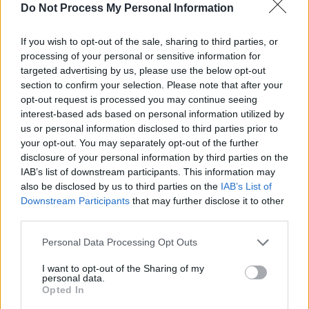
francezii, arbitrul polonez le-ar fi „furat” titlul
Do Not Process My Personal Information
mondial. „L’Equipe” i-a dat nota 2 lui Marciniak
If you wish to opt-out of the sale, sharing to third parties, or
processing of your personal or sensitive information for
*
Croația – pentu a treia oară pe podium la
targeted advertising by us, please use the below opt-out
Campionatul Mondial, în 24 de ani! Cum a
section to confirm your selection. Please note that after your
opt-out request is processed you may continue seeing
ajuns Mare Putere a fotbalului o țară de 3,9
interest-based ads based on personal information utilized by
milioane de locuitori
us or personal information disclosed to third parties prior to
your opt-out. You may separately opt-out of the further
disclosure of your personal information by third parties on the
IAB’s list of downstream participants. This information may
also be disclosed by us to third parties on the
IAB’s List of
Downstream Participants
that may further disclose it to other
third parties.
Personal Data Processing Opt Outs
ad
I want to opt-out of the Sharing of my
personal data.
Opted In