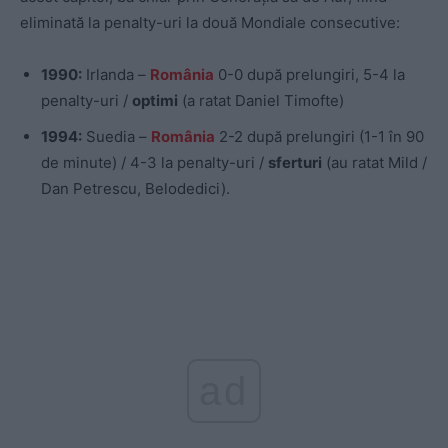
eliminată la penalty-uri la două Mondiale consecutive:
1990:
Irlanda –
România
0-0 după prelungiri, 5-4 la
penalty-uri /
optimi
(a ratat Daniel Timofte)
1994:
Suedia –
România
2-2 după prelungiri (1-1 în 90
de minute) / 4-3 la penalty-uri /
sferturi
(au ratat Mild /
Dan Petrescu, Belodedici).
ad