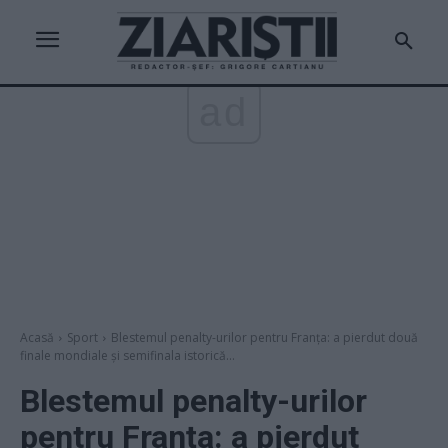
ad
Acasă
Sport
Blestemul penalty-urilor pentru Franța: a pierdut două
finale mondiale și semifinala istorică...
Blestemul penalty-urilor
pentru Franța: a pierdut