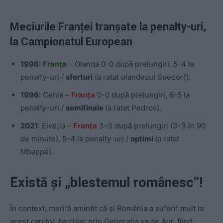
Meciurile Franței tranșate la penalty-uri,
la Campionatul European
1996:
Franța
– Olanda 0-0 după prelungiri, 5-4 la
penalty-uri /
sferturi
(a ratat olandezul Seedorf).
1996:
Cehia –
Franța
0-0 după prelungiri, 6-5 la
penalty-uri /
semifinale
(a ratat Pedros).
2021
: Elveția –
Franța
3-3 după prelungiri (3-3 în 90
de minute), 5-4 la penalty-uri /
optimi
(a ratat
Mbappé).
Există și „blestemul românesc”!
În context, merită amintit că și România a suferit mult la
acest capitol, ba chiar prin Generația sa de Aur, fiind