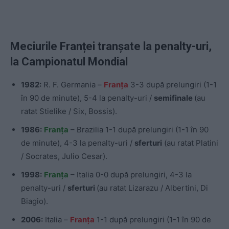
Meciurile Franței tranșate la penalty-uri,
la Campionatul Mondial
1982:
R. F. Germania –
Franța
3-3 după prelungiri (1-1
în 90 de minute), 5-4 la penalty-uri /
semifinale
(au
ratat Stielike / Six, Bossis).
1986:
Franța
– Brazilia 1-1 după prelungiri (1-1 în 90
de minute), 4-3 la penalty-uri /
sferturi
(au ratat Platini
/ Socrates, Julio Cesar).
1998:
Franța
– Italia 0-0 după prelungiri, 4-3 la
penalty-uri /
sferturi
(au ratat Lizarazu / Albertini, Di
Biagio).
2006:
Italia –
Franța
1-1 după prelungiri (1-1 în 90 de