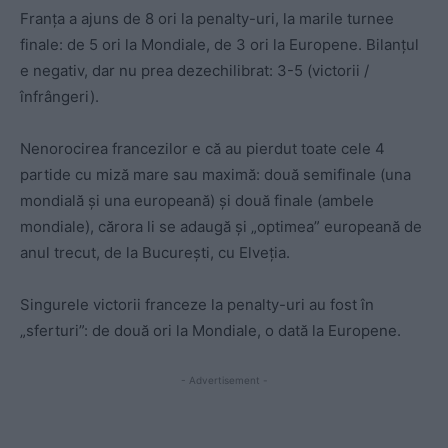
Franța a ajuns de 8 ori la penalty-uri, la marile turnee
finale: de 5 ori la Mondiale, de 3 ori la Europene. Bilanțul
e negativ, dar nu prea dezechilibrat: 3-5 (victorii /
înfrângeri).
Nenorocirea francezilor e că au pierdut toate cele 4
partide cu miză mare sau maximă: două semifinale (una
mondială și una europeană) și două finale (ambele
mondiale), cărora li se adaugă și „optimea” europeană de
anul trecut, de la București, cu Elveția.
Singurele victorii franceze la penalty-uri au fost în
„sferturi”: de două ori la Mondiale, o dată la Europene.
- Advertisement -