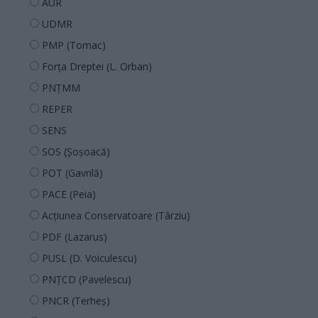
AUR
UDMR
PMP (Tomac)
Forța Dreptei (L. Orban)
PNȚMM
REPER
SENS
SOS (Șoșoacă)
POT (Gavrilă)
PACE (Peia)
Acțiunea Conservatoare (Târziu)
PDF (Lazarus)
PUSL (D. Voiculescu)
PNȚCD (Pavelescu)
PNCR (Terheș)