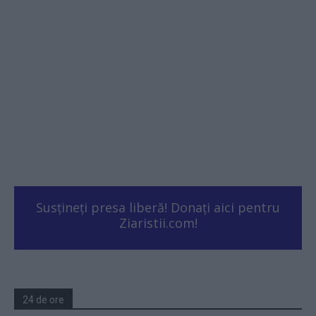
Susțineți presa liberă! Donați aici pentru
Ziaristii.com!
24 de ore