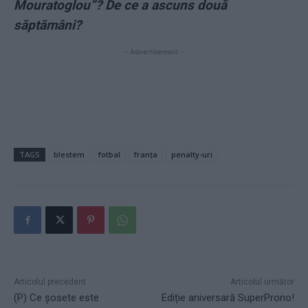
Mouratoglou”? De ce a ascuns două
săptămâni?
- Advertisement -
TAGS
blestem
fotbal
franța
penalty-uri
Articolul precedent
Articolul următor
(P) Ce șosete este
Ediție aniversară SuperProno!