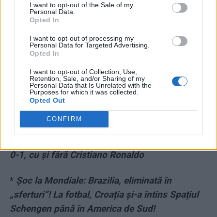
I want to opt-out of the Sale of my
Personal Data.
Opted In
I want to opt-out of processing my
Personal Data for Targeted Advertising.
Opted In
*
Super-finală mondială: Argentina – Franța,
dar și două mari erori de arbitraj în semifinale,
I want to opt-out of Collection, Use,
Retention, Sale, and/or Sharing of my
Personal Data that Is Unrelated with the
ambele în favoarea favoritelor
Purposes for which it was collected.
Opted Out
*
Moment istoric: Maroc – prima echipă
CONFIRM
africană în semifinalele Campionatului Mondial
de fotbal! Portugalia trece dureros de la 6-1 la
0-1, cu și fără Cristiano Ronaldo
*
Șoc la Mondiale: Brazilia, eliminată în
„sferturi”! La fotbal, Croația și-a întins Spațiul
Schengen până în America de Sud!