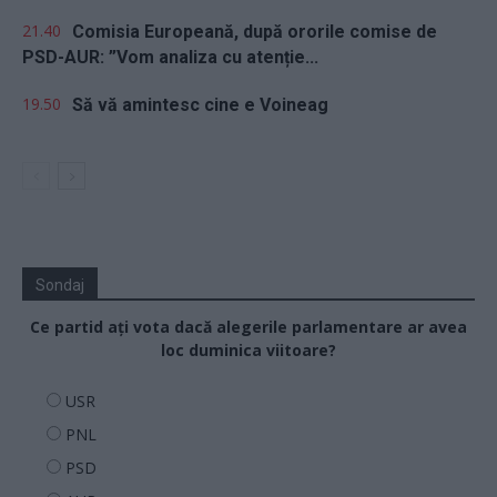
21.40
Comisia Europeană, după ororile comise de
PSD-AUR: ”Vom analiza cu atenție...
19.50
Să vă amintesc cine e Voineag
Sondaj
Ce partid ați vota dacă alegerile parlamentare ar avea
loc duminica viitoare?
USR
PNL
PSD