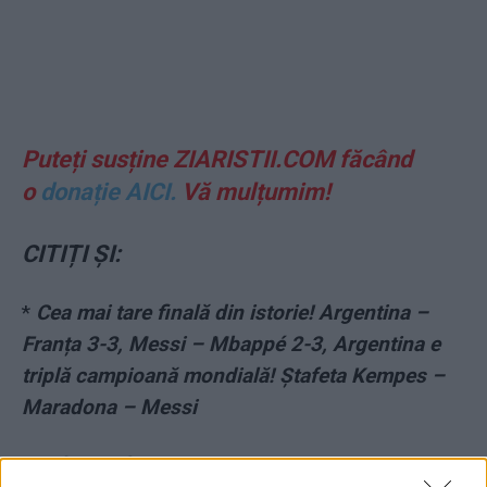
Puteți susține ZIARISTII.COM făcând
o
donație AICI.
Vă mulțumim!
CITIȚI ȘI:
*
Cea mai tare finală din istorie! Argentina –
Franța 3-3, Messi – Mbappé 2-3, Argentina e
triplă campioană mondială! Ștafeta Kempes –
Maradona – Messi
*
Cele trei decizii eronate prin care, spun