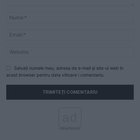
Comentariu:
Nu
Ema
Web
Salvați numele meu, adresa de e-mail și site-ul web în
acest browser pentru data viitoare i comentariu.
ad
- Advertisment -