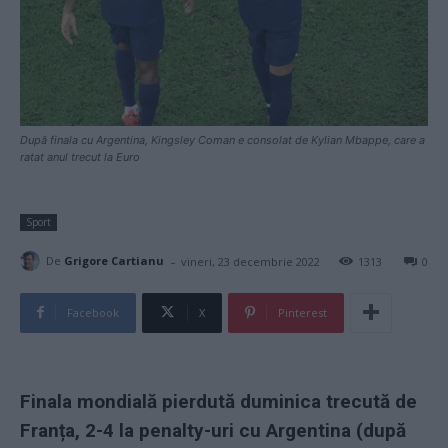
După finala cu Argentina, Kingsley Coman e consolat de Kylian Mbappe, care a
ratat anul trecut la Euro
Sport
-
De
Grigore Cartianu
vineri, 23 decembrie 2022
1313
0
Facebook
X
Pinterest
Finala mondială pierdută duminica trecută de
Franța, 2-4 la penalty-uri cu Argentina (după