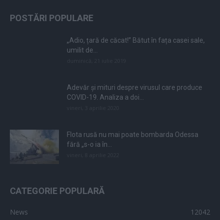
POSTĂRI POPULARE
„Adio, țară de căcat!” Bătut în fața casei sale,
umilit de...
duminică, 21 iulie 2019
Adevăr și mituri despre virusul care produce
COVID-19. Analiza a doi...
vineri, 3 aprilie 2020
Flota rusă nu mai poate bombarda Odessa
fără „s-o ia în...
vineri, 8 aprilie 2022
CATEGORIE POPULARĂ
News
12042