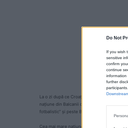
Do Not Pr
If you wish 
sensitive in
confirm you
continue se
information 
further disc
participants
Downstream 
La o zi după ce Croația a fost admisă în Spa
națiune din Balcanii de Vest și-a oferit o no
fotbalistic” și peste Brazilia, dincolo de Atlan
Persona
Cea mai mare națiune fotbalistică a lumii (Br