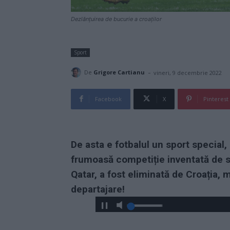
Dezlănțuirea de bucurie a croaților
Sport
-
De
Grigore Cartianu
vineri, 9 decembrie 2022
Facebook
X
Pinterest
De asta e fotbalul un sport special
frumoasă competiție inventată de s
Qatar, a fost eliminată de Croația, 
departajare!