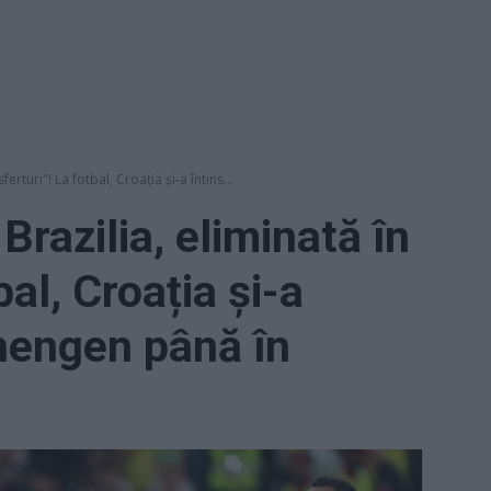
erturi"! La fotbal, Croația și-a întins...
Brazilia, eliminată în
bal, Croația și-a
chengen până în