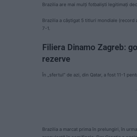
Brazilia are mai mulți fotbaliști legitimați de
Brazilia a câștigat 5 titluri mondiale (record 
7-1.
Filiera Dinamo Zagreb: go
rezerve
În „sfertul” de azi, din Qatar, a fost 11-1 pen
-
Brazilia a marcat prima în prelungiri, în urm