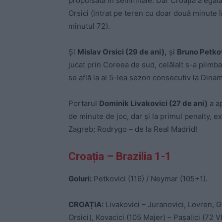
propulsată în semifinale. Dar Croația a egala
Orsici (intrat pe teren cu doar două minute în
minutul 72).
Și
Mislav Orsici (29 de ani),
și
Bruno Petkov
jucat prin Coreea de sud, celălalt s-a plimb
se află la al 5-lea sezon consecutiv la Dina
Portarul
Dominik Livakovici (27 de ani)
a ap
de minute de joc, dar și la primul penalty, 
Zagreb; Rodrygo – de la Real Madrid!
Croația – Brazilia 1-1
Goluri:
Petkovici (116) / Neymar (105+1).
CROAȚIA:
Livakovici – Juranovici, Lovren, G
Orsici), Kovacici (105 Majer) – Pașalici (72 V