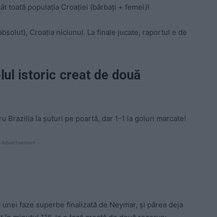
cât toată populația Croației (bărbați + femei)!
absolut), Croația niciunul. La finale jucate, raportul e de
lul istoric creat de două
tru Brazilia la șuturi pe poartă, dar 1-1 la goluri marcate!
 Advertisement -
a unei faze superbe finalizată de Neymar, și părea deja