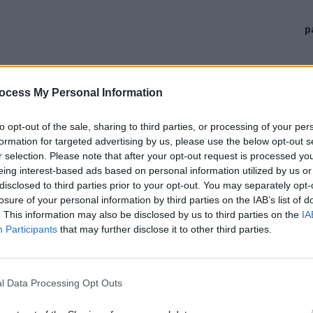
p
ocess My Personal Information
to opt-out of the sale, sharing to third parties, or processing of your per
formation for targeted advertising by us, please use the below opt-out s
r selection. Please note that after your opt-out request is processed y
eing interest-based ads based on personal information utilized by us or
disclosed to third parties prior to your opt-out. You may separately opt-
losure of your personal information by third parties on the IAB’s list of
. This information may also be disclosed by us to third parties on the
IA
Participants
that may further disclose it to other third parties.
țiul Schengen (România și Bulgaria – nu), micuța
uă bucurie fantastică: a întins „Spațiul Schengen
tic!
l Data Processing Opt Outs
azilia – 214 milioane de locuitori) a fost eliminată de