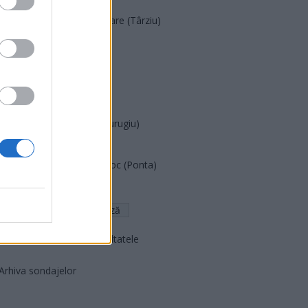
Acțiunea Conservatoare (Târziu)
PDF (Lazarus)
PUSL (D. Voiculescu)
PNȚCD (Pavelescu)
PNCR (Terheș)
Partidul Patrioților (Surugiu)
FAR (Coarnă)
România pe Primul Loc (Ponta)
Altul
Arată rezultatele
Arhiva sondajelor