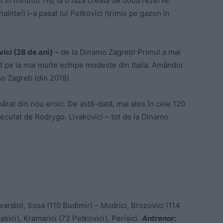
t în minutul 116, la o fază creată de două rezerve:
ainte!) i-a pasat lui Petkovici (trimis pe gazon în
ici (28 de ani)
– de la Dinamo Zagreb! Primul a mai
at pe la mai multe echipe modeste din Italia. Amândoi
mo Zagreb (din 2018).
ărat din nou eroic. De astă-dată, mai ales în cele 120
executat de Rodrygo. Livakovici – tot de la Dinamo
vardiol, Sosa (110 Budimir) – Modrici, Brozovici (114
lasici), Kramarici (72 Petkovici), Perisici.
Antrenor: