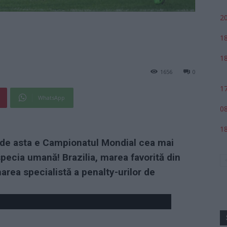
20
18
18
1656
0
17
WhatsApp
08
18
, de asta e Campionatul Mondial cea mai
pecia umană! Brazilia, marea favorită din
marea specialistă a penalty-urilor de