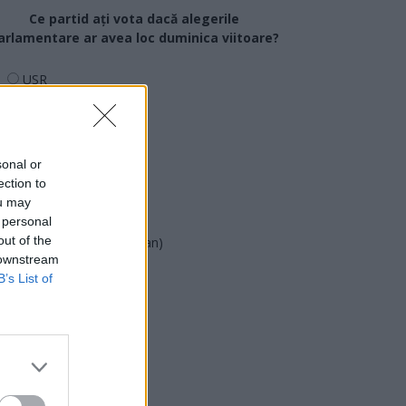
Ce partid ați vota dacă alegerile
arlamentare ar avea loc duminica viitoare?
USR
PNL
PSD
AUR
sonal or
ection to
UDMR
ou may
PMP (Tomac)
 personal
out of the
Forța Dreptei (L. Orban)
 downstream
PNȚMM
B’s List of
REPER
SENS
SOS (Șoșoacă)
POT (Gavrilă)
PACE (Peia)