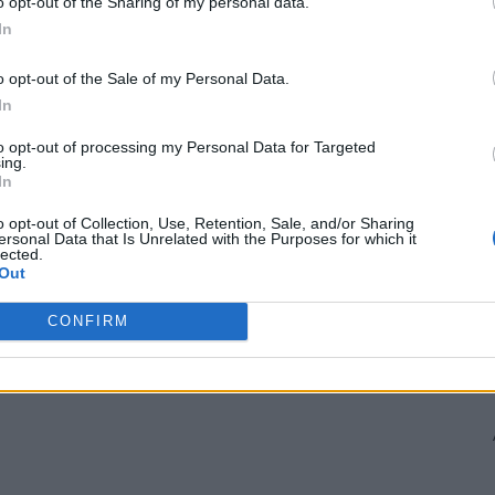
o opt-out of the Sharing of my personal data.
a mondială în vremurile noastre (Croația – 3,9 milioane
In
o opt-out of the Sale of my Personal Data.
In
are decât cea a Croației (8.516.000 km² / 56,542 km²) și
to opt-out of processing my Personal Data for Targeted
ing.
In
 Advertisement -
o opt-out of Collection, Use, Retention, Sale, and/or Sharing
ersonal Data that Is Unrelated with the Purposes for which it
lected.
Out
CONFIRM