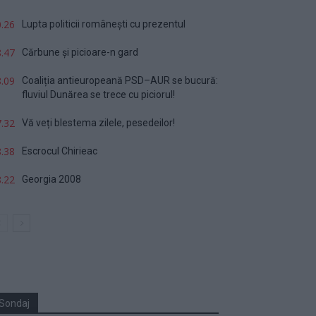
.26
Lupta politicii românești cu prezentul
.47
Cărbune și picioare-n gard
.09
Coaliția antieuropeană PSD–AUR se bucură:
fluviul Dunărea se trece cu piciorul!
.32
Vă veți blestema zilele, pesedeilor!
.38
Escrocul Chirieac
.22
Georgia 2008
Sondaj