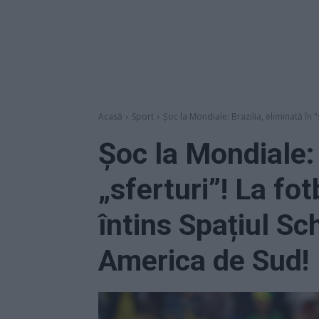
Acasă
Sport
Șoc la Mondiale: Brazilia, eliminată în "sf
Șoc la Mondiale: 
„sferturi”! La fot
întins Spațiul S
America de Sud!