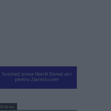
Susțineți presa liberă! Donați aici
pentru Ziaristii.com!
24 de ore