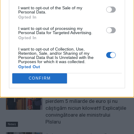
I want to opt-out of the Sale of my
Personal Data.
Opted In
I want to opt-out of processing my
RELATED ARTICLES
Personal Data for Targeted Advertising.
Opted In
Comisia Europeană, după ororile
I want to opt-out of Collection, Use,
comise de PSD-AUR: ”Vom analiza
Retention, Sale, and/or Sharing of my
Personal Data that Is Unrelated with the
cu atenție modificările aduse legii.
Purposes for which it was collected.
Există riscul unor consecințe
Opted Out
financiare”
Main
CONFIRM
Sabotaj grav al PNRR, de către
tabăra anti-europeană PSD-AUR:
pierdem 5 miliarde de euro și nu
câștigăm niciun kilowatt! Explicațiile
convingătoare ale ministrului
Pîslaru
News