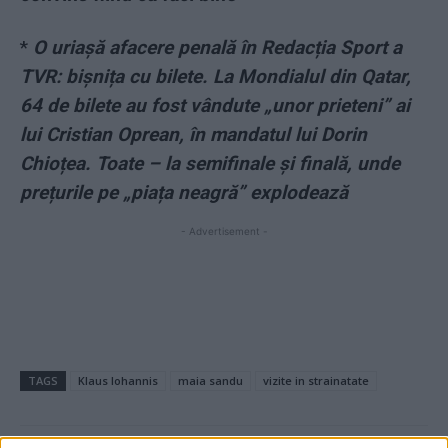
*
O uriașă afacere penală în Redacția Sport a
TVR: bișnița cu bilete. La Mondialul din Qatar,
64 de bilete au fost vândute „unor prieteni” ai
lui Cristian Oprean, în mandatul lui Dorin
Chioțea. Toate – la semifinale și finală, unde
prețurile pe „piața neagră” explodează
- Advertisement -
TAGS
Klaus Iohannis
maia sandu
vizite in strainatate