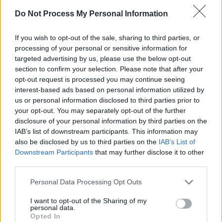
Do Not Process My Personal Information
If you wish to opt-out of the sale, sharing to third parties, or
processing of your personal or sensitive information for
targeted advertising by us, please use the below opt-out
Articolul precedent
Articolul următor
section to confirm your selection. Please note that after your
7 motive pentru a apela la
A căzut primul cap din Mafia
opt-out request is processed you may continue seeing
ajutorul unei firme de
TVR Sport. Oprean, bișnițarul
interest-based ads based on personal information utilized by
curățenie birouri
de bilete, și-a dat demisia ca
us or personal information disclosed to third parties prior to
să scape de cercetarea
your opt-out. You may separately opt-out of the further
disciplinară, dar nu poate
disclosure of your personal information by third parties on the
scăpa de ancheta penală.
IAB’s list of downstream participants. This information may
Panică printre complicii săi:
also be disclosed by us to third parties on the
IAB’s List of
oare îi va „turna”?!
Downstream Participants
that may further disclose it to other
third parties.
Personal Data Processing Opt Outs
Redacţia
I want to opt-out of the Sharing of my
personal data.
Opted In