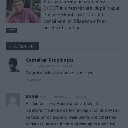
A doua operațiune obscenă a
DIICOT în această vară, după ”cazul
Pașca – Dumbrava”. Un fost
consilier al lui Băsescu a fost
percheziționat și...
News
5 COMENTARII
Camelian Propinațiu
marți, 10 ianuarie 2023 La 14.14
Mogulii cheltuiesc afară mult mai mult.
Răspundeți
Mihai
marți, 10 ianuarie 2023 La 14.25
Am lucrat in rep Moldova doi ani la rind…
Ca istoric ma intreb ce s/ar intimpla ca Moldovenii
sa faca un joc superb. Maia Sandu are cetatenie
romana! Poate candida la presedentia Romaniei…