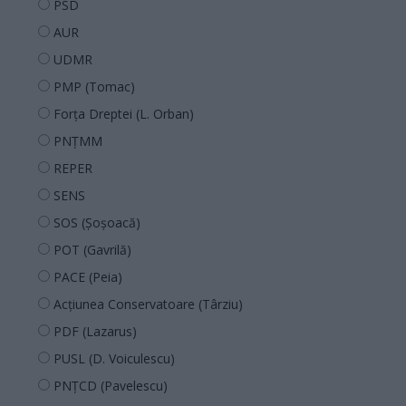
PSD
AUR
UDMR
PMP (Tomac)
Forța Dreptei (L. Orban)
PNȚMM
REPER
SENS
SOS (Șoșoacă)
POT (Gavrilă)
PACE (Peia)
Acțiunea Conservatoare (Târziu)
PDF (Lazarus)
PUSL (D. Voiculescu)
PNȚCD (Pavelescu)