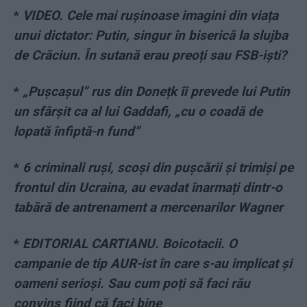
*
VIDEO. Cele mai rușinoase imagini din viața
unui dictator: Putin, singur în biserică la slujba
de Crăciun. În sutană erau preoți sau FSB-iști?
*
„Pușcașul” rus din Donețk îi prevede lui Putin
un sfârșit ca al lui Gaddafi, „cu o coadă de
lopată înfiptă-n fund”
*
6 criminali ruși, scoși din pușcării și trimiși pe
frontul din Ucraina, au evadat înarmați dintr-o
tabără de antrenament a mercenarilor Wagner
*
EDITORIAL CARTIANU. Boicotacii. O
campanie de tip AUR-ist în care s-au implicat și
oameni serioși. Sau cum poți să faci rău
convins fiind că faci bine