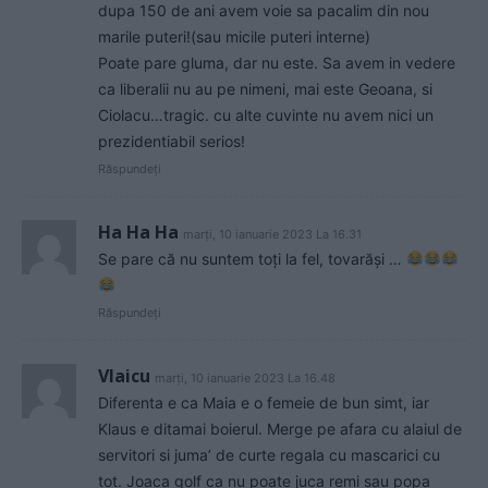
dupa 150 de ani avem voie sa pacalim din nou
marile puteri!(sau micile puteri interne)
Poate pare gluma, dar nu este. Sa avem in vedere
ca liberalii nu au pe nimeni, mai este Geoana, si
Ciolacu…tragic. cu alte cuvinte nu avem nici un
prezidentiabil serios!
Răspundeți
Ha Ha Ha
marți, 10 ianuarie 2023 La 16.31
Se pare că nu suntem toți la fel, tovarăși …
Răspundeți
Vlaicu
marți, 10 ianuarie 2023 La 16.48
Diferenta e ca Maia e o femeie de bun simt, iar
Klaus e ditamai boierul. Merge pe afara cu alaiul de
servitori si juma’ de curte regala cu mascarici cu
tot. Joaca golf ca nu poate juca remi sau popa