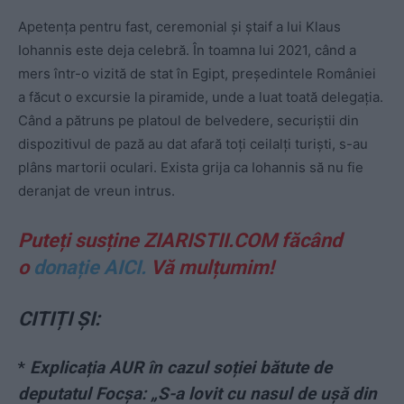
Apetența pentru fast, ceremonial și ștaif a lui Klaus
Iohannis este deja celebră. În toamna lui 2021, când a
mers într-o vizită de stat în Egipt, președintele României
a făcut o excursie la piramide, unde a luat toată delegația.
Când a pătruns pe platoul de belvedere, securiștii din
dispozitivul de pază au dat afară toți ceilalți turiști, s-au
plâns martorii oculari. Exista grija ca Iohannis să nu fie
deranjat de vreun intrus.
Puteți susține ZIARISTII.COM făcând
o
donație AICI.
Vă mulțumim!
CITIȚI ȘI:
*
Explicația AUR în cazul soției bătute de
deputatul Focșa: „S-a lovit cu nasul de ușă din