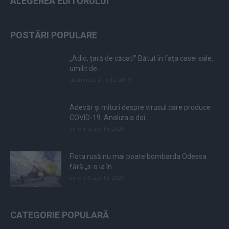
ALEGEREA EDITORULUI
POSTĂRI POPULARE
„Adio, țară de căcat!” Bătut în fața casei sale,
umilit de...
duminică, 21 iulie 2019
Adevăr și mituri despre virusul care produce
COVID-19. Analiza a doi...
vineri, 3 aprilie 2020
Flota rusă nu mai poate bombarda Odessa
fără „s-o ia în...
vineri, 8 aprilie 2022
CATEGORIE POPULARĂ