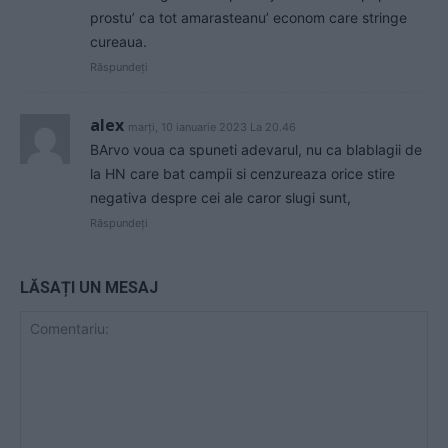
prostu’ ca tot amarasteanu’ econom care stringe
cureaua.
Răspundeți
alex
marți, 10 ianuarie 2023 La 20.46
BArvo voua ca spuneti adevarul, nu ca blablagii de
la HN care bat campii si cenzureaza orice stire
negativa despre cei ale caror slugi sunt,
Răspundeți
LĂSAȚI UN MESAJ