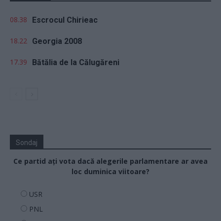
08.38
Escrocul Chirieac
18.22
Georgia 2008
17.39
Bătălia de la Călugăreni
Sondaj
Ce partid ați vota dacă alegerile parlamentare ar avea
loc duminica viitoare?
USR
PNL