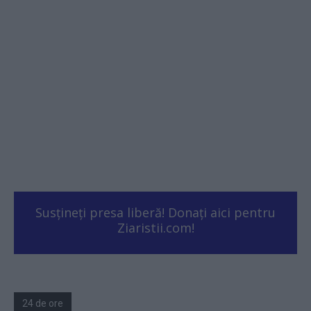
Susțineți presa liberă! Donați aici pentru
Ziaristii.com!
24 de ore