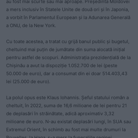
au fost mai scurte sau mai aproape. Președinta Moldovei
a mers inclusiv în Statele Unite de două ori și în Japonia,
a vorbit în Parlamentul European și la Adunarea Generală
a ONU, de la New York.
Cu toate acestea, a tratat cu grijă banul public și bugetul,
cheltuind mai puțin de jumătate din suma alocată inițial
pentru astfel de scopuri. Administrația prezidențială de la
Chișinău a avut la dispoziție 1.052.700 de lei (peste
50.000 de euro), dar a consumat din ei doar 514.403,43
lei (25.000 de euro).
La polul opus este Klaus Iohannis. Șeful statului român a
cheltuit, în 2022, suma de 16,6 milioane de lei pentru 21
de deplasări în străinătate, adică aproximativ 3,32
milioane de euro. N-au existat deplasări lungi, în SUA sau
Extremul Orient, în schimb au fost mai multe drumuri la
Bruxelles, la Haga, s-a mers la funeraliile reginei