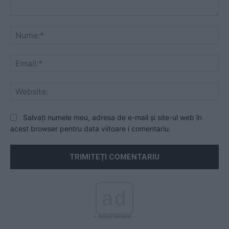
Comentariu:
Nu
Ema
Web
Salvați numele meu, adresa de e-mail și site-ul web în
acest browser pentru data viitoare i comentariu.
ad
- Advertisment -