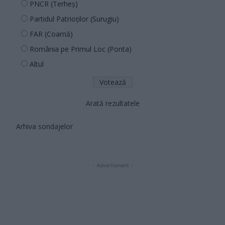
PNCR (Terheș)
Partidul Patrioților (Surugiu)
FAR (Coarnă)
România pe Primul Loc (Ponta)
Altul
Arată rezultatele
Arhiva sondajelor
- Advertisment -