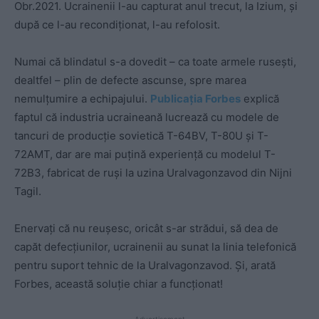
Obr.2021. Ucrainenii l-au capturat anul trecut, la Izium, și
după ce l-au recondiționat, l-au refolosit.
Numai că blindatul s-a dovedit – ca toate armele rusești,
dealtfel – plin de defecte ascunse, spre marea
nemulțumire a echipajului.
Publicația Forbes
explică
faptul că industria ucraineană lucrează cu modele de
tancuri de producție sovietică T-64BV, T-80U și T-
72AMT, dar are mai puțină experiență cu modelul T-
72B3, fabricat de ruși la uzina Uralvagonzavod din Nijni
Tagil.
Enervați că nu reușesc, oricât s-ar strădui, să dea de
capăt defecțiunilor, ucrainenii au sunat la linia telefonică
pentru suport tehnic de la Uralvagonzavod. Și, arată
Forbes, această soluție chiar a funcționat!