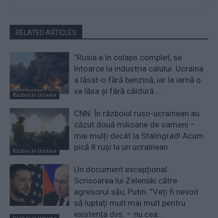
RELATED ARTICLES
”Rusia e în colaps complet, se
întoarce la industria calului. Ucraina
a lăsat-o fără benzină, iar la iarnă o
va lăsa și fără căldură....
Război în Ucraina
CNN: În războiul ruso-ucrainean au
căzut două milioane de oameni –
mai mulți decât la Stalingrad! Acum
pică 8 ruși la un ucrainean
Război în Ucraina
Un document excepțional:
Scrisoarea lui Zelenski către
agresorul său, Putin. ”Veți fi nevoit
să luptați mult mai mult pentru
existența dvs. – nu cea...