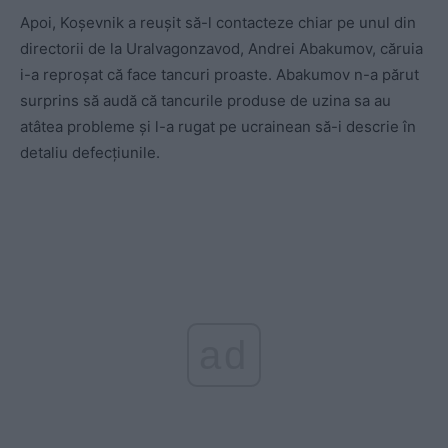
Apoi, Koșevnik a reușit să-l contacteze chiar pe unul din
directorii de la Uralvagonzavod, Andrei Abakumov, căruia
i-a reproșat că face tancuri proaste. Abakumov n-a părut
surprins să audă că tancurile produse de uzina sa au
atâtea probleme și l-a rugat pe ucrainean să-i descrie în
detaliu defecțiunile.
ad