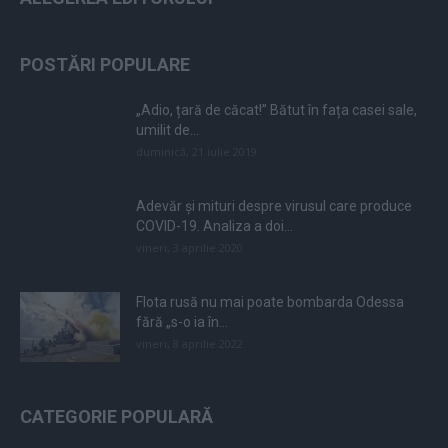
POSTĂRI POPULARE
„Adio, țară de căcat!” Bătut în fața casei sale,
umilit de...
duminică, 21 iulie 2019
Adevăr și mituri despre virusul care produce
COVID-19. Analiza a doi...
vineri, 3 aprilie 2020
Flota rusă nu mai poate bombarda Odessa
fără „s-o ia în...
vineri, 8 aprilie 2022
CATEGORIE POPULARĂ