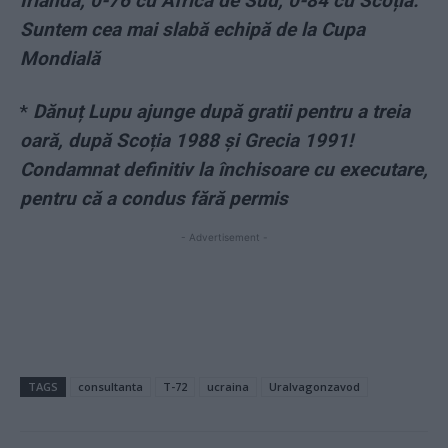
Irlanda, 0-76 cu Africa de Sud, 0-84 cu Scoția.
Suntem cea mai slabă echipă de la Cupa
Mondială
*
Dănuț Lupu ajunge după gratii pentru a treia
oară, după Scoția 1988 și Grecia 1991!
Condamnat definitiv la închisoare cu executare,
pentru că a condus fără permis
- Advertisement -
TAGS
consultanta
T-72
ucraina
Uralvagonzavod