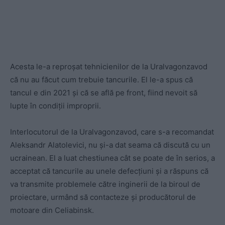
Acesta le-a reproșat tehnicienilor de la Uralvagonzavod
că nu au făcut cum trebuie tancurile. El le-a spus că
tancul e din 2021 și că se află pe front, fiind nevoit să
lupte în condiții improprii.
Interlocutorul de la Uralvagonzavod, care s-a recomandat
Aleksandr Alatolevici, nu și-a dat seama că discută cu un
ucrainean. El a luat chestiunea cât se poate de în serios, a
acceptat că tancurile au unele defecțiuni și a răspuns că
va transmite problemele către inginerii de la biroul de
proiectare, urmând să contacteze și producătorul de
motoare din Celiabinsk.