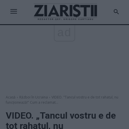
ad
Acasă
Război în Ucraina
VIDEO. "Tancul vostru e de tot rahatul, nu
funcționează!" Cum a reclamat...
VIDEO. „Tancul vostru e de
tot rahatul, nu