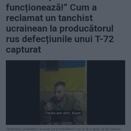
funcționează!” Cum a
reclamat un tanchist
ucrainean la producătorul
rus defecțiunile unui T-72
capturat
Tanchistul ucrainean i-a sunat pe producătorii ruși și le-a spus că fac tancuri