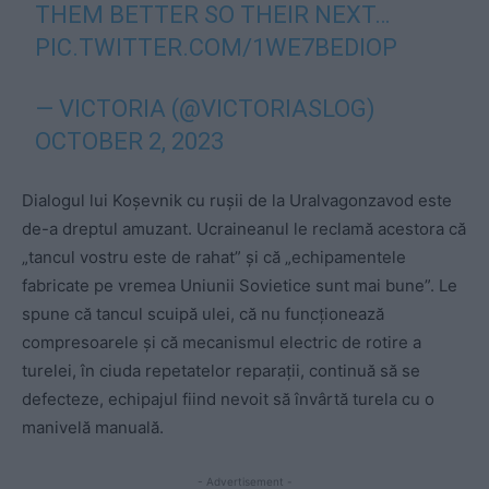
THEM BETTER SO THEIR NEXT…
PIC.TWITTER.COM/1WE7BEDIOP
— VICTORIA (@VICTORIASLOG)
OCTOBER 2, 2023
Dialogul lui Koșevnik cu rușii de la Uralvagonzavod este
de-a dreptul amuzant. Ucraineanul le reclamă acestora că
„tancul vostru este de rahat” și că „echipamentele
fabricate pe vremea Uniunii Sovietice sunt mai bune”. Le
spune că tancul scuipă ulei, că nu funcționează
compresoarele și că mecanismul electric de rotire a
turelei, în ciuda repetatelor reparații, continuă să se
defecteze, echipajul fiind nevoit să învârtă turela cu o
manivelă manuală.
- Advertisement -