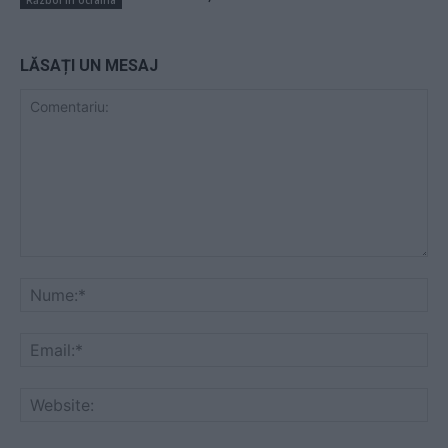
Război în Ucraina
LĂSAȚI UN MESAJ
Comentariu:
Nu
Ema
Web