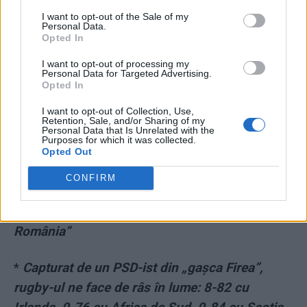
I want to opt-out of the Sale of my
Personal Data.
Opted In
I want to opt-out of processing my
Personal Data for Targeted Advertising.
Opted In
I want to opt-out of Collection, Use,
*
EDITORIAL CARTIANU.
România văzută prin
Retention, Sale, and/or Sharing of my
Personal Data that Is Unrelated with the
portbagajul lui Buzatu
Purposes for which it was collected.
Opted Out
*
Mesajul USR la un eveniment al partidului lui
CONFIRM
Orban: „Facem polul de dreapta. Anul viitor
vom guverna. Vom reforma și moderniza
România”
*
Capturat de un PSD-ist din „gașca Firea”,
rugby-ul ne face de râs în lume: 8-82 cu