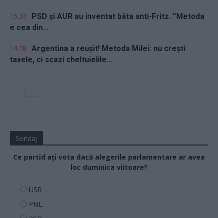
15.33
PSD și AUR au inventat bâta anti-Fritz. ”Metoda
e cea din...
14.18
Argentina a reușit! Metoda Milei: nu crești
taxele, ci scazi cheltuielile...
Sondaj
Ce partid ați vota dacă alegerile parlamentare ar avea
loc duminica viitoare?
USR
PNL