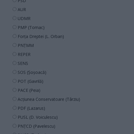
PSD
AUR
UDMR
PMP (Tomac)
Forța Dreptei (L. Orban)
PNȚMM
REPER
SENS
SOS (Șoșoacă)
POT (Gavrilă)
PACE (Peia)
Acțiunea Conservatoare (Târziu)
PDF (Lazarus)
PUSL (D. Voiculescu)
PNȚCD (Pavelescu)