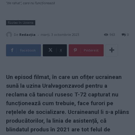
"de rahat", care nu funcționează
Război în Ucraina
-
De
Redacţia
marți, 3 octombrie 2023
963
0
Facebook
X
Pinterest
Un episod filmat, în care un ofițer ucrainean
sună la uzina Uralvagonzavod pentru a
reclama că tancul rusesc T-72 capturat nu
funcționează cum trebuie, face furori pe
rețelele de socializare. Ucraineanul li s-a plâns
producătorilor, la linia de asistență, că
blindatul produs în 2021 are tot felul de