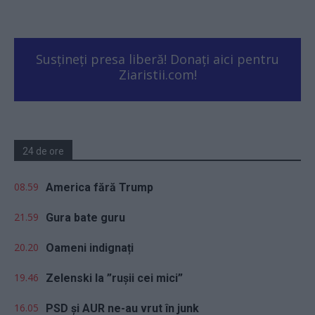
Susțineți presa liberă! Donați aici pentru
Ziaristii.com!
24 de ore
08.59
America fără Trump
21.59
Gura bate guru
20.20
Oameni indignați
19.46
Zelenski la ”rușii cei mici”
16.05
PSD și AUR ne-au vrut în junk