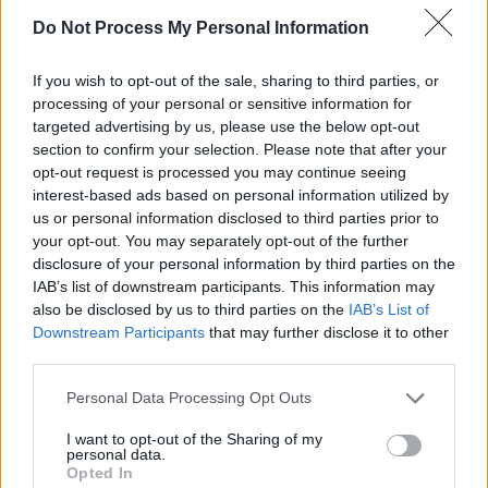
sistem întreg” în Justiția română. „Sistemul
Do Not Process My Personal Information
judiciar” este „într-o structură piramidală, care
If you wish to opt-out of the sale, sharing to third parties, or
să permită controlul absolut”
processing of your personal or sensitive information for
targeted advertising by us, please use the below opt-out
*
Cum arată „reforma administrației”: în 2023,
section to confirm your selection. Please note that after your
opt-out request is processed you may continue seeing
PSD și PNL au angajat la stat câte 21 de
interest-based ads based on personal information utilized by
oameni pe zi! În administrație sunt cu peste
us or personal information disclosed to third parties prior to
your opt-out. You may separately opt-out of the further
50% mai mulți angajați decât în 1990
disclosure of your personal information by third parties on the
IAB’s list of downstream participants. This information may
also be disclosed by us to third parties on the
IAB’s List of
Downstream Participants
that may further disclose it to other
third parties.
Personal Data Processing Opt Outs
ad
I want to opt-out of the Sharing of my
personal data.
Opted In