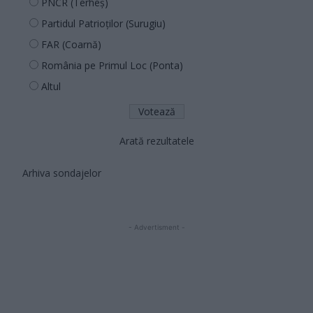
PNCR (Terheș)
Partidul Patrioților (Surugiu)
FAR (Coarnă)
România pe Primul Loc (Ponta)
Altul
Arată rezultatele
Arhiva sondajelor
- Advertisment -