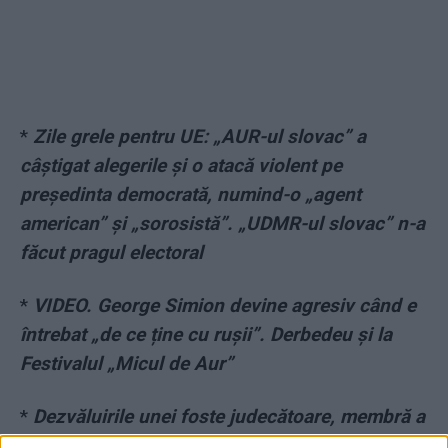
*
Zile grele pentru UE: „AUR-ul slovac” a
câștigat alegerile și o atacă violent pe
președinta democrată, numind-o „agent
american” și „sorosistă”. „UDMR-ul slovac” n-a
făcut pragul electoral
*
VIDEO. George Simion devine agresiv când e
întrebat „de ce ține cu rușii”. Derbedeu și la
Festivalul „Micul de Aur”
*
Dezvăluirile unei foste judecătoare, membră a
CSM: „O mână de oameni ţine în mână un