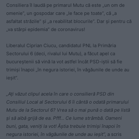
Consiliera îl laudă pe primarul Mutu că este „un om de
omenie”, un gospodar care „le face pe toate”, că „a
asfaltat străzile” şi „a reabilitat blocurile”. Dar și pentru că
„va stârpi epidemia” de coronavirus!
Liberalul Ciprian Ciucu, candidatul PNL la Primăria
Sectorului 6 (deci, rivalul lui Mutu), a făcut apel ca
bucureştenii să vină la vot astfel încât PSD-iștii să fie
trimişi înapoi „în negura istoriei, în văgăunile de unde au
ieşit”.
„Aţi văzut clipul acela în care o consilieră PSD din
Consiliul Local al Sectorului 6 îi cântă o odată primarului
Mutu de la Sectorul 6? Vrea să o mai pună o dată pe listă
şi să aibă grijă de ea. Pfff… Ce lume strâmbă. Oameni
buni, gata, veniţi la vot! Ăştia trebuie trimişi înapoi în
negura istoriei, în văgăunile de unde au ieşit”,
a scris