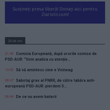
Susțineți presa liberă! Donați aici pentru
Ziaristii.com!
24 de ore
21.40
Comisia Europeană, după ororile comise de
PSD-AUR: ”Vom analiza cu atenție...
19.50
Să vă amintesc cine e Voineag
08.47
Sabotaj grav al PNRR, de către tabăra anti-
europeană PSD-AUR: pierdem 5...
06.44
De ce nu avem baterii