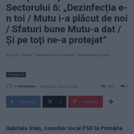
Sectorului 6: „Dezinfecția e-
n toi / Mutu i-a plăcut de noi
/ Sfaturi bune Mutu-a dat /
Și pe toţi ne-a protejat”
PSD-iștii "de la 6": Gabriela Stan (consilieră) - Gabriel Mutu (primar)
Propagandă
-
De
Redacţia
duminică, 14 iunie 2020
1803
2
Facebook
X
Pinterest
Gabriela Stan, consilier local PSD la Primăria