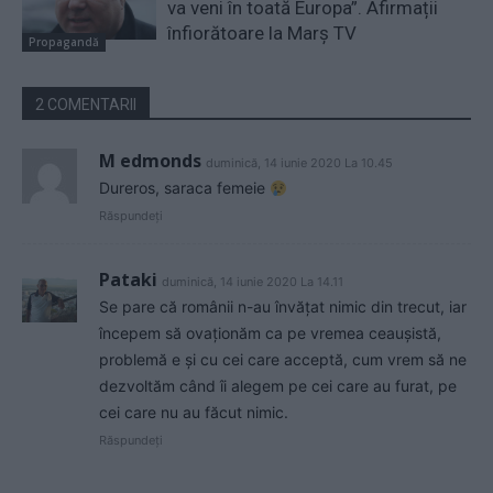
va veni în toată Europa”. Afirmații
înfiorătoare la Marș TV
Propagandă
2 COMENTARII
M edmonds
duminică, 14 iunie 2020 La 10.45
Dureros, saraca femeie
Răspundeți
Pataki
duminică, 14 iunie 2020 La 14.11
Se pare că românii n-au învățat nimic din trecut, iar
începem să ovaționăm ca pe vremea ceaușistă,
problemă e și cu cei care acceptă, cum vrem să ne
dezvoltăm când îi alegem pe cei care au furat, pe
cei care nu au făcut nimic.
Răspundeți