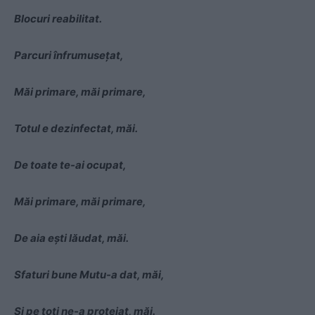
Blocuri reabilitat.
Parcuri înfrumuseţat,
Măi primare, măi primare,
Totul e dezinfectat, măi.
De toate te-ai ocupat,
Măi primare, măi primare,
De aia eşti lăudat, măi.
Sfaturi bune Mutu-a dat, măi,
Și pe toţi ne-a protejat, măi.