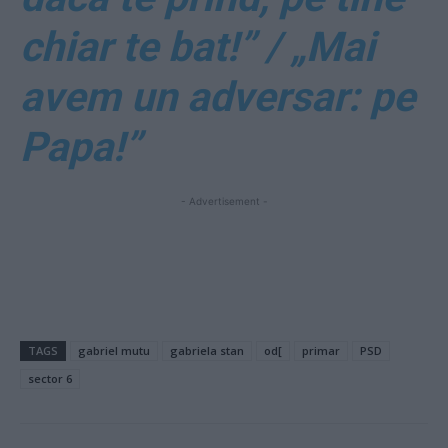
chiar te bat!” / „Mai
avem un adversar: pe
Papa!”
- Advertisement -
TAGS
gabriel mutu
gabriela stan
od[
primar
PSD
sector 6