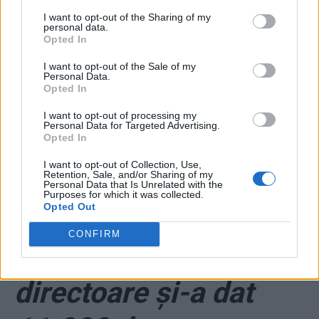
foc la toate autobuzele. Asta a
I want to opt-out of the Sharing of my
personal data.
Opted In
fost înțelegerea!” A fost odată
I want to opt-out of the Sale of my
ca-n povești, a fost în
Personal Data.
Opted In
România: 30 de ani de la
I want to opt-out of processing my
Mineriada din 13-15 iunie
Personal Data for Targeted Advertising.
Opted In
1990
I want to opt-out of Collection, Use,
Retention, Sale, and/or Sharing of my
*
Dezmăț din taxele
Personal Data that Is Unrelated with the
Purposes for which it was collected.
Opted Out
pentru domeniile de
CONFIRM
internet .ro: fosta
directoare și-a dat