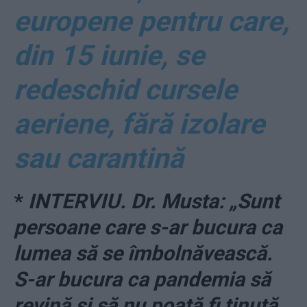
europene pentru care,
din 15 iunie, se
redeschid cursele
aeriene, fără izolare
sau carantină
*
INTERVIU. Dr. Musta: „Sunt
persoane care s-ar bucura ca
lumea să se îmbolnăvească.
S-ar bucura ca pandemia să
revină și să nu poată fi ținută