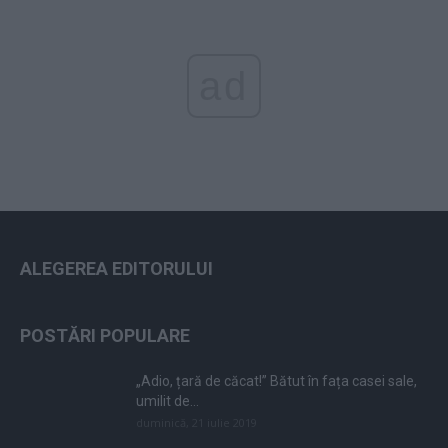
ad
ALEGEREA EDITORULUI
POSTĂRI POPULARE
„Adio, țară de căcat!” Bătut în fața casei sale,
umilit de...
duminică, 21 iulie 2019