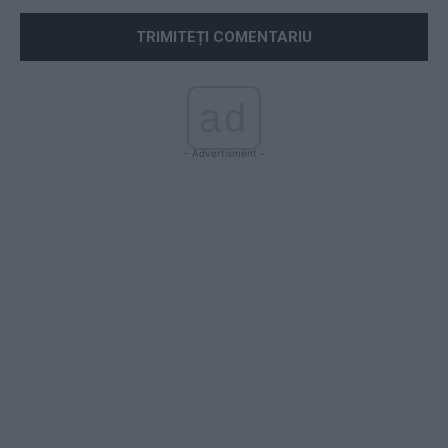
ad
- Advertisment -