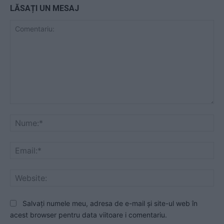
LĂSAȚI UN MESAJ
Comentariu:
Nu
Ema
Web
Salvați numele meu, adresa de e-mail și site-ul web în
acest browser pentru data viitoare i comentariu.