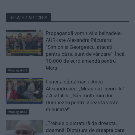
RELATED ARTICLES
Propagandă vomitivă a beizadelei
AUR-iste Alexandra Păcuraru:
”Simion şi Georgescu, atacaţi
pentru că nu sunt de vânzare”. Încă
10.000 de euro amendă pentru
Marș...
Propagandă
Fericita săptămânii: Anca
Alexandrescu. „Mi-au dat lacrimile”
/ Aliatul ei: „Să-i mulțumim lui
Dumnezeu pentru această veste
minunată!”
Propagandă
„Trebuie o dictatură de dreapta,
doamnă! Dictatura de dreapta care