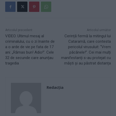
Articolul precedent
Articolul următor
VIDEO. Ultimul mesaj al
Cerință fermă la mitingul lui
criminalului, cu o zi înainte de
Cataramă, care contesta
a o arde de vie pe fata de 17
pericolul virusuluit: “Vrem
ani: „Rămas bun! Adio!”. Cele
păcănele!”. Cei mai mulți
32 de secunde care anunțau
manifestanți s-au protejat cu
tragedia
măști și au păstrat distanța
Redacţia