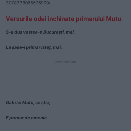
3078338065576909/
Versurile odei închinate primarului Mutu
S-a dus vestea-n Bucureşti, măi,
La şase-i primar isteţ, măi,
- Advertisement -
Gabriel Mutu, se ştie,
E primar de omenie.