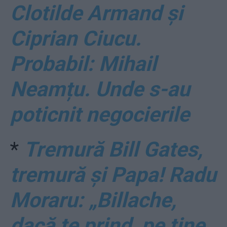
Clotilde Armand și
Ciprian Ciucu.
Probabil: Mihail
Neamțu. Unde s-au
poticnit negocierile
*
Tremură Bill Gates,
tremură și Papa! Radu
Moraru: „Billache,
dacă te prind, pe tine