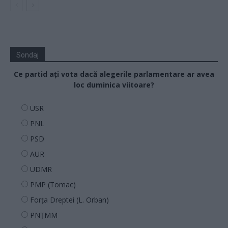
Sondaj
Ce partid ați vota dacă alegerile parlamentare ar avea
loc duminica viitoare?
USR
PNL
PSD
AUR
UDMR
PMP (Tomac)
Forța Dreptei (L. Orban)
PNȚMM