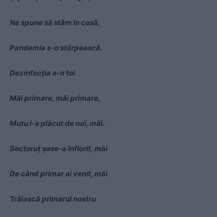
Ne spune să stăm în casă,
Pandemia s-o stârpească.
Dezinfecția e-n toi
Măi primare, măi primare,
Mutu i-a plăcut de noi, măi.
Sectoruț șase-a înflorit, măi
De când primar ai venit, măi
Trăiască primarul nostru