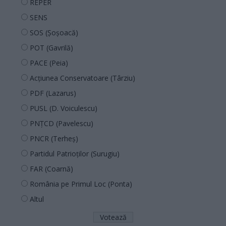
REPER
SENS
SOS (Șoșoacă)
POT (Gavrilă)
PACE (Peia)
Acțiunea Conservatoare (Târziu)
PDF (Lazarus)
PUSL (D. Voiculescu)
PNȚCD (Pavelescu)
PNCR (Terheș)
Partidul Patrioților (Surugiu)
FAR (Coarnă)
România pe Primul Loc (Ponta)
Altul