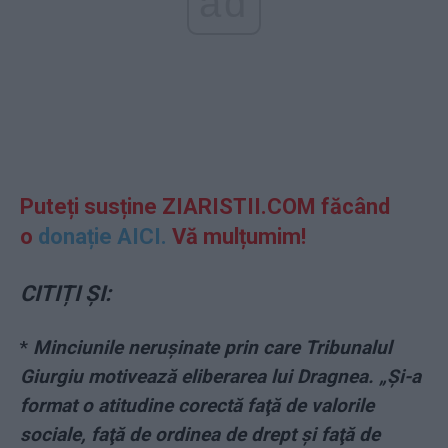
ad
Puteți susține ZIARISTII.COM făcând
o
donație AICI.
Vă mulțumim!
CITIȚI ȘI:
*
Minciunile nerușinate prin care Tribunalul
Giurgiu motivează eliberarea lui Dragnea. „Și-a
format o atitudine corectă faţă de valorile
sociale, faţă de ordinea de drept şi faţă de