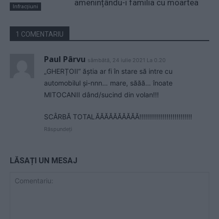
amenințându-i familia cu moartea
Infracțiuni
1 COMENTARIU
Paul Pârvu
sâmbătă, 24 iulie 2021 La 0.20
„GHERȚOII” ăștia ar fi în stare să intre cu
automobilul și-nnn… mare, săăă… înoate
MITOCANII dând/sucind din volan!!!
SCÂRBĂ TOTALĂĂĂĂĂĂĂĂĂĂ!!!!!!!!!!!!!!!!!!!!!!!!!!!
Răspundeți
LĂSAȚI UN MESAJ