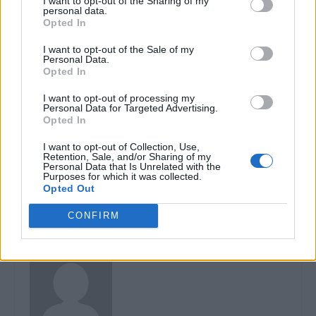
I want to opt-out of the Sharing of my
personal data.
Opted In
I want to opt-out of the Sale of my
Personal Data.
Opted In
Articolul precedent
Articolul următor
I want to opt-out of processing my
Personal Data for Targeted Advertising.
VIDEO. Prinde contur A0 –
Cozmin Gușă a fost eliminat
Opted In
Autostrada de Centură a
din patronatul Realitatea Plus!
Capitalei. Va avea 101 km și
Avea 49,5%, acum are
I want to opt-out of Collection, Use,
Retention, Sale, and/or Sharing of my
va fi un inel complet, în
0,125%! Noua „jupână” e
Personal Data that Is Unrelated with the
exteriorul actualei Șosele de
Alexandra Păcuraru, cu
Purposes for which it was collected.
Centură
99,75%
Opted Out
CONFIRM
Redacţia