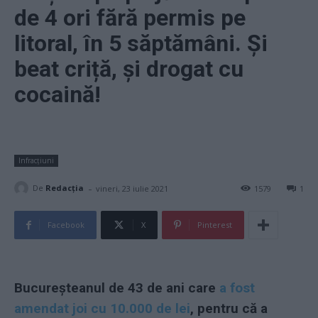
de 4 ori fără permis pe
litoral, în 5 săptămâni. Și
beat criță, și drogat cu
cocaină!
Infracțiuni
-
De
Redacţia
vineri, 23 iulie 2021
1579
1
Facebook
X
Pinterest
Bucureșteanul de 43 de ani care
a fost
amendat joi cu 10.000 de lei
, pentru că a