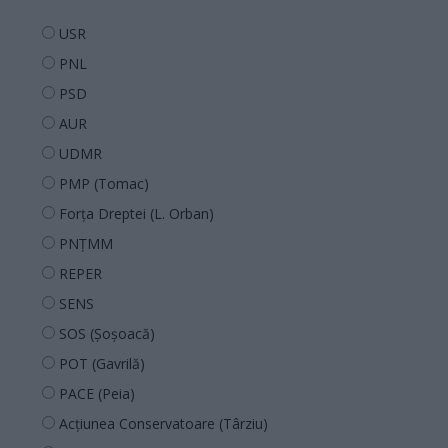
USR
PNL
PSD
AUR
UDMR
PMP (Tomac)
Forța Dreptei (L. Orban)
PNȚMM
REPER
SENS
SOS (Șoșoacă)
POT (Gavrilă)
PACE (Peia)
Acțiunea Conservatoare (Târziu)