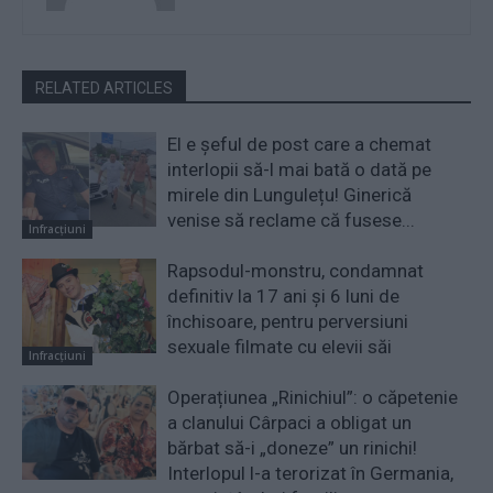
RELATED ARTICLES
El e șeful de post care a chemat
interlopii să-l mai bată o dată pe
mirele din Lungulețu! Ginerică
venise să reclame că fusese...
Infracțiuni
Rapsodul-monstru, condamnat
definitiv la 17 ani și 6 luni de
închisoare, pentru perversiuni
sexuale filmate cu elevii săi
Infracțiuni
Operațiunea „Rinichiul”: o căpetenie
a clanului Cârpaci a obligat un
bărbat să-i „doneze” un rinichi!
Interlopul l-a terorizat în Germania,