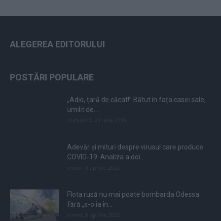
ALEGEREA EDITORULUI
POSTĂRI POPULARE
„Adio, țară de căcat!” Bătut în fața casei sale,
umilit de...
duminică, 21 iulie 2019
Adevăr și mituri despre virusul care produce
COVID-19. Analiza a doi...
vineri, 3 aprilie 2020
Flota rusă nu mai poate bombarda Odessa
fără „s-o ia în...
vineri, 8 aprilie 2022