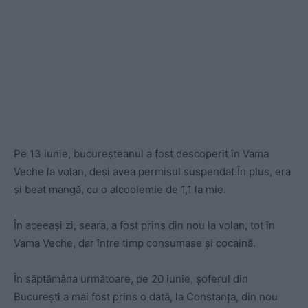
Pe 13 iunie, bucureşteanul a fost descoperit în Vama
Veche la volan, deşi avea permisul suspendat.În plus, era
și beat mangă, cu o alcoolemie de 1,1 la mie.
În aceeaşi zi, seara, a fost prins din nou la volan, tot în
Vama Veche, dar între timp consumase şi cocaină.
În săptămâna următoare, pe 20 iunie, şoferul din
Bucureşti a mai fost prins o dată, la Constanţa, din nou