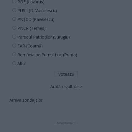
PDF (Lazarus)
PUSL (D. Voiculescu)
PNȚCD (Pavelescu)
PNCR (Terheș)
Partidul Patrioților (Surugiu)
FAR (Coarnă)
România pe Primul Loc (Ponta)
Altul
Arată rezultatele
Arhiva sondajelor
- Advertisment -