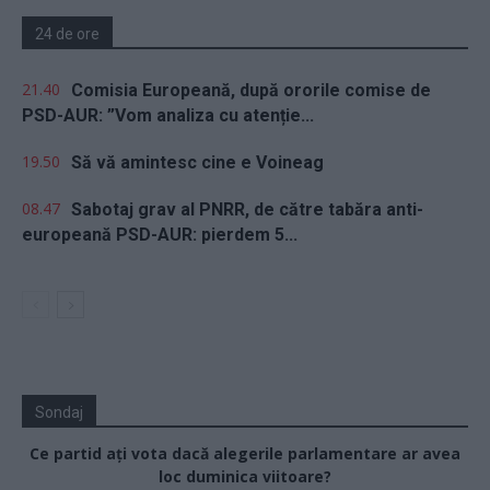
24 de ore
21.40
Comisia Europeană, după ororile comise de
PSD-AUR: ”Vom analiza cu atenție...
19.50
Să vă amintesc cine e Voineag
08.47
Sabotaj grav al PNRR, de către tabăra anti-
europeană PSD-AUR: pierdem 5...
Sondaj
Ce partid ați vota dacă alegerile parlamentare ar avea
loc duminica viitoare?