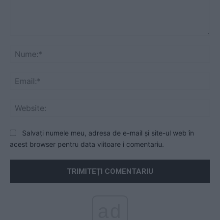
Comentariu:
Nu
Ema
Web
Salvați numele meu, adresa de e-mail și site-ul web în
acest browser pentru data viitoare i comentariu.
ad