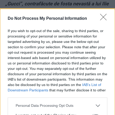
„Gucci”, contrafăcute de fosta nevastă a lui Ilie
Năstase. Țeapă: n-au protejat-o de Covid!
Do Not Process My Personal Information
*
Radu Moraru, amendat pentru fantasmele cu
If you wish to opt-out of the sale, sharing to third parties, or
teste anti-Covid prin „bețișoare băgate în
processing of your personal or sensitive information for
fund”. „Vor să ia teste din anus. E
targeted advertising by us, please use the below opt-out
sodomizare!”
section to confirm your selection. Please note that after your
opt-out request is processed you may continue seeing
- Advertisement -
interest-based ads based on personal information utilized by
us or personal information disclosed to third parties prior to
your opt-out. You may separately opt-out of the further
disclosure of your personal information by third parties on the
IAB’s list of downstream participants. This information may
also be disclosed by us to third parties on the
IAB’s List of
Downstream Participants
that may further disclose it to other
third parties.
TAGS
beat
drogat
fără permis
mașină pe plajă
recidivist
Saturn
Personal Data Processing Opt Outs