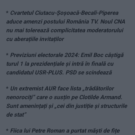
*
Cvartetul Ciutacu-Șoșoacă-Becali-Piperea
aduce amenzi postului România TV. Noul CNA
nu mai tolerează complicitatea moderatorului
cu aberațiile invitaților
*
Previziuni electorale 2024: Emil Boc câștigă
turul 1 la prezidențiale și intră în finală cu
candidatul USR-PLUS. PSD se scindează
*
Un extremist AUR face lista „trădătorilor
nenorociți” care o susțin pe Clotilde Armand.
Sunt amenințați și „cei din justiție și structurile
de stat”
*
Fiica lui Petre Roman a purtat măști de fițe