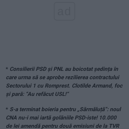
ad
*
Consilierii PSD și PNL au boicotat ședința în
care urma să se aprobe rezilierea contractului
Sectorului 1 cu Romprest. Clotilde Armand, foc
și pară: “Au refăcut USL!“
*
S-a terminat boieria pentru „Sărmăluță”: noul
CNA nu-i mai iartă golăniile PSD-iste! 10.000
de lei amendă pentru două emisiuni de la TVR