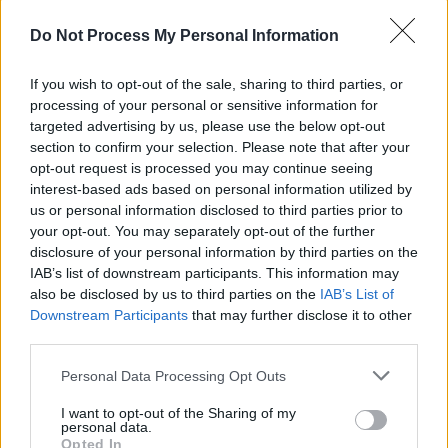
Do Not Process My Personal Information
* Sri Lanka din casa lui Rareş Bogdan. „Bona
If you wish to opt-out of the sale, sharing to third parties, or
noastră are o piele extrem de neagră. Copiii
processing of your personal or sensitive information for
sunt foarte fericiţi”
targeted advertising by us, please use the below opt-out
section to confirm your selection. Please note that after your
opt-out request is processed you may continue seeing
* VIDEO. A apărut echipamentul de scufundare
interest-based ads based on personal information utilized by
care permite respiraţia sub apă pe durată
us or personal information disclosed to third parties prior to
your opt-out. You may separately opt-out of the further
nelimitată
disclosure of your personal information by third parties on the
IAB’s list of downstream participants. This information may
* De ce un „blat” PNL-PSD ar fi bun pentru
also be disclosed by us to third parties on the
IAB’s List of
Downstream Participants
that may further disclose it to other
România
third parties.
* Astupaţi-vă urechile! Azi e ziua în care PSD-
Personal Data Processing Opt Outs
iştii citesc de la tribună cea mai nesimţită
I want to opt-out of the Sharing of my
moţiune de cenzură
personal data.
Opted In