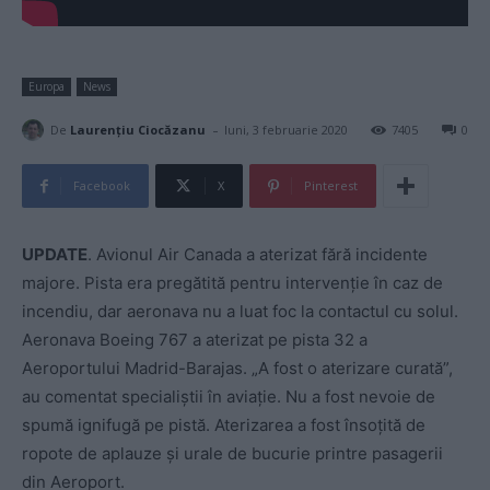
Europa
News
-
De
Laurențiu Ciocăzanu
luni, 3 februarie 2020
7405
0
Facebook
X
Pinterest
UPDATE
. Avionul Air Canada a aterizat fără incidente
majore. Pista era pregătită pentru intervenţie în caz de
incendiu, dar aeronava nu a luat foc la contactul cu solul.
Aeronava Boeing 767 a aterizat pe pista 32 a
Aeroportului Madrid-Barajas. „A fost o aterizare curată”,
au comentat specialiştii în aviaţie. Nu a fost nevoie de
spumă ignifugă pe pistă. Aterizarea a fost însoţită de
ropote de aplauze şi urale de bucurie printre pasagerii
din Aeroport.