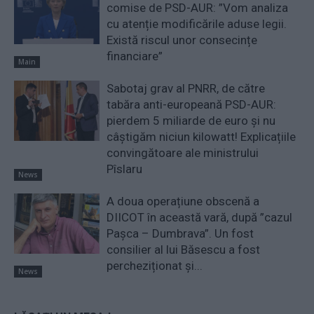
comise de PSD-AUR: ”Vom analiza
cu atenție modificările aduse legii.
Există riscul unor consecințe
financiare”
Main
Sabotaj grav al PNRR, de către
tabăra anti-europeană PSD-AUR:
pierdem 5 miliarde de euro și nu
câștigăm niciun kilowatt! Explicațiile
convingătoare ale ministrului
Pîslaru
News
A doua operațiune obscenă a
DIICOT în această vară, după ”cazul
Pașca – Dumbrava”. Un fost
consilier al lui Băsescu a fost
percheziționat și...
News