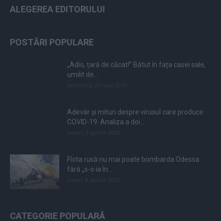
ALEGEREA EDITORULUI
POSTĂRI POPULARE
„Adio, țară de căcat!” Bătut în fața casei sale,
umilit de...
duminică, 21 iulie 2019
Adevăr și mituri despre virusul care produce
COVID-19. Analiza a doi...
vineri, 3 aprilie 2020
Flota rusă nu mai poate bombarda Odessa
fără „s-o ia în...
vineri, 8 aprilie 2022
CATEGORIE POPULARĂ