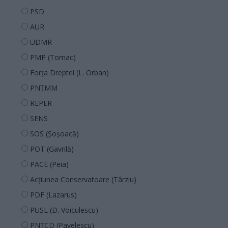
PSD
AUR
UDMR
PMP (Tomac)
Forța Dreptei (L. Orban)
PNȚMM
REPER
SENS
SOS (Șoșoacă)
POT (Gavrilă)
PACE (Peia)
Acțiunea Conservatoare (Târziu)
PDF (Lazarus)
PUSL (D. Voiculescu)
PNȚCD (Pavelescu)