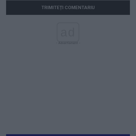
ad
- Advertisment -