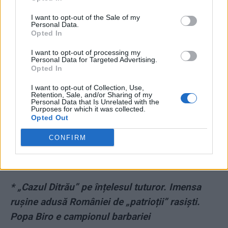
* Descoperirea despre marele scriitor Gabriel
I want to opt-out of the Sale of my
Personal Data.
García Márquez, laureat Nobel, devenit
Opted In
scenarist de film în „Castelul lui Dracula”
I want to opt-out of processing my
Personal Data for Targeted Advertising.
Opted In
* De ce se goleşte România. „Acasă suntem
străini în propria noastră ţară”. Aviz şi „orbilor”
I want to opt-out of Collection, Use,
Retention, Sale, and/or Sharing of my
Personal Data that Is Unrelated with the
din cazul Ditrău-Sri Lanka!
Purposes for which it was collected.
Opted Out
* SONDAJ. Liberalii, de neoprit: PNL se apropie
CONFIRM
de 50%! Ascensiune şi pentru USR-PLUS.
Partidele lui Ponta şi Tăriceanu se duc la vale
* „Cazul Ditrău” pe înțelesul tuturor. Imensa
rușine adusă României de „patrioții” rasiști.
Popa Biro e campionul barbariei