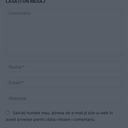
LĂSAȚI UN MESAJ
Comentariu:
Nu
Ema
Web
Salvați numele meu, adresa de e-mail și site-ul web în
acest browser pentru data viitoare i comentariu.