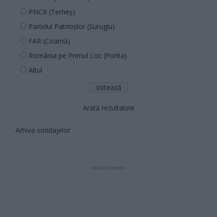
PNCR (Terheș)
Partidul Patrioților (Surugiu)
FAR (Coarnă)
România pe Primul Loc (Ponta)
Altul
Arată rezultatele
Arhiva sondajelor
- Advertisment -