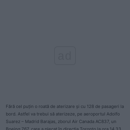
ad
Fără cel puțin o roată de aterizare și cu 128 de pasageri la
bord. Astfel va trebui să aterizeze, pe aeroportul Adolfo
Suarez – Madrid Barajas, zborul Air Canada AC837, un
Boeing 767, care a plecat în direcția Toronto la ora 14.33