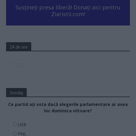
Susțineți presa liberă! Donați aici pentru
Ziaristii.com!
24 de ore
Sondaj
Ce partid ați vota dacă alegerile parlamentare ar avea
loc duminica viitoare?
USR
PNL