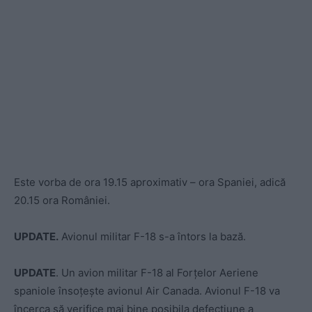
Este vorba de ora 19.15 aproximativ – ora Spaniei, adică
20.15 ora României.
UPDATE.
Avionul militar F-18 s-a întors la bază.
UPDATE
. Un avion militar F-18 al Forțelor Aeriene
spaniole însoțește avionul Air Canada. Avionul F-18 va
încerca să verifice mai bine posibila defecțiune a