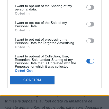
I want to opt-out of the Sharing of my
Drept urmare, după trecerea în revistă, toate aceste
personal data.
lucruri ultramoderne cu tablete și navigație GPS au fost
Opted In
scoase și aruncate departe, în APC-uri (transportoare
I want to opt-out of the Sale of my
blindate – n. red.), și uitate în siguranță PENTRU
Personal Data.
Opted In
VEȘNICIE.
I want to opt-out of processing my
Personal Data for Targeted Advertising.
Multe au fost arse în acele coloane nebunești (în nordul
Opted In
Ucrainei) în primăvara anului 2022, pentru că nimeni, nici
I want to opt-out of Collection, Use,
măcar comandanții de batalion, nu știa cum să folosească
Retention, Sale, and/or Sharing of my
aceste echipamente.
Personal Data that Is Unrelated with the
Purposes for which it was collected.
Opted Out
Exact aceeași situație s-a întâmplat și cu plutoanele
CONFIRM
antitanc.
Acestea au fost organizate în ajunul războiului, au fost
trimise la depozit și au fost dotate cu lansatoare de
rachete antitanc Kornet nou-nouțe, care, spre deosebire