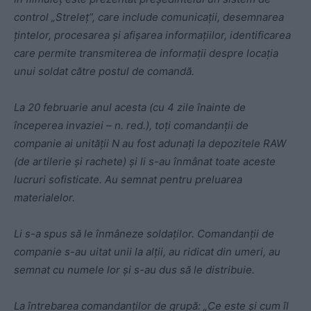
control „Streleț”, care include comunicații, desemnarea
țintelor, procesarea și afișarea informațiilor, identificarea
care permite transmiterea de informații despre locația
unui soldat către postul de comandă.
La 20 februarie anul acesta (cu 4 zile înainte de
începerea invaziei – n. red.), toți comandanții de
companie ai unității N au fost adunați la depozitele RAW
(de artilerie și rachete) și li s-au înmânat toate aceste
lucruri sofisticate. Au semnat pentru preluarea
materialelor.
Li s-a spus să le înmâneze soldaților. Comandanții de
companie s-au uitat unii la alții, au ridicat din umeri, au
semnat cu numele lor și s-au dus să le distribuie.
La întrebarea comandanților de grupă: „Ce este și cum îl