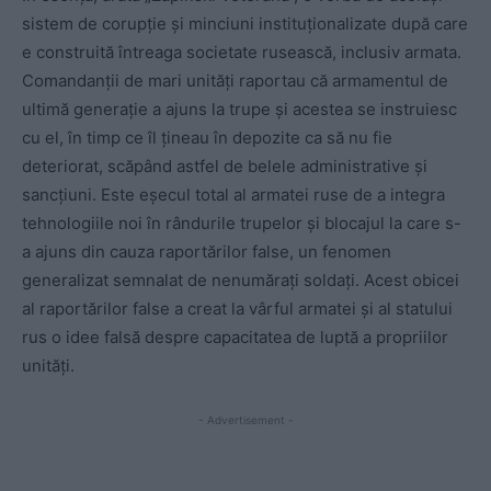
sistem de corupție și minciuni instituționalizate după care
e construită întreaga societate rusească, inclusiv armata.
Comandanții de mari unități raportau că armamentul de
ultimă generație a ajuns la trupe și acestea se instruiesc
cu el, în timp ce îl țineau în depozite ca să nu fie
deteriorat, scăpând astfel de belele administrative și
sancțiuni. Este eșecul total al armatei ruse de a integra
tehnologiile noi în rândurile trupelor și blocajul la care s-
a ajuns din cauza raportărilor false, un fenomen
generalizat semnalat de nenumărați soldați. Acest obicei
al raportărilor false a creat la vârful armatei și al statului
rus o idee falsă despre capacitatea de luptă a propriilor
unități.
- Advertisement -