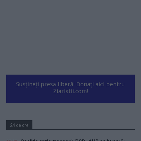
Susțineți presa liberă! Donați aici pentru
Ziaristii.com!
24 de ore