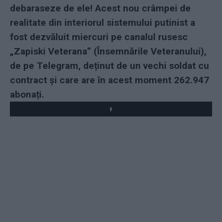
debaraseze de ele! Acest nou crâmpei de
realitate din interiorul sistemului putinist a
fost dezvăluit miercuri pe canalul rusesc
„Zapiski Veterana” (Însemnările Veteranului),
de pe Telegram, deținut de un vechi soldat cu
contract și care are în acest moment 262.947
abonați.
Play