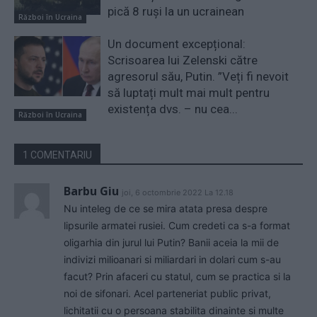
pică 8 ruși la un ucrainean
Război în Ucraina
Un document excepțional:
Scrisoarea lui Zelenski către
agresorul său, Putin. ”Veți fi nevoit
să luptați mult mai mult pentru
existența dvs. – nu cea...
Război în Ucraina
1 COMENTARIU
Barbu Giu
joi, 6 octombrie 2022 La 12.18
Nu inteleg de ce se mira atata presa despre
lipsurile armatei rusiei. Cum credeti ca s-a format
oligarhia din jurul lui Putin? Banii aceia la mii de
indivizi milioanari si miliardari in dolari cum s-au
facut? Prin afaceri cu statul, cum se practica si la
noi de sifonari. Acel parteneriat public privat,
lichitatii cu o persoana stabilita dinainte si multe