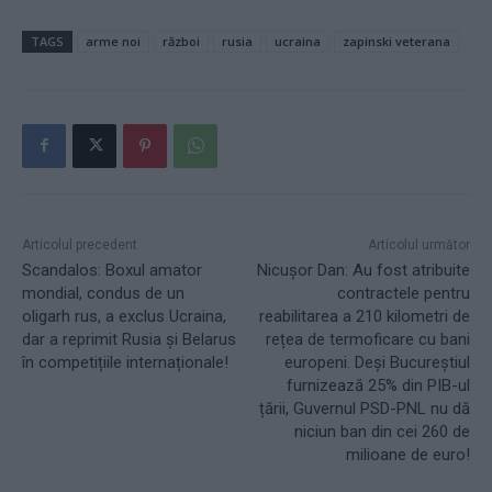
TAGS
arme noi
război
rusia
ucraina
zapinski veterana
Articolul precedent
Articolul următor
Scandalos: Boxul amator
Nicușor Dan: Au fost atribuite
mondial, condus de un
contractele pentru
oligarh rus, a exclus Ucraina,
reabilitarea a 210 kilometri de
dar a reprimit Rusia și Belarus
rețea de termoficare cu bani
în competițiile internaționale!
europeni. Deși Bucureștiul
furnizează 25% din PIB-ul
țării, Guvernul PSD-PNL nu dă
niciun ban din cei 260 de
milioane de euro!