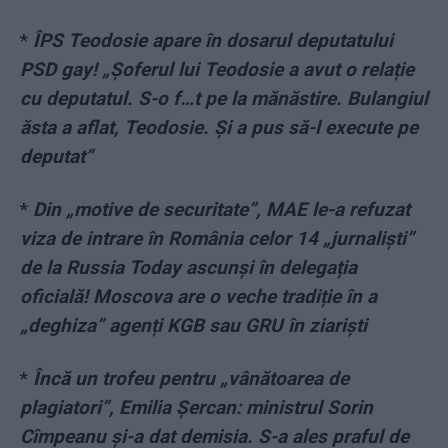
*
ÎPS Teodosie apare în dosarul deputatului
PSD gay! „Șoferul lui Teodosie a avut o relație
cu deputatul. S-o f…t pe la mănăstire. Bulangiul
ăsta a aflat, Teodosie. Și a pus să-l execute pe
deputat”
*
Din „motive de securitate”, MAE le-a refuzat
viza de intrare în România celor 14 „jurnaliști”
de la Russia Today ascunși în delegația
oficială! Moscova are o veche tradiție în a
„deghiza” agenți KGB sau GRU în ziariști
*
Încă un trofeu pentru „vânătoarea de
plagiatori”, Emilia Șercan: ministrul Sorin
Cîmpeanu și-a dat demisia. S-a ales praful de