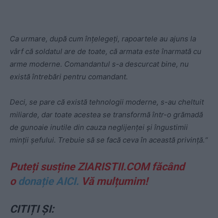
Ca urmare, după cum înțelegeți, rapoartele au ajuns la
vârf că soldatul are de toate, că armata este înarmată cu
arme moderne. Comandantul s-a descurcat bine, nu
există întrebări pentru comandant.
Deci, se pare că există tehnologii moderne, s-au cheltuit
miliarde, dar toate acestea se transformă într-o grămadă
de gunoaie inutile din cauza neglijenței și îngustimii
minții șefului. Trebuie să se facă ceva în această privință.“
Puteți susține ZIARISTII.COM făcând
o
donație AICI.
Vă mulțumim!
CITIȚI ȘI: