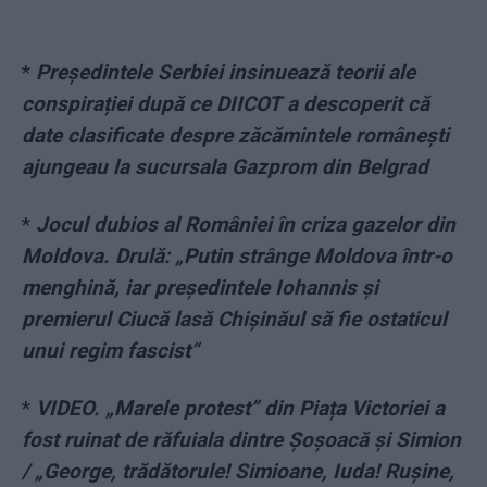
*
Președintele Serbiei insinuează teorii ale
conspirației după ce DIICOT a descoperit că
date clasificate despre zăcămintele românești
ajungeau la sucursala Gazprom din Belgrad
*
Jocul dubios al României în criza gazelor din
Moldova. Drulă: „Putin strânge Moldova într-o
menghină, iar președintele Iohannis și
premierul Ciucă lasă Chișinăul să fie ostaticul
unui regim fascist“
*
VIDEO. „Marele protest” din Piața Victoriei a
fost ruinat de răfuiala dintre Șoșoacă și Simion
/ „George, trădătorule! Simioane, Iuda! Rușine,