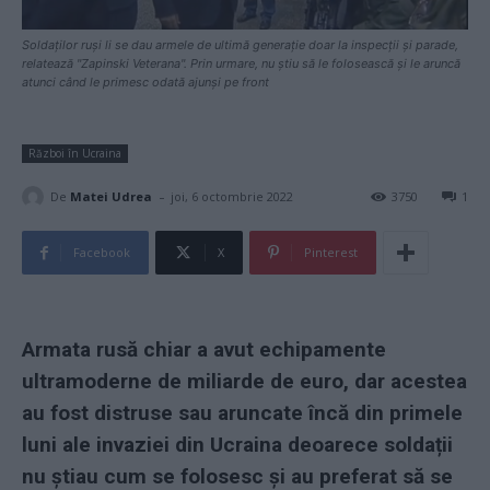
Soldaților ruși li se dau armele de ultimă generație doar la inspecții și parade,
relatează "Zapinski Veterana". Prin urmare, nu știu să le folosească și le aruncă
atunci când le primesc odată ajunși pe front
Război în Ucraina
-
De
Matei Udrea
joi, 6 octombrie 2022
3750
1
Facebook
X
Pinterest
Armata rusă chiar a avut echipamente
ultramoderne de miliarde de euro, dar acestea
au fost distruse sau aruncate încă din primele
luni ale invaziei din Ucraina deoarece soldații
nu știau cum se folosesc și au preferat să se