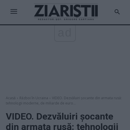
ad
Acasă
Război în Ucraina
VIDEO. Dezvăluiri șocante din armata rusă:
tehnologii moderne, de miliarde de euro...
VIDEO. Dezvăluiri șocante
din armata rusă: tehnologii