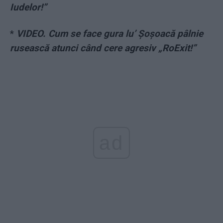
Iudelor!”
*
VIDEO. Cum se face gura lu’ Șoșoacă pâlnie
rusească atunci când cere agresiv „RoExit!”
ad