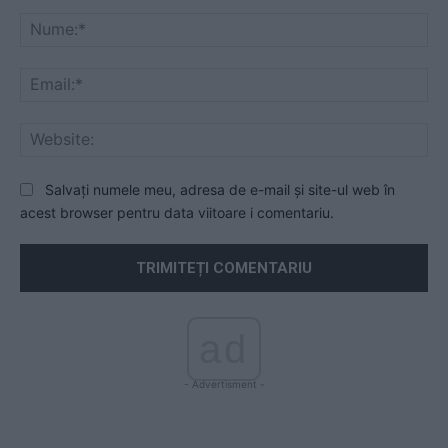
Comentariu:
Nu
Ema
Web
Salvați numele meu, adresa de e-mail și site-ul web în
acest browser pentru data viitoare i comentariu.
ad
- Advertisment -