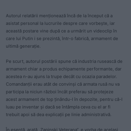
Autorul relatării menționează încă de la început că a
asistat personal la lucrurile despre care vorbește, iar
această postare vine după ce a urmărit un videoclip în
care lui Putin i se prezintă, într-o fabrică, armament de
ultimă generație.
Pe scurt, autorul postării spune că industria rusească de
armament chiar a produs echipamente performante, dar
acestea n-au ajuns la trupe decât cu ocazia paradelor.
Comandanții erau atât de convinși că armata rusă nu va
participa la niciun război încât preferau să protejeze
acest armament de top ținându-l în depozite, pentru că-l
luau pe inventar și dacă se întâmpla ceva cu el ar fi
trebuit apoi să dea explicații pe linie administrativă.
În esență, arată „Zapinski Veterana“, e vorba de același