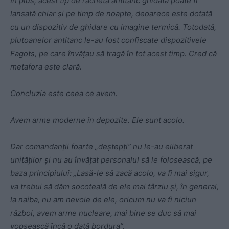
În plus, acest tip de rachetă antitanc ghidată poate fi
lansată chiar și pe timp de noapte, deoarece este dotată
cu un dispozitiv de ghidare cu imagine termică. Totodată,
plutoanelor antitanc le-au fost confiscate dispozitivele
Fagots, pe care învățau să tragă în tot acest timp. Cred că
metafora este clară.
Concluzia este ceea ce avem.
Avem arme moderne în depozite. Ele sunt acolo.
Dar comandanții foarte „deștepți” nu le-au eliberat
unităților și nu au învățat personalul să le folosească, pe
baza principiului: „Lasă-le să zacă acolo, va fi mai sigur,
va trebui să dăm socoteală de ele mai târziu și, în general,
la naiba, nu am nevoie de ele, oricum nu va fi niciun
război, avem arme nucleare, mai bine se duc să mai
vopsească încă o dată bordura”.