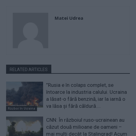
Matei Udrea
RELATED ARTICLES
”Rusia e în colaps complet, se
întoarce la industria calului. Ucraina
a lăsat-o fără benzină, iar la iarnă o
va lăsa și fără căldură....
Război în Ucraina
CNN: În războiul ruso-ucrainean au
căzut două milioane de oameni –
mai mulți decât la Stalingrad! Acum