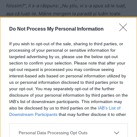
folosim?”, li s-a răspuns: „Nu știu, vi s-a spus să le luați,
așa că luați-le. Mâine mergem la paradă și luăm toate
lucrurile astea cu noi (pe 23 februarie este Ziua Armatei
Do Not Process My Personal Information
Roșii, sărbătorită cu fast în Rusia – n. red.)”.
If you wish to opt-out of the sale, sharing to third parties, or
processing of your personal or sensitive information for
targeted advertising by us, please use the below opt-out
section to confirm your selection. Please note that after your
opt-out request is processed you may continue seeing
interest-based ads based on personal information utilized by
us or personal information disclosed to third parties prior to
ad
your opt-out. You may separately opt-out of the further
disclosure of your personal information by third parties on the
IAB’s list of downstream participants. This information may
also be disclosed by us to third parties on the
IAB’s List of
Downstream Participants
that may further disclose it to other
third parties.
Personal Data Processing Opt Outs