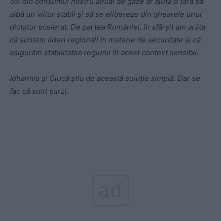
5% din consumul nostru anual de gaze ar ajuta o țară să
aibă un viitor stabil și să se elibereze din ghearele unui
dictator scelerat. De partea României, în sfârșit am arăta
că suntem lideri regionali în materie de securitate și că
asigurăm stabilitatea regiunii în acest context sensibil.
Iohannis și Ciucă știu de această soluție simplă. Dar se
fac că sunt surzi.
ad