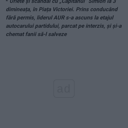
*
Urlete și scandal cu „Căpitanul” Simion la 3
dimineața, în Piața Victoriei. Prins conducând
fără permis, liderul AUR s-a ascuns la etajul
autocarului partidului, parcat pe interzis, și și-a
chemat fanii să-l salveze
ad