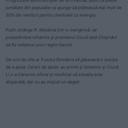
Prognozele administrației de la Chișinău spun că peste
jumătate din populație va ajunge să plătească mai mult de
50% din venituri pentru cheltuieli cu energia.
Putin strânge R. Moldova într-o menghină, iar
președintele Iohannis și premierul Ciucă lasă Chișinăul
să fie ostaticul unui regim fascist.
De luni de zile ar fi putut România să găsească o soluție
de a ajuta. Cereri de ajutor au primit și Iohannis și Ciucă.
Li s-a transmis oficial și neoficial că situația este
disperată, dar nu au mișcat un deget.