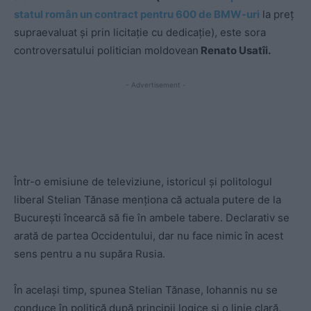
statul român un contract pentru 600 de BMW-uri
la preț
supraevaluat și prin licitație cu dedicație), este sora
controversatului politician moldovean
Renato Usatîi.
- Advertisement -
Într-o emisiune de televiziune, istoricul și politologul
liberal Stelian Tănase menționa că actuala putere de la
București încearcă să fie în ambele tabere. Declarativ se
arată de partea Occidentului, dar nu face nimic în acest
sens pentru a nu supăra Rusia.
În același timp, spunea Stelian Tănase, Iohannis nu se
conduce în politică după principii logice și o linie clară,