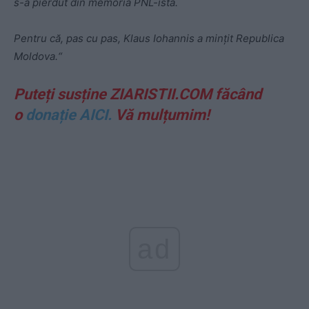
s-a pierdut din memoria PNL-istă.
Pentru că, pas cu pas, Klaus Iohannis a mințit Republica
Moldova.“
Puteți susține ZIARISTII.COM făcând
o
donație AICI.
Vă mulțumim!
ad