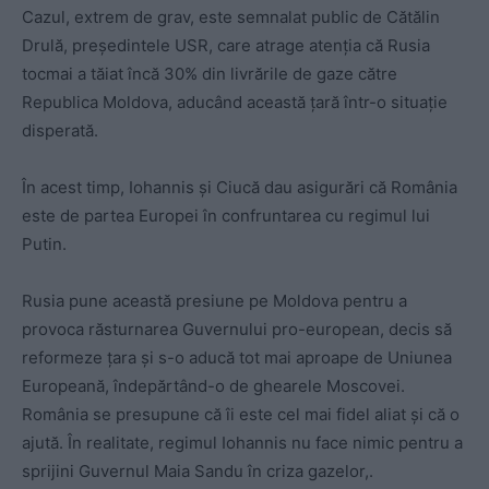
Cazul, extrem de grav, este semnalat public de Cătălin
Drulă, președintele USR, care atrage atenția că Rusia
tocmai a tăiat încă 30% din livrările de gaze către
Republica Moldova, aducând această țară într-o situație
disperată.
În acest timp, Iohannis și Ciucă dau asigurări că România
este de partea Europei în confruntarea cu regimul lui
Putin.
Rusia pune această presiune pe Moldova pentru a
provoca răsturnarea Guvernului pro-european, decis să
reformeze țara și s-o aducă tot mai aproape de Uniunea
Europeană, îndepărtând-o de ghearele Moscovei.
România se presupune că îi este cel mai fidel aliat și că o
ajută. În realitate, regimul Iohannis nu face nimic pentru a
sprijini Guvernul Maia Sandu în criza gazelor,.