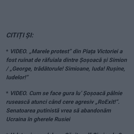
CITIȚI ȘI:
*
VIDEO. „Marele protest” din Piața Victoriei a
fost ruinat de răfuiala dintre Șoșoacă și Simion
/ „George, trădătorule! Simioane, Iuda! Rușine,
Iudelor!”
*
VIDEO. Cum se face gura lu’ Șoșoacă pâlnie
rusească atunci când cere agresiv „RoExit!”.
Senatoarea putinistă vrea să abandonăm
Ucraina în gherele Rusiei