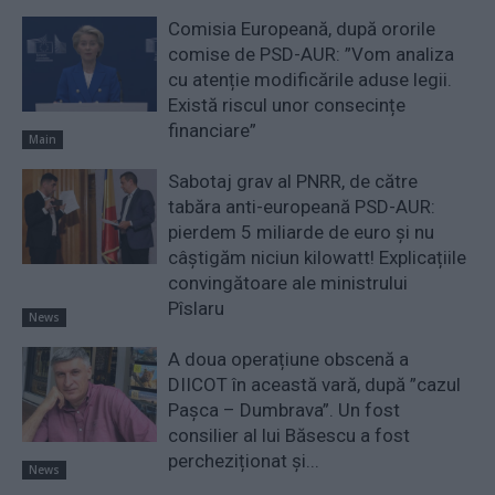
Comisia Europeană, după ororile
comise de PSD-AUR: ”Vom analiza
cu atenție modificările aduse legii.
Există riscul unor consecințe
financiare”
Main
Sabotaj grav al PNRR, de către
tabăra anti-europeană PSD-AUR:
pierdem 5 miliarde de euro și nu
câștigăm niciun kilowatt! Explicațiile
convingătoare ale ministrului
Pîslaru
News
A doua operațiune obscenă a
DIICOT în această vară, după ”cazul
Pașca – Dumbrava”. Un fost
consilier al lui Băsescu a fost
percheziționat și...
News