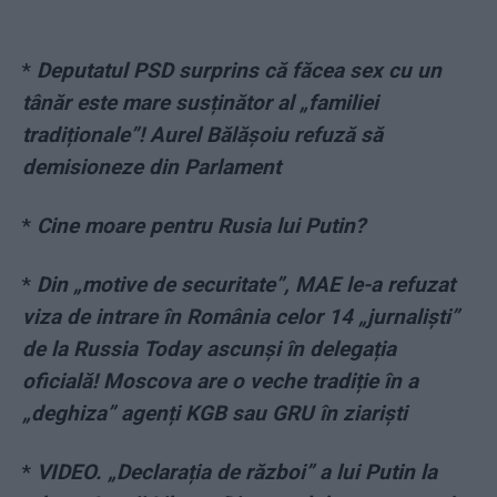
*
Deputatul PSD surprins că făcea sex cu un
tânăr este mare susținător al „familiei
tradiționale”! Aurel Bălășoiu refuză să
demisioneze din Parlament
*
Cine moare pentru Rusia lui Putin?
*
Din „motive de securitate”, MAE le-a refuzat
viza de intrare în România celor 14 „jurnaliști”
de la Russia Today ascunși în delegația
oficială! Moscova are o veche tradiție în a
„deghiza” agenți KGB sau GRU în ziariști
*
VIDEO. „Declarația de război” a lui Putin la