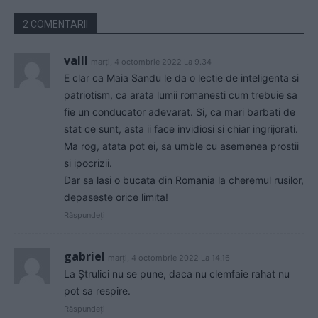
2 COMENTARII
valll
marți, 4 octombrie 2022 La 9.34
E clar ca Maia Sandu le da o lectie de inteligenta si
patriotism, ca arata lumii romanesti cum trebuie sa
fie un conducator adevarat. Si, ca mari barbati de
stat ce sunt, asta ii face invidiosi si chiar ingrijorati.
Ma rog, atata pot ei, sa umble cu asemenea prostii
si ipocrizii.
Dar sa lasi o bucata din Romania la cheremul rusilor,
depaseste orice limita!
Răspundeți
gabriel
marți, 4 octombrie 2022 La 14.16
La Ștrulici nu se pune, daca nu clemfaie rahat nu
pot sa respire.
Răspundeți