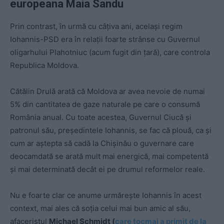
europeana Maia Sandu
Prin contrast, în urmă cu câțiva ani, același regim
Iohannis-PSD era în relații foarte strânse cu Guvernul
oligarhului Plahotniuc (acum fugit din țară), care controla
Republica Moldova.
Cătălin Drulă arată că Moldova ar avea nevoie de numai
5% din cantitatea de gaze naturale pe care o consumă
România anual. Cu toate acestea, Guvernul Ciucă și
patronul său, președintele Iohannis, se fac că plouă, ca și
cum ar aștepta să cadă la Chișinău o guvernare care
deocamdată se arată mult mai energică, mai competentă
și mai determinată decât ei pe drumul reformelor reale.
Nu e foarte clar ce anume urmărește Iohannis în acest
context, mai ales că soția celui mai bun amic al său,
afaceristul
Michael Schmidt (
care tocmai a primit de la