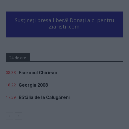
Susțineți presa liberă! Donați aici pentru
Ziaristii.com!
24 de ore
08.38
Escrocul Chirieac
18.22
Georgia 2008
17.39
Bătălia de la Călugăreni