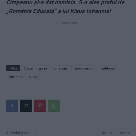
Cîmpeanu și-a dat demisia. S-a ales praful de
„România Educată” a lui Klaus Iohannis!
- Advertisement -
TAGS
Ciuca
gaze
Iohannis
maia sandu
moldova
românia
rusia
Articolul precedent
Articolul următor