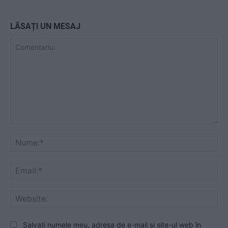
LĂSAȚI UN MESAJ
Comentariu:
Nu
Ema
Web
Salvați numele meu, adresa de e-mail și site-ul web în