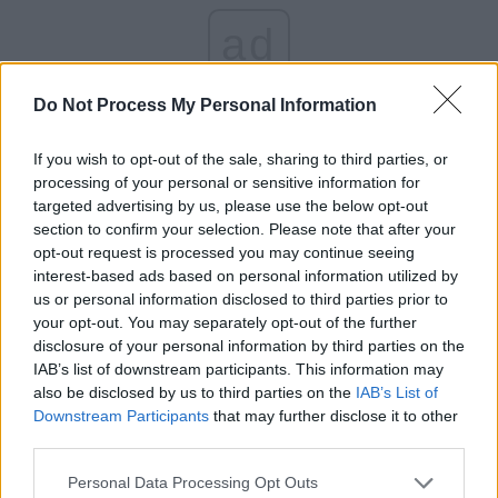
ad
Do Not Process My Personal Information
If you wish to opt-out of the sale, sharing to third parties, or
processing of your personal or sensitive information for
targeted advertising by us, please use the below opt-out
section to confirm your selection. Please note that after your
Semnalul diplomatic transmis ar fi fost de o valoare
opt-out request is processed you may continue seeing
uriașă. De asemenea, un ajutor practic în această criză
interest-based ads based on personal information utilized by
energetică ar fi permis R. Moldova să se rupă energetic
us or personal information disclosed to third parties prior to
your opt-out. You may separately opt-out of the further
de Rusia (acum depinde în proporție de 100% de
disclosure of your personal information by third parties on the
Gazprom).
IAB’s list of downstream participants. This information may
also be disclosed by us to third parties on the
IAB’s List of
Ce ar putea face Iohannis și Ciucă? Un gest simplu, cu
Downstream Participants
that may further disclose it to other
third parties.
costuri infime pentru România, care să arate că, dincolo
de vizite și evenimente de fațadă, suntem cu adevărat
Personal Data Processing Opt Outs