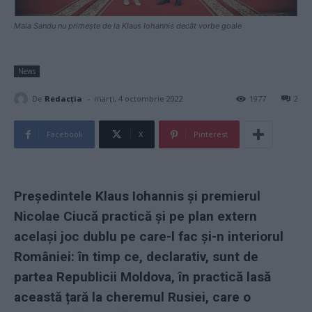
Maia Sandu nu primește de la Klaus Iohannis decât vorbe goale
News
-
De
Redacţia
marți, 4 octombrie 2022
1977
2
Facebook
X
Pinterest
Președintele Klaus Iohannis și premierul
Nicolae Ciucă practică și pe plan extern
același joc dublu pe care-l fac și-n interiorul
României: în timp ce, declarativ, sunt de
partea Republicii Moldova, în practică lasă
această țară la cheremul Rusiei, care o