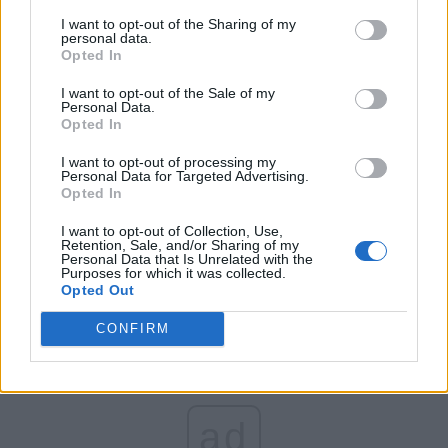
prietenii Republicii Moldova.
I want to opt-out of the Sharing of my
personal data.
Concret, soluția la îndemâna lui Iohannis și Ciucă este un
Opted In
contract negociat pe 10 ani cu Chișinăul, la o cantitate de
I want to opt-out of the Sale of my
30-50 milioane mc lunar, la un preț mai mic decât cotațiile
Personal Data.
Opted In
actuale de criză, dar mai mare decât media din «vremuri
normale».
I want to opt-out of processing my
Personal Data for Targeted Advertising.
Opted In
Chișinăul nu cere Bucureștiului un cadou. Nici pe
I want to opt-out of Collection, Use,
departe.
Retention, Sale, and/or Sharing of my
Personal Data that Is Unrelated with the
Purposes for which it was collected.
Opted Out
CONFIRM
ad