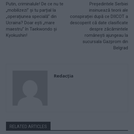
Putin, criminalule! De ce nu te
Președintele Serbiei
„mobilizezi” și tu parțial la
insinuează teorii ale
„operațiunea specială” din
conspirației după ce DIICOT a
Ucraina? Doar ești „mare
descoperit că date clasificate
maestru” în Taekwondo și
despre zăcămintele
Kyokushin!
românești ajungeau la
sucursala Gazprom din
Belgrad
Redacţia
RELATED ARTICLES