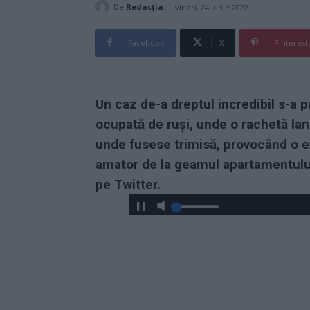
-
De
Redacţia
vineri, 24 iunie 2022
Facebook
X
Pinterest
Un caz de-a dreptul incredibil s-a p
ocupată de ruși, unde o rachetă lans
unde fusese trimisă, provocând o e
amator de la geamul apartamentului 
pe Twitter.