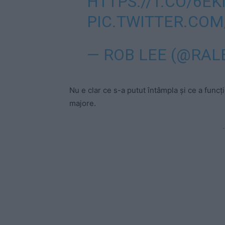
HTTPS://T.CO/6E
PIC.TWITTER.CO
— ROB LEE (@RAL
Nu e clar ce s-a putut întâmpla și ce a funcți
majore.
-