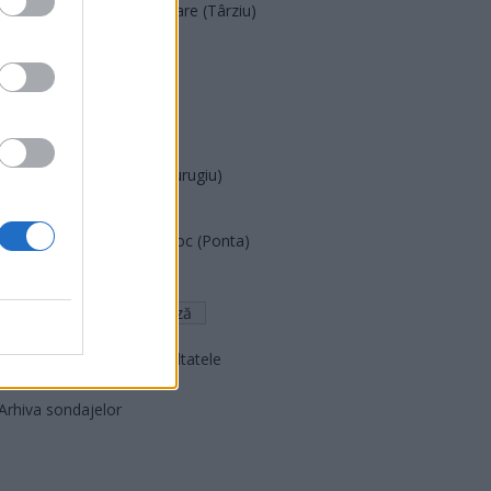
Acțiunea Conservatoare (Târziu)
PDF (Lazarus)
PUSL (D. Voiculescu)
PNȚCD (Pavelescu)
PNCR (Terheș)
Partidul Patrioților (Surugiu)
FAR (Coarnă)
România pe Primul Loc (Ponta)
Altul
Arată rezultatele
Arhiva sondajelor