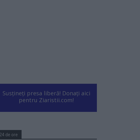
Susțineți presa liberă! Donați aici
pentru Ziaristii.com!
24 de ore