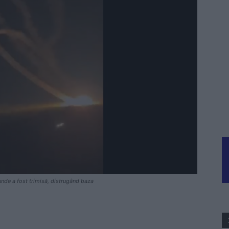
 unde a fost trimisă, distrugând baza