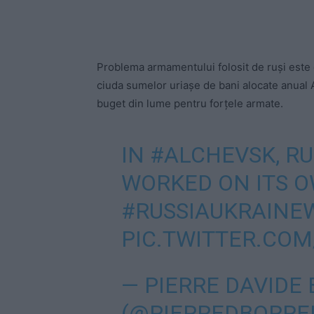
Problema armamentului folosit de ruși este că
ciuda sumelor uriașe de bani alocate anual A
buget din lume pentru forțele armate.
IN
#ALCHEVSK
, R
WORKED ON ITS 
#RUSSIAUKRAINE
PIC.TWITTER.CO
— PIERRE DAVIDE 
(@PIERREDBORRE