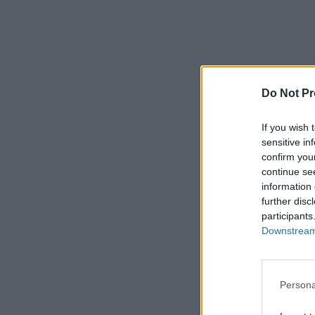
Do Not Pr
If you wish 
sensitive in
confirm you
continue se
information 
further disc
participants
Downstream 
Persona