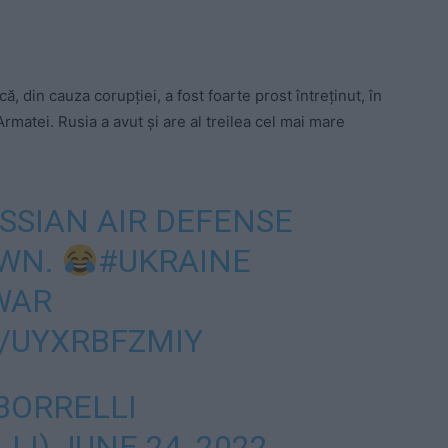
, din cauza corupției, a fost foarte prost întreținut, în
rmatei. Rusia a avut și are al treilea cel mai mare
USSIAN AIR DEFENSE
OWN.
#UKRAINE
WAR
M/UYXRBFZMIY
BORRELLI
LLI)
JUNE 24, 2022