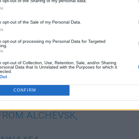
o opt-out of the Sharing of my personal data.
In
o opt-out of the Sale of my Personal Data.
In
e să fi avut loc joi seara. Imaginile surprind lansarea
to opt-out of processing my Personal Data for Targeted
m antiaerian SAM (probabil TOR). Racheta se înalță
ing.
In
 de 180 de grade și revine de unde a fost lansată,
 încheie cu o imensă trâmbă de fum ridicându-se din
o opt-out of Collection, Use, Retention, Sale, and/or Sharing
ersonal Data that Is Unrelated with the Purposes for which it
lected.
Out
LY FOOTAGE OF A
CONFIRM
AIR DEFENSE SYSTEM
FROM ALCHEVSK,