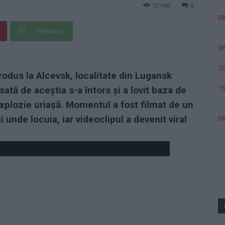
127448
8
08
WhatsApp
06
20
rodus la Alcevsk, localitate din Lugansk
19
ată de aceștia s-a întors și a lovit baza de
xplozie uriașă. Momentul a fost filmat de un
08
unde locuia, iar videoclipul a devenit viral