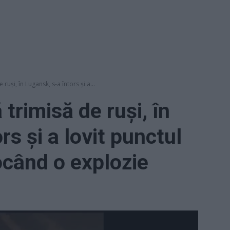
ruși, în Lugansk, s-a întors și a...
trimisă de ruși, în
rs și a lovit punctul
ocând o explozie