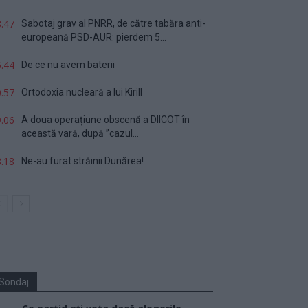
.47
Sabotaj grav al PNRR, de către tabăra anti-
europeană PSD-AUR: pierdem 5...
.44
De ce nu avem baterii
.57
Ortodoxia nucleară a lui Kirill
.06
A doua operațiune obscenă a DIICOT în
această vară, după ”cazul...
.18
Ne-au furat străinii Dunărea!
Sondaj