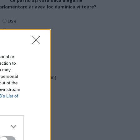
Ce partid ați vota dacă alegerile
arlamentare ar avea loc duminica viitoare?
USR
PNL
PSD
AUR
sonal or
UDMR
ection to
PMP (Tomac)
ou may
 personal
Forța Dreptei (L. Orban)
out of the
PNȚMM
 downstream
REPER
B’s List of
SENS
SOS (Șoșoacă)
POT (Gavrilă)
PACE (Peia)