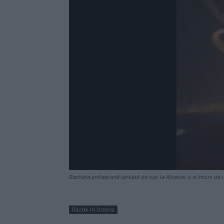
Racheta antiaeriană lansată de ruși la Alcevsk s-a întors de
Război în Ucraina