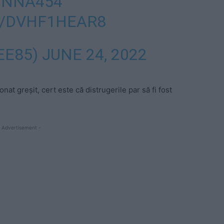
KINNA454
M/DVHF1HEAR8
EE85)
JUNE 24, 2022
onat greșit, cert este că distrugerile par să fi fost
 Advertisement -