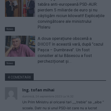
tabăra anti-europeană PSD-AUR:
pierdem 5 miliarde de euro și nu
câștigăm niciun kilowatt! Explicațiile
convingătoare ale ministrului
Pîslaru
News
A doua operațiune obscenă a
DIICOT în această vară, după ”cazul
Pașca – Dumbrava”. Un fost
consilier al lui Băsescu a fost
percheziționat și...
News
4 COMENTARII
Ing. tofan mihai
duminică, 24 septembrie 2023 La 14.32
Un Prim Ministru al oricarei tari ,,,,trebie” sa ,,aibe ”
scoala. Datr nu si unul PSD-ist care nu a lucrat