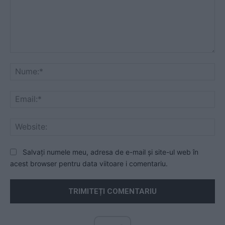
Comentariu:
Nu
Ema
Web
Salvați numele meu, adresa de e-mail și site-ul web în
acest browser pentru data viitoare i comentariu.