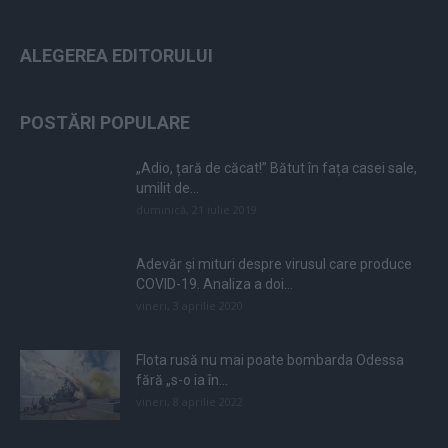
ALEGEREA EDITORULUI
POSTĂRI POPULARE
„Adio, țară de căcat!” Bătut în fața casei sale,
umilit de...
duminică, 21 iulie 2019
Adevăr și mituri despre virusul care produce
COVID-19. Analiza a doi...
vineri, 3 aprilie 2020
Flota rusă nu mai poate bombarda Odessa
fără „s-o ia în...
vineri, 8 aprilie 2022