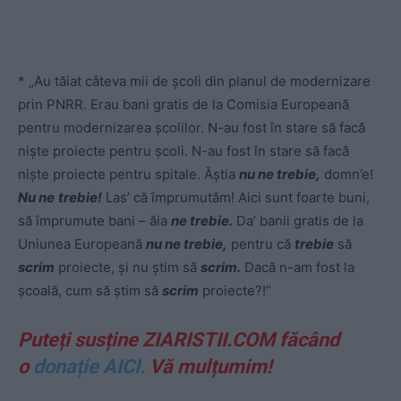
* „Au tăiat câteva mii de școli din planul de modernizare
prin PNRR. Erau bani gratis de la Comisia Europeană
pentru modernizarea școlilor. N-au fost în stare să facă
niște proiecte pentru școli. N-au fost în stare să facă
niște proiecte pentru spitale. Ăștia
nu ne
trebie,
domn’e!
Nu ne
trebie!
Las’ că împrumutăm! Aici sunt foarte buni,
să împrumute bani – ăia
ne trebie.
Da’ banii gratis de la
Uniunea Europeană
nu ne trebie,
pentru că
trebie
să
scrim
proiecte, și nu știm să
scrim.
Dacă n-am fost la
școală, cum să știm să
scrim
proiecte?!”
Puteți susține ZIARISTII.COM făcând
o
donație AICI.
Vă mulțumim!