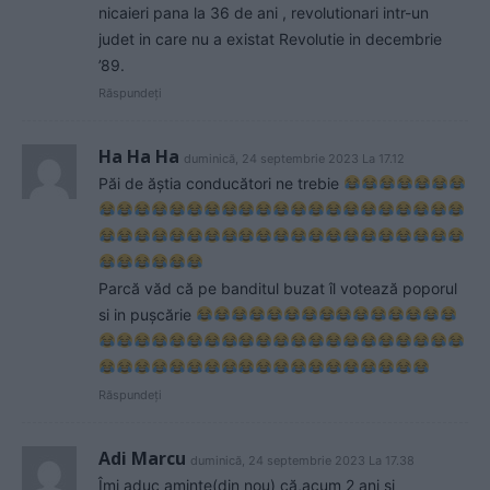
nicaieri pana la 36 de ani , revolutionari intr-un
judet in care nu a existat Revolutie in decembrie
’89.
Răspundeți
Ha Ha Ha
duminică, 24 septembrie 2023 La 17.12
Păi de ăștia conducători ne trebie
Parcă văd că pe banditul buzat îl votează poporul
si in pușcărie
Răspundeți
Adi Marcu
duminică, 24 septembrie 2023 La 17.38
Îmi aduc aminte(din nou) că,acum 2 ani si