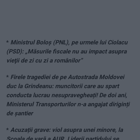
*
Ministrul Boloș (PNL), pe urmele lui Ciolacu
(PSD): „Măsurile fiscale nu au impact asupra
vieţii de zi cu zi a românilor”
*
Firele tragediei de pe Autostrada Moldovei
duc la Grindeanu: muncitorii care au spart
conducta lucrau nesupravegheați! De doi ani,
Ministerul Transporturilor n-a angajat diriginți
de șantier
*
Acuzații grave: viol asupra unei minore, la
Școala de vară a AUR. Liderii partidului se