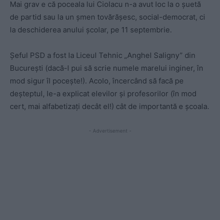
Mai grav e că poceala lui Ciolacu n-a avut loc la o șuetă
de partid sau la un șmen tovărășesc, social-democrat, ci
la deschiderea anului școlar, pe 11 septembrie.
Șeful PSD a fost la Liceul Tehnic „Anghel Saligny” din
București (dacă-l pui să scrie numele marelui inginer, în
mod sigur îl pocește!). Acolo, încercând să facă pe
deșteptul, le-a explicat elevilor și profesorilor (în mod
cert, mai alfabetizați decât el!) cât de importantă e școala.
- Advertisement -