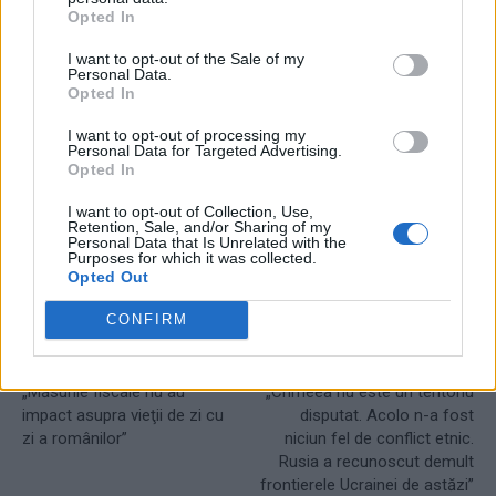
Opted In
I want to opt-out of the Sale of my
Personal Data.
Opted In
TAGS
analfabet
Marcel Ciolacu
să aibe
școală
trebie
I want to opt-out of processing my
Personal Data for Targeted Advertising.
Opted In
I want to opt-out of Collection, Use,
Retention, Sale, and/or Sharing of my
Personal Data that Is Unrelated with the
Purposes for which it was collected.
Opted Out
CONFIRM
Articolul precedent
Articolul următor
Ministrul Boloș (PNL), pe
VIDEO. Cum mințea Putin în
urmele lui Ciolacu (PSD):
2008, când a sfâșiat Georgia:
„Măsurile fiscale nu au
„Crimeea nu este un teritoriu
impact asupra vieţii de zi cu
disputat. Acolo n-a fost
zi a românilor”
niciun fel de conflict etnic.
Rusia a recunoscut demult
frontierele Ucrainei de astăzi”