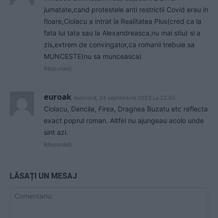
jumatate,cand protestele anti restrictii Covid erau in
floare,Ciolacu a intrat la Realitatea Plus(cred ca la
fata lui tata sau la Alexandreasca,nu mai stiu) si a
zis,extrem de convingator,ca romanii trebuie sa
MUNCESTE(nu sa munceasca)
Răspundeți
euroak
duminică, 24 septembrie 2023 La 22.50
Ciolacu, Dancila, Firea, Dragnea Buzatu etc reflecta
exact poprul roman. Altfel nu ajungeau acolo unde
sint azi.
Răspundeți
LĂSAȚI UN MESAJ