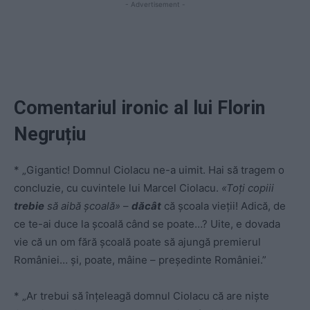
- Advertisement -
Comentariul ironic al lui Florin
Negruțiu
* „Gigantic! Domnul Ciolacu ne-a uimit. Hai să tragem o
concluzie, cu cuvintele lui Marcel Ciolacu.
«Toți copiii
trebie
să aibă școală»
–
dăcât
că școala vieții! Adică, de
ce te-ai duce la școală când se poate…? Uite, e dovada
vie că un om fără școală poate să ajungă premierul
României… și, poate, mâine – președinte României.”
* „Ar trebui să înțeleagă domnul Ciolacu că are niște