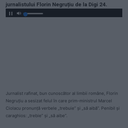
jurnalistului Florin Negruțiu de la Digi 24.
Jurnalist rafinat, bun cunoscător al limbii române, Florin
Negruțiu a sesizat felul în care prim-ministrul Marcel
Ciolacu pronunță verbele „trebuie” și „să aibă”. Penibil și
caraghios: „trebie” și „să aibe”.