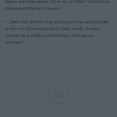
lipsuri, are niște lacune. Da’ la ce i-ar folosi? Că acolo se
înțeleg pe limba lor, în Guvern.”
* „Ăștia, mai răsăriții, n-au prins posturi guvernamentale
și nici n-or să prindă poziții în statul român. Suntem
conduși de o coaliție a mediocrilor, unde așa se
vorbește.”
ad