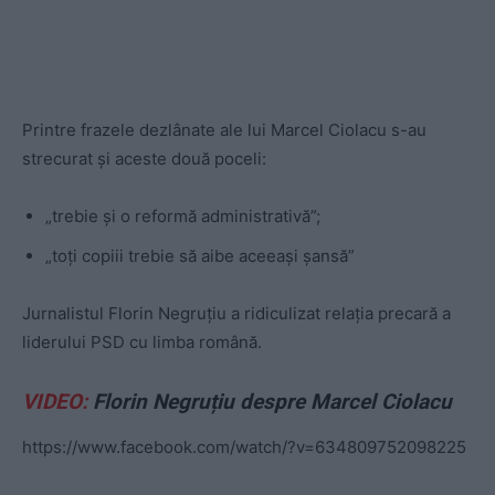
Printre frazele dezlânate ale lui Marcel Ciolacu s-au
strecurat și aceste două poceli:
„trebie și o reformă administrativă”;
„toți copiii trebie să aibe aceeași șansă”
Jurnalistul Florin Negruțiu a ridiculizat relația precară a
liderului PSD cu limba română.
VIDEO:
Florin Negruțiu despre Marcel Ciolacu
https://www.facebook.com/watch/?v=634809752098225