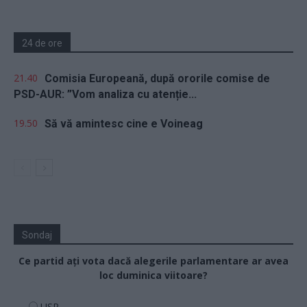
24 de ore
21.40
Comisia Europeană, după ororile comise de
PSD-AUR: ”Vom analiza cu atenție...
19.50
Să vă amintesc cine e Voineag
Sondaj
Ce partid ați vota dacă alegerile parlamentare ar avea
loc duminica viitoare?
USR