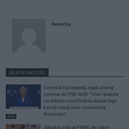
Redacţia
RELATED ARTICLES
Comisia Europeană, după ororile
comise de PSD-AUR: ”Vom analiza
cu atenție modificările aduse legii.
Există riscul unor consecințe
financiare”
Main
Sabotaj grav al PNRR, de către