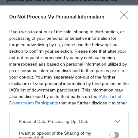
ascund, un deputat zice că e „o înscenare”,
altul dă vina pe fată!
Do Not Process My Personal Information
If you wish to opt-out of the sale, sharing to third parties, or
*
VIDEO. Urlete în Parlament. Simion:
processing of your personal or sensitive information for
„Semnează moțiunea!”. Șoșoacă: „Ieși! Nu
targeted advertising by us, please use the below opt-out
semnez nimic cu susținătorii de violatori”.
section to confirm your selection. Please note that after your
opt-out request is processed you may continue seeing
Simion: „Pupă-l în fund pe Ciolacu!”. Șoșoacă:
interest-based ads based on personal information utilized by
„Pupă-l tu, că ești pe invers!”
us or personal information disclosed to third parties prior to
your opt-out. You may separately opt-out of the further
disclosure of your personal information by third parties on the
*
Aleph News, televiziunea lui Adrian Sârbu, e
IAB’s list of downstream participants. This information may
îngropată în datorii: 32 de milioane de euro, din
also be disclosed by us to third parties on the
IAB’s List of
care 1,4 milioane către salariați și 7,5 milioane
Downstream Participants
that may further disclose it to other
third parties.
către stat
Personal Data Processing Opt Outs
- Advertisement -
I want to opt-out of the Sharing of my
personal data.