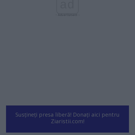
ad
- Advertisment -
Susțineți presa liberă! Donați aici pentru
Ziaristii.com!