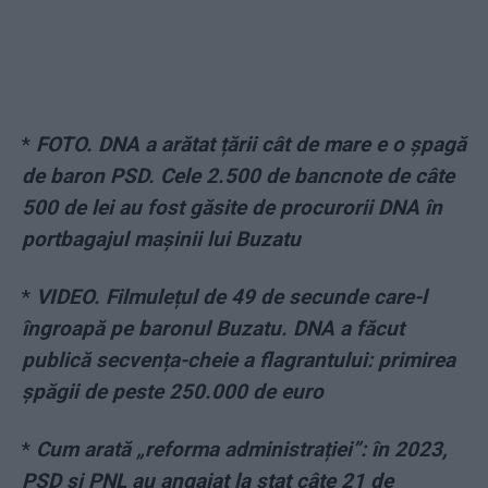
*
FOTO. DNA a arătat țării cât de mare e o șpagă
de baron PSD. Cele 2.500 de bancnote de câte
500 de lei au fost găsite de procurorii DNA în
portbagajul mașinii lui Buzatu
*
VIDEO. Filmulețul de 49 de secunde care-l
îngroapă pe baronul Buzatu. DNA a făcut
publică secvența-cheie a flagrantului: primirea
șpăgii de peste 250.000 de euro
*
Cum arată „reforma administrației”: în 2023,
PSD și PNL au angajat la stat câte 21 de