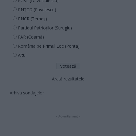
PUSL (D. Voiculescu)
PNȚCD (Pavelescu)
PNCR (Terheș)
Partidul Patrioților (Surugiu)
FAR (Coarnă)
România pe Primul Loc (Ponta)
Altul
Arată rezultatele
Arhiva sondajelor
- Advertisment -