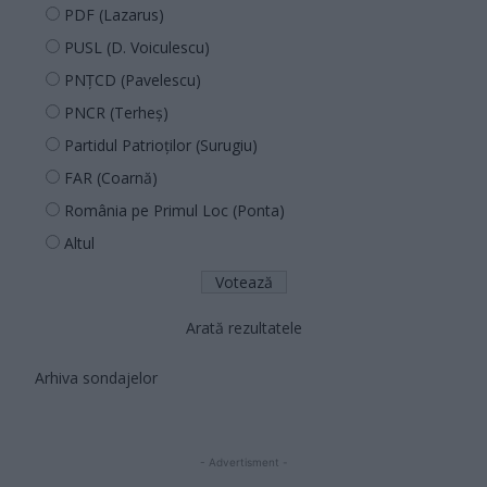
PDF (Lazarus)
PUSL (D. Voiculescu)
PNȚCD (Pavelescu)
PNCR (Terheș)
Partidul Patrioților (Surugiu)
FAR (Coarnă)
România pe Primul Loc (Ponta)
Altul
Arată rezultatele
Arhiva sondajelor
- Advertisment -