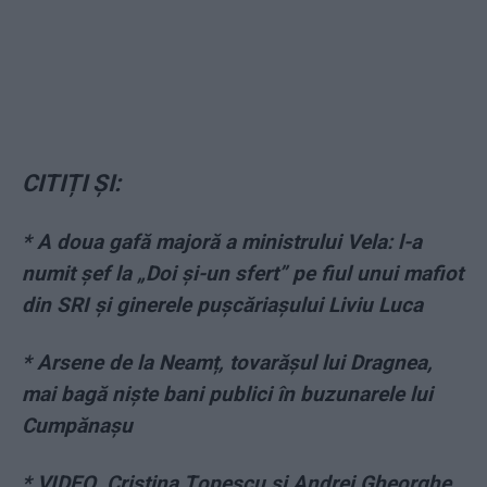
CITIȚI ȘI:
* A doua gafă majoră a ministrului Vela: l-a
numit șef la „Doi și-un sfert” pe fiul unui mafiot
din SRI și ginerele pușcăriașului Liviu Luca
* Arsene de la Neamț, tovarășul lui Dragnea,
mai bagă niște bani publici în buzunarele lui
Cumpănașu
* VIDEO. Cristina Țopescu și Andrei Gheorghe,