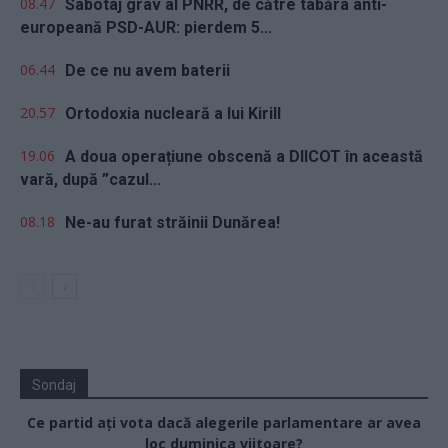
08.47
Sabotaj grav al PNRR, de către tabăra anti-
europeană PSD-AUR: pierdem 5...
06.44
De ce nu avem baterii
20.57
Ortodoxia nucleară a lui Kirill
19.06
A doua operațiune obscenă a DIICOT în această
vară, după ”cazul...
08.18
Ne-au furat străinii Dunărea!
Sondaj
Ce partid ați vota dacă alegerile parlamentare ar avea
loc duminica viitoare?