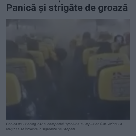
Panică și strigăte de groază
Cabina unui Boeing 737 al companiei RyanAir s-a umplut de fum. Avionul a
reușit să se întoarcă în siguranță pe Otopeni