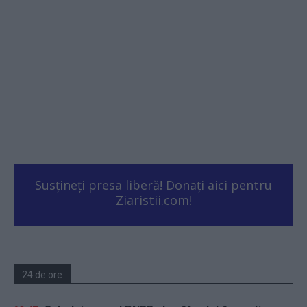
Susțineți presa liberă! Donați aici pentru
Ziaristii.com!
24 de ore