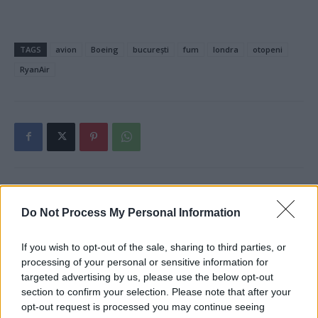
TAGS
avion
Boeing
bucurești
fum
londra
otopeni
RyanAir
Articolul precedent
Articolul următor
Do Not Process My Personal Information
Dragnea rămâne la
VIDEO. Trei noi înregistrări cu
închisoare! Judecătorii i-au
avionul plin de fum! Cursa
spulberat speranța într-o
RyanAir București-Londra, la
If you wish to opt-out of the sale, sharing to third parties, or
eliberare înainte de termen
un pas de catastrofă
processing of your personal or sensitive information for
targeted advertising by us, please use the below opt-out
section to confirm your selection. Please note that after your
opt-out request is processed you may continue seeing