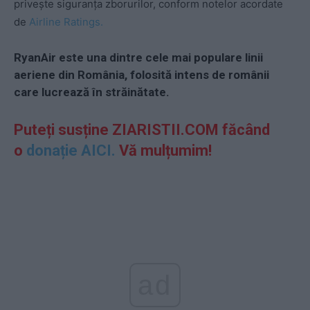
privește siguranța zborurilor, conform notelor acordate
de
Airline Ratings.
RyanAir este una dintre cele mai populare linii
aeriene din România, folosită intens de românii
care lucrează în străinătate.
Puteți susține ZIARISTII.COM făcând
o
donație AICI.
Vă mulțumim!
ad