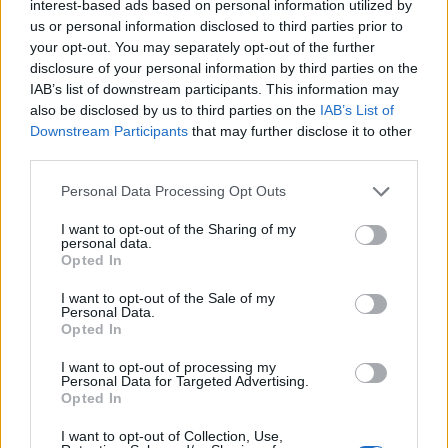
interest-based ads based on personal information utilized by
Redacţia
us or personal information disclosed to third parties prior to
your opt-out. You may separately opt-out of the further
disclosure of your personal information by third parties on the
IAB’s list of downstream participants. This information may
also be disclosed by us to third parties on the
IAB’s List of
Downstream Participants
that may further disclose it to other
third parties.
RELATED ARTICLES
Personal Data Processing Opt Outs
I want to opt-out of the Sharing of my
Sabotaj grav al PNRR, de către
personal data.
tabăra anti-europeană PSD-AUR:
Opted In
pierdem 5 miliarde de euro și nu
I want to opt-out of the Sale of my
câștigăm niciun kilowatt! Explicațiile
Personal Data.
convingătoare ale ministrului
Opted In
Pîslaru
Main
I want to opt-out of processing my
Personal Data for Targeted Advertising.
A doua operațiune obscenă a
Opted In
DIICOT în această vară, după ”cazul
I want to opt-out of Collection, Use,
Pașca – Dumbrava”. Un fost