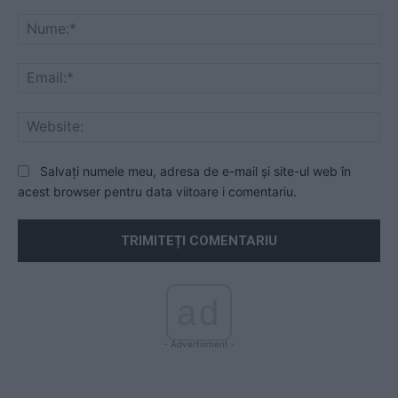
Comentariu:
Nu
Ema
Web
Salvați numele meu, adresa de e-mail și site-ul web în
acest browser pentru data viitoare i comentariu.
ad
- Advertisment -