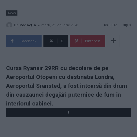
News
-
De
Redacţia
marți, 21 ianuarie 2020
6632
0
Facebook
X
Pinterest
Cursa Ryanair 29RR cu decolare de pe
Aeroportul Otopeni cu destinația Londra,
Aeroportul Sransted, a fost întoarsă din drum
din cauzaunei degajări puternice de fum în
interiorul cabinei.
Play