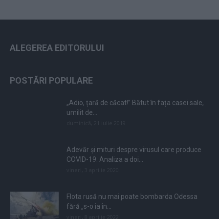
ALEGEREA EDITORULUI
POSTĂRI POPULARE
„Adio, țară de căcat!” Bătut în fața casei sale,
umilit de...
duminică, 21 iulie 2019
Adevăr și mituri despre virusul care produce
COVID-19. Analiza a doi...
vineri, 3 aprilie 2020
Flota rusă nu mai poate bombarda Odessa
fără „s-o ia în...
vineri, 8 aprilie 2022