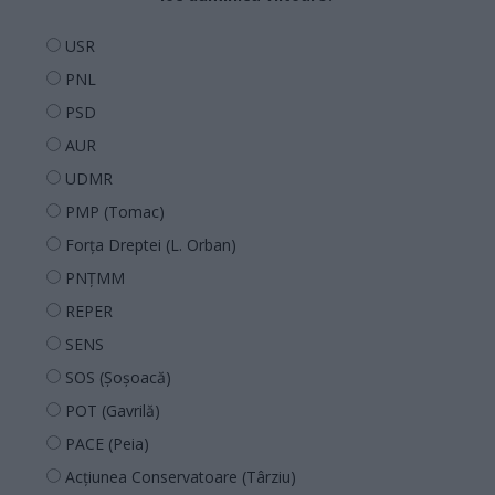
USR
PNL
PSD
AUR
UDMR
PMP (Tomac)
Forța Dreptei (L. Orban)
PNȚMM
REPER
SENS
SOS (Șoșoacă)
POT (Gavrilă)
PACE (Peia)
Acțiunea Conservatoare (Târziu)