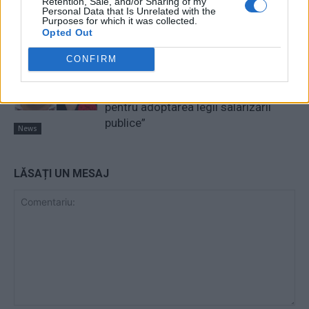
Retention, Sale, and/or Sharing of my
consilier al lui Băsescu a fost
Personal Data that Is Unrelated with the
Purposes for which it was collected.
percheziționat și...
Opted Out
News
PSD a avut Ministerul Muncii în 93%
CONFIRM
din perioada PNRR! ”Cei trei miniştri
PSD n-au făcut ABSOLUT NIMIC
pentru adoptarea legii salarizării
publice”
News
LĂSAȚI UN MESAJ