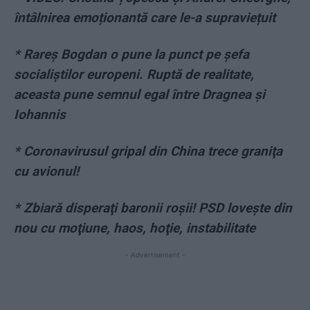
întâlnirea emoționantă care le-a supraviețuit
* Rareş Bogdan o pune la punct pe şefa
socialiştilor europeni. Ruptă de realitate,
aceasta pune semnul egal între Dragnea şi
Iohannis
* Coronavirusul gripal din China trece graniţa
cu avionul!
* Zbiară disperaţi baronii roşii! PSD loveşte din
nou cu moţiune, haos, hoţie, instabilitate
- Advertisement -