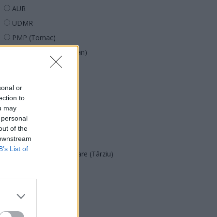
AUR
UDMR
PMP (Tomac)
Forța Dreptei (L. Orban)
PNȚMM
REPER
sonal or
SENS
ection to
ou may
SOS (Șoșoacă)
 personal
POT (Gavrilă)
out of the
 downstream
PACE (Peia)
B’s List of
Acțiunea Conservatoare (Târziu)
PDF (Lazarus)
PUSL (D. Voiculescu)
PNȚCD (Pavelescu)
PNCR (Terheș)