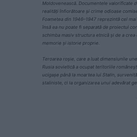
Moldovenească. Documentele valorificate du
realități înfiorătoare și crime odioase comis
Foametea din 1946–1947 reprezintă cel mai 
însă ea nu poate fi separată de proiectul co
schimba masiv structura etnică și de a crea 
memorie și istorie proprie.
Teroarea roșie, care a luat dimensiunile une
Rusia sovietică a ocupat teritoriile româneș
ucigașe până la moartea lui Stalin, survenit
staliniste, ci la organizarea unui adevărat g
-