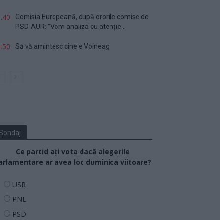
.40
Comisia Europeană, după ororile comise de
PSD-AUR: ”Vom analiza cu atenție...
.50
Să vă amintesc cine e Voineag
Sondaj
Ce partid ați vota dacă alegerile
arlamentare ar avea loc duminica viitoare?
USR
PNL
PSD