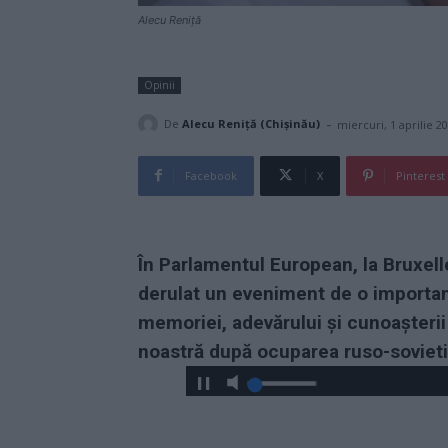
Alecu Reniță
Opinii
-
De
Alecu Reniță (Chișinău)
miercuri, 1 aprilie 2
Facebook
X
Pinterest
În Parlamentul European, la Bruxelle
derulat un eveniment de o importan
memoriei, adevărului și cunoașterii
noastră după ocuparea ruso-sovieti