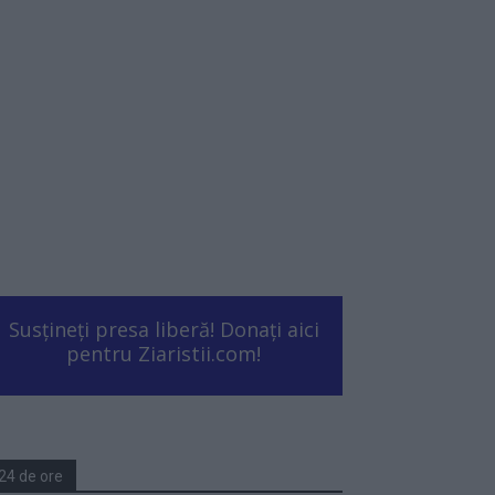
Susțineți presa liberă! Donați aici
pentru Ziaristii.com!
24 de ore