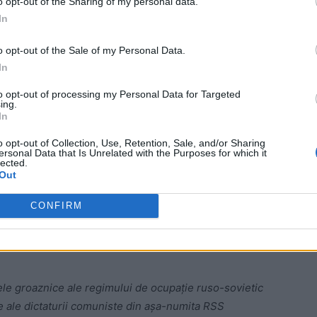
o opt-out of the Sharing of my personal data.
ad
In
o opt-out of the Sale of my Personal Data.
In
to opt-out of processing my Personal Data for Targeted
ing.
In
are l-am rostit în Parlamentul European, la masa
o opt-out of Collection, Use, Retention, Sale, and/or Sharing
ersonal Data that Is Unrelated with the Purposes for which it
.
Limitarea drastică a timpului rezervat dezbaterilor m-
lected.
Out
l mai negru episod din drama Basarabiei. Am adăugat
reme, dreptate conaționalilor și de a găsi loc, în
CONFIRM
 însemnat catastrofa umană, mutilarea destinelor a
și experimentele diabolice la care a fost supusă
ele groaznice ale regimului de ocupație ruso-sovietic
te ale dictaturii comuniste din așa-numita RSS