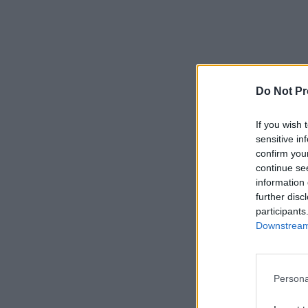
Do Not Pr
If you wish 
sensitive in
confirm you
continue se
information 
further disc
participants
Downstream 
Persona