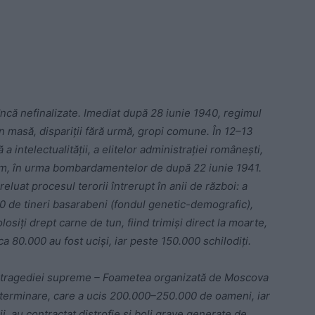
încă nefinalizate. Imediat după 28 iunie 1940, regimul
în masă, dispariții fără urmă, gropi comune. În 12–13
 intelectualității, a elitelor administrației românești,
um, în urma bombardamentelor de după 22 iunie 1941.
luat procesul terorii întrerupt în anii de război: a
 de tineri basarabeni (fondul genetic-demografic),
olosiți drept carne de tun, fiind trimiși direct la moarte,
ca 80.000 au fost uciși, iar peste 150.000 schilodiți.
ul tragediei supreme – Foametea organizată de Moscova
xterminare, care a ucis 200.000–250.000 de oameni, iar
, au contractat distrofie și boli grave generate de