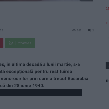
21
19
026
2631
2
WhatsApp
s, în ultima decadă a lunii martie, s-a
ță excepțională pentru restituirea
 nenorocirilor prin care a trecut Basarabia
p
că din 28 iunie 1940.