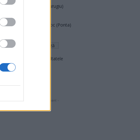
Partidul Patrioților (Surugiu)
FAR (Coarnă)
România pe Primul Loc (Ponta)
Altul
Arată rezultatele
Arhiva sondajelor
- Advertisment -