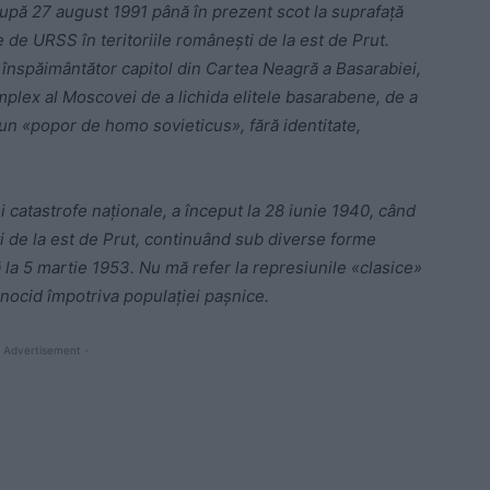
pă 27 august 1991 până în prezent scot la suprafață
e de URSS în teritoriile românești de la est de Prut.
înspăimântător capitol din Cartea Neagră a Basarabiei,
mplex al Moscovei de a lichida elitele basarabene, de a
un «popor de homo sovieticus», fără identitate,
i catastrofe naționale, a început la 28 iunie 1940, când
ti de la est de Prut, continuând sub diverse forme
ă la 5 martie 1953. Nu mă refer la represiunile «clasice»
enocid împotriva populației pașnice.
 Advertisement -