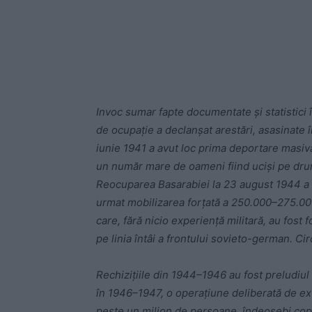
Invoc sumar fapte documentate și statistici 
de ocupație a declanșat arestări, asasinate 
iunie 1941 a avut loc prima deportare masivă a
un număr mare de oameni fiind uciși pe dr
Reocuparea Basarabiei la 23 august 1944 a re
urmat mobilizarea forțată a 250.000–275.000
care, fără nicio experiență militară, au fost f
pe linia întâi a frontului sovieto-german. Cir
Rechizițiile din 1944–1946 au fost preludi
în 1946–1947, o operațiune deliberată de e
peste un milion de persoane, îndeosebi copii