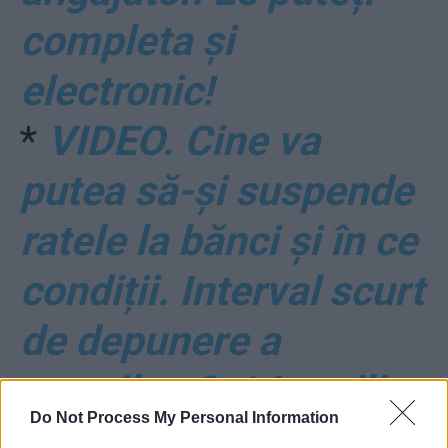
completa și
electronic!
*
VIDEO. Cine va
putea să-și suspende
ratele la bănci și în ce
condiții. Interval scurt
de depunere a
cererilor, 3-14 aprilie,
Do Not Process My Personal Information
dacă nu va fi