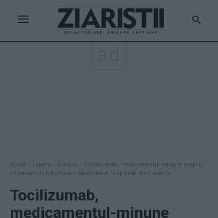
ad
Acasă
Lumea
Europa
Tocilizumab, medicamentul-minune pentru
coronavirus: 6 bolnavi s-au vindecat la spitalul din Caserta
Tocilizumab,
medicamentul-minune