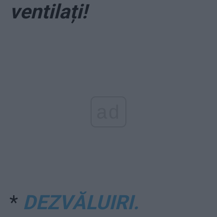
ventilați!
ad
*
DEZVĂLUIRI.