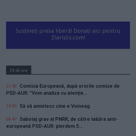
Susțineți presa liberă! Donați aici pentru
Ziaristii.com!
24 de ore
21.40
Comisia Europeană, după ororile comise de
PSD-AUR: ”Vom analiza cu atenție...
19.50
Să vă amintesc cine e Voineag
08.47
Sabotaj grav al PNRR, de către tabăra anti-
europeană PSD-AUR: pierdem 5...