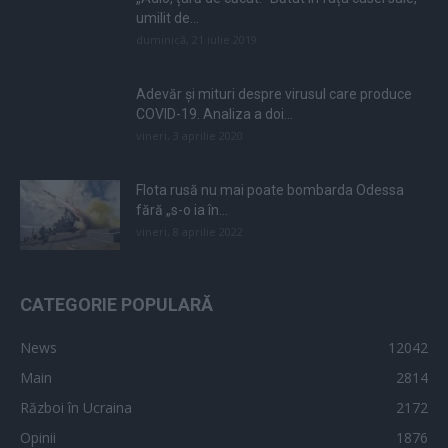
umilit de...
duminică, 21 iulie 2019
Adevăr și mituri despre virusul care produce
COVID-19. Analiza a doi...
vineri, 3 aprilie 2020
Flota rusă nu mai poate bombarda Odessa
fără „s-o ia în...
vineri, 8 aprilie 2022
CATEGORIE POPULARĂ
News
12042
Main
2814
Război în Ucraina
2172
Opinii
1876