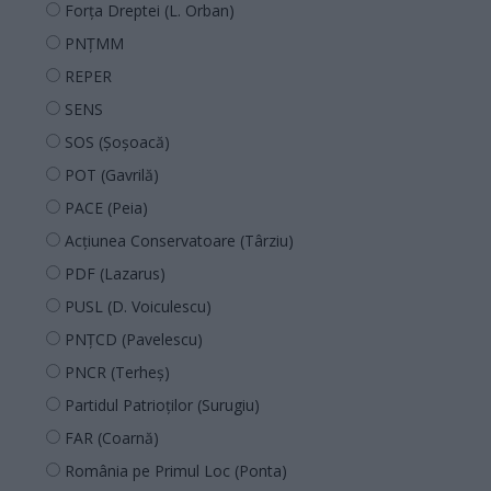
Forța Dreptei (L. Orban)
PNȚMM
REPER
SENS
SOS (Șoșoacă)
POT (Gavrilă)
PACE (Peia)
Acțiunea Conservatoare (Târziu)
PDF (Lazarus)
PUSL (D. Voiculescu)
PNȚCD (Pavelescu)
PNCR (Terheș)
Partidul Patrioților (Surugiu)
FAR (Coarnă)
România pe Primul Loc (Ponta)