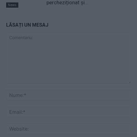
percheziționat și...
News
LĂSAȚI UN MESAJ
Comentariu:
Nu
Ema
Web