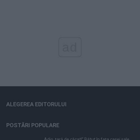
ad
ALEGEREA EDITORULUI
POSTĂRI POPULARE
„Adio, țară de căcat!” Bătut în fața casei sale,