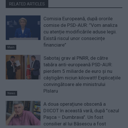
RELATED ARTICLES
Comisia Europeană, după ororile
comise de PSD-AUR: ”Vom analiza
cu atenție modificările aduse legii.
Există riscul unor consecințe
financiare”
Main
Sabotaj grav al PNRR, de către
tabăra anti-europeană PSD-AUR:
pierdem 5 miliarde de euro și nu
câștigăm niciun kilowatt! Explicațiile
convingătoare ale ministrului
Pîslaru
News
A doua operațiune obscenă a
DIICOT în această vară, după ”cazul
Pașca – Dumbrava”. Un fost
consilier al lui Băsescu a fost