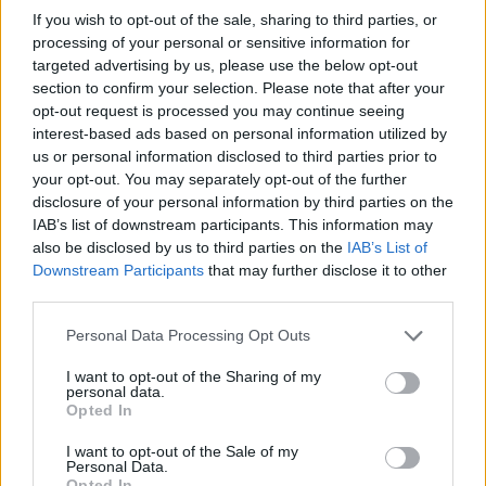
If you wish to opt-out of the sale, sharing to third parties, or
prelungită starea de
processing of your personal or sensitive information for
targeted advertising by us, please use the below opt-out
urgență
section to confirm your selection. Please note that after your
opt-out request is processed you may continue seeing
interest-based ads based on personal information utilized by
us or personal information disclosed to third parties prior to
*
Româncă angajată într-un spital din Milano:
your opt-out. You may separately opt-out of the further
„Mi-a murit mama de coronavirus, fratele e și el
disclosure of your personal information by third parties on the
IAB’s list of downstream participants. This information may
infectat, dar mie refuză să-mi facă testul!”
also be disclosed by us to third parties on the
IAB’s List of
Downstream Participants
that may further disclose it to other
third parties.
Personal Data Processing Opt Outs
I want to opt-out of the Sharing of my
personal data.
Opted In
ad
I want to opt-out of the Sale of my
Personal Data.
Opted In