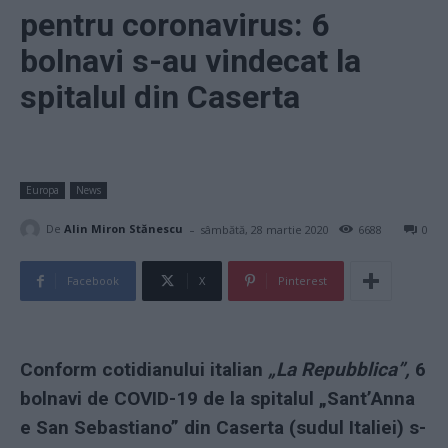
pentru coronavirus: 6
bolnavi s-au vindecat la
spitalul din Caserta
Europa
News
-
De
Alin Miron Stănescu
sâmbătă, 28 martie 2020
6688
0
Facebook
X
Pinterest
Conform cotidianului italian
„La Repubblica”,
6
bolnavi de COVID-19 de la spitalul „Sant’Anna
e San Sebastiano” din Caserta (sudul Italiei) s-