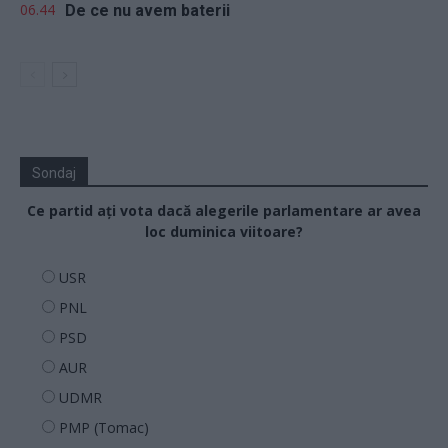
06.44
De ce nu avem baterii
Sondaj
Ce partid ați vota dacă alegerile parlamentare ar avea
loc duminica viitoare?
USR
PNL
PSD
AUR
UDMR
PMP (Tomac)