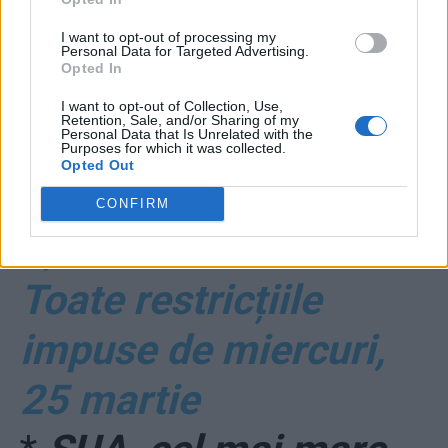
I want to opt-out of processing my
Personal Data for Targeted Advertising.
Opted In
I want to opt-out of Collection, Use,
Retention, Sale, and/or Sharing of my
Personal Data that Is Unrelated with the
*
DOCUMENT.
Purposes for which it was collected.
Opted Out
Ordonanța militară nr.
CONFIRM
3, articol cu articol.
Toate restricțiile
impuse de miercuri,
25 martie