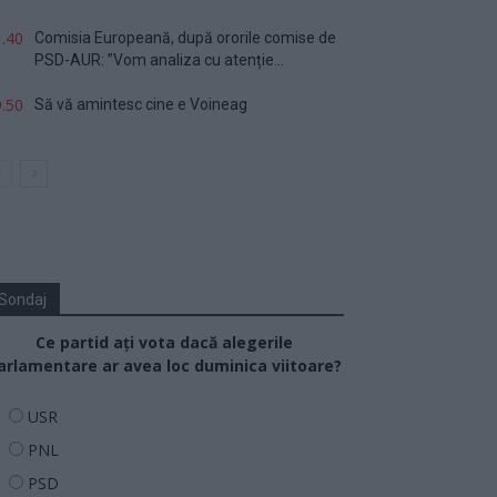
.40
Comisia Europeană, după ororile comise de
PSD-AUR: ”Vom analiza cu atenție...
.50
Să vă amintesc cine e Voineag
Sondaj
Ce partid ați vota dacă alegerile
arlamentare ar avea loc duminica viitoare?
USR
PNL
PSD