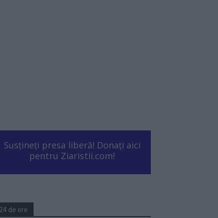
Susțineți presa liberă! Donați aici
pentru Ziaristii.com!
24 de ore