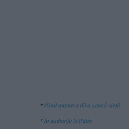
*
Când moartea dă o șansă vieții
*
În audiență la Putin