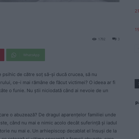
21
19
1792
3
WhatsApp
 psihic de către soț să-și ducă crucea, să nu
ului, ce-i mai rămâne de făcut victimei? O ideea ar fi
câte o funie. Nu știi niciodată când ai nevoie de un
p
care o abuzează? De dragul aparențelor familiei unde
te, când nu mai e nimic acolo decât suferință și iadul
torie nu mai e. Un arhiepiscop decablat el însuși de la
 ce retează și ultima speranță a femeii abuzate, care