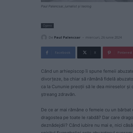
Paul Palencsar, jurnalist și teolog
Opinii
-
De
Paul Palencsar
miercuri, 26 iunie 2024
Facebook
X
Pinterest
Când un arhiepiscop îi spune femeii abuzate
divorțeze, ba chiar să rămână fidelă abuzator
ca la Cununie preoții să le dea mireselor și 
ștreang zdravăn.
De ce ar mai rămâne o femeie cu un bărbat 
dragostea pe toate le rabdă? Dar care dragos
deznădejdii? Când iubire nu mai e, nici căsă
spiritul Evangheliei este abuzatorul suprem,