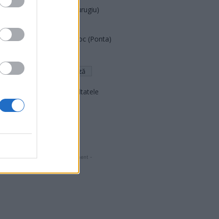
Partidul Patrioților (Surugiu)
FAR (Coarnă)
România pe Primul Loc (Ponta)
Altul
Arată rezultatele
Arhiva sondajelor
- Advertisment -