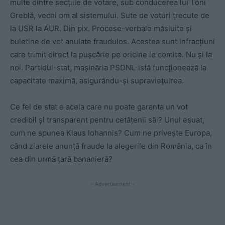
multe dintre secțiile de votare, sub conducerea lui Toni
Greblă, vechi om al sistemului. Sute de voturi trecute de
la USR la AUR. Din pix. Procese-verbale măsluite și
buletine de vot anulate fraudulos. Acestea sunt infracțiuni
care trimit direct la pușcărie pe oricine le comite. Nu și la
noi. Partidul-stat, mașinăria PSDNL-istă funcționează la
capacitate maximă, asigurându-și supraviețuirea.
Ce fel de stat e acela care nu poate garanta un vot
credibil și transparent pentru cetățenii săi? Unul eșuat,
cum ne spunea Klaus Iohannis? Cum ne privește Europa,
când ziarele anunță fraude la alegerile din România, ca în
cea din urmă țară bananieră?
- Advertisement -