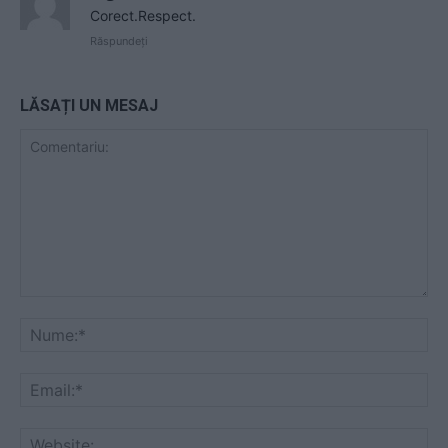
Corect.Respect.
Răspundeți
LĂSAȚI UN MESAJ
Comentariu:
Nu
Ema
Web