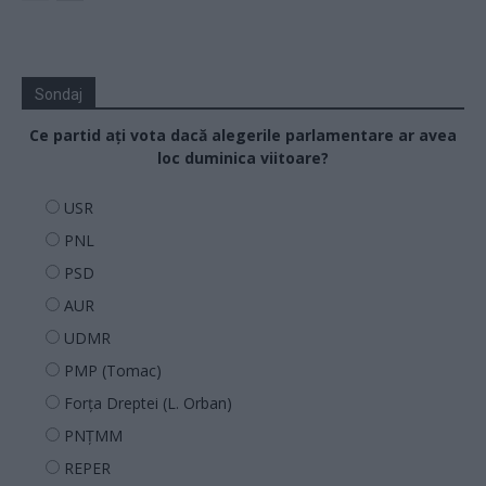
Sondaj
Ce partid ați vota dacă alegerile parlamentare ar avea
loc duminica viitoare?
USR
PNL
PSD
AUR
UDMR
PMP (Tomac)
Forța Dreptei (L. Orban)
PNȚMM
REPER