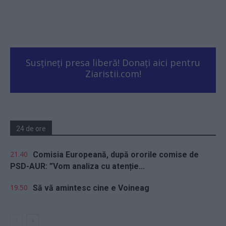
Susțineți presa liberă! Donați aici pentru
Ziaristii.com!
24 de ore
21.40
Comisia Europeană, după ororile comise de
PSD-AUR: ”Vom analiza cu atenție...
19.50
Să vă amintesc cine e Voineag