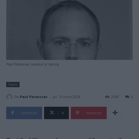
Paul Palencsar, jurnalist și teolog
Opinii
-
De
Paul Palencsar
joi, 13 iunie 2024
2308
6
Facebook
X
Pinterest