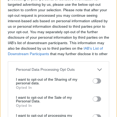
curata.
targeted advertising by us, please use the below opt-out
section to confirm your selection. Please note that after your
opt-out request is processed you may continue seeing
Nu Toni Grebla (ce nume de interlop) este
interest-based ads based on personal information utilized by
problema, ci faptul ca atatia ani a fost facut scapat
us or personal information disclosed to third parties prior to
de justitie, in conditiile in care a fost bagat in toate
your opt-out. You may separately opt-out of the further
scandalurile cu putinta.
disclosure of your personal information by third parties on the
IAB’s list of downstream participants. This information may
Deci ceva nu e deloc in ordine. Nici legile, nici
also be disclosed by us to third parties on the
IAB’s List of
justia. Ori Grebla a fost acuzat pe nedrept, ori
Downstream Participants
that may further disclose it to other
justitia nu functioneaza. In ambele cazuri este
third parties.
foarte grav.
Personal Data Processing Opt Outs
Răspundeți
I want to opt-out of the Sharing of my
personal data.
Kise Leff
joi, 13 iunie 2024 La 21.42
Opted In
libertatea.ro
I want to opt-out of the Sale of my
„Marea prescripție”: Mircea Cosma și fiul său,
Personal Data.
Vlad Cosma, scăpați de pușcărie, dar obligați să
Opted In
restituie o mită de șase milioane de lei. Alte
I want to opt-out of processing my