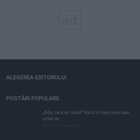
ad
ALEGEREA EDITORULUI
POSTĂRI POPULARE
„Adio, țară de căcat!” Bătut în fața casei sale,
umilit de...
duminică, 21 iulie 2019