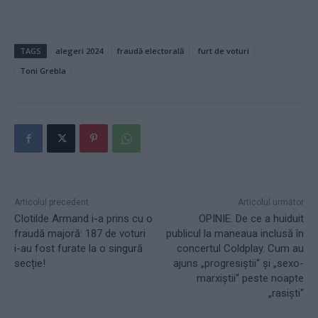
TAGS
alegeri 2024
fraudă electorală
furt de voturi
Toni Grebla
Articolul precedent
Articolul următor
Clotilde Armand i-a prins cu o
OPINIE. De ce a huiduit
fraudă majoră: 187 de voturi
publicul la maneaua inclusă în
i-au fost furate la o singură
concertul Coldplay. Cum au
secție!
ajuns „progresiștii“ și „sexo-
marxiștii“ peste noapte
„rasiști“