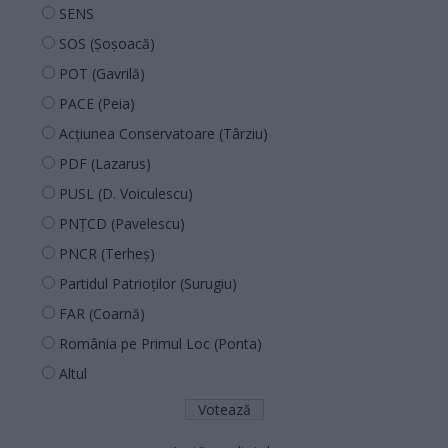
SENS
SOS (Șoșoacă)
POT (Gavrilă)
PACE (Peia)
Acțiunea Conservatoare (Târziu)
PDF (Lazarus)
PUSL (D. Voiculescu)
PNȚCD (Pavelescu)
PNCR (Terheș)
Partidul Patrioților (Surugiu)
FAR (Coarnă)
România pe Primul Loc (Ponta)
Altul