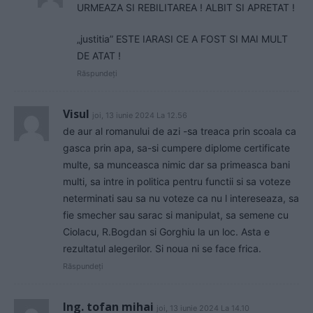
URMEAZA SI REBILITAREA ! ALBIT SI APRETAT !
„justitia” ESTE IARASI CE A FOST SI MAI MULT
DE ATAT !
Răspundeți
Visul
joi, 13 iunie 2024 La 12.56
de aur al romanului de azi -sa treaca prin scoala ca
gasca prin apa, sa-si cumpere diplome certificate
multe, sa munceasca nimic dar sa primeasca bani
multi, sa intre in politica pentru functii si sa voteze
neterminati sau sa nu voteze ca nu l intereseaza, sa
fie smecher sau sarac si manipulat, sa semene cu
Ciolacu, R.Bogdan si Gorghiu la un loc. Asta e
rezultatul alegerilor. Si noua ni se face frica.
Răspundeți
Ing. tofan mihai
joi, 13 iunie 2024 La 14.10