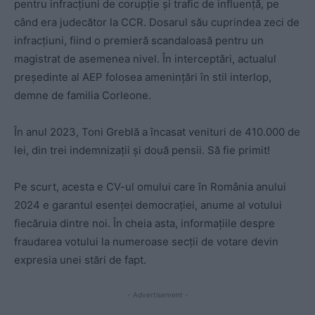
pentru infracțiuni de corupție și trafic de influență, pe
când era judecător la CCR. Dosarul său cuprindea zeci de
infracțiuni, fiind o premieră scandaloasă pentru un
magistrat de asemenea nivel. În interceptări, actualul
președinte al AEP folosea amenințări în stil interlop,
demne de familia Corleone.
În anul 2023, Toni Greblă a încasat venituri de 410.000 de
lei, din trei indemnizații și două pensii. Să fie primit!
Pe scurt, acesta e CV-ul omului care în România anului
2024 e garantul esenței democrației, anume al votului
fiecăruia dintre noi. În cheia asta, informațiile despre
fraudarea votului la numeroase secții de votare devin
expresia unei stări de fapt.
- Advertisement -