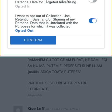
8.000 de dosare, închise în același fel
Personal Data for Targeted Advertising.
Opted In
Citeşte întreaga ştire: „Marea prescripție”:
Mircea Cosma și fiul său, Vlad Cosma, scăpați
I want to opt-out of Collection, Use,
de pușcărie, dar obligați să restituie o mită de
Retention, Sale, and/or Sharing of my
Personal Data that Is Unrelated with the
șase milioane de lei. Alte 8.000 de dosare,
Purposes for which it was collected.
închise în același fel
Opted Out
CONFIRM
SINGURUL PROIECT PENTRU romania
EXECUTAT CU MAXIMA DETERMINARE,
PRECIZIE SI UNIUNE ESTE „SCAPAM TOTI,
RAMANEM CU TOT CE AM FURAT, NE DAM LEGI
SA NU MAI PUTEM FI PEDEPSITI SI NE LUAM
‘justitia’ ADICA TOATA PUTEREA”
PARTIDUL SI SECURITATEA PENTRU
ETERNITATE.
Răspundeți
Kise Leff
joi, 13 iunie 2024 La 21.43