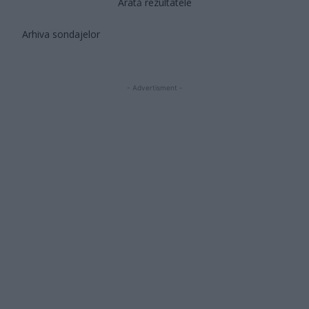
Arată rezultatele
Arhiva sondajelor
- Advertisment -