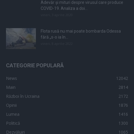
Adevăr și mituri despre virusul care produce
COVID-19. Analiza a doi...
vineri, 3 aprilie 2020
Flota rusă nu mai poate bombarda Odessa
fără „s-o ia în...
vineri, 8 aprilie 2022
CATEGORIE POPULARĂ
News
12042
Main
2814
Război în Ucraina
2172
Opinii
1876
Lumea
1416
Politică
1300
Dezvăluiri
1065