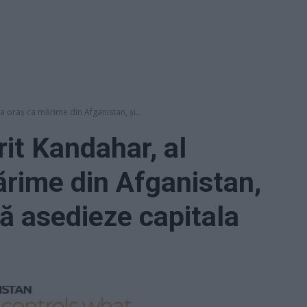
ea oraș ca mărime din Afganistan, și...
rit Kandahar, al
ărime din Afganistan,
să asedieze capitala