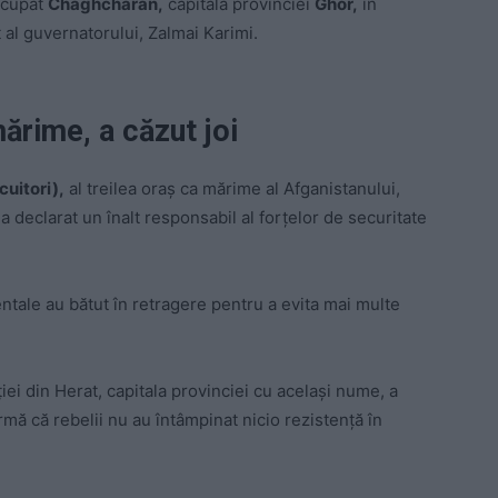
 ocupat
Chaghcharan,
capitala provinciei
Ghor,
în
t al guvernatorului, Zalmai Karimi.
mărime, a căzut joi
cuitori),
al treilea oraş ca mărime al Afganistanului,
”, a declarat un înalt responsabil al forţelor de securitate
ntale au bătut în retragere pentru a evita mai multe
iţiei din Herat, capitala provinciei cu același nume, a
mă că rebelii nu au întâmpinat nicio rezistenţă în