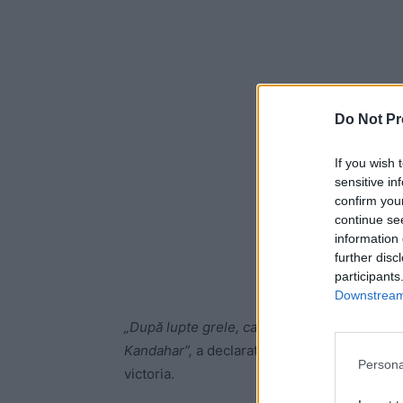
Do Not Pr
If you wish 
sensitive in
confirm you
continue se
information 
further disc
participants
Downstream 
„După lupte grele, care au avut loc noaptea t
Kandahar”,
a declarat un oficial guvernament
Persona
victoria.