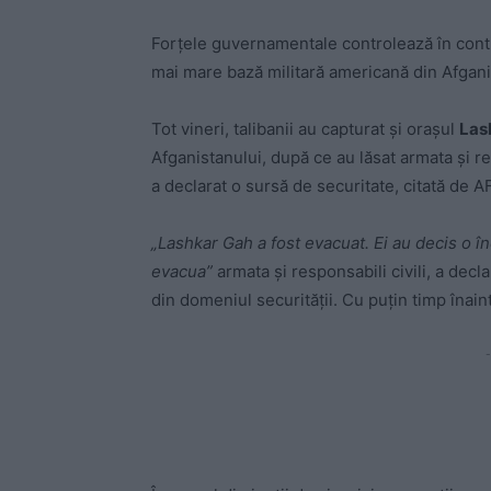
Forțele guvernamentale controlează în conti
mai mare bază militară americană din Afganis
Tot vineri, talibanii au capturat și orașul
Las
Afganistanului, după ce au lăsat armata şi re
a declarat o sursă de securitate, citată de A
„Lashkar Gah a fost evacuat. Ei au decis o î
evacua”
armata şi responsabili civili, a dec
din domeniul securităţii. Cu puţin timp înain
-