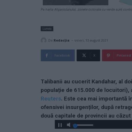
Pe harta Afganistanului, zonele colorate cu verde sunt control
Lumea
-
De
Redacţia
vineri, 13 august 2021
Facebook
X
Pinterest
Talibanii au cucerit Kandahar, al d
populație de 615.000 de locuitori), a
Reuters
. Este cea mai importantă î
ofensivei insurgenților, după retrag
două capitale de provincii au căzut î