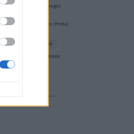
Partidul Patrioților (Surugiu)
FAR (Coarnă)
România pe Primul Loc (Ponta)
Altul
Arată rezultatele
Arhiva sondajelor
- Advertisment -