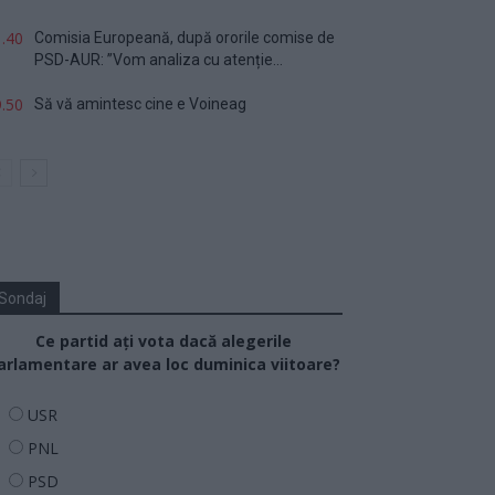
.40
Comisia Europeană, după ororile comise de
PSD-AUR: ”Vom analiza cu atenție...
.50
Să vă amintesc cine e Voineag
Sondaj
Ce partid ați vota dacă alegerile
arlamentare ar avea loc duminica viitoare?
USR
PNL
PSD