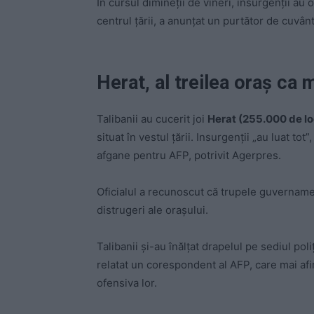
În cursul dimineţii de vineri, insurgenţii au
centrul ţării, a anunţat un purtător de cuvân
Herat, al treilea oraș ca 
Talibanii au cucerit joi
Herat (255.000 de lo
situat în vestul ţării. Insurgenţii „au luat tot
afgane pentru AFP, potrivit Agerpres.
Oficialul a recunoscut că trupele guvername
distrugeri ale oraşului.
Talibanii şi-au înălţat drapelul pe sediul pol
relatat un corespondent al AFP, care mai afir
ofensiva lor.