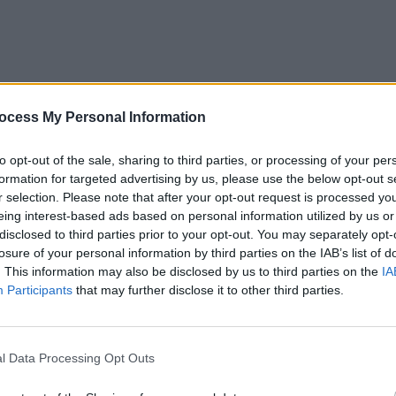
ocess My Personal Information
to opt-out of the sale, sharing to third parties, or processing of your per
formation for targeted advertising by us, please use the below opt-out s
r selection. Please note that after your opt-out request is processed y
eing interest-based ads based on personal information utilized by us or
disclosed to third parties prior to your opt-out. You may separately opt-
losure of your personal information by third parties on the IAB’s list of
. This information may also be disclosed by us to third parties on the
IA
Participants
that may further disclose it to other third parties.
recută, talibanii au luat controlul asupra orașului
al pentru Reuters, după ce și militanții și-au anunțat
l Data Processing Opt Outs