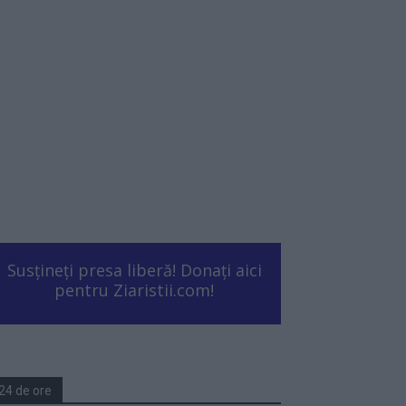
Susțineți presa liberă! Donați aici
pentru Ziaristii.com!
24 de ore