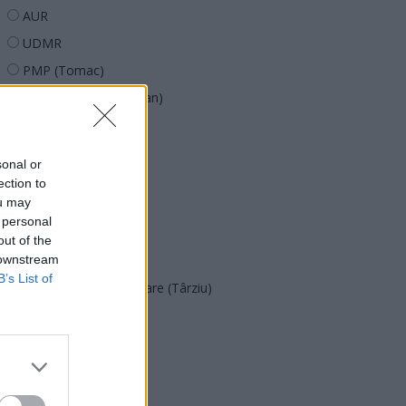
AUR
UDMR
PMP (Tomac)
Forța Dreptei (L. Orban)
PNȚMM
REPER
sonal or
SENS
ection to
ou may
SOS (Șoșoacă)
 personal
POT (Gavrilă)
out of the
 downstream
PACE (Peia)
B’s List of
Acțiunea Conservatoare (Târziu)
PDF (Lazarus)
PUSL (D. Voiculescu)
PNȚCD (Pavelescu)
PNCR (Terheș)