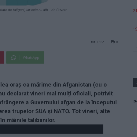
21
ate de taligani, iar cele cu alb - de Guvern
19
1562
0
WhatsApp
oilea oraș ca mărime din Afganistan (cu o
u declarat vineri mai mulți oficiali, potrivit
p
nfrângere a Guvernului afgan de la începutul
erea trupelor SUA și NATO. Tot vineri, alte
n mâinile talibanilor.