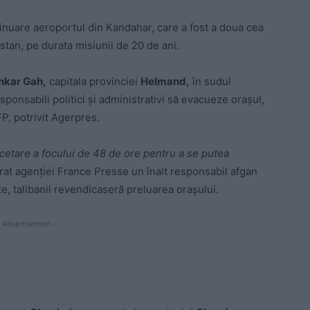
nuare aeroportul din Kandahar, care a fost a doua cea
tan, pe durata misiunii de 20 de ani.
hkar Gah,
capitala provinciei
Helmand,
în sudul
sponsabili politici şi administrativi să evacueze oraşul,
FP, potrivit Agerpres.
ncetare a focului de 48 de ore pentru a se putea
larat agenţiei France Presse un înalt responsabil afgan
te, talibanii revendicaseră preluarea oraşului.
 Advertisement -