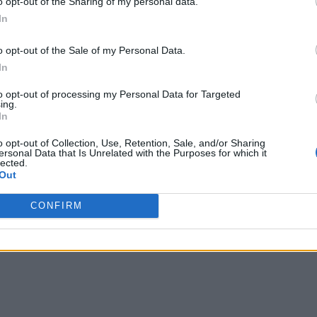
o opt-out of the Sharing of my personal data.
nii au ajuns în Piaţa Martirilor din oraş”,
a scris un
In
oficial de Twitter, potrivit Agerpres, care preia Agenția
o opt-out of the Sale of my Personal Data.
In
 toate aparenţele, forţele guvernamentale s-au retras
to opt-out of processing my Personal Data for Targeted
ing.
ovinciei cu acelaşi nume din sudul Afganistanului.
In
 Advertisement -
o opt-out of Collection, Use, Retention, Sale, and/or Sharing
ersonal Data that Is Unrelated with the Purposes for which it
lected.
Out
CONFIRM