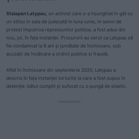
Stsiapan Latypau,
un activist care s-a înjunghiat în gât cu
un stilou în sala de judecată în luna iunie, în semn de
protest împotriva represiunilor politice, a fost adus din
nou, joi, în fața instanței. Procurorii au cerut ca Latypau să
fie condamnat la 8 ani și jumătate de închisoare, sub
acuzații de încălcare a ordinii publice și fraudă.
Aflat în închisoare din septembrie 2020, Latypau a
descris în fața instanței torturile la care a fost supus în
detenție: bătut cumplit și sufocat cu o pungă de plastic.
- Advertisement -