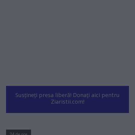
Susțineți presa liberă! Donați aici pentru
Ziaristii.com!
24 de ore