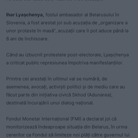
Ihar Lyașchenya,
fostul ambasador al Belarusului în
Slovenia, a fost arestat joi sub acuzația de „organizare a
unor proteste în masă”, acuzații care îi pot aduce până la
8 ani de închisoare.
Când au izbucnit protestele post-electorale, Lyașchenya
a criticat public represiunea împotriva manifestanților.
Printre cei arestați în ultimul val se numără, de
asemenea, avocați, activiști politici și de mediu care au
făcut parte din inițiativa civică Skhod (Adunarea),
destinată încurajării unui dialog național.
Fondul Monetar Internațional (FMI) a declarat joi că
monitorizează îndeaproape situația din Belarus, în urma
cererilor ca Fondul să limiteze noi plăți către guvernul lui