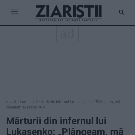
ad
Acasă
Lumea
Mărturii din infernul lui Lukașenko: "Plângeam, mă
chinuiam să respir cu o...
Mărturii din infernul lui
Lukașenko: „Plângeam, mă