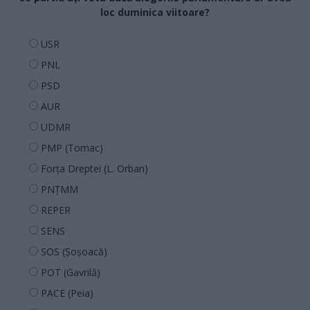
loc duminica viitoare?
USR
PNL
PSD
AUR
UDMR
PMP (Tomac)
Forța Dreptei (L. Orban)
PNȚMM
REPER
SENS
SOS (Șoșoacă)
POT (Gavrilă)
PACE (Peia)