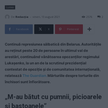
Lumea
-
De
Redacţia
vineri, 13 august 2021
2576
2
Facebook
X
Pinterest
Continuă represiunea sălbatică din Belarus. Autoritățile
au reținut peste 20 de persoane în ultimul val de
arestări, continuând vânătoarea opozanților regimului
Lukașenko, la un an de la scrutinul prezidențial
contestat de opoziție și de comunitatea internațională,
relatează
The Guardian.
Mărturiile despre torturile din
închisori sunt înfiorătoare.
„M-au bătut cu pumnii, picioarele
și bastoanele”