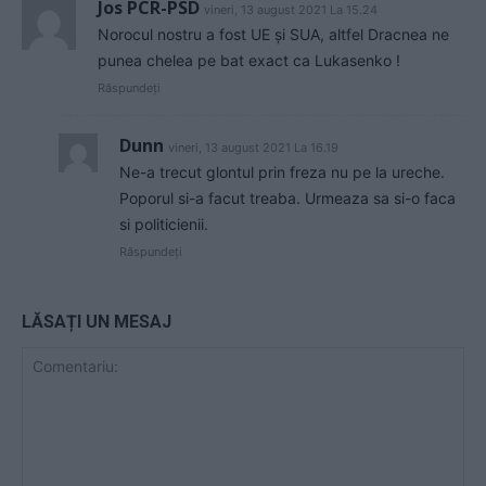
Jos PCR-PSD
vineri, 13 august 2021 La 15.24
Norocul nostru a fost UE și SUA, altfel Dracnea ne
punea chelea pe bat exact ca Lukasenko !
Răspundeți
Dunn
vineri, 13 august 2021 La 16.19
Ne-a trecut glontul prin freza nu pe la ureche.
Poporul si-a facut treaba. Urmeaza sa si-o faca
si politicienii.
Răspundeți
LĂSAȚI UN MESAJ