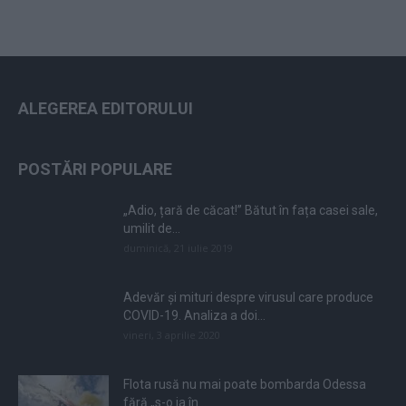
ALEGEREA EDITORULUI
POSTĂRI POPULARE
„Adio, țară de căcat!” Bătut în fața casei sale,
umilit de...
duminică, 21 iulie 2019
Adevăr și mituri despre virusul care produce
COVID-19. Analiza a doi...
vineri, 3 aprilie 2020
Flota rusă nu mai poate bombarda Odessa
fără „s-o ia în...