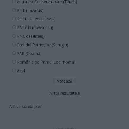
Acțiunea Conservatoare (Târziu)
PDF (Lazarus)
PUSL (D. Voiculescu)
PNȚCD (Pavelescu)
PNCR (Terheș)
Partidul Patrioților (Surugiu)
FAR (Coarnă)
România pe Primul Loc (Ponta)
Altul
Arată rezultatele
Arhiva sondajelor
- Advertisment -