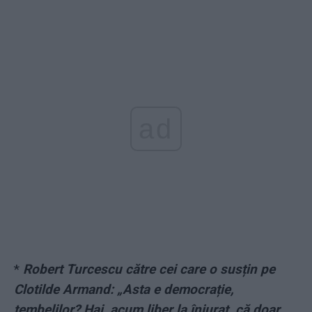
ad
*
Robert Turcescu către cei care o susțin pe
Clotilde Armand: „Asta e democrație,
tembelilor? Hai, acum liber la înjurat, că doar