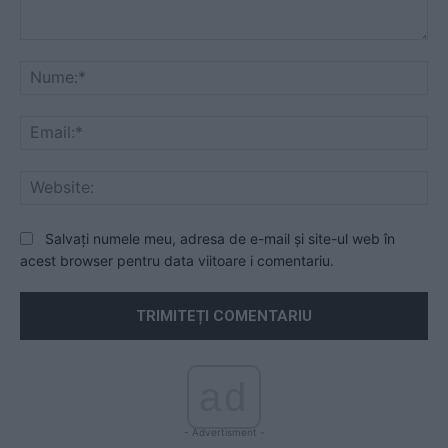
Comentariu:
Nu
Ema
Web
Salvați numele meu, adresa de e-mail și site-ul web în
acest browser pentru data viitoare i comentariu.
ad
- Advertisment -