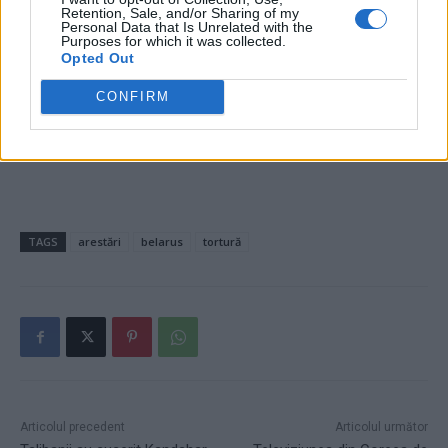
Retention, Sale, and/or Sharing of my
evacueze Ambasada din Afganistan,
Personal Data that Is Unrelated with the
Purposes for which it was collected.
amenințată de ofensiva talibanilor
Opted Out
- Advertisement -
CONFIRM
TAGS
arestări
belarus
tortură
Articolul precedent
Articolul următor