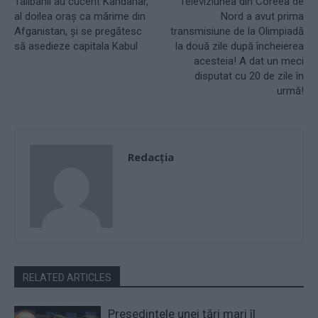
Talibanii au cucerit Kandahar,
Televiziunea din Coreea de
al doilea oraș ca mărime din
Nord a avut prima
Afganistan, și se pregătesc
transmisiune de la Olimpiadă
să asedieze capitala Kabul
la două zile după încheierea
acesteia! A dat un meci
disputat cu 20 de zile în
urmă!
Redacţia
RELATED ARTICLES
Președintele unei țări mari îl