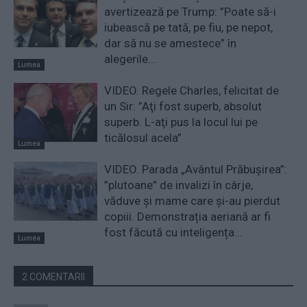
avertizează pe Trump: ”Poate să-i
iubească pe tată, pe fiu, pe nepot,
dar să nu se amestece” în
alegerile...
Lumea
VIDEO. Regele Charles, felicitat de
un Sir: ”Aţi fost superb, absolut
superb. L-aţi pus la locul lui pe
ticălosul acela”
Lumea
VIDEO. Parada „Avântul Prăbușirea”:
”plutoane” de invalizi în cârje,
văduve și mame care și-au pierdut
copiii. Demonstrația aeriană ar fi
fost făcută cu inteligența...
Lumea
2 COMENTARII