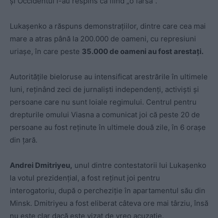
și Occidentul l-au respins ca fiind „o farsă”.
Lukașenko a răspuns demonstrațiilor, dintre care cea mai
mare a atras până la 200.000 de oameni, cu represiuni
uriașe, în care peste
35.000 de oameni au fost arestați.
Autoritățile bieloruse au intensificat arestrările în ultimele
luni, reținând zeci de jurnaliști independenți, activiști și
persoane care nu sunt loiale regimului. Centrul pentru
drepturile omului Viasna a comunicat joi că peste 20 de
persoane au fost reținute în ultimele două zile, în 6 orașe
din țară.
Andrei Dmitriyeu,
unul dintre contestatorii lui Lukașenko
la votul prezidențial, a fost reținut joi pentru
interogatoriu, după o percheziție în apartamentul său din
Minsk. Dmitriyeu a fost eliberat câteva ore mai târziu, însă
nu este clar dacă este vizat de vreo acuzație.