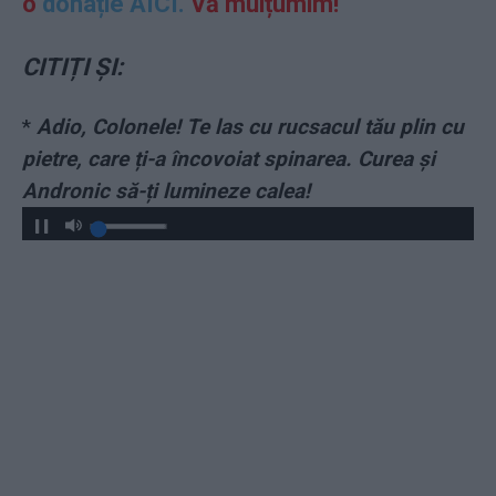
o
donație AICI.
Vă mulțumim!
CITIȚI ȘI:
*
Adio, Colonele! Te las cu rucsacul tău plin cu
pietre, care ți-a încovoiat spinarea. Curea și
Andronic să-ți lumineze calea!