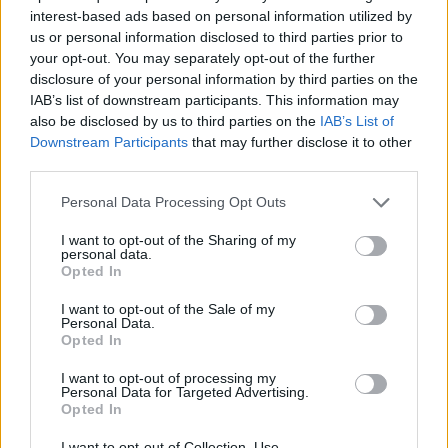
interest-based ads based on personal information utilized by
încercat să șteargă urmele lor cu bidineaua
us or personal information disclosed to third parties prior to
your opt-out. You may separately opt-out of the further
*
Radu Herjeu a fost recuperat de PSD la
disclosure of your personal information by third parties on the
IAB’s list of downstream participants. This information may
Metropola TV. E plătit de clanul Firea-Pandele,
also be disclosed by us to third parties on the
IAB’s List of
ca „invitat permanent”, cu banii cetățenilor din
Downstream Participants
that may further disclose it to other
third parties.
Voluntari
Personal Data Processing Opt Outs
*
Un fost ministru s-a înecat cu un un cățel de
I want to opt-out of the Sharing of my
usturoi, pe litoral, la ora 2.00 noaptea. L-a
personal data.
Opted In
salvat un medic adus de acasă
I want to opt-out of the Sale of my
Personal Data.
*
Ministrul Sportului, Eduard Novak, se
Opted In
antrenează în Bulgaria, pentru că în România
I want to opt-out of processing my
nu există un velodrom practicabil!
Personal Data for Targeted Advertising.
Opted In
*
America își trimite Infanteria Marină să
I want to opt-out of Collection, Use,