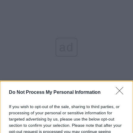
ad
Do Not Process My Personal Information
*
A murit generalul Kemenici, comandantul
If you wish to opt-out of the sale, sharing to third parties, or
processing of your personal or sensitive information for
unității militare în care au fost împușcați soții
targeted advertising by us, please use the below opt-out
Ceaușescu. Kemenici era „pe mână” cu spionul
section to confirm your selection. Please note that after your
opt-out request is processed you may continue seeing
sovietic Militaru. A făcut diversiuni mortale și a