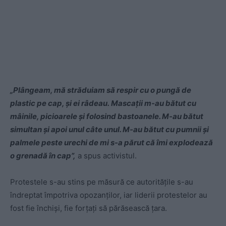
„Plângeam, mă străduiam să respir cu o pungă de
plastic pe cap, și ei râdeau. Mascații m-au bătut cu
mâinile, picioarele și folosind bastoanele. M-au bătut
simultan și apoi unul câte unul. M-au bătut cu pumnii și
palmele peste urechi de mi s-a părut că îmi explodează
o grenadă în cap”,
a spus activistul.
Protestele s-au stins pe măsură ce autoritățile s-au
îndreptat împotriva opozanților, iar liderii protestelor au
fost fie închiși, fie forțați să părăsească țara.