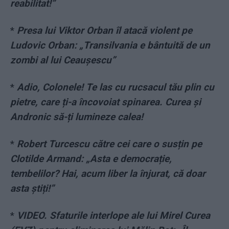
reabilitat!”
*
Presa lui Viktor Orban îl atacă violent pe
Ludovic Orban: „Transilvania e bântuită de un
zombi al lui Ceauşescu”
*
Adio, Colonele! Te las cu rucsacul tău plin cu
pietre, care ți-a încovoiat spinarea. Curea și
Andronic să-ți lumineze calea!
*
Robert Turcescu către cei care o susțin pe
Clotilde Armand: „Asta e democrație,
tembelilor? Hai, acum liber la înjurat, că doar
asta știți!”
*
VIDEO. Sfaturile interlope ale lui Mirel Curea