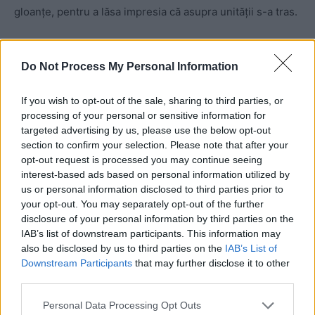
gloanțe, pentru a lăsa impresia că asupra unităţii s-a tras.
Iscusinţa meseriaşilor l-a dat de gol, pentru că semnele
de gloanţe au fost pictate numai până la înălţimea la care
Do Not Process My Personal Information
a ajuns scării zugravului. Mai sus, zidul a rămas neatins!
If you wish to opt-out of the sale, sharing to third parties, or
processing of your personal or sensitive information for
Atât a ajuns scara zugravului, atât s-a tras la Revoluție! Teroriștii – disciplinați
targeted advertising by us, please use the below opt-out
section to confirm your selection. Please note that after your
Puteți susține ZIARISTII.COM făcând
opt-out request is processed you may continue seeing
interest-based ads based on personal information utilized by
o
donație AICI.
Vă mulțumim!
us or personal information disclosed to third parties prior to
your opt-out. You may separately opt-out of the further
CITIȚI ȘI:
disclosure of your personal information by third parties on the
IAB’s list of downstream participants. This information may
also be disclosed by us to third parties on the
IAB’s List of
*
„Dosarul din SUA” al lui Florin Cîțu, detonat
Downstream Participants
that may further disclose it to other
de un site care militează pentru legalizarea
third parties.
canabisului! Amenințări timp de două zile,
Personal Data Processing Opt Outs