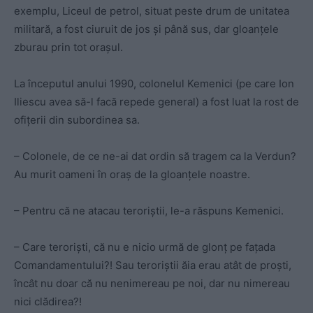
exemplu, Liceul de petrol, situat peste drum de unitatea
militară, a fost ciuruit de jos şi până sus, dar gloanțele
zburau prin tot orașul.
La începutul anului 1990, colonelul Kemenici (pe care Ion
Iliescu avea să-l facă repede general) a fost luat la rost de
ofițerii din subordinea sa.
– Colonele, de ce ne-ai dat ordin să tragem ca la Verdun?
Au murit oameni în oraș de la gloanțele noastre.
– Pentru că ne atacau teroriștii, le-a răspuns Kemenici.
– Care teroriști, că nu e nicio urmă de glonț pe fațada
Comandamentului?! Sau teroriștii ăia erau atât de proști,
încât nu doar că nu nenimereau pe noi, dar nu nimereau
nici clădirea?!