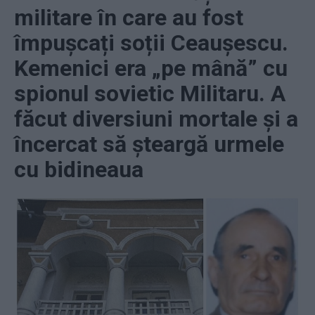
militare în care au fost
împușcați soții Ceaușescu.
Kemenici era „pe mână” cu
spionul sovietic Militaru. A
făcut diversiuni mortale și a
încercat să șteargă urmele
cu bidineaua