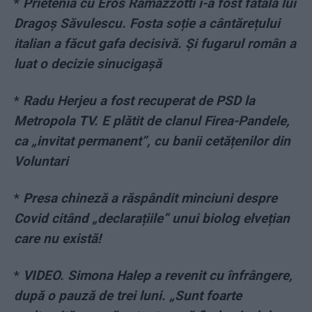
*
Prietenia cu Eros Ramazzotti i-a fost fatală lui
Dragoș Săvulescu. Fosta soție a cântărețului
italian a făcut gafa decisivă. Și fugarul român a
luat o decizie sinucigașă
*
Radu Herjeu a fost recuperat de PSD la
Metropola TV. E plătit de clanul Firea-Pandele,
ca „invitat permanent”, cu banii cetățenilor din
Voluntari
*
Presa chineză a răspândit minciuni despre
Covid citând „declarațiile” unui biolog elvețian
care nu există!
*
VIDEO. Simona Halep a revenit cu înfrângere,
după o pauză de trei luni. „Sunt foarte