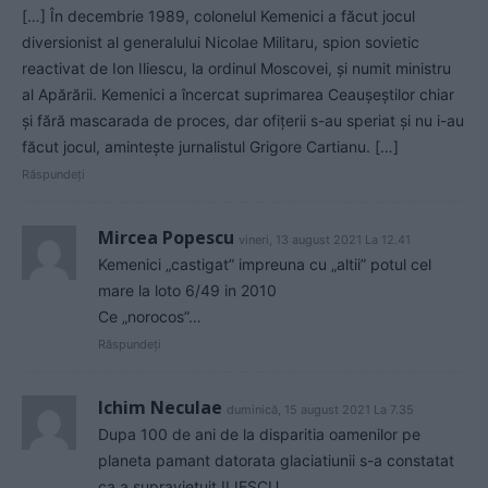
[…] În decembrie 1989, colonelul Kemenici a făcut jocul
diversionist al generalului Nicolae Militaru, spion sovietic
reactivat de Ion Iliescu, la ordinul Moscovei, și numit ministru
al Apărării. Kemenici a încercat suprimarea Ceaușeștilor chiar
și fără mascarada de proces, dar ofițerii s-au speriat și nu i-au
făcut jocul, aminteşte jurnalistul Grigore Cartianu. […]
Răspundeți
Mircea Popescu
vineri, 13 august 2021 La 12.41
Kemenici „castigat” impreuna cu „altii” potul cel
mare la loto 6/49 in 2010
Ce „norocos”…
Răspundeți
Ichim Neculae
duminică, 15 august 2021 La 7.35
Dupa 100 de ani de la disparitia oamenilor pe
planeta pamant datorata glaciatiunii s-a constatat
ca a supravietuit ILIESCU.