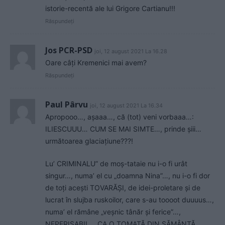
istorie-recentă ale lui Grigore Cartianu!!!
Răspundeți
Jos PCR-PSD
joi, 12 august 2021 La 16.28
Oare câți Kremenici mai avem?
Răspundeți
Paul Pârvu
joi, 12 august 2021 La 16.34
Apropooo…, așaaa…, că (tot) veni vorbaaa…:
ILIESCUUU… CUM SE MAI SIMTE…, prinde șiii…
următoarea glaciațiune???!
Lu’ CRIMINALU” de moș-tataie nu i-o fi urât
singur…, numa’ el cu „doamna Nina”…, nu i-o fi dor
de toți acești TOVARĂȘI, de idei-proletare și de
lucrat în slujba ruskoilor, care s-au toooot duuuus…,
numa’ el rămâne „veșnic tânăr și ferice”…,
NEPERISABIL… CA O TOMATĂ DIN SĂMÂNȚĂ