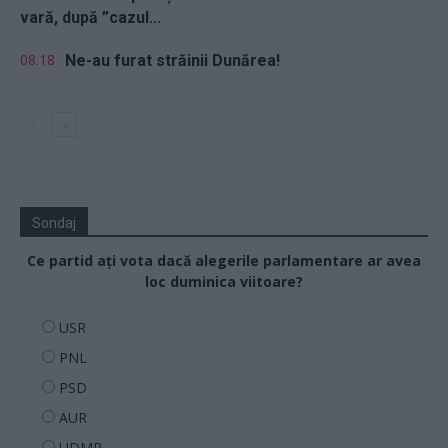
vară, după ”cazul...
08.18
Ne-au furat străinii Dunărea!
Sondaj
Ce partid ați vota dacă alegerile parlamentare ar avea
loc duminica viitoare?
USR
PNL
PSD
AUR
UDMR