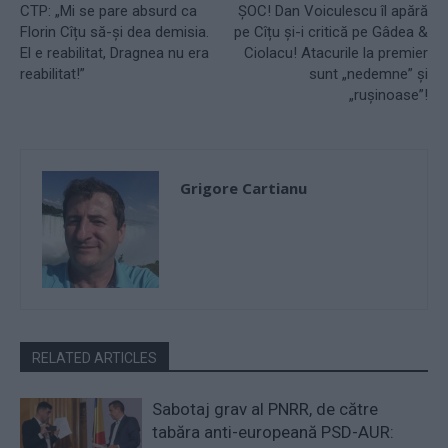
CTP: „Mi se pare absurd ca
ȘOC! Dan Voiculescu îl apără
Florin Cîțu să-și dea demisia.
pe Cîțu și-i critică pe Gâdea &
El e reabilitat, Dragnea nu era
Ciolacu! Atacurile la premier
reabilitat!”
sunt „nedemne” și
„rușinoase”!
Grigore Cartianu
RELATED ARTICLES
Sabotaj grav al PNRR, de către
tabăra anti-europeană PSD-AUR: