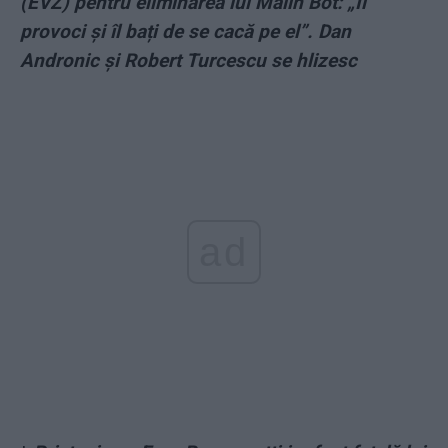
(EVZ) pentru eliminarea lui Mălin Bot: „Îl
provoci și îl bați de se cacă pe el”. Dan
Andronic și Robert Turcescu se hlizesc
ad