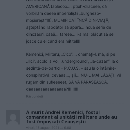
AMERICANĂ (aoleooo…, ptiuh-draceee, că
vorbirăm deeee imperialiștii „burghezo-
moșierești”!!!), MUMIFICAT ÎNCĂ DIN-VIAȚĂ,
așteptând răbdător să apară… noua serie de
dinozauri, căăă… tareee… i-a mai plăcut să se
joace cu ei când era mititel!!!
Kemenici, Militaru, „Cico”…, chemați-l, mă, și pe
„Ilici”, acolo la voi, „underground”, „la-cazan”, la o
ședință-de-partid – P.C.U.S. – sau la o întâlnire-
conspirativă, cevaaa…, șiii… NU-L MAI LĂSAȚI, vă
rugăm din sufleeeeet, SĂ VĂ PĂRĂSEASCĂ,
daaaaaaaaaaaaaaaa?!!!!!!!!!
Răspundeți
A murit Andrei Kemenici, fostul
comandant al unităţii militare unde au
fost împuşcaţi Ceauşeştii
vineri, 13 august 2021 La 9.08