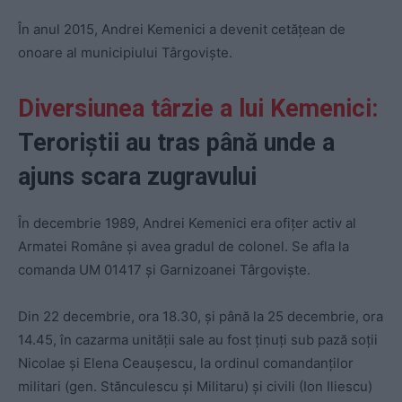
În anul 2015, Andrei Kemenici a devenit cetățean de
onoare al municipiului Târgoviște.
Diversiunea târzie a lui Kemenici:
Teroriștii au tras până unde a
ajuns scara zugravului
În decembrie 1989, Andrei Kemenici era ofiţer activ al
Armatei Române şi avea gradul de colonel. Se afla la
comanda UM 01417 şi Garnizoanei Târgovişte.
Din 22 decembrie, ora 18.30, şi până la 25 decembrie, ora
14.45, în cazarma unității sale au fost ţinuţi sub pază soţii
Nicolae şi Elena Ceauşescu, la ordinul comandanților
militari (gen. Stănculescu și Militaru) și civili (Ion Iliescu)