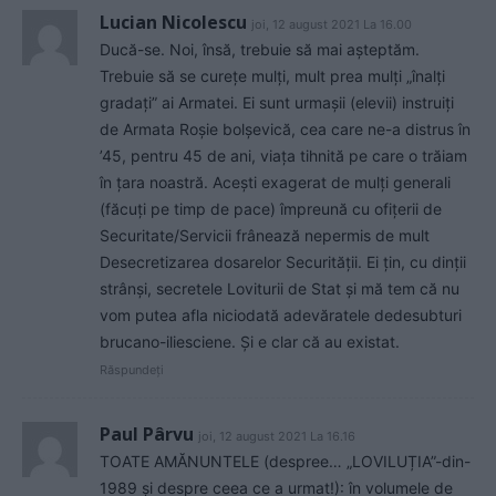
Lucian Nicolescu
joi, 12 august 2021 La 16.00
Ducă-se. Noi, însă, trebuie să mai așteptăm.
Trebuie să se curețe mulți, mult prea mulți „înalți
gradați” ai Armatei. Ei sunt urmașii (elevii) instruiți
de Armata Roșie bolșevică, cea care ne-a distrus în
’45, pentru 45 de ani, viața tihnită pe care o trăiam
în țara noastră. Acești exagerat de mulți generali
(făcuți pe timp de pace) împreună cu ofițerii de
Securitate/Servicii frânează nepermis de mult
Desecretizarea dosarelor Securității. Ei țin, cu dinții
strânși, secretele Loviturii de Stat și mă tem că nu
vom putea afla niciodată adevăratele dedesubturi
brucano-iliesciene. Și e clar că au existat.
Răspundeți
Paul Pârvu
joi, 12 august 2021 La 16.16
TOATE AMĂNUNTELE (despree… „LOVILUȚIA”-din-
1989 și despre ceea ce a urmat!): în volumele de