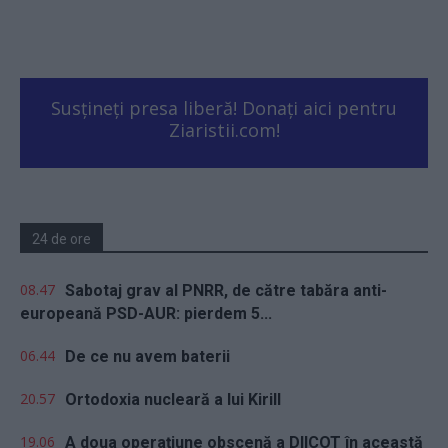
Susțineți presa liberă! Donați aici pentru
Ziaristii.com!
24 de ore
08.47
Sabotaj grav al PNRR, de către tabăra anti-
europeană PSD-AUR: pierdem 5...
06.44
De ce nu avem baterii
20.57
Ortodoxia nucleară a lui Kirill
19.06
A doua operațiune obscenă a DIICOT în această