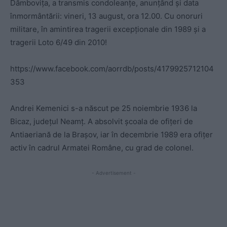
Dâmbovița, a transmis condoleanțe, anunțând și data
înmormântării: vineri, 13 august, ora 12.00. Cu onoruri
militare, în amintirea tragerii excepționale din 1989 și a
tragerii Loto 6/49 din 2010!
https://www.facebook.com/aorrdb/posts/4179925712104
353
Andrei Kemenici s-a născut pe 25 noiembrie 1936 la
Bicaz, judeţul Neamţ. A absolvit şcoala de ofiţeri de
Antiaeriană de la Braşov, iar în decembrie 1989 era ofițer
activ în cadrul Armatei Române, cu grad de colonel.
- Advertisement -