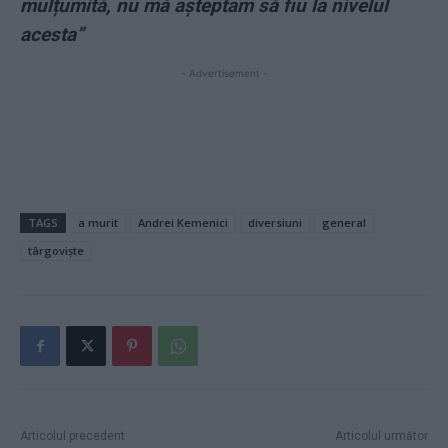
mulțumită, nu mă așteptam să fiu la nivelul
acesta”
- Advertisement -
TAGS
a murit
Andrei Kemenici
diversiuni
general
târgoviște
Articolul precedent
Articolul următor