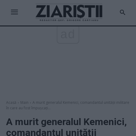
ad
Acasă
Main
A murit generalul Kemenici, comandantul unității militare
în care au fost împușcați...
A murit generalul Kemenici,
comandantul unității