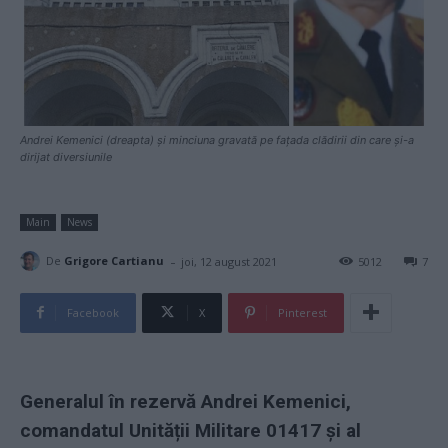
Andrei Kemenici (dreapta) și minciuna gravată pe fațada clădirii din care și-a
dirijat diversiunile
Main
News
-
De
Grigore Cartianu
joi, 12 august 2021
5012
7
Facebook
X
Pinterest
Generalul în rezervă Andrei Kemenici,
comandatul Unității Militare 01417 și al