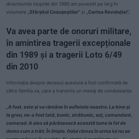
diversiunile stupide din 1990 am povestit pe larg în
volumele
„Sfârșitul Ceaușeștilor”
și
„Cartea Revoluției”.
Va avea parte de onoruri militare,
în amintirea tragerii excepționale
din 1989 și a tragerii Loto 6/49
din 2010
Informația despre decesul acestuia a fost confirmată de
către familia sa, care a transmis un mesaj de condoleanțe.
„A fost, este şi va rămâne în sufletele noastre. La bine şi
la greu, ne-a fost tată, bunic, străbunic, soț, comandant,
camarad. A ales să părăsească această lume la fel de
demn cum a trăit. În linişte. Golul rămas în urma lui nu se