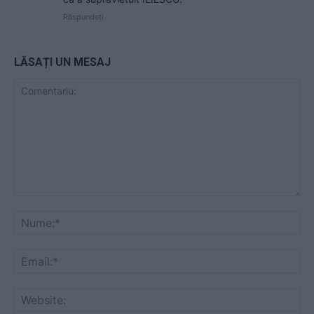
Răspundeți
LĂSAȚI UN MESAJ
Comentariu:
Nu
Ema
Web