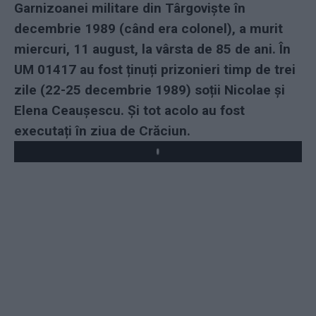
Garnizoanei militare din Târgoviște în
decembrie 1989 (când era colonel), a murit
miercuri, 11 august, la vârsta de 85 de ani. În
UM 01417 au fost ținuți prizonieri timp de trei
zile (22-25 decembrie 1989) soții Nicolae și
Elena Ceauşescu. Și tot acolo au fost
executați în ziua de Crăciun.
Play