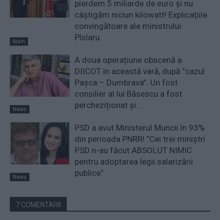
pierdem 5 miliarde de euro și nu
câștigăm niciun kilowatt! Explicațiile
convingătoare ale ministrului
Pîslaru
Main
A doua operațiune obscenă a
DIICOT în această vară, după ”cazul
Pașca – Dumbrava”. Un fost
consilier al lui Băsescu a fost
percheziționat și...
News
PSD a avut Ministerul Muncii în 93%
din perioada PNRR! ”Cei trei miniştri
PSD n-au făcut ABSOLUT NIMIC
pentru adoptarea legii salarizării
publice”
News
7 COMENTARII