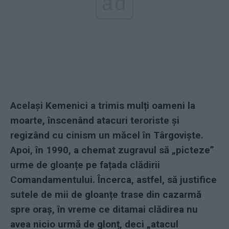
ad
Același Kemenici a trimis mulți oameni la
moarte, înscenând atacuri teroriste și
regizând cu cinism un măcel în Târgoviște.
Apoi, în 1990, a chemat zugravul să „picteze”
urme de gloanțe pe fațada clădirii
Comandamentului. Încerca, astfel, să justifice
sutele de mii de gloanțe trase din cazarmă
spre oraș, în vreme ce ditamai clădirea nu
avea nicio urmă de glonț, deci „atacul