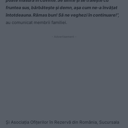
poate măsura în cuvinte. Se simte şi se trăieşte cu
fruntea sus, bărbăteşte şi demn, aşa cum ne-a învățat
întotdeauna. Rămas bun! Să ne veghezi în continuare!”,
au comunicat membrii familiei.
- Advertisement -
Și Asociația Ofițerilor în Rezervă din România, Sucursala