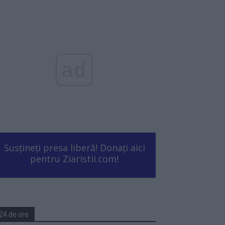
ad
Susțineți presa liberă! Donați aici
pentru Ziaristii.com!
24 de ore