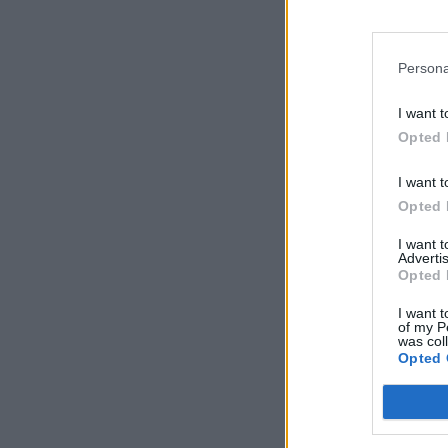
Persona
I want t
Opted 
I want t
Opted 
I want 
Advertis
Opted 
I want t
of my P
was col
Opted 