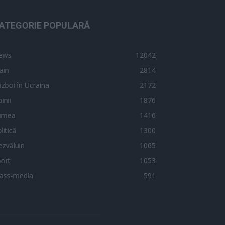
ATEGORIE POPULARĂ
ews
12042
ain
2814
zboi în Ucraina
2172
inii
1876
umea
1416
litică
1300
zvăluiri
1065
ort
1053
ass-media
591