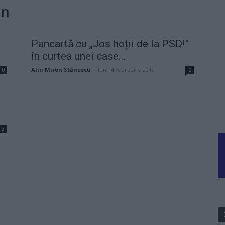
an
Pancartă cu „Jos hoții de la PSD!”
în curtea unei case...
Alin Miron Stănescu
-
luni, 4 februarie 2019
0
0
3