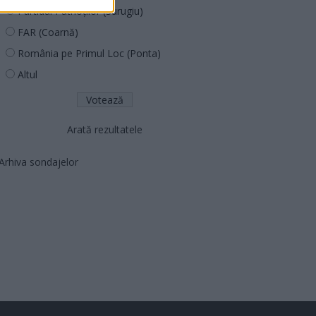
Partidul Patrioților (Surugiu)
FAR (Coarnă)
România pe Primul Loc (Ponta)
Altul
Arată rezultatele
Arhiva sondajelor