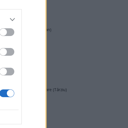
AUR
UDMR
PMP (Tomac)
Forța Dreptei (L. Orban)
PNȚMM
REPER
SENS
SOS (Șoșoacă)
POT (Gavrilă)
PACE (Peia)
Acțiunea Conservatoare (Târziu)
PDF (Lazarus)
PUSL (D. Voiculescu)
PNȚCD (Pavelescu)
PNCR (Terheș)