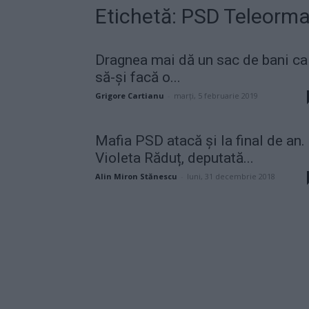
Etichetă: PSD Teleorm
Dragnea mai dă un sac de bani ca
să-și facă o...
Grigore Cartianu
-
marți, 5 februarie 2019
Mafia PSD atacă şi la final de an.
Violeta Răduț, deputată...
Alin Miron Stănescu
-
luni, 31 decembrie 2018