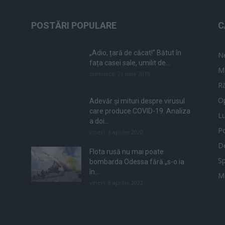
POSTĂRI POPULARE
C
„Adio, țară de căcat!” Bătut în
N
fața casei sale, umilit de...
M
duminică, 21 iulie 2019
Ră
Op
Adevăr și mituri despre virusul
care produce COVID-19. Analiza
L
a doi...
Po
vineri, 3 aprilie 2020
De
Flota rusă nu mai poate
Sp
bombarda Odessa fără „s-o ia
în...
M
vineri, 8 aprilie 2022