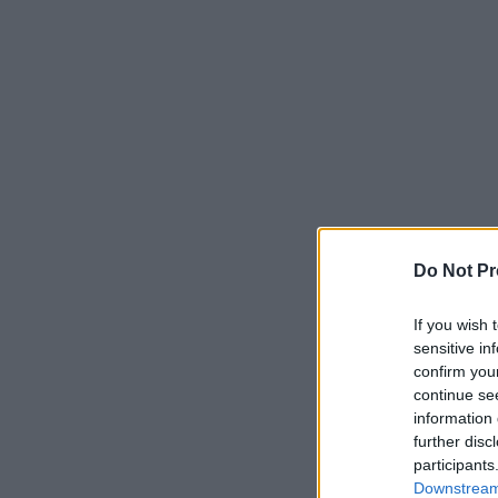
Do Not Pr
If you wish 
sensitive in
confirm you
continue se
information 
further disc
participants
Downstream 