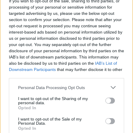
If you wish to opt-out of the sale, sharing to third parties, or
processing of your personal or sensitive information for
USR
targeted advertising by us, please use the below opt-out
section to confirm your selection. Please note that after your
PNL
opt-out request is processed you may continue seeing
PSD
interest-based ads based on personal information utilized by
us or personal information disclosed to third parties prior to
AUR
your opt-out. You may separately opt-out of the further
UDMR
disclosure of your personal information by third parties on the
IAB’s list of downstream participants. This information may
PMP (Tomac)
also be disclosed by us to third parties on the
IAB’s List of
Forța Dreptei (L. Orban)
Downstream Participants
that may further disclose it to other
PNȚMM
third parties.
REPER
Personal Data Processing Opt Outs
SENS
I want to opt-out of the Sharing of my
SOS (Șoșoacă)
personal data.
Opted In
POT (Gavrilă)
I want to opt-out of the Sale of my
PACE (Peia)
Personal Data.
Opted In
Acțiunea Conservatoare (Târziu)