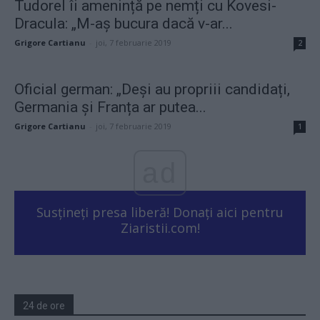
Tudorel îi amenință pe nemți cu Kovesi-
Dracula: „M-aș bucura dacă v-ar...
Grigore Cartianu
-
joi, 7 februarie 2019
2
Oficial german: „Deși au propriii candidați,
Germania și Franța ar putea...
Grigore Cartianu
-
joi, 7 februarie 2019
1
ad
Susțineți presa liberă! Donați aici pentru
Ziaristii.com!
24 de ore