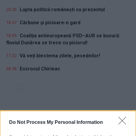
20.26
Lupta politicii românești cu prezentul
18.47
Cărbune și picioare-n gard
18.09
Coaliția antieuropeană PSD–AUR se bucură:
fluviul Dunărea se trece cu piciorul!
17.32
Vă veți blestema zilele, pesedeilor!
08.38
Escrocul Chirieac
Sondaj
Do Not Process My Personal Information
Ce partid ați vota dacă alegerile parlamentare ar avea
loc duminica viitoare?