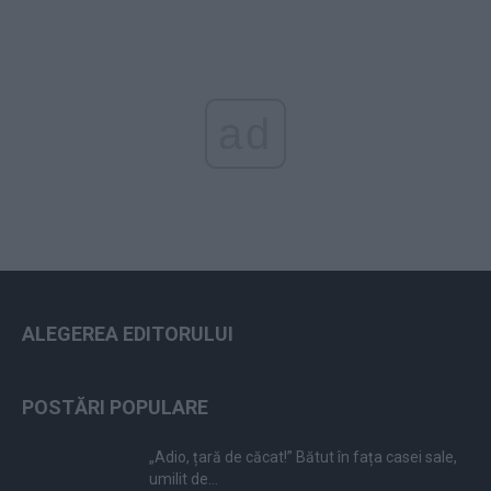
ad
ALEGEREA EDITORULUI
POSTĂRI POPULARE
„Adio, țară de căcat!” Bătut în fața casei sale,
umilit de...