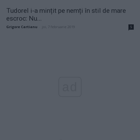
Tudorel i-a mințit pe nemți în stil de mare
escroc: Nu...
Grigore Cartianu
-
joi, 7 februarie 2019
5
ad