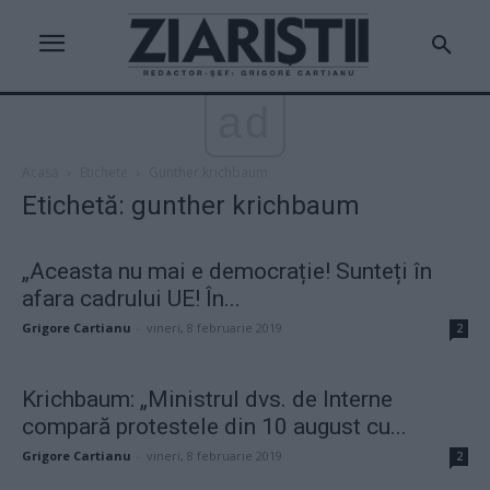
ad
Acasă
Etichete
Gunther krichbaum
Etichetă: gunther krichbaum
„Aceasta nu mai e democrație! Sunteți în
afara cadrului UE! În...
Grigore Cartianu
-
vineri, 8 februarie 2019
2
Krichbaum: „Ministrul dvs. de Interne
compară protestele din 10 august cu...
Grigore Cartianu
-
vineri, 8 februarie 2019
2