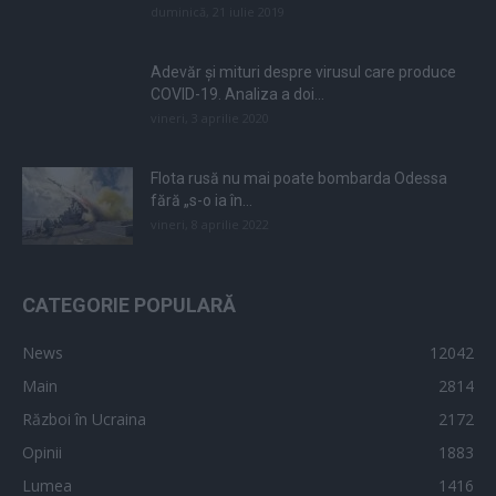
duminică, 21 iulie 2019
Adevăr și mituri despre virusul care produce
COVID-19. Analiza a doi...
vineri, 3 aprilie 2020
Flota rusă nu mai poate bombarda Odessa
fără „s-o ia în...
vineri, 8 aprilie 2022
CATEGORIE POPULARĂ
News
12042
Main
2814
Război în Ucraina
2172
Opinii
1883
Lumea
1416