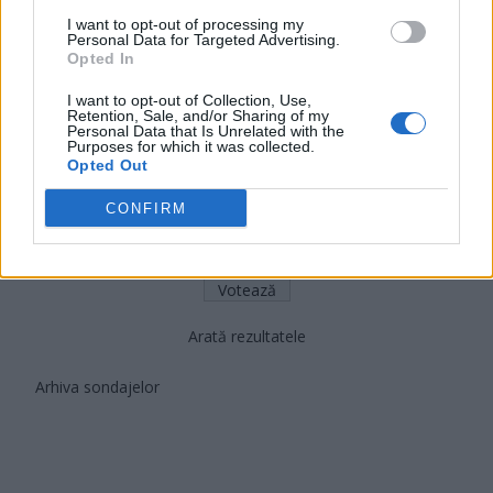
PDF (Lazarus)
I want to opt-out of processing my
Personal Data for Targeted Advertising.
PUSL (D. Voiculescu)
Opted In
PNȚCD (Pavelescu)
I want to opt-out of Collection, Use,
Retention, Sale, and/or Sharing of my
PNCR (Terheș)
Personal Data that Is Unrelated with the
Purposes for which it was collected.
Partidul Patrioților (Surugiu)
Opted Out
FAR (Coarnă)
CONFIRM
România pe Primul Loc (Ponta)
Altul
Arată rezultatele
Arhiva sondajelor