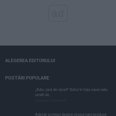
ad
ALEGEREA EDITORULUI
POSTĂRI POPULARE
„Adio, țară de căcat!” Bătut în fața casei sale,
umilit de...
duminică, 21 iulie 2019
Adevăr și mituri despre virusul care produce