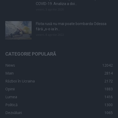
COVID-19. Analiza a doi...
vineri, 3 aprilie 2020
Flota rusă nu mai poate bombarda Odessa
fără „s-o ia în...
vineri, 8 aprilie 2022
CATEGORIE POPULARĂ
News
12042
Main
2814
Război în Ucraina
2172
Opinii
1883
Lumea
1416
Politică
1300
Dezvăluiri
1065