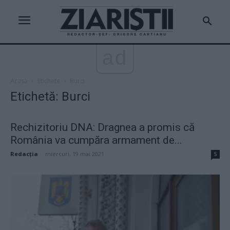
ad
Acasă
Etichete
Burci
Etichetă: Burci
Rechizitoriu DNA: Dragnea a promis că
România va cumpăra armament de...
Redacţia
-
miercuri, 19 mai 2021
5