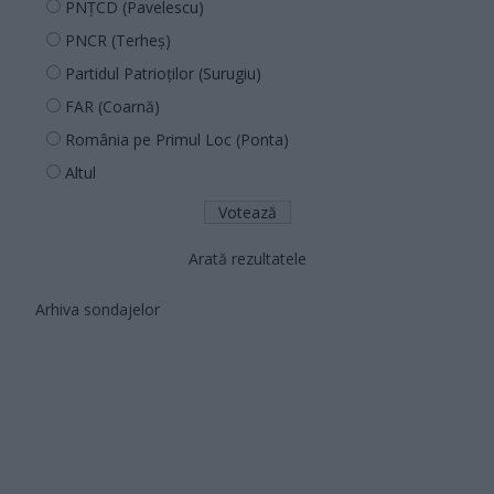
PNȚCD (Pavelescu)
PNCR (Terheș)
Partidul Patrioților (Surugiu)
FAR (Coarnă)
România pe Primul Loc (Ponta)
Altul
Arată rezultatele
Arhiva sondajelor