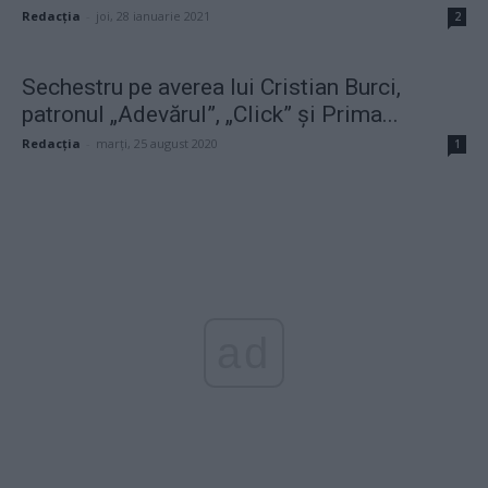
Redacţia
-
joi, 28 ianuarie 2021
2
Sechestru pe averea lui Cristian Burci,
patronul „Adevărul”, „Click” și Prima...
Redacţia
-
marți, 25 august 2020
1
ad