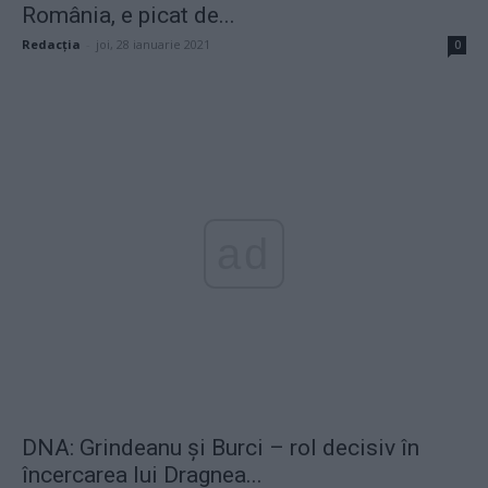
România, e picat de...
Redacţia
-
joi, 28 ianuarie 2021
0
ad
DNA: Grindeanu și Burci – rol decisiv în
încercarea lui Dragnea...