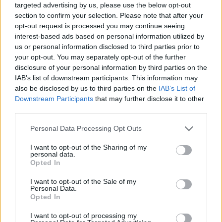
18.47
Cărbune și picioare-n gard
targeted advertising by us, please use the below opt-out
section to confirm your selection. Please note that after your
18.09
Coaliția antieuropeană PSD–AUR se bucură:
opt-out request is processed you may continue seeing
fluviul Dunărea se trece cu piciorul!
interest-based ads based on personal information utilized by
us or personal information disclosed to third parties prior to
17.32
Vă veți blestema zilele, pesedeilor!
your opt-out. You may separately opt-out of the further
disclosure of your personal information by third parties on the
08.38
Escrocul Chirieac
IAB’s list of downstream participants. This information may
also be disclosed by us to third parties on the
IAB’s List of
Downstream Participants
that may further disclose it to other
third parties.
Personal Data Processing Opt Outs
I want to opt-out of the Sharing of my
personal data.
Sondaj
Opted In
Ce partid ați vota dacă alegerile parlamentare ar avea
I want to opt-out of the Sale of my
loc duminica viitoare?
Personal Data.
Opted In
USR
I want to opt-out of processing my