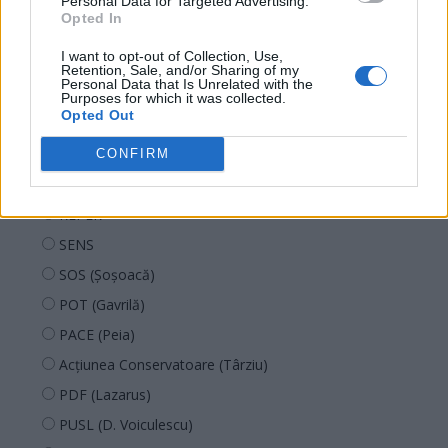
Personal Data for Targeted Advertising.
PNL
Opted In
PSD
I want to opt-out of Collection, Use,
AUR
Retention, Sale, and/or Sharing of my
Personal Data that Is Unrelated with the
UDMR
Purposes for which it was collected.
Opted Out
PMP (Tomac)
Forța Dreptei (L. Orban)
CONFIRM
PNȚMM
REPER
SENS
SOS (Șoșoacă)
POT (Gavrilă)
PACE (Peia)
Acțiunea Conservatoare (Târziu)
PDF (Lazarus)
PUSL (D. Voiculescu)