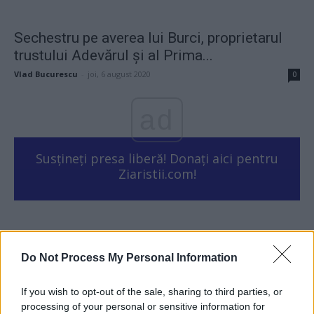
Sechestru pe averea lui Burci, proprietarul
trustului Adevărul și al Prima...
Vlad Bucurescu
-
joi, 6 august 2020
0
ad
Susțineți presa liberă! Donați aici pentru
Ziaristii.com!
24 de ore
Do Not Process My Personal Information
20.26
Lupta politicii românești cu prezentul
If you wish to opt-out of the sale, sharing to third parties, or
processing of your personal or sensitive information for