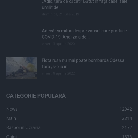
„Adio, țară de căcat!” Bătut în fața casei sale,
umilit de...
duminică, 21 iulie 2019
Adevăr și mituri despre virusul care produce
COVID-19. Analiza a doi...
vineri, 3 aprilie 2020
Flota rusă nu mai poate bombarda Odessa
fără „s-o ia în...
vineri, 8 aprilie 2022
CATEGORIE POPULARĂ
News
12042
Main
2814
Război în Ucraina
2172
Opinii
1876