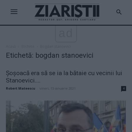
ad
Acasă
Etichete
Bogdan stanoevici
Etichetă: bogdan stanoevici
Șoșoacă era să se ia la bătaie cu vecinii lui
Stanoevici....
Robert Mateescu
-
vineri, 15 ianuarie 2021
4