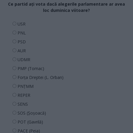
Ce partid ați vota dacă alegerile parlamentare ar avea
loc duminica viitoare?
USR
PNL
PSD
AUR
UDMR
PMP (Tomac)
Forța Dreptei (L. Orban)
PNȚMM
REPER
SENS
SOS (Șoșoacă)
POT (Gavrilă)
PACE (Peia)