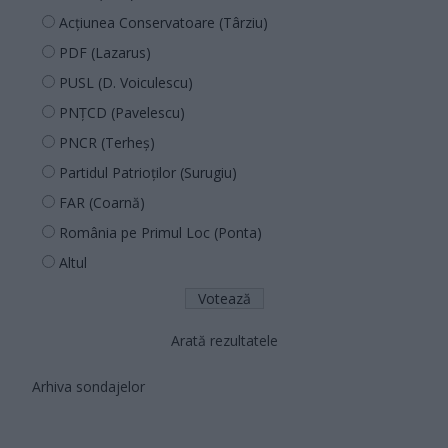
Acțiunea Conservatoare (Târziu)
PDF (Lazarus)
PUSL (D. Voiculescu)
PNȚCD (Pavelescu)
PNCR (Terheș)
Partidul Patrioților (Surugiu)
FAR (Coarnă)
România pe Primul Loc (Ponta)
Altul
Arată rezultatele
Arhiva sondajelor