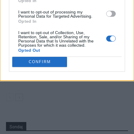
Opted In
24 de ore
I want to opt-out of processing my
Personal Data for Targeted Advertising.
Opted In
21.40
Comisia Europeană, după ororile comise de
PSD-AUR: ”Vom analiza cu atenție...
I want to opt-out of Collection, Use,
Retention, Sale, and/or Sharing of my
Personal Data that Is Unrelated with the
19.50
Purposes for which it was collected.
Să vă amintesc cine e Voineag
Opted Out
08.47
Sabotaj grav al PNRR, de către tabăra anti-
CONFIRM
europeană PSD-AUR: pierdem 5...
06.44
De ce nu avem baterii
Sondaj