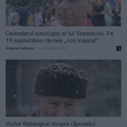
Calendarul sinucigaș al lui Stanoevici. Pe
19 septembrie răcnea „Jos masca!”...
Grigore Cartianu
-
joi, 14 ianuarie 2021
9
Victor Rebengiuc despre răposatul