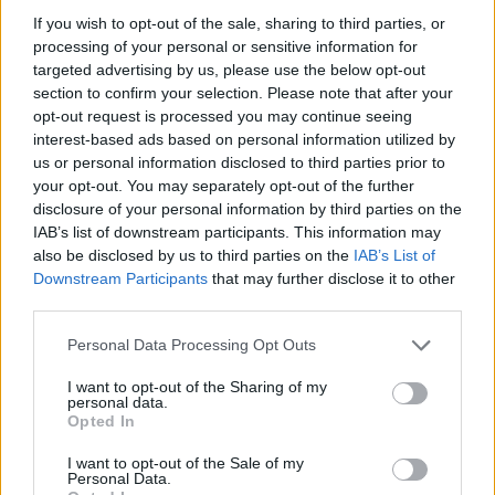
Grigore Cartianu
-
vineri, 15 mai 2020
7
If you wish to opt-out of the sale, sharing to third parties, or
processing of your personal or sensitive information for
targeted advertising by us, please use the below opt-out
Mircea Diaconu e atacat de celălalt actor-
section to confirm your selection. Please note that after your
candidat al Ciumei Roșii: „Un...
opt-out request is processed you may continue seeing
interest-based ads based on personal information utilized by
Grigore Cartianu
-
duminică, 15 septembrie 2019
4
us or personal information disclosed to third parties prior to
your opt-out. You may separately opt-out of the further
disclosure of your personal information by third parties on the
IAB’s list of downstream participants. This information may
1
2
also be disclosed by us to third parties on the
IAB’s List of
Downstream Participants
that may further disclose it to other
third parties.
ad
Personal Data Processing Opt Outs
Susțineți presa liberă! Donați aici pentru
I want to opt-out of the Sharing of my
personal data.
Ziaristii.com!
Opted In
I want to opt-out of the Sale of my
Personal Data.