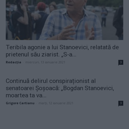
Teribila agonie a lui Stanoevici, relatată de
prietenul său ziarist. „S-a...
Redacţia
-
miercuri, 13 ianuarie 2021
3
Continuă delirul conspiraționist al
senatoarei Șoșoacă: „Bogdan Stanoevici,
moartea ta va...
Grigore Cartianu
-
marți, 12 ianuarie 2021
3