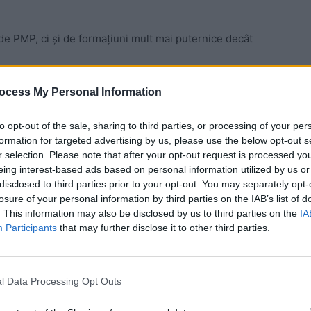
 de PMP, ci şi de formaţiuni mult mai puternice decât
ocess My Personal Information
 Advertisement -
to opt-out of the sale, sharing to third parties, or processing of your per
formation for targeted advertising by us, please use the below opt-out s
r selection. Please note that after your opt-out request is processed y
eing interest-based ads based on personal information utilized by us or
datul PNL la Bucureşti, iar Nicuşor Dan este una dintre
disclosed to third parties prior to your opt-out. You may separately opt-
losure of your personal information by third parties on the IAB’s list of
. This information may also be disclosed by us to third parties on the
IA
Participants
that may further disclose it to other third parties.
S susţin candidatul care are cele mai mari şanse să
l Data Processing Opt Outs
pe cine preferă dintre cei doi candidaţi, Nicuşor Dan şi
ine pe cel care are sprijinul bucureştenilor.