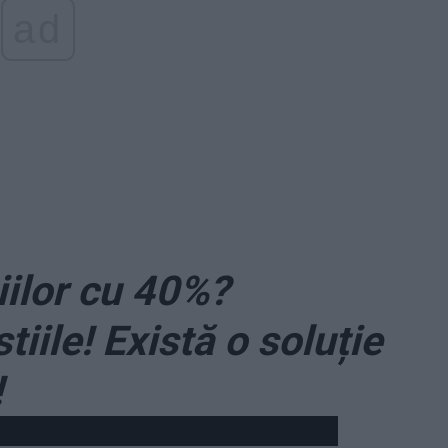
ad
iilor cu 40%?
tiile! Există o soluție
!