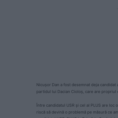
-
Nicuşor Dan a fost desemnat deja candidat a
partidul lui Dacian Cioloş, care are propriul
Între candidatul USR şi cel al PLUS are loc o 
riscă să devină o problemă pe măsură ce amb