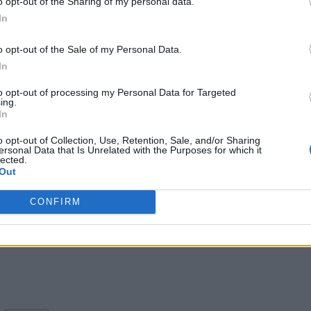
o opt-out of the Sharing of my personal data.
In
idaţi din zona de dreapta, atunci Gabriela Firea va
o opt-out of the Sale of my Personal Data.
In
 a fost unul consecvent, miza este să susţinem candidatul
to opt-out of processing my Personal Data for Targeted
Gabriela Firea acasă. Şi avem pe partea dreaptă, şi aici
ing.
In
 să avem capacitatea şi maturitatea politică să avem un
tru că dacă vom avea şi de această dată doi, trei,
o opt-out of Collection, Use, Retention, Sale, and/or Sharing
ersonal Data that Is Unrelated with the Purposes for which it
 în 2016, vom lăsa Bucureştiul pentru încă patru ani în
lected.
Out
a României într-un oraş blocat”, a mai
spus
liderul
CONFIRM