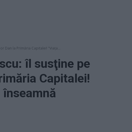
or Dan la Primăria Capitalei! "Viața...
scu: îl susţine pe
imăria Capitalei!
că înseamnă