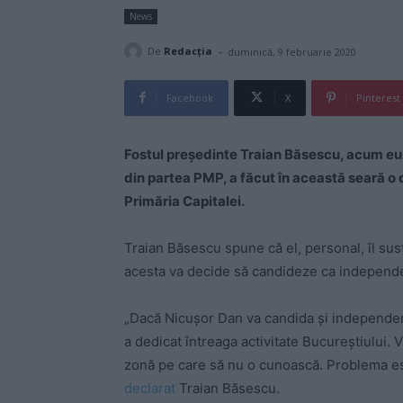
News
-
De
Redacţia
duminică, 9 februarie 2020
Facebook
X
Pinterest
Fostul preşedinte Traian Băsescu, acum eu
din partea PMP, a făcut în această seară o 
Primăria Capitalei.
Traian Băsescu spune că el, personal, îl su
acesta va decide să candideze ca independen
„Dacă Nicușor Dan va candida și independent
a dedicat întreaga activitate Bucureștiului. 
zonă pe care să nu o cunoască. Problema es
declarat
Traian Băsescu.