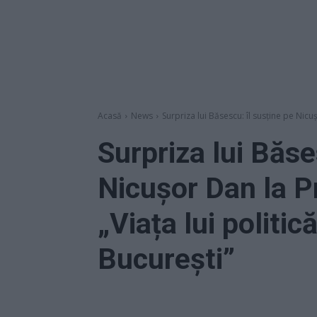
Acasă
News
Surpriza lui Băsescu: îl susţine pe Nicuş
Surpriza lui Băse
Nicuşor Dan la Pr
„Viața lui politi
București”