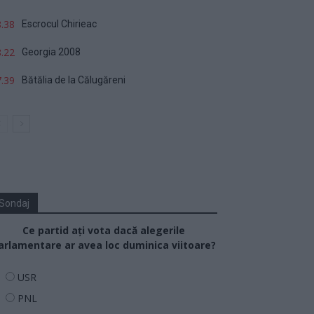
.38
Escrocul Chirieac
.22
Georgia 2008
.39
Bătălia de la Călugăreni
Sondaj
Ce partid ați vota dacă alegerile
arlamentare ar avea loc duminica viitoare?
USR
PNL