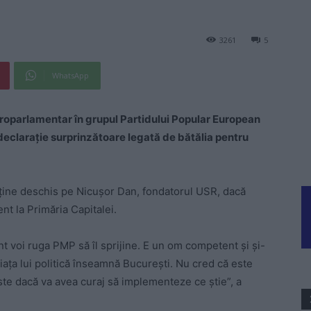
3261
5
WhatsApp
roparlamentar în grupul Partidului Popular European
declaraţie surprinzătoare legată de bătălia pentru
sţine deschis pe Nicuşor Dan, fondatorul USR, dacă
t la Primăria Capitalei.
 voi ruga PMP să îl sprijine. E un om competent și și-
Viața lui politică înseamnă București. Nu cred că este
te dacă va avea curaj să implementeze ce știe”, a