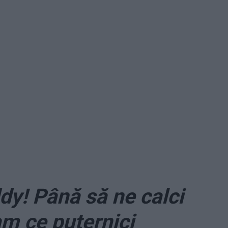
y! Până să ne calci
am ce puternici