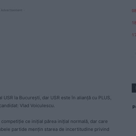
08
 Advertisement -
18
17
l USR la Bucureşti, dar USR este în alianţă cu PLUS,
 candidat: Vlad Voiculescu.
p
competiţie ce iniţial părea iniţial normală, dar care
ele partide menţin starea de incertitudine privind