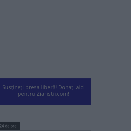
Susțineți presa liberă! Donați aici
pentru Ziaristii.com!
24 de ore