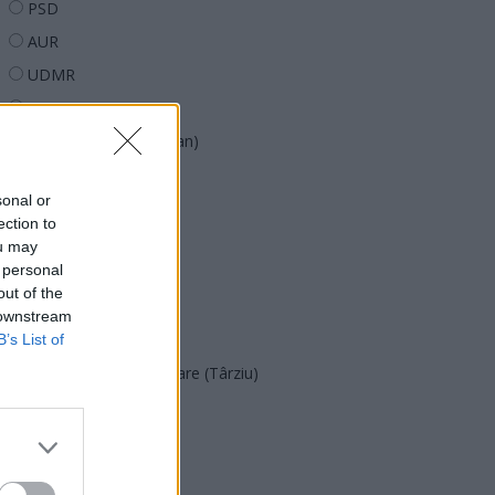
PSD
AUR
UDMR
PMP (Tomac)
Forța Dreptei (L. Orban)
PNȚMM
sonal or
REPER
ection to
SENS
ou may
 personal
SOS (Șoșoacă)
out of the
POT (Gavrilă)
 downstream
PACE (Peia)
B’s List of
Acțiunea Conservatoare (Târziu)
PDF (Lazarus)
PUSL (D. Voiculescu)
PNȚCD (Pavelescu)