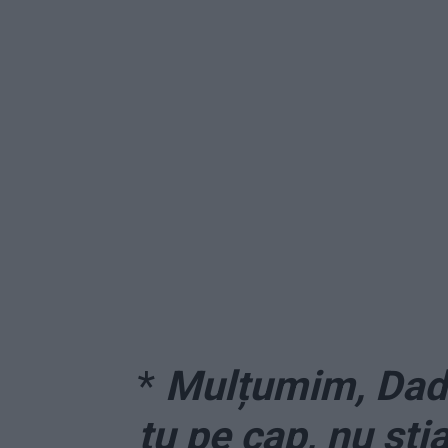
*
Mulțumim, Dadd
tu pe cap, nu ști