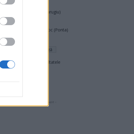
PNCR (Terheș)
Partidul Patrioților (Surugiu)
FAR (Coarnă)
România pe Primul Loc (Ponta)
Altul
Arată rezultatele
Arhiva sondajelor
- Advertisment -