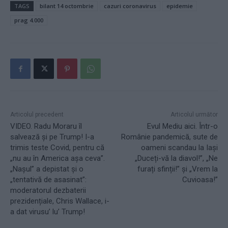
TAGS
bilant 14 octombrie
cazuri coronavirus
epidemie
prag 4.000
Articolul precedent
Articolul următor
VIDEO. Radu Moraru îl
Evul Mediu aici. Într-o
salvează și pe Trump! I-a
Românie pandemică, sute de
trimis teste Covid, pentru că
oameni scandau la Iași
„nu au în America așa ceva”.
„Duceți-vă la diavol!”, „Ne
„Nașul” a depistat și o
furați sfinții!” și „Vrem la
„tentativă de asasinat”:
Cuvioasa!”
moderatorul dezbaterii
prezidențiale, Chris Wallace, i-
a dat virusu’ lu’ Trump!