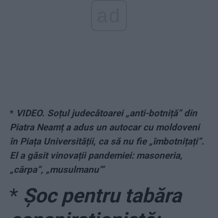
ad
*
VIDEO. Soțul judecătoarei „anti-botniță” din
Piatra Neamț a adus un autocar cu moldoveni
în Piața Universității, ca să nu fie „îmbotnițați”.
El a găsit vinovații pandemiei: masoneria,
„cârpa”, „musulmanu’”
*
Șoc pentru tabăra