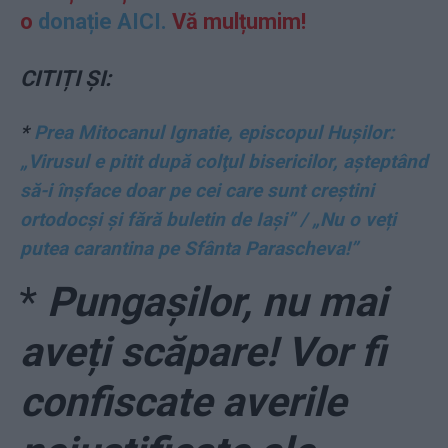
o
donație AICI.
Vă mulțumim!
CITIȚI ȘI:
*
Prea Mitocanul Ignatie, episcopul Hușilor:
„Virusul e pitit după colţul bisericilor, așteptând
să-i înşface doar pe cei care sunt creştini
ortodocşi şi fără buletin de Iaşi” / „Nu o veți
putea carantina pe Sfânta Parascheva!”
*
Pungașilor, nu mai
aveți scăpare! Vor fi
confiscate averile