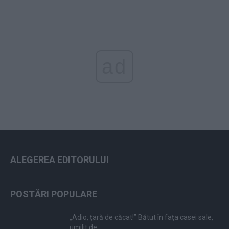
ad
ALEGEREA EDITORULUI
POSTĂRI POPULARE
„Adio, țară de căcat!” Bătut în fața casei sale,
umilit de...