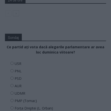
24 de ore
Sondaj
Ce partid ați vota dacă alegerile parlamentare ar avea
loc duminica viitoare?
USR
PNL
PSD
AUR
UDMR
PMP (Tomac)
Forța Dreptei (L. Orban)