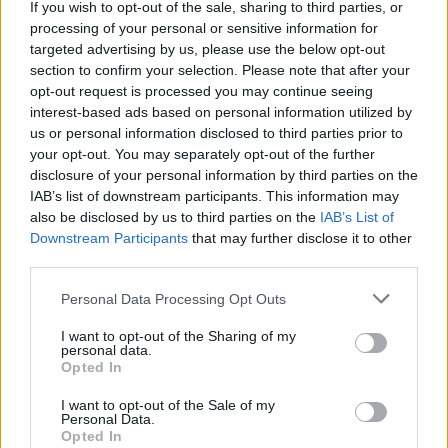
autostrada și calea
If you wish to opt-out of the sale, sharing to third parties, or
processing of your personal or sensitive information for
ferată Constanța –
targeted advertising by us, please use the below opt-out
section to confirm your selection. Please note that after your
Gdansk, Centrala de
opt-out request is processed you may continue seeing
interest-based ads based on personal information utilized by
us or personal information disclosed to third parties prior to
la Cernavodă și
your opt-out. You may separately opt-out of the further
disclosure of your personal information by third parties on the
finanțarea cu 7
IAB’s list of downstream participants. This information may
also be disclosed by us to third parties on the
IAB’s List of
miliarde de dolari
Downstream Participants
that may further disclose it to other
third parties.
*
Un fost șef de
Personal Data Processing Opt Outs
I want to opt-out of the Sharing of my
Poliție județeană i-a
personal data.
Opted In
făcut fiului nuntă cu
I want to opt-out of the Sale of my
Personal Data.
Opted In