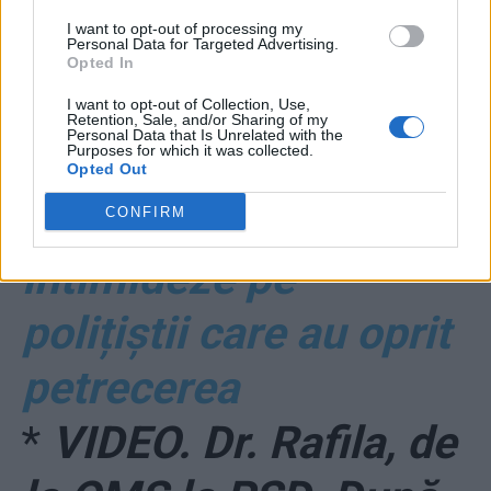
350 de invitați în plină
I want to opt-out of processing my
pandemie.
Personal Data for Targeted Advertising.
Opted In
Comisarul-șef i-a
I want to opt-out of Collection, Use,
Retention, Sale, and/or Sharing of my
Personal Data that Is Unrelated with the
Purposes for which it was collected.
mințit pe invitați și a
Opted Out
încercat să-i
CONFIRM
intimideze pe
polițiștii care au oprit
petrecerea
*
VIDEO. Dr. Rafila, de