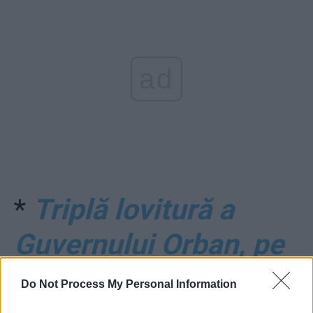
ad
*
Triplă lovitură a
Guvernului Orban, pe
relația SUA:
Do Not Process My Personal Information