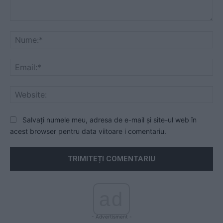
Comentariu:
Nu
Ema
Web
Salvați numele meu, adresa de e-mail și site-ul web în
acest browser pentru data viitoare i comentariu.
ad
- Advertisment -