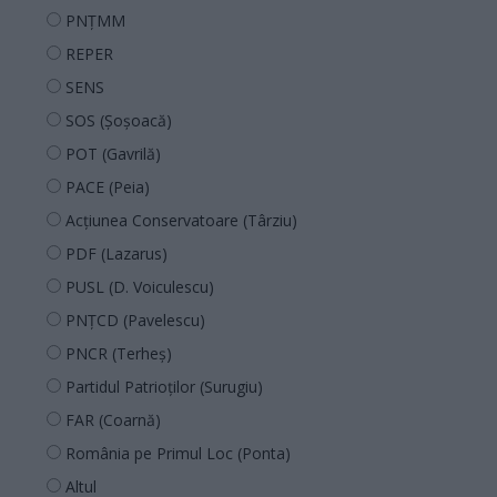
PNȚMM
REPER
SENS
SOS (Șoșoacă)
POT (Gavrilă)
PACE (Peia)
Acțiunea Conservatoare (Târziu)
PDF (Lazarus)
PUSL (D. Voiculescu)
PNȚCD (Pavelescu)
PNCR (Terheș)
Partidul Patrioților (Surugiu)
FAR (Coarnă)
România pe Primul Loc (Ponta)
Altul