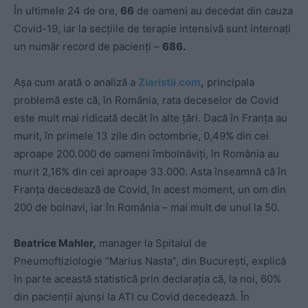
În ultimele 24 de ore,
66
de oameni au decedat din cauza
Covid-19, iar la secțiile de terapie intensivă sunt internați
un număr record de pacienți –
686.
Așa cum arată o analiză a
Ziaristii.com
,
principala
problemă este că, în România, rata deceselor de Covid
este mult mai ridicată decât în alte țări. Dacă în Franța au
murit, în primele 13 zile din octombrie, 0,49% din cei
aproape 200.000 de oameni îmbolnăviți, în România au
murit 2,16% din cei aproape 33.000. Asta înseamnă că în
Franța decedează de Covid, în acest moment, un om din
200 de bolnavi, iar în România – mai mult de unul la 50.
Beatrice Mahler,
manager la Spitalul de
Pneumoftiziologie “Marius Nasta”, din București, explică
în parte această statistică prin declarația că, la noi, 60%
din pacienții ajunși la ATI cu Covid decedează. În