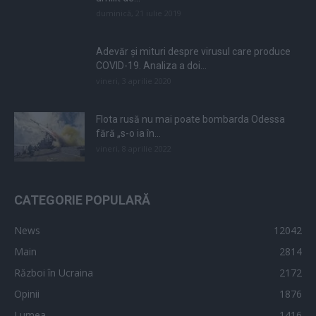
duminică, 21 iulie 2019
Adevăr și mituri despre virusul care produce
COVID-19. Analiza a doi...
vineri, 3 aprilie 2020
Flota rusă nu mai poate bombarda Odessa
fără „s-o ia în...
vineri, 8 aprilie 2022
CATEGORIE POPULARĂ
News
12042
Main
2814
Război în Ucraina
2172
Opinii
1876
Lumea
1416