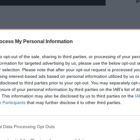
p
ocess My Personal Information
to opt-out of the sale, sharing to third parties, or processing of your per
formation for targeted advertising by us, please use the below opt-out s
r selection. Please note that after your opt-out request is processed y
eing interest-based ads based on personal information utilized by us or
disclosed to third parties prior to your opt-out. You may separately opt-
losure of your personal information by third parties on the IAB’s list of
. This information may also be disclosed by us to third parties on the
IA
Participants
that may further disclose it to other third parties.
al al Billie Jean King Cup (după trecerea la
l Data Processing Opt Outs
-o grupă de trei echipe, în perioada 12–17