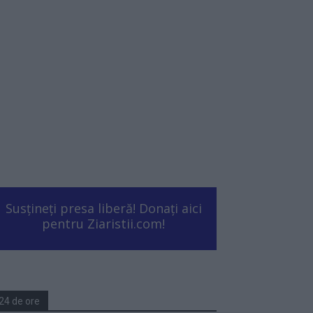
Susțineți presa liberă! Donați aici
pentru Ziaristii.com!
24 de ore