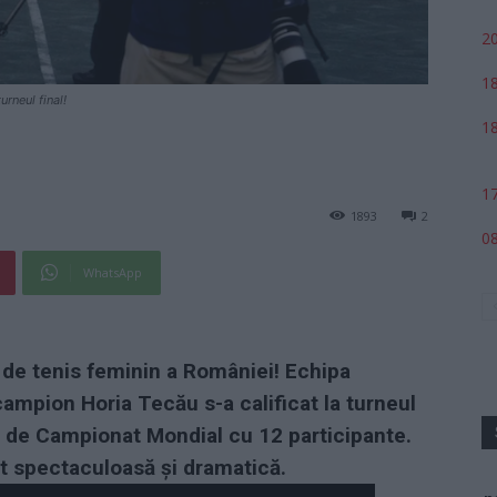
20
18
rneul final!
18
17
1893
2
08
WhatsApp
 de tenis feminin a României! Echipa
ampion Horia Tecău s-a calificat la turneul
fel de Campionat Mondial cu 12 participante.
st spectaculoasă și dramatică.