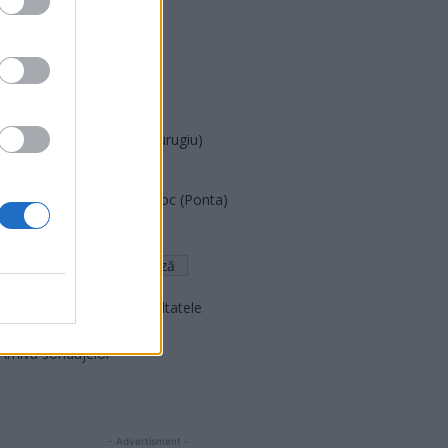
PDF (Lazarus)
PUSL (D. Voiculescu)
PNȚCD (Pavelescu)
PNCR (Terheș)
Partidul Patrioților (Surugiu)
FAR (Coarnă)
România pe Primul Loc (Ponta)
Altul
Arată rezultatele
Arhiva sondajelor
- Advertisment -