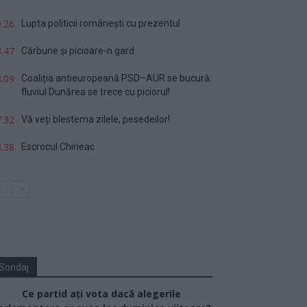
.26
Lupta politicii românești cu prezentul
.47
Cărbune și picioare-n gard
.09
Coaliția antieuropeană PSD–AUR se bucură:
fluviul Dunărea se trece cu piciorul!
.32
Vă veți blestema zilele, pesedeilor!
.38
Escrocul Chirieac
Sondaj
Ce partid ați vota dacă alegerile