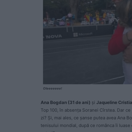
Oleeeeeee!
Ana Bogdan (31 de ani)
și
Jaqueline Cristia
Top 100, în absența Soranei Cîrstea. Dar ce
zi? Și, mai ales, ce șanse putea avea Ana Bog
tenisului mondial, după ce românca îi luase