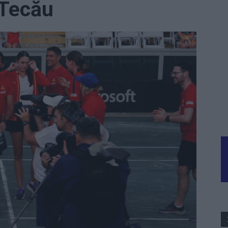
 Tecău