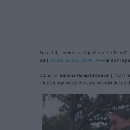
De altfel, Ucraina are 5 jucătoare în Top 50
ani),
aflată pe locul 29 WTA
– dar ea n-a pa
A lipsit și
Simona Halep (32 de ani),
fost li
(după lunga pauză din caza scandalului de dop