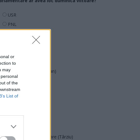
arlamentare ar avea loc duminica viitoare?
USR
PNL
PSD
AUR
UDMR
sonal or
PMP (Tomac)
ection to
ou may
Forța Dreptei (L. Orban)
 personal
PNȚMM
out of the
 downstream
REPER
B’s List of
SENS
SOS (Șoșoacă)
POT (Gavrilă)
PACE (Peia)
Acțiunea Conservatoare (Târziu)