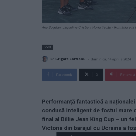
Ana Bogdan, Jaqueline Cristian, Horia Tecău - România e la tu
Sport
-
De
Grigore Cartianu
duminică, 14 aprilie 2024
Facebook
X
Pinterest
Performanță fantastică a naționalei
condusă inteligent de fostul mare c
final al Billie Jean King Cup – un 
Victoria din barajul cu Ucraina a fo