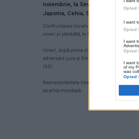
I want t
noiembrie, la Sevilla (Spania). Celel
Opted 
Japonia, Cehia, Spania, Italia, Mare
I want t
Confruntarea Ucraina – România, unul dintre
Opted 
vineri și sâmbătă, în Florida (SUA), la Racqu
I want 
Advertis
Vineri, după prima zi, Ucraina conducea cu 
Opted 
adversare juca și Elina Svitolina (nr. 18 WT
I want t
(42).
of my P
was col
Opted 
Reprezentantele noastre, Ana Bogdan (64) și 
ierarhia mondială.
-