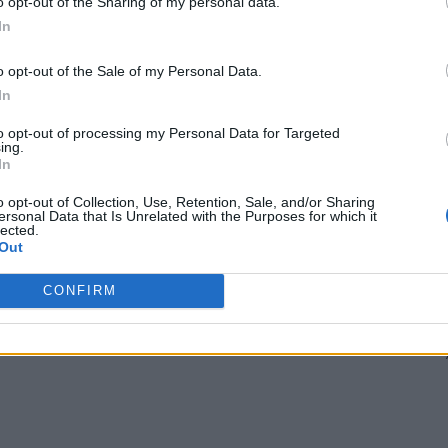
o opt-out of the Sharing of my personal data.
alte 11 calificate: SUA, Canada, Australia,
In
a Britanie, Germania, Polonia și Slovacia.
o opt-out of the Sale of my Personal Data.
 cele 8 baraje din Billie Jean King Cup, s-a desfășurat
In
et Park Drive din Amelia Island.
to opt-out of processing my Personal Data for Targeted
ing.
2-0, iar șansele României erau infime. Pentru
In
A), dar și o altă tenismenă de Top 50, Lesia Tsurenko
o opt-out of Collection, Use, Retention, Sale, and/or Sharing
ersonal Data that Is Unrelated with the Purposes for which it
lected.
Out
Jaqueline Cristian (75), erau clasate mai jos în
CONFIRM
 Advertisement -