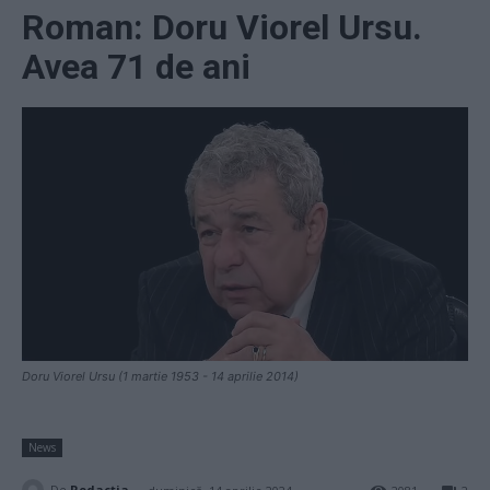
Roman: Doru Viorel Ursu.
Avea 71 de ani
Doru Viorel Ursu (1 martie 1953 - 14 aprilie 2014)
News
-
De
Redacţia