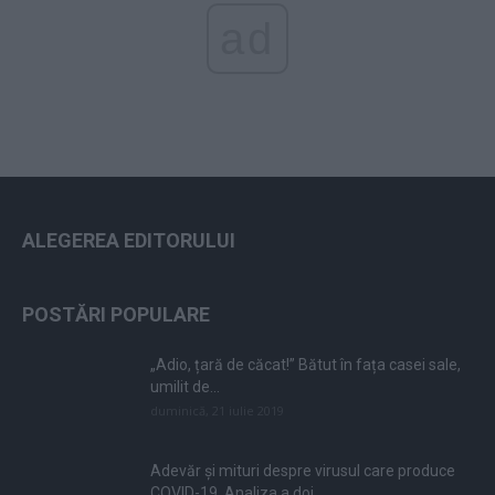
ad
ALEGEREA EDITORULUI
POSTĂRI POPULARE
„Adio, țară de căcat!” Bătut în fața casei sale,
umilit de...
duminică, 21 iulie 2019
Adevăr și mituri despre virusul care produce
COVID-19. Analiza a doi...