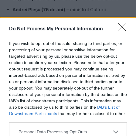
Andrei Pleșu (75 de ani)
– ministrul Culturii
Adrian Năstase (73 de ani)
– ministrul Afacerilor
Externe
Do Not Process My Personal Information
Traian Băsescu (72 de ani)
– ministrul Transporturilor
If you wish to opt-out of the sale, sharing to third parties, or
processing of your personal or sensitive information for
Adrian Severin (70 de ani)
– ministru de stat,
targeted advertising by us, please use the below opt-out
însărcinat cu activitatea industrială și comercială
section to confirm your selection. Please note that after your
opt-out request is processed you may continue seeing
interest-based ads based on personal information utilized by
us or personal information disclosed to third parties prior to
your opt-out. You may separately opt-out of the further
disclosure of your personal information by third parties on the
IAB’s list of downstream participants. This information may
also be disclosed by us to third parties on the
IAB’s List of
Downstream Participants
that may further disclose it to other
ad
third parties.
Personal Data Processing Opt Outs