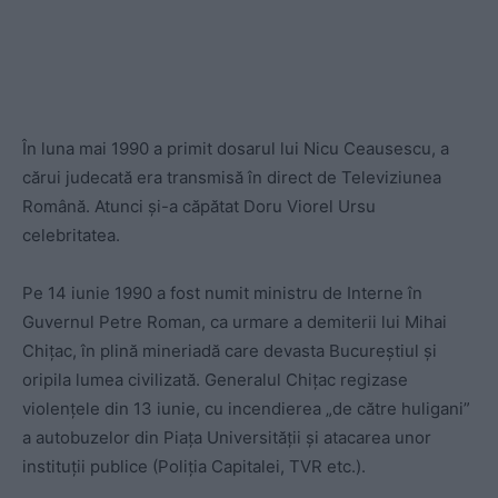
În luna mai 1990 a primit dosarul lui Nicu Ceausescu, a
cărui judecată era transmisă în direct de Televiziunea
Română. Atunci și-a căpătat Doru Viorel Ursu
celebritatea.
Pe 14 iunie 1990 a fost numit ministru de Interne în
Guvernul Petre Roman, ca urmare a demiterii lui Mihai
Chițac, în plină mineriadă care devasta Bucureștiul și
oripila lumea civilizată. Generalul Chițac regizase
violențele din 13 iunie, cu incendierea „de către huligani”
a autobuzelor din Piața Universității și atacarea unor
instituții publice (Poliția Capitalei, TVR etc.).