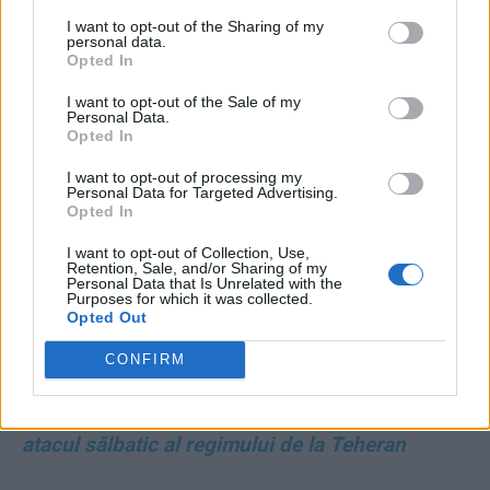
I want to opt-out of the Sharing of my
personal data.
Opted In
I want to opt-out of the Sale of my
Personal Data.
Opted In
Puteți susține ZIARISTII.COM făcând
I want to opt-out of processing my
o
donație AICI.
Vă mulțumim!
Personal Data for Targeted Advertising.
Opted In
I want to opt-out of Collection, Use,
CITIȚI ȘI:
Retention, Sale, and/or Sharing of my
Personal Data that Is Unrelated with the
Purposes for which it was collected.
*
Occidentul și-a arătat forța: a doborât 324 din
Opted Out
cele 331 de rachete și drone lansate de Iran
CONFIRM
asupra Israelului. Inclusiv un stat arab a
doborât drone iraniene. Pagube minime după
atacul sălbatic al regimului de la Teheran