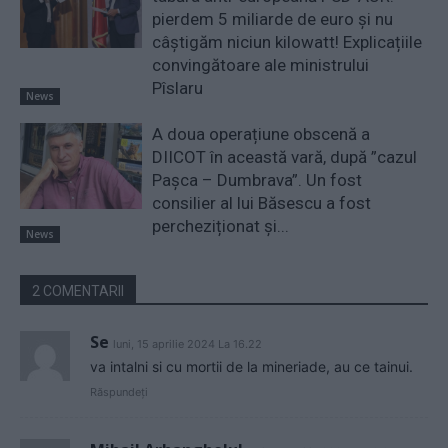
pierdem 5 miliarde de euro și nu
câștigăm niciun kilowatt! Explicațiile
convingătoare ale ministrului
Pîslaru
News
A doua operațiune obscenă a
DIICOT în această vară, după ”cazul
Pașca – Dumbrava”. Un fost
consilier al lui Băsescu a fost
percheziționat și...
News
2 COMENTARII
Se
luni, 15 aprilie 2024 La 16.22
va intalni si cu mortii de la mineriade, au ce tainui.
Răspundeți