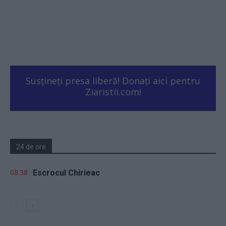
Susțineți presa liberă! Donați aici pentru
Ziaristii.com!
24 de ore
08.38
Escrocul Chirieac