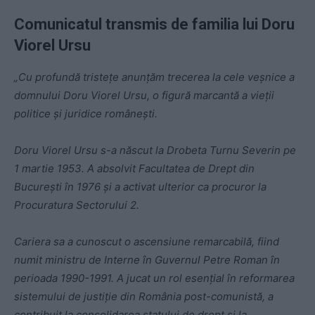
Comunicatul transmis de familia lui Doru
Viorel Ursu
„Cu profundă tristeţe anunţăm trecerea la cele veşnice a
domnului Doru Viorel Ursu, o figură marcantă a vieţii
politice şi juridice româneşti.
Doru Viorel Ursu s-a născut la Drobeta Turnu Severin pe
1 martie 1953. A absolvit Facultatea de Drept din
Bucureşti în 1976 şi a activat ulterior ca procuror la
Procuratura Sectorului 2.
Cariera sa a cunoscut o ascensiune remarcabilă, fiind
numit ministru de Interne în Guvernul Petre Roman în
perioada 1990-1991. A jucat un rol esenţial în reformarea
sistemului de justiţie din România post-comunistă, a
contribuit la consolidarea statului de drept şi la