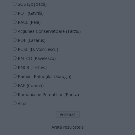
SOS (Șoșoacă)
POT (Gavrilă)
PACE (Peia)
Acțiunea Conservatoare (Târziu)
PDF (Lazarus)
PUSL (D. Voiculescu)
PNȚCD (Pavelescu)
PNCR (Terheș)
Partidul Patrioților (Surugiu)
FAR (Coarnă)
România pe Primul Loc (Ponta)
Altul
Arată rezultatele