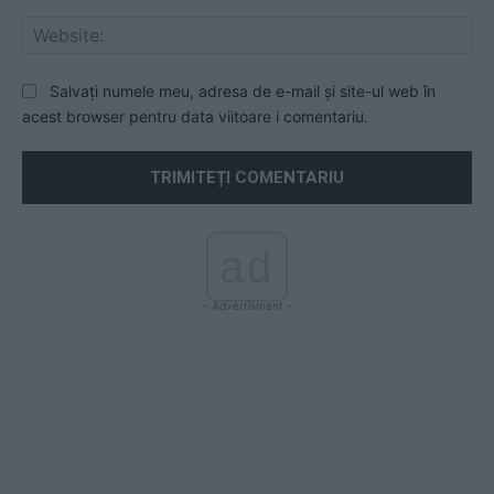
Web
Salvați numele meu, adresa de e-mail și site-ul web în
acest browser pentru data viitoare i comentariu.
ad
- Advertisment -