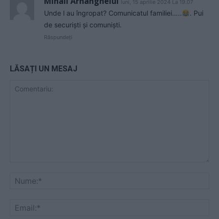
Mihail Arhanghelul
luni, 15 aprilie 2024 La 19.07
Unde l au îngropat? Comunicatul familiei…..
. Pui
de securiști și comuniști.
Răspundeți
LĂSAȚI UN MESAJ
Comentariu:
Nu
Ema