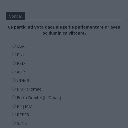
Sondaj
Ce partid ați vota dacă alegerile parlamentare ar avea
loc duminica viitoare?
USR
PNL
PSD
AUR
UDMR
PMP (Tomac)
Forța Dreptei (L. Orban)
PNȚMM
REPER
SENS