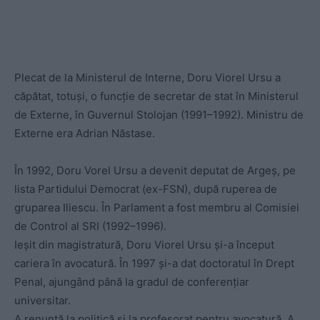
Plecat de la Ministerul de Interne, Doru Viorel Ursu a
căpătat, totuși, o funcție de secretar de stat în Ministerul
de Externe, în Guvernul Stolojan (1991–1992). Ministru de
Externe era Adrian Năstase.
În 1992, Doru Vorel Ursu a devenit deputat de Argeş, pe
lista Partidului Democrat (ex-FSN), după ruperea de
gruparea Iliescu. În Parlament a fost membru al Comisiei
de Control al SRI (1992–1996).
Ieșit din magistratură, Doru Viorel Ursu și-a început
cariera în avocatură. În 1997 și-a dat doctoratul în Drept
Penal, ajungând până la gradul de conferenţiar
universitar.
A renunţă la politică şi la profesorat pentru avocatură. A