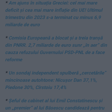
*
Am ajuns în situația Greciei: cel mai mare
deficit și cea mai mare inflație din UE! Ultimul
trimestru din 2023 s-a terminat cu minus 6,9
miliarde de euro
*
Comisia Europeană a blocat și a treia tranșă
din PNRR. 2,7 miliarde de euro sunr „în aer” din
cauza refuzului Guvernului PSD-PNL de a face
reforme
*
Un sondaj independent spulberă „cercetările”
mincinoase autohtone: Nicușor Dan 37,1%,
Piedone 30%, Cîrstoiu 17,4%
*
Șeful de cabinet al lui Emil Constatinescu și
un „premier” al lui Băsescu candidează pentru