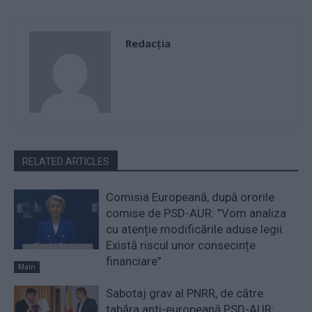
Redacţia
RELATED ARTICLES
Comisia Europeană, după ororile
comise de PSD-AUR: ”Vom analiza
cu atenție modificările aduse legii.
Există riscul unor consecințe
financiare”
Main
Sabotaj grav al PNRR, de către
tabăra anti-europeană PSD-AUR: