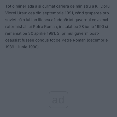
Tot o mineriadă a și curmat cariera de ministru a lui Doru
Viorel Ursu: cea din septembrie 1991, când gruparea pro-
sovietică a lui Ion Iliescu a îndepărtat guvernul ceva mai
reformist al lui Petre Roman, instalat pe 28 iunie 1990 și
remaniat pe 30 aprilie 1991. Și primul guverm post-
ceaușist fusese condus tot de Petre Roman (decembrie
1989 – iunie 1990).
ad