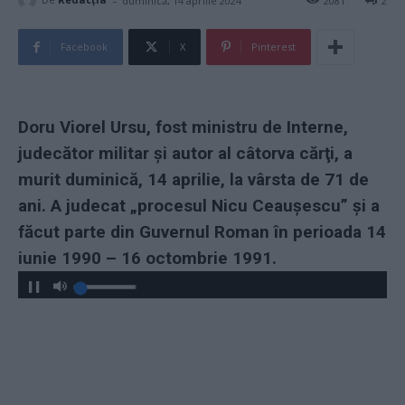
duminică, 14 aprilie 2024
2081
2
Facebook
X
Pinterest
Doru Viorel Ursu, fost ministru de Interne,
judecător militar şi autor al câtorva cărţi, a
murit duminică, 14 aprilie, la vârsta de 71 de
ani. A judecat „procesul Nicu Ceaușescu” și a
făcut parte din Guvernul Roman în perioada 14
iunie 1990 – 16 octombrie 1991.