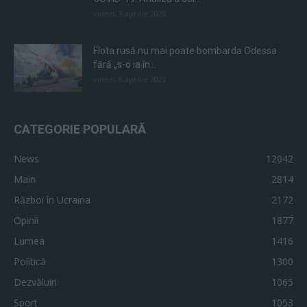
vineri, 3 aprilie 2020
Flota rusă nu mai poate bombarda Odessa
fără „s-o ia în...
vineri, 8 aprilie 2022
CATEGORIE POPULARĂ
News
12042
Main
2814
Război în Ucraina
2172
Opinii
1877
Lumea
1416
Politică
1300
Dezvăluiri
1065
Sport
1053