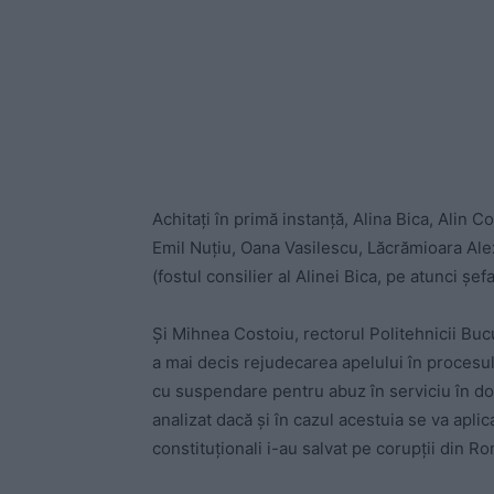
Achitați în primă instanță, Alina Bica, Alin
Emil Nuțiu, Oana Vasilescu, Lăcrămioara Al
(fostul consilier al Alinei Bica, pe atunci șe
Și Mihnea Costoiu, rectorul Politehnicii Buc
a mai decis rejudecarea apelului în procesul
cu suspendare pentru abuz în serviciu în do
analizat dacă și în cazul acestuia se va aplic
constituționali i-au salvat pe corupții din R