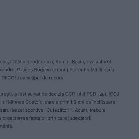
 Cocoș, Cătălin Teodorescu, Remus Baciu, evaluatorul
exandru, Dragoș Bogdan și Ionuț Florentin Mihăilescu
fa DIICOT) au scăpat de recurs.
urești, a fost salvat de decizia CCR-ului PSD-izat. ICCJ
 lui Mihnea Costoiu, care a primit 3 ani de închisoare
sarul bazei sportive “Cutezătorii”. Acum, trebuie
a prescrierea faptelor prin care judecătorii
omânia.