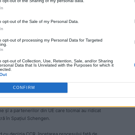
o opt-out of the Sharing of my personal data.
In
o opt-out of the Sale of my Personal Data.
In
ad
to opt-out of processing my Personal Data for Targeted
ing.
In
o opt-out of Collection, Use, Retention, Sale, and/or Sharing
ersonal Data that Is Unrelated with the Purposes for which it
lected.
Out
i Curți de Casație și Justiție, care au pus în aplicare
CONFIRM
e a României privind prescrierea faptelor. Este un caz
opulații a României, dar și la adresa ideii de Justiție, a
e și a partenerilor din UE care tocmai au ridicat
tră în Spațiul Schengen.
d cu decizia CCR, încetarea procesului față de