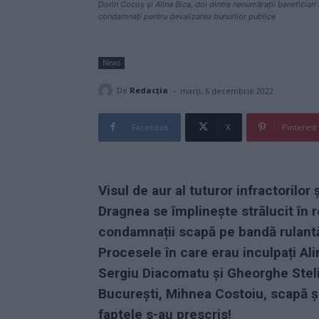
Dorin Cocoș și Alina Bica, doi dintre nenumărații beneficiari 
condamnați pentru devalizarea bunurilor publice
News
-
De
Redacţia
marți, 6 decembrie 2022
Facebook
X
Pinterest
Visul de aur al tuturor infractorilor
Dragnea se împlinește strălucit în r
condamnații scapă pe bandă rulantă
Procesele în care erau inculpați Al
Sergiu Diacomatu și Gheorghe Stelia
București, Mihnea Costoiu, scapă ș
faptele s-au prescris!