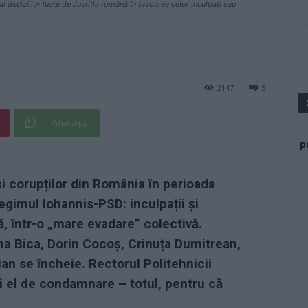
ai deciziilor luate de Justiția română în favoarea celor inculpați sau
2147
5
WhatsApp
p
 și corupților din România în perioada
egimul Iohannis-PSD: inculpații și
, într-o „mare evadare” colectivă.
ina Bica, Dorin Cocoș, Crinuța Dumitrean,
n se încheie. Rectorul Politehnicii
i el de condamnare – totul, pentru că