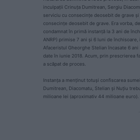
inculpații Crinuța Dumitrean, Sergiu Diacom
serviciu cu consecințe deosebit de grave și 
consecințe deosebit de grave. Era vorba, de
condamnat în primă instanță la 3 ani de înch
ANRP) primise 7 ani și 6 luni de închisoare, i
Afaceristul Gheorghe Stelian încasate 6 ani 
date în iunie 2018. Acum, prin prescrierea 
a scăpat de proces.
Instanța a menținut totuși confiscarea sume
Dumitrean, Diacomatu, Stelian și Nuțiu trebu
milioane lei (aproximativ 44 milioane euro).
-