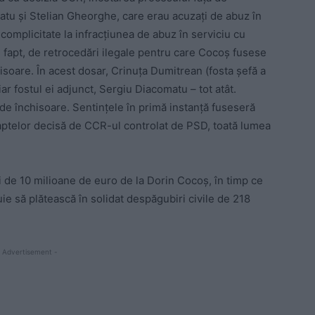
atu și Stelian Gheorghe, care erau acuzați de abuz în
complicitate la infracțiunea de abuz în serviciu cu
 fapt, de retrocedări ilegale pentru care Cocoș fusese
isoare. În acest dosar, Crinuța Dumitrean (fosta șefă a
ar fostul ei adjunct, Sergiu Diacomatu – tot atât.
de închisoare. Sentințele în primă instanță fuseseră
faptelor decisă de CCR-ul controlat de PSD, toată lumea
i de 10 milioane de euro de la Dorin Cocoș, în timp ce
ie să plătească în solidat despăgubiri civile de 218
 Advertisement -