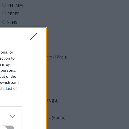
PNȚMM
REPER
SENS
SOS (Șoșoacă)
POT (Gavrilă)
PACE (Peia)
sonal or
Acțiunea Conservatoare (Târziu)
ection to
ou may
PDF (Lazarus)
 personal
PUSL (D. Voiculescu)
out of the
 downstream
PNȚCD (Pavelescu)
B’s List of
PNCR (Terheș)
Partidul Patrioților (Surugiu)
FAR (Coarnă)
România pe Primul Loc (Ponta)
Altul