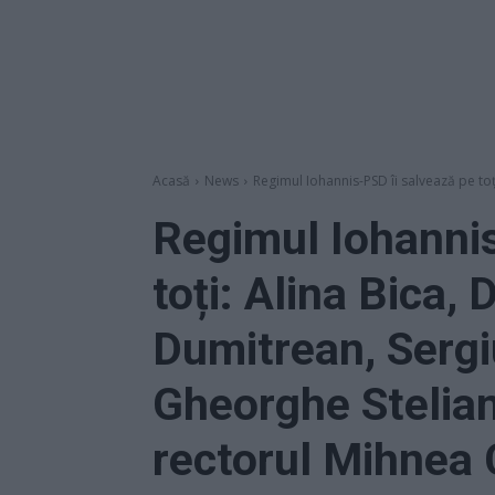
Acasă
News
Regimul Iohannis-PSD îi salvează pe toț
Regimul Iohannis
toți: Alina Bica,
Dumitrean, Sergi
Gheorghe Stelian
rectorul Mihnea 