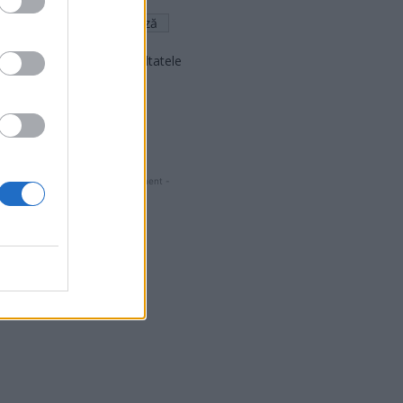
Arată rezultatele
Arhiva sondajelor
- Advertisment -