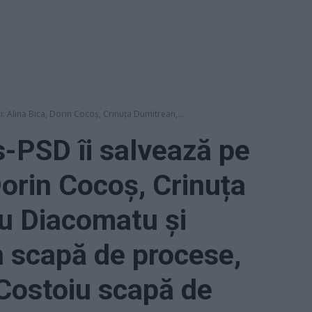
i: Alina Bica, Dorin Cocoș, Crinuța Dumitrean,...
-PSD îi salvează pe
 Dorin Cocoș, Crinuța
u Diacomatu și
 scapă de procese,
Costoiu scapă de