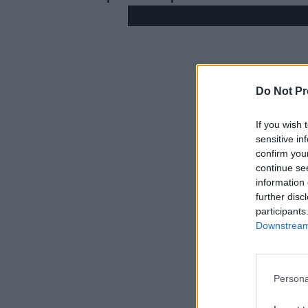
Do Not Pr
If you wish 
sensitive in
confirm you
continue se
information 
further disc
participants
Downstream 
Persona