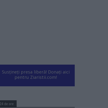
Susțineți presa liberă! Donați aici
pentru Ziaristii.com!
24 de ore