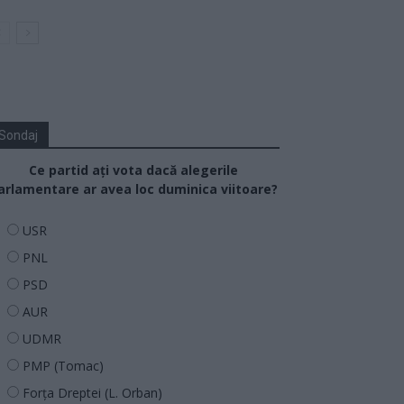
Sondaj
Ce partid ați vota dacă alegerile
arlamentare ar avea loc duminica viitoare?
USR
PNL
PSD
AUR
UDMR
PMP (Tomac)
Forța Dreptei (L. Orban)