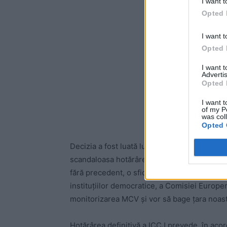
I want t
Opted 
I want t
Opted 
I want 
Advertis
Opted 
I want t
of my P
was col
Opted 
Decizia a fost luată luni de judecătorii Înalte
scandaloasa hotărâre a Curții Constituțional
fără precedent, o sfidare la adresa întregii p
instituțiilor democratice, a Comisiei Europen
monitorizarea MCV și vor să bage țara noas
Hotărârea definitivă a ICCJ prevede, în acor