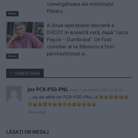
convingătoare ale ministrului
Pîslaru
News
A doua operațiune obscenă a
DIICOT în această vară, după ”cazul
Pașca – Dumbrava”. Un fost
consilier al lui Băsescu a fost
percheziționat și...
News
1 COMENTARIU
Jos PCR-PSD-PNL
marți, 7 decembrie 2021 La 16.03
… ca de altfel tot PCR-PSD-PNL-ul
Răspundeți
LĂSAȚI UN MESAJ