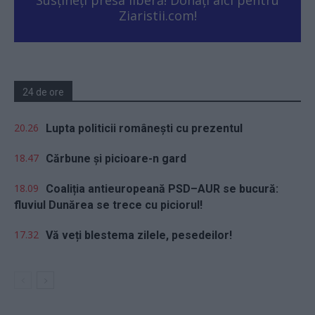
Ziaristii.com!
24 de ore
20.26
Lupta politicii românești cu prezentul
18.47
Cărbune și picioare-n gard
18.09
Coaliția antieuropeană PSD–AUR se bucură:
fluviul Dunărea se trece cu piciorul!
17.32
Vă veți blestema zilele, pesedeilor!