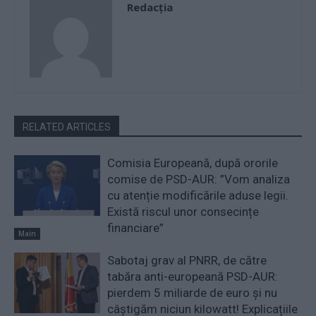
Redacţia
RELATED ARTICLES
Comisia Europeană, după ororile
comise de PSD-AUR: ”Vom analiza
cu atenție modificările aduse legii.
Există riscul unor consecințe
financiare”
Main
Sabotaj grav al PNRR, de către
tabăra anti-europeană PSD-AUR:
pierdem 5 miliarde de euro și nu
câștigăm niciun kilowatt! Explicațiile