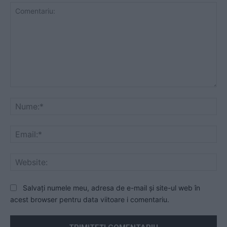
Comentariu:
Nu
Ema
Web
Salvați numele meu, adresa de e-mail și site-ul web în
acest browser pentru data viitoare i comentariu.