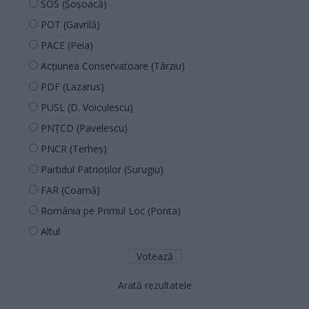
SOS (Șoșoacă)
POT (Gavrilă)
PACE (Peia)
Acțiunea Conservatoare (Târziu)
PDF (Lazarus)
PUSL (D. Voiculescu)
PNȚCD (Pavelescu)
PNCR (Terheș)
Partidul Patrioților (Surugiu)
FAR (Coarnă)
România pe Primul Loc (Ponta)
Altul
Arată rezultatele