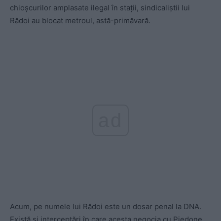
chioșcurilor amplasate ilegal în stații, sindicaliștii lui
Rădoi au blocat metroul, astă-primăvară.
ad
Acum, pe numele lui Rădoi este un dosar penal la DNA.
Există și interceptări în care acesta negocia cu Piedone,