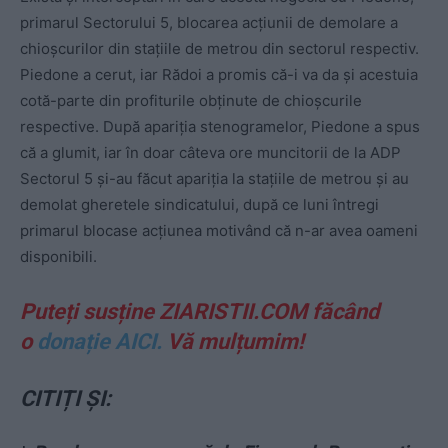
primarul Sectorului 5, blocarea acțiunii de demolare a
chioșcurilor din stațiile de metrou din sectorul respectiv.
Piedone a cerut, iar Rădoi a promis că-i va da și acestuia
cotă-parte din profiturile obținute de chioșcurile
respective. După apariția stenogramelor, Piedone a spus
că a glumit, iar în doar câteva ore muncitorii de la ADP
Sectorul 5 și-au făcut apariția la stațiile de metrou și au
demolat gheretele sindicatului, după ce luni întregi
primarul blocase acțiunea motivând că n-ar avea oameni
disponibili.
Puteți susține ZIARISTII.COM făcând
o
donație AICI.
Vă mulțumim!
CITIȚI ȘI: