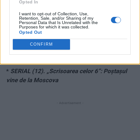
*
Ce avere are Marian Neacșu, noul secretar
Opted In
general al Guvernului. Cum încasa peste 900
I want to opt-out of Collection, Use,
Retention, Sale, and/or Sharing of my
de lei salariu pe zi
Personal Data that Is Unrelated with the
Purposes for which it was collected.
Opted Out
*
„Gherila internetului” l-a împins pe un celebru
CONFIRM
medic pediatru la o decizie dureroasă. Reacții
impresionante ale altor medici
*
SERIAL (12). „Scrisoarea celor 6”: Poștașul
vine de la Moscova
- Advertisement -