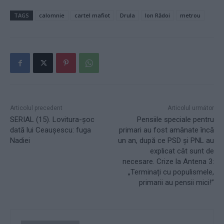
TAGS
calomnie
cartel mafiot
Drula
Ion Rădoi
metrou
Articolul precedent
Articolul următor
SERIAL (15). Lovitura-șoc
Pensiile speciale pentru
dată lui Ceaușescu: fuga
primari au fost amânate încă
Nadiei
un an, după ce PSD și PNL au
explicat cât sunt de
necesare. Crize la Antena 3:
„Terminați cu populismele,
primarii au pensii mici!”