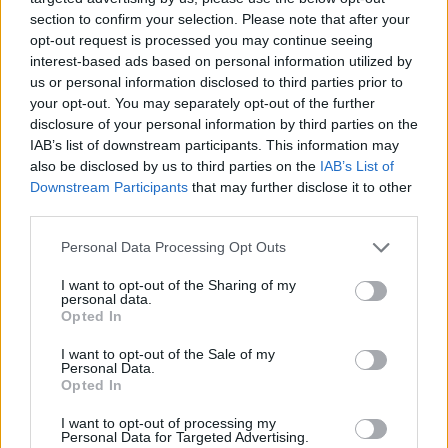
section to confirm your selection. Please note that after your
*
Ministrul Romașcanu a abuzat de imunitatea
opt-out request is processed you may continue seeing
parlamentară pentru a nu deschide portbagajul
interest-based ads based on personal information utilized by
us or personal information disclosed to third parties prior to
mașinii, la un control de rutină al Poliției
your opt-out. You may separately opt-out of the further
disclosure of your personal information by third parties on the
*
VIDEO. Satiră usturătoare a lui Oreste la
IAB’s list of downstream participants. This information may
also be disclosed by us to third parties on the
IAB’s List of
adresa lui Rareș Bogdan: „S-a transformat într-
Downstream Participants
that may further disclose it to other
un broscoi fără rușine” / „Când te urâțești la
third parties.
suflet, degeaba pui ruj roz” / „Prea mică satira
Personal Data Processing Opt Outs
politică pentru un prea mare mincinos!”
I want to opt-out of the Sharing of my
personal data.
*
Cei 5 deputați PNL care au votat-o pe avocata
Opted In
interlopilor la șefia Comisiei juridice din
I want to opt-out of the Sale of my
Personal Data.
Parlament. Au mai contribuit: PSD – 7, UDMR –
Opted In
2, Minorități – 1
I want to opt-out of processing my
Personal Data for Targeted Advertising.