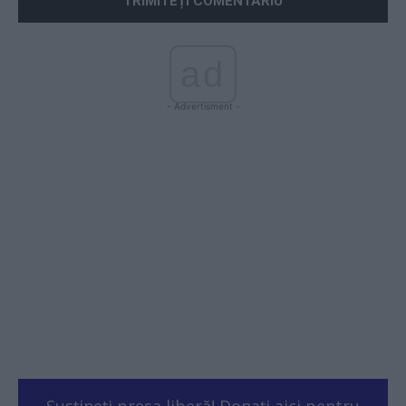
ad
- Advertisment -
Susțineți presa liberă! Donați aici pentru