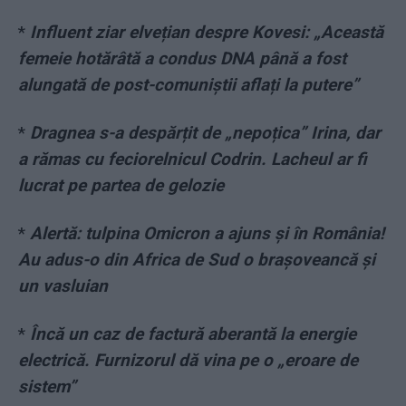
*
Influent ziar elvețian despre Kovesi: „Această
femeie hotărâtă a condus DNA până a fost
alungată de post-comuniștii aflați la putere”
*
Dragnea s-a despărțit de „nepoțica” Irina, dar
a rămas cu feciorelnicul Codrin. Lacheul ar fi
lucrat pe partea de gelozie
*
Alertă: tulpina Omicron a ajuns și în România!
Au adus-o din Africa de Sud o brașoveancă și
un vasluian
*
Încă un caz de factură aberantă la energie
electrică. Furnizorul dă vina pe o „eroare de
sistem”