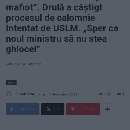
mafiot”. Drulă a câștigt
procesul de calomnie
intentat de USLM. „Sper ca
noul ministru să nu stea
ghiocel”
Cătălin Drulă - Ion Rădoi
News
-
De
Redacţia
marți, 7 decembrie 2021
4442
1
Facebook
X
Pinterest