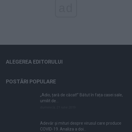
ad
ALEGEREA EDITORULUI
POSTĂRI POPULARE
„Adio, țară de căcat!” Bătut în fața casei sale,
umilit de...
duminică, 21 iulie 2019
Adevăr și mituri despre virusul care produce
COVID-19. Analiza a doi...