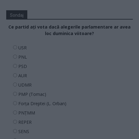
Sondaj
Ce partid ați vota dacă alegerile parlamentare ar avea
loc duminica viitoare?
USR
PNL
PSD
AUR
UDMR
PMP (Tomac)
Forța Dreptei (L. Orban)
PNȚMM
REPER
SENS