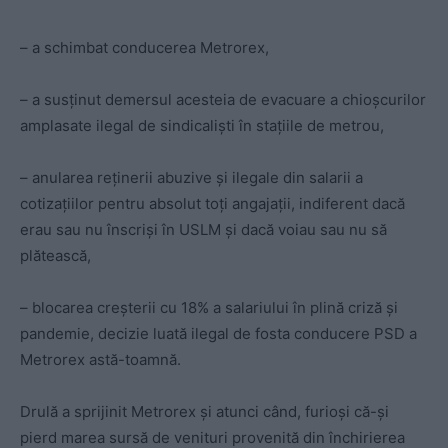
– a schimbat conducerea Metrorex,
– a susținut demersul acesteia de evacuare a chioșcurilor
amplasate ilegal de sindicaliști în stațiile de metrou,
– anularea reținerii abuzive și ilegale din salarii a
cotizațiilor pentru absolut toți angajații, indiferent dacă
erau sau nu înscriși în USLM și dacă voiau sau nu să
plătească,
– blocarea creșterii cu 18% a salariului în plină criză și
pandemie, decizie luată ilegal de fosta conducere PSD a
Metrorex astă-toamnă.
Drulă a sprijinit Metrorex și atunci când, furioși că-și
pierd marea sursă de venituri provenită din închirierea