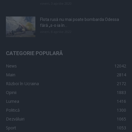
vineri, 3 aprilie 2020
Flota rusă nu mai poate bombarda Odessa
fără „s-o ia în...
vineri, 8 aprilie 2022
CATEGORIE POPULARĂ
News
12042
Main
2814
Război în Ucraina
2172
Opinii
1883
Lumea
1416
Politică
1300
Dezvăluiri
1065
Sport
1053