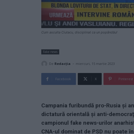
Cum asculta Ciutacu, disciplinat ca un popândău!
Fake news
-
De
Redacţia
miercuri, 15 martie 2023
Facebook
X
Pinterest
Campania furibundă pro-Rusia și ant
dictatură orientală și anti-democra
campionul fake news-urilor anarhis
CNA-ul dominat de PSD nu poate înch