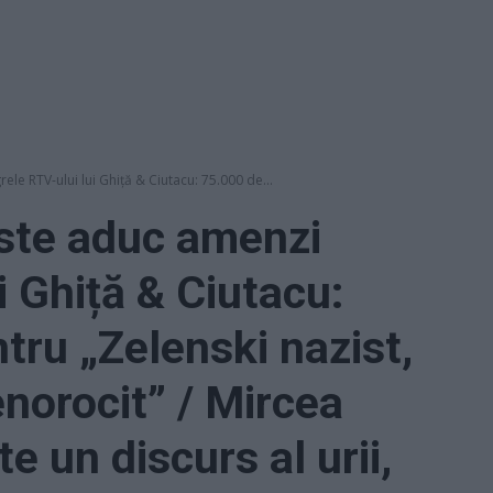
ele RTV-ului lui Ghiță & Ciutacu: 75.000 de...
iste aduc amenzi
i Ghiță & Ciutacu:
tru „Zelenski nazist,
enorocit” / Mircea
 un discurs al urii,