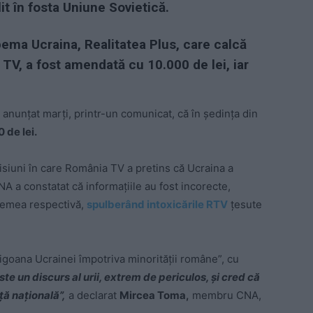
it în fosta Uniune Sovietică.
pema Ucraina, Realitatea Plus, care calcă
TV, a fost amendată cu 10.000 de lei, iar
 anunțat marți, printr-un comunicat, că în ședința din
 de lei.
siuni în care România TV a pretins că Ucraina a
A a constatat că informațiile au fost incorecte,
vremea respectivă,
spulberând intoxicările RTV
țesute
igoana Ucrainei împotriva minorității române”, cu
ste un discurs al urii, extrem de periculos, și cred că
ă națională”,
a declarat
Mircea Toma,
membru CNA,