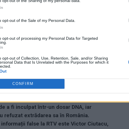
o opt-out of the Sharing of my personal data.
In
o opt-out of the Sale of my Personal Data.
In
ad
to opt-out of processing my Personal Data for Targeted
ing.
In
o opt-out of Collection, Use, Retention, Sale, and/or Sharing
ersonal Data that Is Unrelated with the Purposes for which it
lected.
Out
CONFIRM
ță, care o patronează și din „exilul” său din
de a fi inculpat într-un dosar DNA, iar
au refuzat extrădarea sa în România.
informații false la RTV este Victor Ciutacu,