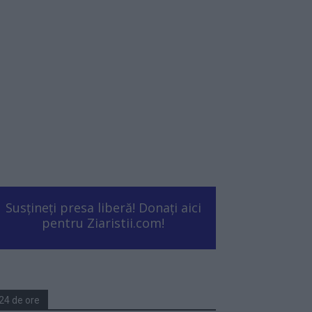
Susțineți presa liberă! Donați aici
pentru Ziaristii.com!
24 de ore