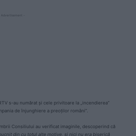
 Advertisement -
RTV s-au numărat și cele privitoare la „incendierea”
mpania de înjunghiere a preoților români”.
ii Consiliului au verificat imaginile, descoperind că
cnit din cu totul alte motive, și nici nu era biserică