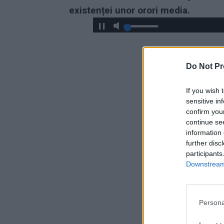
existenței unor orori media.
Do Not Pr
If you wish 
sensitive in
confirm you
continue se
information 
further disc
participants
Downstream 
Persona