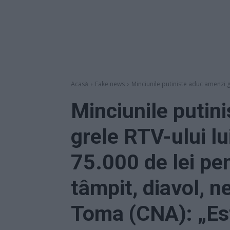
Acasă
Fake news
Minciunile putiniste aduc amenzi gr
Minciunile putin
grele RTV-ului lu
75.000 de lei pen
tâmpit, diavol, n
Toma (CNA): „Este