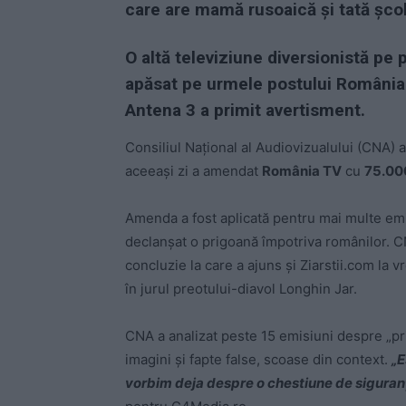
care are mamă rusoaică și tată școl
O altă televiziune diversionistă pe 
apăsat pe urmele postului România 
Antena 3 a primit avertisment.
Consiliul Național al Audiovizualului (CNA) a
aceeași zi a amendat
România TV
cu
75.000
Amenda a fost aplicată pentru mai multe emi
declanșat o prigoană împotriva românilor. CN
concluzie la care a ajuns și Ziarstii.com la 
în jurul preotului-diavol Longhin Jar.
CNA a analizat peste 15 emisiuni despre „pr
imagini și fapte false, scoase din context.
„E
vorbim deja despre o chestiune de siguranț