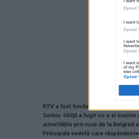
I want t
Opted 
I want t
Opted 
I want 
Advertis
Opted 
I want t
of my P
was col
Opted 
RTV a fost fondată de Sebastian Ghi
Serbia. Ghiță a fugit cu o zi înainte 
autoritățile pro-ruse de la Belgrad 
Principala vedetă care răspândește 