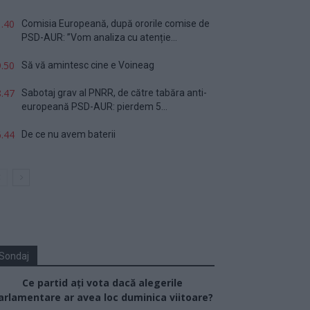
.40
Comisia Europeană, după ororile comise de
PSD-AUR: ”Vom analiza cu atenție...
.50
Să vă amintesc cine e Voineag
.47
Sabotaj grav al PNRR, de către tabăra anti-
europeană PSD-AUR: pierdem 5...
.44
De ce nu avem baterii
Sondaj
Ce partid ați vota dacă alegerile
arlamentare ar avea loc duminica viitoare?