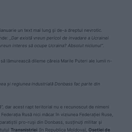
anuarie un text mai lung și de-a dreptul nevrotic.
unde:
„Dar există vreun pericol de invadare a Ucrainei
 vreun interes să ocupe Ucraina? Absolut niciunul”.
e să lămurească dileme căreia Marile Puteri ale lumii n-
ea și regiunea industrială Donbass fac parte din
”,
dar acest rapt teritorial nu e recunoscut de nimeni
 Federația Rusă nici măcar în viziunea Federației Ruse,
aratiștii pro-ruși din Donbass, susținuți militar și
atutul
Transnistriei
(în Republica Moldova),
Osetiei de