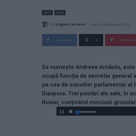
Main
News
-
De
Grigore Cartianu
marți, 15 februarie 2022
Facebook
X
Pinterest
Se numește Andreea Arnăutu, este o
ocupă funcția de secretar general a
pe cea de consilier parlamentar al 
Diaspora. Trei postări ale sale, în
Rusiei, conținând minciuni grosola