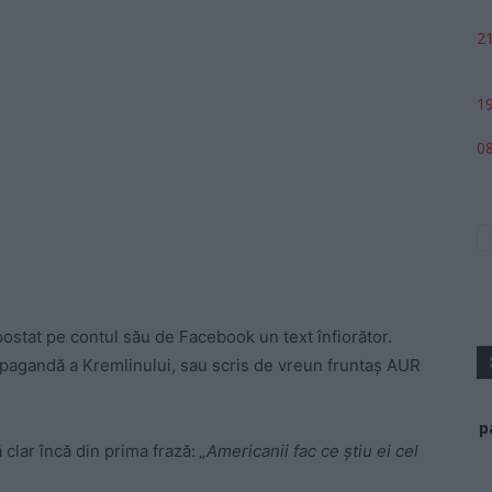
21
19
08
ostat pe contul său de Facebook un text înfiorător.
opagandă a Kremlinului, sau scris de vreun fruntaș AUR
p
 clar încă din prima frază:
„Americanii fac ce știu ei cel