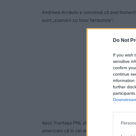
Andreea Arnăutu e convinsă că avertismente
sunt
„scenarii cu totul fanteziste”.
-
Do Not Pr
If you wish 
sensitive in
confirm you
continue se
information 
further disc
participants
Downstream 
Apoi, fruntașa PNL plonjează în istorie, arăt
Persona
americani că în cel de-al Doilea Război Mondi