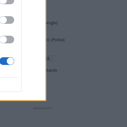
PNȚCD (Pavelescu)
PNCR (Terheș)
Partidul Patrioților (Surugiu)
FAR (Coarnă)
România pe Primul Loc (Ponta)
Altul
Arată rezultatele
Arhiva sondajelor
- Advertisment -