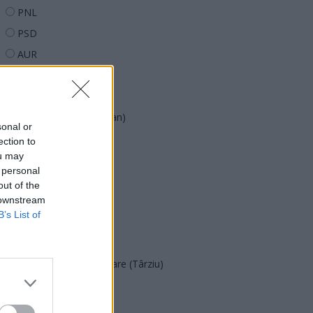
PNL
PSD
AUR
UDMR
PMP (Tomac)
Forța Dreptei (L. Orban)
sonal or
PNȚMM
ection to
ou may
REPER
 personal
SENS
out of the
 downstream
SOS (Șoșoacă)
B’s List of
POT (Gavrilă)
PACE (Peia)
Acțiunea Conservatoare (Târziu)
PDF (Lazarus)
PUSL (D. Voiculescu)