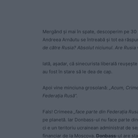
Mergând și mai în spate, descoperim pe 30 i
Andreea Arnăutu se întreabă și tot ea răsp
de către Rusia? Absolut niciunul. Are Rusia
Iată, așadar, că sinecurista liberală reușeșt
au fost în stare să le dea de cap.
Apoi vine minciuna grosolană:
„Acum, Crime
Federația Rusă”.
Fals! Crimeea
„face parte din Federația Rusă
pe planetă. Iar Donbass-ul nu face parte din
ci e un teritoriu ucrainean administrat de sep
financiar de la Moscova.
Donbass
-ul are st