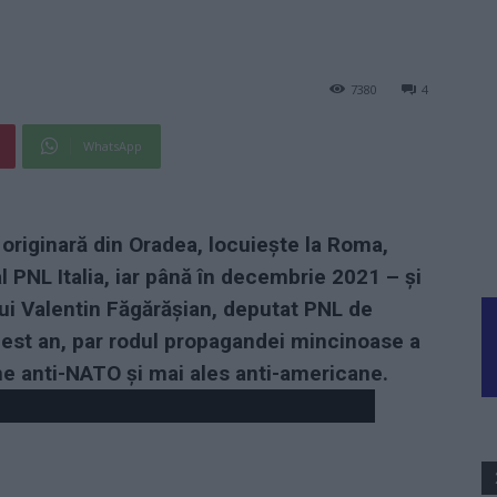
7380
4
WhatsApp
riginară din Oradea, locuiește la Roma,
l PNL Italia, iar până în decembrie 2021 – și
lui Valentin Făgărășian, deputat PNL de
 acest an, par rodul propagandei mincinoase a
ne anti-NATO și mai ales anti-americane.