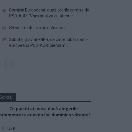
.40
Comisia Europeană, după ororile comise de
PSD-AUR: ”Vom analiza cu atenție...
.50
Să vă amintesc cine e Voineag
.47
Sabotaj grav al PNRR, de către tabăra anti-
europeană PSD-AUR: pierdem 5...
Sondaj
Ce partid ați vota dacă alegerile
arlamentare ar avea loc duminica viitoare?
USR