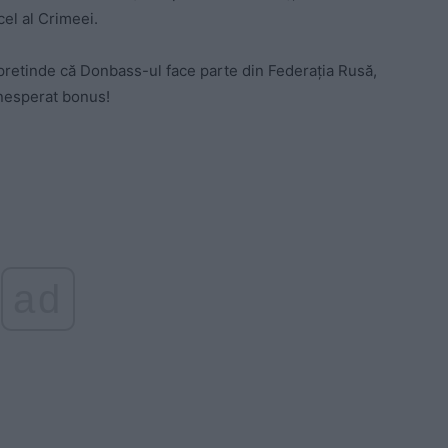
cel al Crimeei.
 pretinde că Donbass-ul face parte din Federația Rusă,
 nesperat bonus!
ad