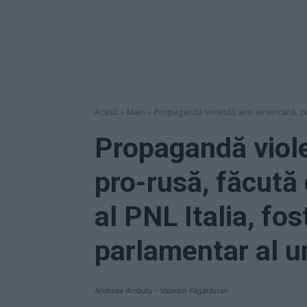
Acasă
Main
Propagandă violentă anti-americană, pro-
Propagandă viole
pro-rusă, făcută
al PNL Italia, fos
parlamentar al u
Andreea Arnăutu - Valentin Făgărășian