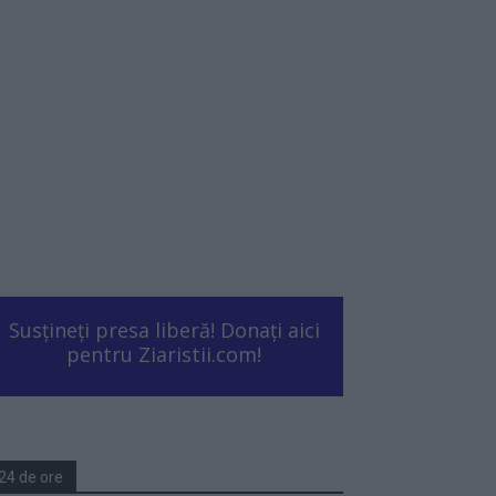
Susțineți presa liberă! Donați aici
pentru Ziaristii.com!
24 de ore