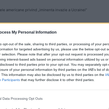
le americane privind „iminenta invazie a Ucrainei”
 Advertisement -
ocess My Personal Information
to opt-out of the sale, sharing to third parties, or processing of your per
formation for targeted advertising by us, please use the below opt-out s
r selection. Please note that after your opt-out request is processed y
eing interest-based ads based on personal information utilized by us or
disclosed to third parties prior to your opt-out. You may separately opt-
losure of your personal information by third parties on the IAB’s list of
. This information may also be disclosed by us to third parties on the
IA
Participants
that may further disclose it to other third parties.
ând o ignoranță respingătoare. Ea îi învinuiește pe
l Data Processing Opt Outs
al au debarcat în Italia și nu în Balcani, apoi că nu au