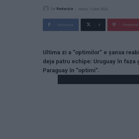
-
De
Redacţia
marți, 7 iulie 2026
Facebook
X
Pinterest
Ultima zi a ”optimilor” e șansa reab
deja patru echipe: Uruguay în faza g
Paraguay în ”optimi”.