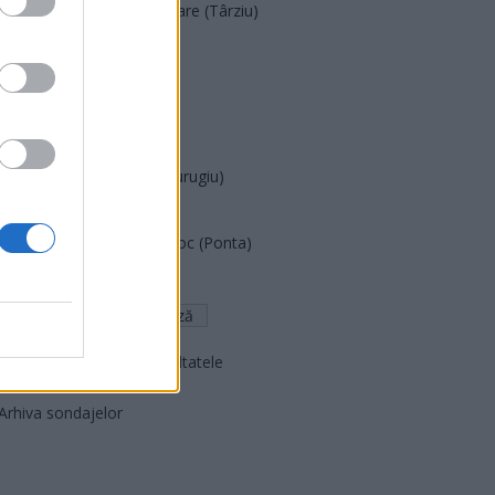
Acțiunea Conservatoare (Târziu)
PDF (Lazarus)
PUSL (D. Voiculescu)
PNȚCD (Pavelescu)
PNCR (Terheș)
Partidul Patrioților (Surugiu)
FAR (Coarnă)
România pe Primul Loc (Ponta)
Altul
Arată rezultatele
Arhiva sondajelor