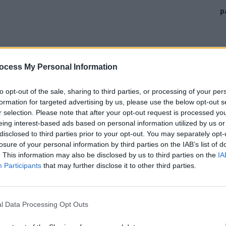
p
ocess My Personal Information
to opt-out of the sale, sharing to third parties, or processing of your per
u Egipt, la patru zile după ce campioana mondială s-a
formation for targeted advertising by us, please use the below opt-out s
 din arhipelagul Capul Verde.
r selection. Please note that after your opt-out request is processed y
eing interest-based ads based on personal information utilized by us or
disclosed to third parties prior to your opt-out. You may separately opt-
 pe care
Lionel Messi (39 de ani)
o duce pe trei
losure of your personal information by third parties on the IAB’s list of
. This information may also be disclosed by us to third parties on the
IA
Participants
that may further disclose it to other third parties.
acum: Messi – 20, Mbappé – 19);
– 7, Mbappé – 7, Haaland – 7, Harry Kane – 6);
l Data Processing Opt Outs
e (acum: Messi – 30, Cristiano Ronaldo – 27).