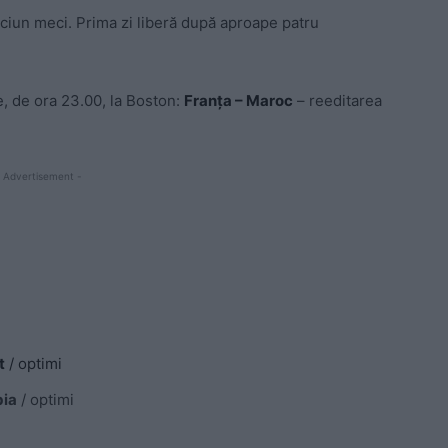
iciun meci. Prima zi liberă după aproape patru
lie, de ora 23.00, la Boston:
Franța – Maroc
– reeditarea
 Advertisement -
t
/ optimi
bia
/ optimi