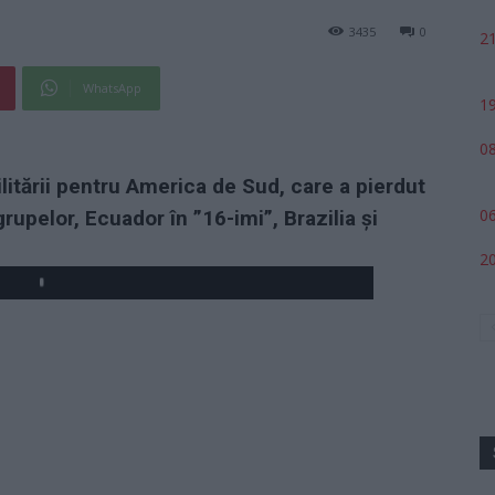
3435
0
21
WhatsApp
19
08
ilitării pentru America de Sud, care a pierdut
06
rupelor, Ecuador în ”16-imi”, Brazilia și
20