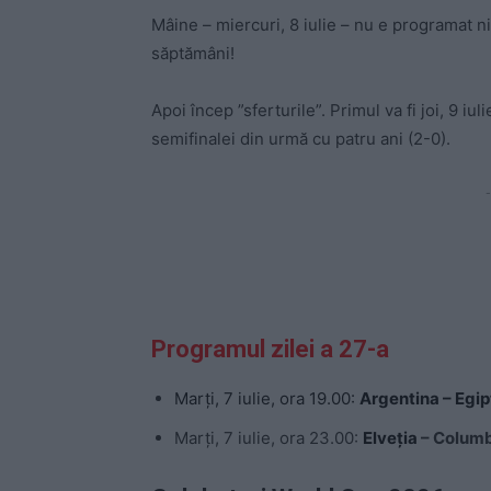
Mâine – miercuri, 8 iulie – nu e programat n
săptămâni!
Apoi încep ”sferturile”. Primul va fi joi, 9 iu
semifinalei din urmă cu patru ani (2-0).
-
Programul zilei a 27-a
Marți, 7 iulie, ora 19.00:
Argentina – Egip
Marți, 7 iulie, ora 23.00:
Elveția
– Colum