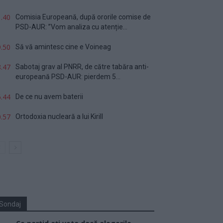
.40
Comisia Europeană, după ororile comise de
PSD-AUR: ”Vom analiza cu atenție...
.50
Să vă amintesc cine e Voineag
.47
Sabotaj grav al PNRR, de către tabăra anti-
europeană PSD-AUR: pierdem 5...
.44
De ce nu avem baterii
.57
Ortodoxia nucleară a lui Kirill
Sondaj