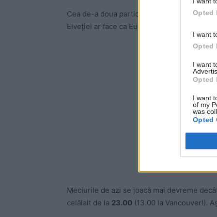
I want t
Opted 
Cea de-a doua partidă a serii e mai echilibr
Elveției ar face ca Europa să ”livreze” 6 din 
I want t
Opted 
-
I want 
Advertis
Opted 
I want t
of my P
was col
Opted 
Meciurile de azi se joacă mai devreme decât
celălalt de la
23.00
(13.00 la Vancouver!). Aș