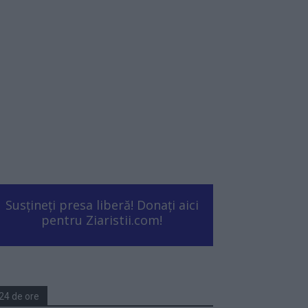
Susțineți presa liberă! Donați aici
pentru Ziaristii.com!
24 de ore