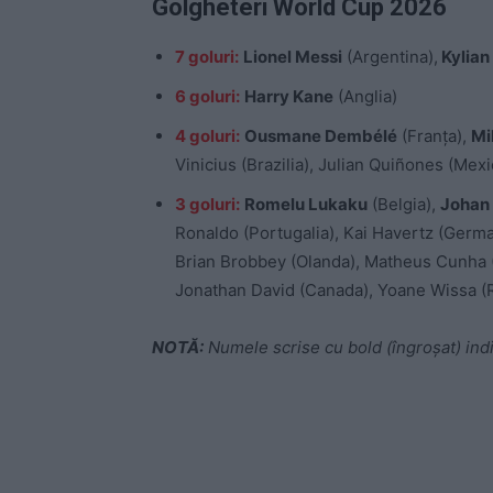
Golgheteri World Cup 2026
7 goluri:
Lionel Messi
(Argentina),
Kylia
6 goluri:
Harry Kane
(Anglia)
4 goluri:
Ousmane Dembélé
(Franța),
Mi
Vinicius (Brazilia), Julian Quiñones (Mexi
3 goluri:
Romelu Lukaku
(Belgia),
Johan
Ronaldo (Portugalia), Kai Havertz (Germ
Brian Brobbey (Olanda), Matheus Cunha (B
Jonathan David (Canada), Yoane Wissa (R
NOTĂ:
Numele scrise cu bold (îngroșat) indic