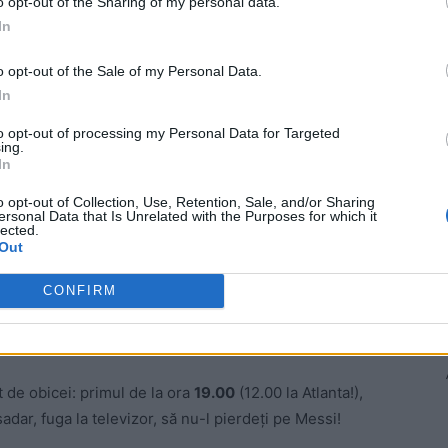
o opt-out of the Sharing of my personal data.
In
ată, dar Columbia are totuși prima șansă. Un succes al
cele 8 echipe din ”sferturi”!
o opt-out of the Sale of my Personal Data.
In
 Advertisement -
to opt-out of processing my Personal Data for Targeted
ing.
In
o opt-out of Collection, Use, Retention, Sale, and/or Sharing
ersonal Data that Is Unrelated with the Purposes for which it
lected.
Out
CONFIRM
 de obicei: primul de la ora
19.00
(12.00 la Atlanta!),
adar, fuga la televizor, să nu-l pierdeți pe Messi!