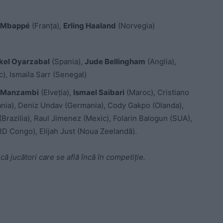
n Mbappé
(Franța),
Erling Haaland
(Norvegia)
kel Oyarzabal
(Spania),
Jude Bellingham
(Anglia),
c), Ismaila Sarr (Senegal)
 Manzambi
(Elveția),
Ismael Saibari
(Maroc), Cristiano
ania), Deniz Undav (Germania), Cody Gakpo (Olanda),
razilia), Raul Jimenez (Mexic), Folarin Balogun (SUA),
D Congo), Elijah Just (Noua Zeelandă).
ă jucători care se află încă în competiție.